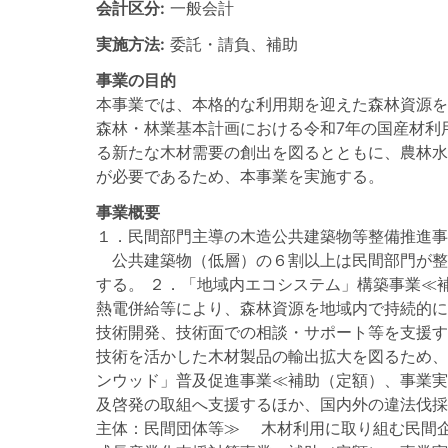
会計区分:
一般会計
実施方法:
委託・請負、補助
事業の目的
本事業では、本格的な利用期を迎えた森林資源を
森林・林業基本計画における令和7年の国産材利
る新たな木材需要の創出を図るとともに、農林水
が必要であるため、本事業を実施する。
事業概要
１．民間部門主導の木造公共建築物等整備推進事
公共建築物（低層）の６割以上は民間部門が整
する。 ２．「地域内エコシステム」構築事業≪
熱電併給等により、森林資源を地域内で持続的に
技術開発、技術面での相談・サポート等を支援す
技術を活かした木材製品の輸出拡大を図るため、
ンウッド」普及促進事業≪補助（定額）、事業
及啓発の取組へ支援するほか、国内外の違法伐採
主体：民間団体等≫ 木材利用に取り組む民間企