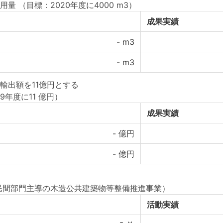
用量
（目標：2020年度に4000 m3）
成果実績
-
m3
-
m3
輸出額を11億円とする
9年度に11 億円）
成果実績
-
億円
-
億円
民間部門主導の木造公共建築物等整備推進事業）
活動実績