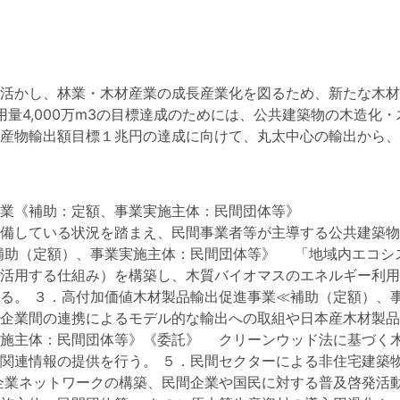
活かし、林業・木材産業の成長産業化を図るため、新たな木材
用量4,000万m3の目標達成のためには、公共建築物の木造化
産物輸出額目標１兆円の達成に向けて、丸太中心の輸出から、
業《補助：定額、事業実施主体：民間団体等》
備している状況を踏まえ、民間事業者等が主導する公共建築物
補助（定額）、事業実施主体：民間団体等》 「地域内エコシ
活用する仕組み）を構築し、木質バイオマスのエネルギー利用
る。 ３．高付加価値木材製品輸出促進事業≪補助（定額）、
企業間の連携によるモデル的な輸出への取組や日本産木材製品の
実施主体：民間団体等》《委託》 クリーンウッド法に基づく
関連情報の提供を行う。 ５．民間セクターによる非住宅建築
業ネットワークの構築、民間企業や国民に対する普及啓発活動