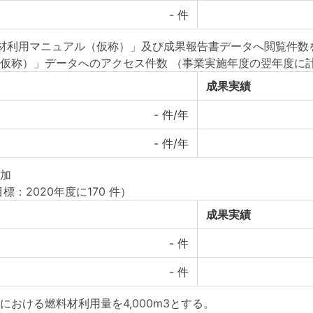
-
件
利用マニュアル（仮称）」及び成果報告書データへ閲覧件数を2
仮称）」データへのアクセス件数 （事業実施年度の翌年度に
成果実績
-
件/年
-
件/年
加
標：2020年度に170 件）
成果実績
-
件
-
件
おける燃料材利用量を4,000m3とする。