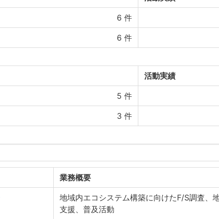
6
件
6
件
活動実績
5
件
3
件
業務概要
会
地域内エコシステム構築に向けたF/S調査、
支援、普及活動