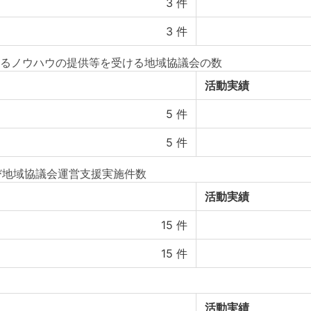
3
件
3
件
るノウハウの提供等を受ける地域協議会の数
活動実績
5
件
5
件
び地域協議会運営支援実施件数
活動実績
15
件
15
件
活動実績