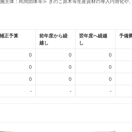
施主体：民間団体等≫ きのこ原木等生産資材の導入円滑化や
補正予算
前年度から繰
翌年度へ繰越
予備
越し
し
0
0
0
0
0
0
0
0
0
-
-
-