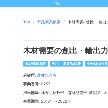
Top
Top
行政事業検索
木材需要の創出・輸出
木材需要の創出・輸出
国土強靱化施策
子ども・若者育成支援
少子化社会対策
府省庁:
農林水産省
事業番号:
0257
担当部局:
林野庁林政部、森林整備部
経営課、木
事業期間:
2018年
〜
2022年