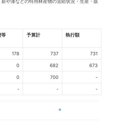
、薪や漆などの特用林産物の需給状況・生産・販
費等
予算計
執行額
178
737
731
0
682
673
0
700
-
-
-
-