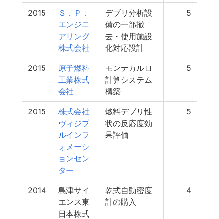
2015
Ｓ．Ｐ．
デブリ分析設
5
エンジニ
備の一部撤
アリング
去・使用施設
株式会社
化対応設計
2015
原子燃料
モンテカルロ
5
工業株式
計算システム
会社
構築
2015
株式会社
燃料デブリ性
5
ヴィジブ
状の反応度効
ルインフ
果評価
ォメーシ
ョンセン
ター
2014
島津サイ
乾式自動密度
4
エンス東
計の購入
日本株式