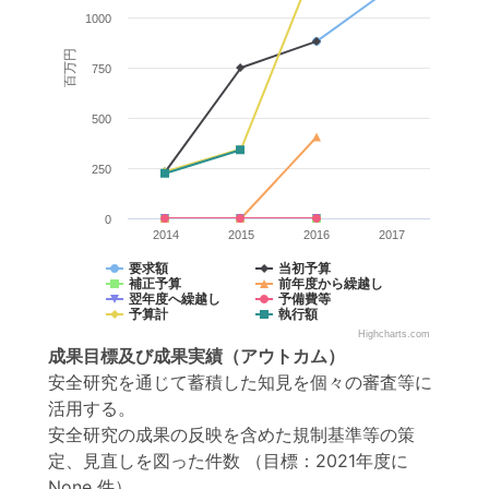
1000
百万円
750
500
250
0
2014
2015
2016
2017
要求額
当初予算
補正予算
前年度から繰越し
翌年度へ繰越し
予備費等
予算計
執行額
Highcharts.com
成果目標
及び
成果実績
（アウトカム）
安全研究を通じて蓄積した知見を個々の審査等に
活用する。
安全研究の成果の反映を含めた規制基準等の策
定、見直しを図った件数
（目標：2021年度に
None 件）