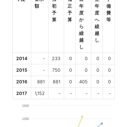
額
初
正
年
年
備
計
予
予
度
度
費
算
算
か
へ
等
ら
繰
繰
越
越
し
し
2014
-
233
0
0
0
0
23
2015
-
750
0
0
0
0
34
2016
881
881
0
405
0
0
1,28
2017
1,152
-
-
-
-
-
1500
1250