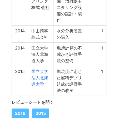
アリング
備 放射線モ
株式 会社
ニタリング設
備の設計・製
作
2014
中山商事
水分分析装置
1
株式会社
の購入
2014
国立大学
燃焼計算の不
1
法人北海
確かさ評価手
道大学
法の整備
2015
国立大学
燃焼度に応じ
1
法人北海
た燃料デブリ
道大学
組成の評価手
法の改良
レビューシートを開く
2016
2015