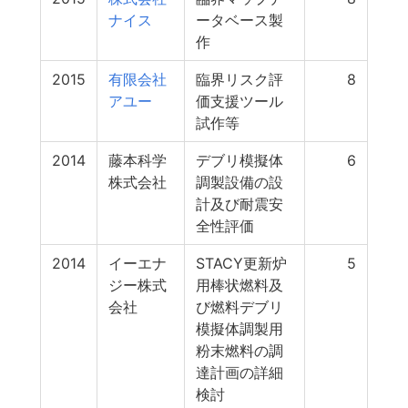
ナイス
ータベース製
作
2015
有限会社
臨界リスク評
8
アユー
価支援ツール
試作等
2014
藤本科学
デブリ模擬体
6
株式会社
調製設備の設
計及び耐震安
全性評価
2014
イーエナ
STACY更新炉
5
ジー株式
用棒状燃料及
会社
び燃料デブリ
模擬体調製用
粉末燃料の調
達計画の詳細
検討