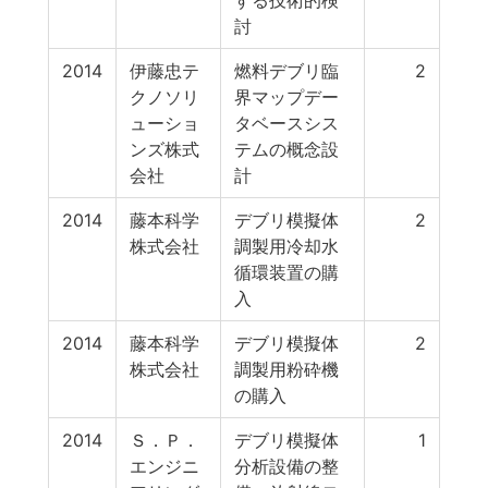
する技術的検
討
2014
伊藤忠テ
燃料デブリ臨
2
クノソリ
界マップデー
ューショ
タベースシス
ンズ株式
テムの概念設
会社
計
2014
藤本科学
デブリ模擬体
2
株式会社
調製用冷却水
循環装置の購
入
2014
藤本科学
デブリ模擬体
2
株式会社
調製用粉砕機
の購入
2014
Ｓ．Ｐ．
デブリ模擬体
1
エンジニ
分析設備の整