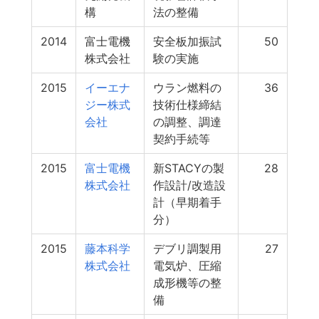
構
法の整備
2014
富士電機
安全板加振試
50
株式会社
験の実施
2015
イーエナ
ウラン燃料の
36
ジー株式
技術仕様締結
会社
の調整、調達
契約手続等
2015
富士電機
新STACYの製
28
株式会社
作設計/改造設
計（早期着手
分）
2015
藤本科学
デブリ調製用
27
株式会社
電気炉、圧縮
成形機等の整
備