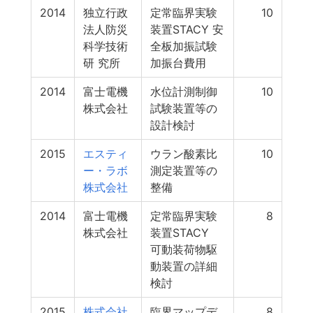
2014
独立行政
定常臨界実験
10
法人防災
装置STACY 安
科学技術
全板加振試験
研 究所
加振台費用
2014
富士電機
水位計測制御
10
株式会社
試験装置等の
設計検討
2015
エスティ
ウラン酸素比
10
ー・ラボ
測定装置等の
株式会社
整備
2014
富士電機
定常臨界実験
8
株式会社
装置STACY
可動装荷物駆
動装置の詳細
検討
2015
株式会社
臨界マップデ
8