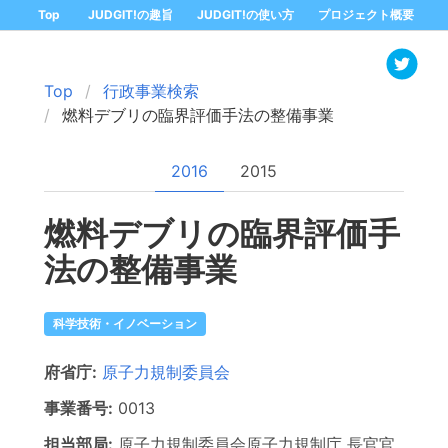
Top
JUDGIT!の趣旨
JUDGIT!の使い方
プロジェクト概要
Top
行政事業検索
燃料デブリの臨界評価手法の整備事業
2016
2015
燃料デブリの臨界評価手
法の整備事業
科学技術・イノベーション
府省庁:
原子力規制委員会
事業番号:
0013
担当部局:
原子力規制委員会原子力規制庁 長官官