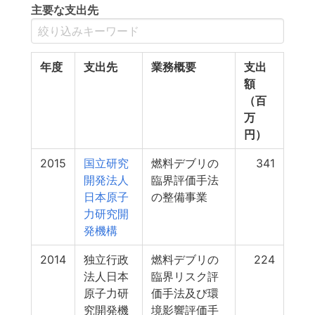
主要な支出先
年度
支出先
業務概要
支出
額
（百
万
円）
2015
国立研究
燃料デブリの
341
開発法人
臨界評価手法
日本原子
の整備事業
力研究開
発機構
2014
独立行政
燃料デブリの
224
法人日本
臨界リスク評
原子力研
価手法及び環
究開発機
境影響評価手