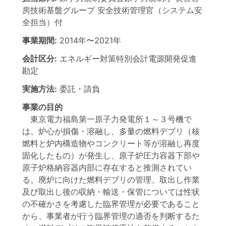
房技術基盤グループ
安全技術管理官（システム安
全担当）付
事業期間:
2014年
〜
2021年
会計区分:
エネルギー対策特別会計電源開発促進
勘定
実施方法:
委託・請負
事業の目的
東京電力福島第一原子力発電所１～３号機で
は、炉心が損傷・溶融し、多量の燃料デブリ（核
燃料と炉内構造物やコンクリート等が溶融し再度
固化したもの）が発生し、原子炉圧力容器下部や
原子炉格納容器内部に存在すると推測されてい
る。廃炉に向けた燃料デブリの管理、取出し作業
及び取出し後の収納・輸送・保管については性状
の不確かさを考慮した臨界管理が必要であること
から、事業者が行う臨界管理の適否を判断するた