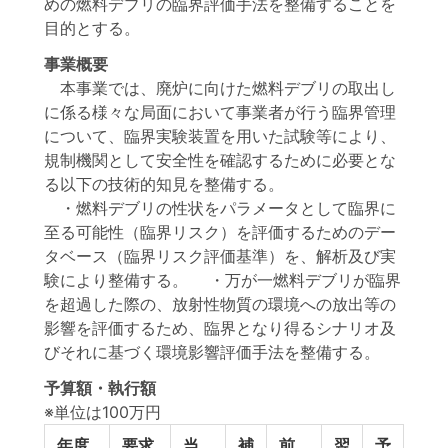
めの燃料デブリの臨界評価手法を整備することを
目的とする。
事業概要
本事業では、廃炉に向けた燃料デブリの取出し
に係る様々な局面において事業者が行う臨界管理
について、臨界実験装置を用いた試験等により、
規制機関として安全性を確認するために必要とな
る以下の技術的知見を整備する。
・燃料デブリの性状をパラメータとして臨界に
至る可能性（臨界リスク）を評価するためのデー
タベース（臨界リスク評価基準）を、解析及び実
験により整備する。 ・万が一燃料デブリが臨界
を超過した際の、放射性物質の環境への放出等の
影響を評価するため、臨界となり得るシナリオ及
びそれに基づく環境影響評価手法を整備する。
予算額・執行額
※単位は100万円
年度
要求
当
補
前
翌
予
予算