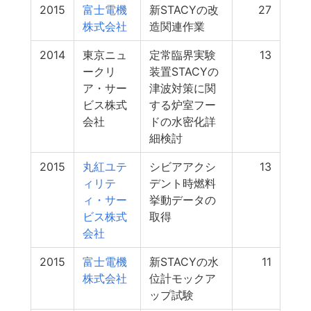
2015
富士電機
新STACYの改
27
株式会社
造関連作業
2014
東京ニュ
定常臨界実験
13
ークリ
装置STACYの
ア・サー
津波対策に関
ビス株式
する炉室フー
会社
ドの水密化詳
細検討
2015
丸紅ユテ
シビアアクシ
13
ィリテ
デント時燃料
ィ・サー
挙動データの
ビス株式
取得
会社
2015
富士電機
新STACYの水
11
株式会社
位計モックア
ップ試験