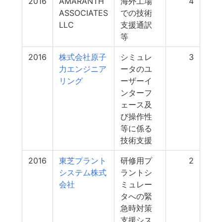
2016
AMARANTH
海外工場
4
ASSOCIATES
での技術
LLC
支援通訳
等
2016
株式会社原子
シミュレ
3
力エンジニア
ータのユ
リング
ーザーイ
ンターフ
ェース及
び操作性
等に係る
技術支援
2016
東芝プラント
研修用プ
2
システム株式
ラントシ
会社
ミュレー
タへの緊
急時対策
支援シス