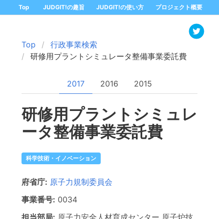
Top
JUDGIT!の趣旨
JUDGIT!の使い方
プロジェクト概要
Top
行政事業検索
研修用プラントシミュレータ整備事業委託費
2017
2016
2015
研修用プラントシミュレ
ータ整備事業委託費
科学技術・イノベーション
府省庁:
原子力規制委員会
事業番号:
0034
担当部局:
原子力安全人材育成センター
原子炉技