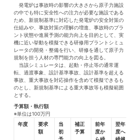
発電炉は事故時の影響の大きさから原子力施設
の中でも特に安全性への注力が必要な施設である
ため、新規制基準に対応した発電炉の安全対策の
仕組みや、事故対策の理解の増進、事故時のプラ
ント状態や進展予測の能力向上を目的として、実
機に近い挙動を模擬できる研修用プラントシミュ
レータの開発・整備を行い、研修を通して原子力
規制を担う人材の専門能力の向上を図る。
当該シミュレータは、起動・停止等の通常運
転、過渡事象、設計基準事故、設計基準を超える
事故、重大事故を対応操作を含めて模擬できるも
のとし、新規制基準による重大事故等も模擬範囲
とする。
予算額・執行額
※単位は100万円
年度
要求
当
補正
前年
翌年
額
初
予算
度か
度へ
予
ら繰
繰越