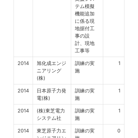
テム模擬
機能追加
に係る現
地据付工
事の設
計、現地
工事等
2014
旭化成エンジ
訓練の実
1
ニアリング
施
(株)
2014
日本原子力発
訓練の実
1
電(株)
施
2014
(株)東芝電力
訓練の実
1
システム社
施
2014
東芝原子力エ
訓練の実
0