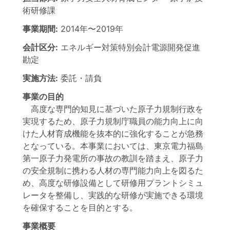
術研修課
事業期間:
2014年
〜
2019年
会計区分:
エネルギー対策特別会計電源開発促進
勘定
実施方法:
委託・請負
事業の目的
高度な専門的知見に基づいた原子力規制行政を
実現するため、原子力規制庁職員の能力向上に向
けた人材育成機能を抜本的に強化することが急務
となっている。本事業においては、東京電力福島
第一原子力発電所の事故の教訓を踏まえ、原子力
の安全規制に携わる人材の専門能力向上を図るた
め、高度な研修設備として研修用プラントシミュ
レータを整備し、実践的な研修が実施できる環境
を確保することを目的とする。
事業概要