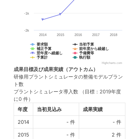
-1k
-2k
2014
2015
2016
2017
2018
要求額
当初予算
補正予算
前年度から繰越し
翌年度へ繰越し
予備費等
予算計
執行額
Highcharts.com
成果目標
及び
成果実績
（アウトカム）
研修用プラントシミュレータの整備モデルプラン
ト数
プラントシミュレータ導入数
（目標：2019年度
に0 件）
年度
当初見込み
成果実績
2014
-
件
-
件
2015
-
件
2
件