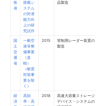
衛
搭載シ
品製造
省
ステム
の対潜
能力向
上の研
究試作
国
一般空
2015
管制用レーダー装置の
土
港等整
製造
交
備事業
通
（直
省
轄）
（耐震
対策事
業を除
く）
経
高効
2018
高速大容量ストレージ
済
率・高
デバイス・システムの