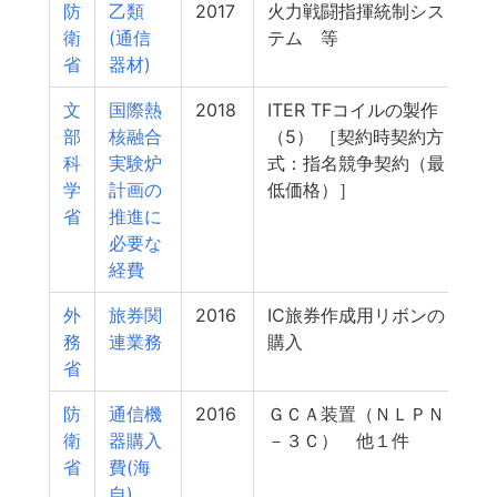
防
乙類
2017
火力戦闘指揮統制シス
衛
(通信
テム 等
省
器材)
文
国際熱
2018
ITER TFコイルの製作
部
核融合
（5） ［契約時契約方
科
実験炉
式：指名競争契約（最
学
計画の
低価格）］
省
推進に
必要な
経費
外
旅券関
2016
IC旅券作成用リボンの
務
連業務
購入
省
防
通信機
2016
ＧＣＡ装置（ＮＬＰＮ
衛
器購入
－３Ｃ） 他１件
省
費(海
自)