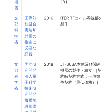
衛
(Ｂ)
省
文
国際熱
2016
ITER TFコイル巻線部の
部
核融合
製作
科
実験炉
学
計画の
省
推進に
必要な
経費
文
国立研
2018
JT-60SA本体及び関連
部
究開発
機器の製作・組立 ［契
科
法人量
約時契約方式：一般競
学
子科学
争契約（最低価格）］
省
技術研
究開発
機構施
設整備