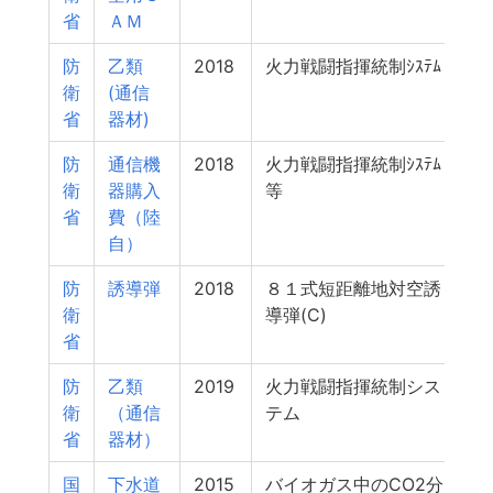
省
ＡＭ
防
乙類
2018
火力戦闘指揮統制ｼｽﾃﾑ
1
衛
(通信
省
器材)
防
通信機
2018
火力戦闘指揮統制ｼｽﾃﾑ
1
衛
器購入
等
省
費（陸
自）
防
誘導弾
2018
８１式短距離地対空誘
衛
導弾(C)
省
防
乙類
2019
火力戦闘指揮統制シス
衛
（通信
テム
省
器材）
国
下水道
2015
バイオガス中のCO2分