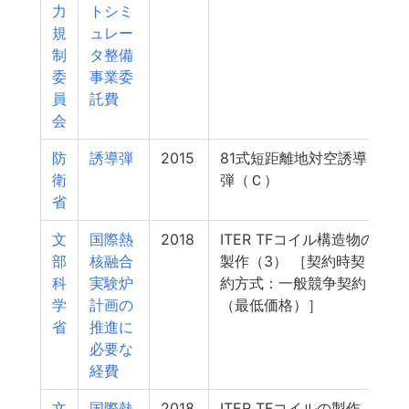
力
トシミ
規
ュレー
制
タ整備
委
事業委
員
託費
会
防
誘導弾
2015
81式短距離地対空誘導
衛
弾（Ｃ）
省
文
国際熱
2018
ITER TFコイル構造物の
1
部
核融合
製作（3） ［契約時契
科
実験炉
約方式：一般競争契約
学
計画の
（最低価格）］
省
推進に
必要な
経費
文
国際熱
2018
ITER TFコイルの製作
1