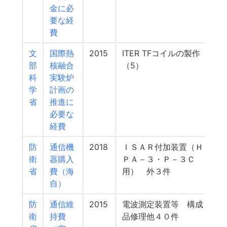
金に必
要な経
費
文
国際熱
2015
ITER TFコイルの製作
部
核融合
（5）
科
実験炉
学
計画の
省
推進に
必要な
経費
防
通信機
2018
ＩＳＡＲ付加装置（Ｈ
衛
器購入
ＰＡ－３・Ｐ－３Ｃ
省
費（海
用） 外３件
自）
防
通信維
2015
電波測定装置等 構成
衛
持費
品修理他４０件