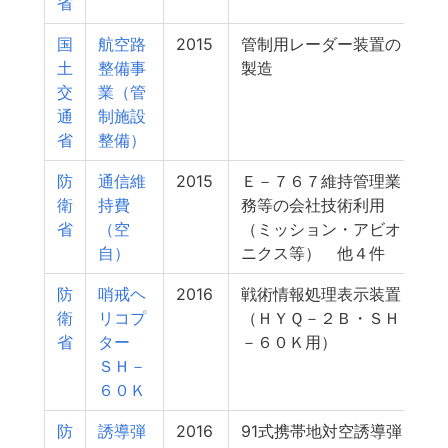
省
国
航空路
2015
管制用レーダー装置の
土
整備事
製造
交
業（管
通
制施設
省
整備）
防
通信維
2015
Ｅ－７６７維持管理業
衛
持費
務等の会社技術利用
省
（空
（ミッション・アビオ
自）
ニクス等） 他４件
防
哨戒ヘ
2016
戦術情報処理表示装置
衛
リコプ
（ＨＹＱ－２Ｂ・ＳＨ
省
ター
－６０Ｋ用）
ＳＨ－
６０Ｋ
防
誘導弾
2016
91式携帯地対空誘導弾