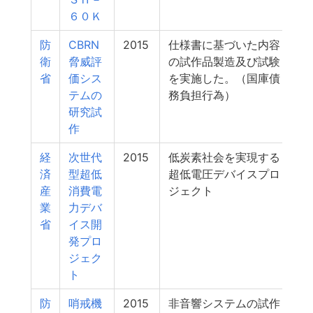
６０Ｋ
防
CBRN
2015
仕様書に基づいた内容
衛
脅威評
の試作品製造及び試験
省
価シス
を実施した。（国庫債
テムの
務負担行為）
研究試
作
経
次世代
2015
低炭素社会を実現する
済
型超低
超低電圧デバイスプロ
産
消費電
ジェクト
業
力デバ
省
イス開
発プロ
ジェク
ト
防
哨戒機
2015
非音響システムの試作