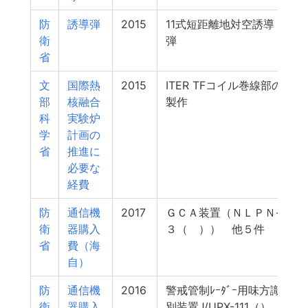
防
誘導弾
2015
11式短距離地対空誘導
2
衛
弾
省
文
国際熱
2015
ITER TFコイル巻線部の
2
部
核融合
製作
科
実験炉
学
計画の
省
推進に
必要な
経費
防
通信機
2017
ＧＣＡ装置（ＮＬＰＮ-
2
衛
器購入
３（ ）） 他５件
省
費（海
自）
防
通信機
2016
警戒管制ﾚｰﾀﾞｰ用味方識
1
衛
器購入
別装置J/UPX-111（）