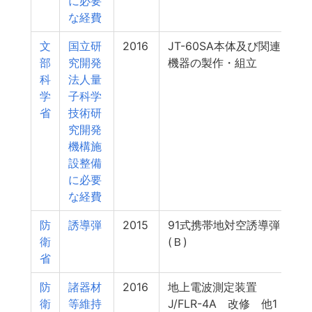
に必要
な経費
文
国立研
2016
JT-60SA本体及び関連
部
究開発
機器の製作・組立
科
法人量
学
子科学
省
技術研
究開発
機構施
設整備
に必要
な経費
防
誘導弾
2015
91式携帯地対空誘導弾
衛
(Ｂ)
省
防
諸器材
2016
地上電波測定装置
衛
等維持
J/FLR-4A 改修 他1