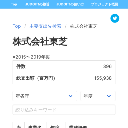
Top
JUDGIT!の趣旨
JUDGIT!の使い方
プロジェクト概要
Top
主要支出先検索
株式会社東芝
株式会社東芝
※2015〜2019年度
件数
396
総支出額（百万円）
155,938
府
事業名
年度
業務概要