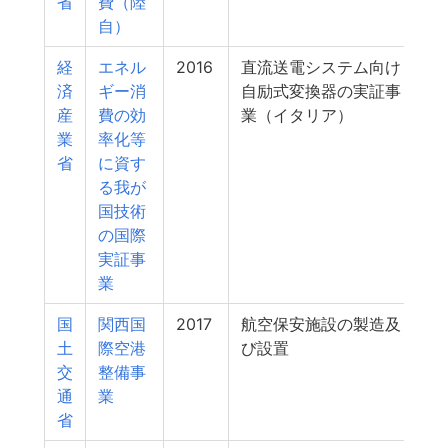
省
費（陸
自）
経
エネル
2016
直流送電システム向け
済
ギー消
自励式変換器の実証事
産
費の効
業（イタリア）
業
率化等
省
に資す
る我が
国技術
の国際
実証事
業
国
関西国
2017
航空保安施設の製造及
土
際空港
び設置
交
整備事
通
業
省