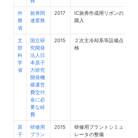
費
外
旅券関
2017
IC旅券作成用リボンの
務
連業務
購入
省
文
国立研
2015
２次主冷却系等設備点
1
部
究開発
検
科
法人日
学
本原子
省
力研究
開発機
構運営
費交付
金に必
要な経
費
原
研修用
2015
研修用プラントシミュ
1
子
プラン
レータの整備