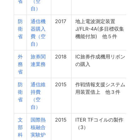
省
（空
自）
防
通信機
2017
地上電波測定装置
衛
器購入
J/FLR-4A(多目標収集
省
費（空
機能付加) 他５件
自）
外
旅券関
2018
IC旅券作成機用リボン
1
務
連業務
の購入
省
防
通信維
2015
作戦情報支援システム
1
衛
持費
用装置借上 他３件
省
（空
自）
文
国際熱
2015
ITER TFコイルの製作
1
部
核融合
（3）
科
実験炉