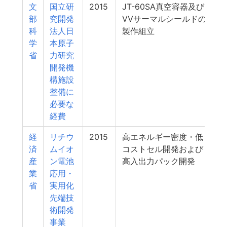
文
国立研
2015
JT-60SA真空容器及び
部
究開発
VVサーマルシールドの
科
法人日
製作組立
学
本原子
省
力研究
開発機
構施設
整備に
必要な
経費
経
リチウ
2015
高エネルギー密度・低
済
ムイオ
コストセル開発および
産
ン電池
高入出力パック開発
業
応用・
省
実用化
先端技
術開発
事業