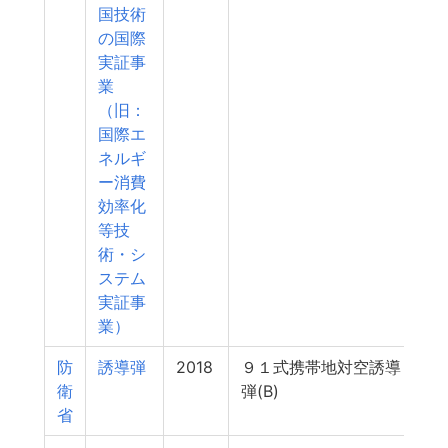
国技術
の国際
実証事
業
（旧：
国際エ
ネルギ
ー消費
効率化
等技
術・シ
ステム
実証事
業）
防
誘導弾
2018
９１式携帯地対空誘導
衛
弾(B)
省