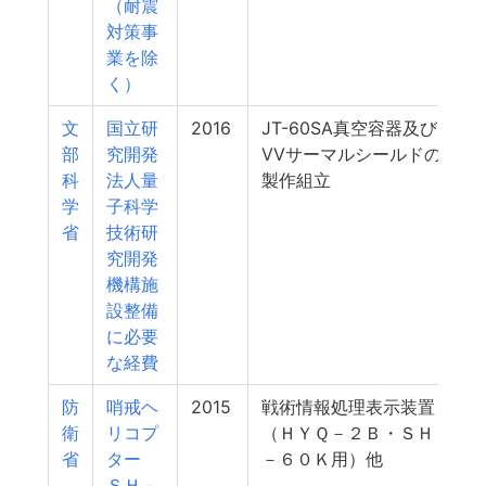
（耐震
対策事
業を除
く）
文
国立研
2016
JT-60SA真空容器及び
部
究開発
VVサーマルシールドの
科
法人量
製作組立
学
子科学
省
技術研
究開発
機構施
設整備
に必要
な経費
防
哨戒ヘ
2015
戦術情報処理表示装置
衛
リコプ
（ＨＹＱ－２Ｂ・ＳＨ
省
ター
－６０Ｋ用）他
ＳＨ－