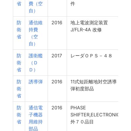
省
費（空
件
自）
防
通信維
2016
地上電波測定装置
衛
持費
J/FLR-4A 改修
省
（空
自）
防
護衛艦
2017
レーダＯＰＳ－４８
衛
（Ｄ
省
Ｄ）
防
誘導弾
2016
11式短距離地対空誘導
衛
弾初度部品
省
防
通信電
2016
PHASE
衛
子機器
SHIFTER,ELECTRONIC
省
用維持
外７０品目
部品