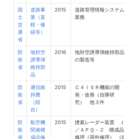
国
道路事
2015
道路管理情報システム
土
業（直
業務
交
轄・修
通
繕等）
省
防
地対空
2016
地対空誘導弾維持部品
衛
誘導弾
の製造等
省
維持部
品
防
通信維
2015
Ｃ４ＩＳＲ機能の開
衛
持費
発・改善（自隊研
省
（陸
究） 他３件
自）
防
航空機
2015
捜索レーダー装置 Ｊ
衛
関連構
／ＡＰＱ－２ 構成品
省
成品修
修理（国外修理） ほ