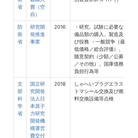
省
費（空
自）
防
研究開
2016
・研究、試験に必要な
衛
発推進
備品類の購入、製造及
省
事業
び役務 ・一般競争（最
低価格／総合評価）、
随意契約（少額／公募
／その他）、国庫債務
負担行為等
文
国立研
2018
しゃへいプラグエラス
部
究開発
トマシール交換及び燃
科
法人日
料交換設備等点検
学
本原子
省
力研究
開発機
構運営
費交付