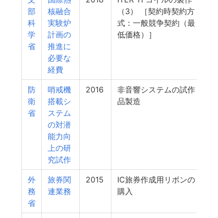
部
核融合
（3） ［契約時契約方
科
実験炉
式：一般競争契約（最
学
計画の
低価格）］
省
推進に
必要な
経費
防
哨戒機
2016
非音響システムの試作
1
衛
搭載シ
品製造
省
ステム
の対潜
能力向
上の研
究試作
外
旅券関
2015
IC旅券作成用リボンの
務
連業務
購入
省