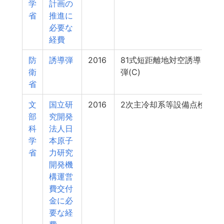
学
計画の
省
推進に
必要な
経費
防
誘導弾
2016
81式短距離地対空誘導
1
衛
弾(C)
省
文
国立研
2016
2次主冷却系等設備点検
1
部
究開発
科
法人日
学
本原子
省
力研究
開発機
構運営
費交付
金に必
要な経