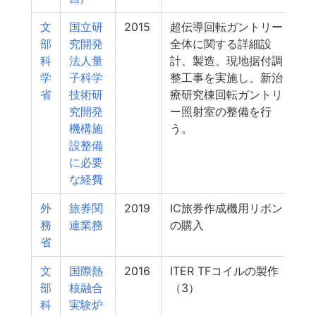
文
国立研
2015
超伝導回転ガントリー
部
究開発
全体に関する詳細設
科
法人量
計、製造、現地据付調
学
子科学
整工事を実施し、新治
省
技術研
療研究棟回転ガントリ
究開発
ー照射室の整備を行
機構施
う。
設整備
に必要
な経費
外
旅券関
2019
IC旅券作成機用リボン
務
連業務
の購入
省
文
国際熱
2016
ITER TFコイルの製作
部
核融合
（3）
科
実験炉