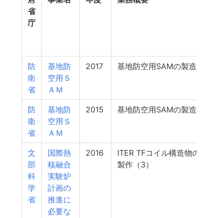
省
庁
防
基地防
2017
基地防空用SAMの製造
衛
空用Ｓ
省
ＡＭ
防
基地防
2015
基地防空用SAMの製造
5
衛
空用Ｓ
省
ＡＭ
文
国際熱
2016
ITER TFコイル構造物の
4
部
核融合
製作（3）
科
実験炉
学
計画の
省
推進に
必要な