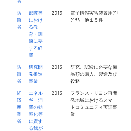
省
防
部隊等
2016
電子情報実習装置用ﾌﾟﾛ
衛
におけ
ｸﾞﾗﾑ 他１５件
省
る教
育・訓
練に要
する経
費
防
研究開
2015
研究、試験に必要な備
衛
発推進
品類の購入、製造及び
省
事業
役務
経
エネル
2015
フランス・リヨン再開
済
ギー消
発地域におけるスマー
産
費の効
トコミュニティ実証事
業
率化等
業
省
に資す
る我が