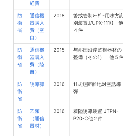
経費
防
通信機
2018
警戒管制ﾚｰﾀﾞｰ用味方識
4
衛
器購入
別装置J/UPX-111() 他
省
費（空
４件
自）
防
通信機
2015
与那国沿岸監視器材の
4
衛
器購入
整備（その1） 他５件
省
費（陸
自）
防
誘導弾
2016
11式短距離地対空誘導
3
衛
弾
省
防
乙類
2016
着陸誘導装置 JTPN-
3
衛
（通信
P20-C他２件
省
器材）