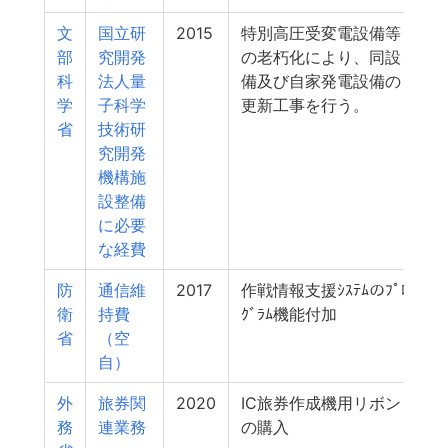
文
国立研
2015
特別高圧受変電設備等
部
究開発
の老朽化により、同設
科
法人量
備及び自家発電設備の
学
子科学
更新工事を行う。
省
技術研
究開発
機構施
設整備
に必要
な経費
防
通信維
2017
作戦情報支援ｼｽﾃﾑのﾌﾟﾛ
衛
持費
ｸﾞﾗﾑ機能付加
省
（空
自）
外
旅券関
2020
IC旅券作成機用リボン
務
連業務
の購入