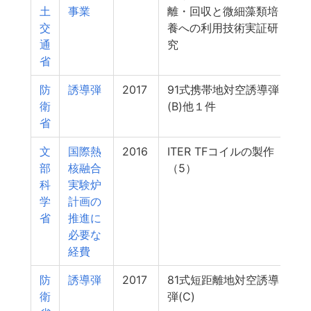
土
事業
離・回収と微細藻類培
交
養への利用技術実証研
通
究
省
防
誘導弾
2017
91式携帯地対空誘導弾
衛
(B)他１件
省
文
国際熱
2016
ITER TFコイルの製作
部
核融合
（5）
科
実験炉
学
計画の
省
推進に
必要な
経費
防
誘導弾
2017
81式短距離地対空誘導
衛
弾(C)