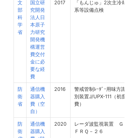
文
国立研
2017
「もんじゅ」2次主冷却
部
究開発
系等設備点検
科
法人日
学
本原子
省
力研究
開発機
構運営
費交付
金に必
要な経
費
防
通信機
2016
警戒管制ﾚｰﾀﾞｰ用味方識
衛
器購入
別装置J/UPX-111（初度
省
費（空
費）
自）
防
通信機
2020
レーダ波監視装置 Ｇ
衛
器購入
ＦＲＱ－２６