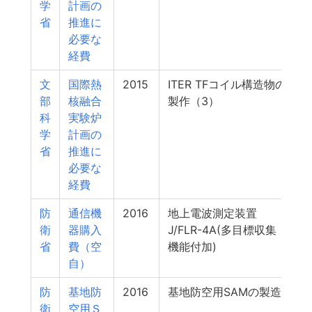
学
計画の
省
推進に
必要な
経費
文
国際熱
2015
ITER TFコイル構造物の
部
核融合
製作（3）
科
実験炉
学
計画の
省
推進に
必要な
経費
防
通信機
2016
地上電波測定装置
1
衛
器購入
J/FLR-4A(多目標収集
省
費（空
機能付加)
自）
防
基地防
2016
基地防空用SAMの製造
衛
空用Ｓ