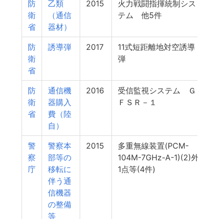
防
乙類
2015
火力戦闘指揮統制シス
衛
（通信
テム 他5件
省
器材）
防
誘導弾
2017
11式短距離地対空誘導
2
衛
弾
省
防
通信機
2016
受信監視システム Ｇ
2
衛
器購入
ＦＳＲ－１
省
費（陸
自）
警
警察本
2015
多重無線装置(PCM-
2
察
部等の
104M-7GHz-A-1)(2)外
庁
移転に
1点等(4件)
伴う通
信機器
の整備
等