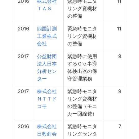
2016
株式会社
緊急時モニタ
11
ＴＡＳ
リング資機材
の整備
2016
四国計測
緊急時モニタ
11
工業株式
リング資機材
会社
の整備
2017
公益財団
緊急時に使用
9
法人日本
するＧｅ半導
分析セン
体検出器の保
ター
守管理業務
2017
株式会社
緊急時モニタ
9
ＮＴＴド
リング資機材
コモ
の整備（モニ
カー回線費）
2016
株式会社
緊急時モニタ
7
日興商会
リングセンタ