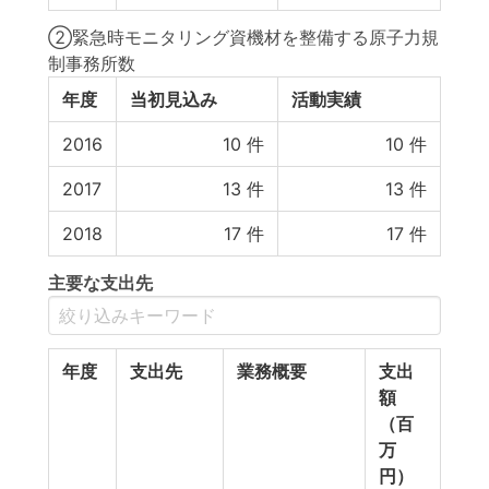
②緊急時モニタリング資機材を整備する原子力規
制事務所数
年度
当初見込み
活動実績
2016
10
件
10
件
2017
13
件
13
件
2018
17
件
17
件
主要な支出先
年度
支出先
業務概要
支出
額
（百
万
円）