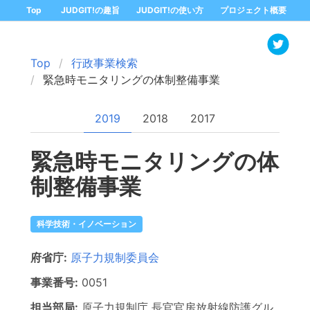
Top
JUDGIT!の趣旨
JUDGIT!の使い方
プロジェクト概要
Top
行政事業検索
緊急時モニタリングの体制整備事業
2019
2018
2017
緊急時モニタリングの体
制整備事業
科学技術・イノベーション
府省庁:
原子力規制委員会
事業番号:
0051
担当部局:
原子力規制庁
長官官房放射線防護グル