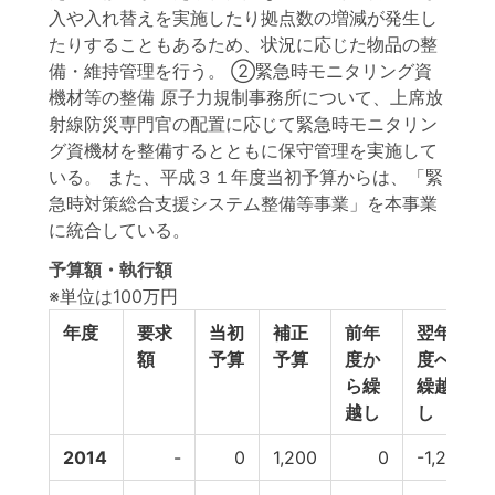
入や入れ替えを実施したり拠点数の増減が発生し
たりすることもあるため、状況に応じた物品の整
備・維持管理を行う。 ②緊急時モニタリング資
機材等の整備 原子力規制事務所について、上席放
射線防災専門官の配置に応じて緊急時モニタリン
グ資機材を整備するとともに保守管理を実施して
いる。 また、平成３１年度当初予算からは、「緊
急時対策総合支援システム整備等事業」を本事業
に統合している。
予算額・執行額
※単位は100万円
年度
要求
当初
補正
前年
翌年
額
予算
予算
度か
度へ
ら繰
繰越
越し
し
2014
-
0
1,200
0
-1,200