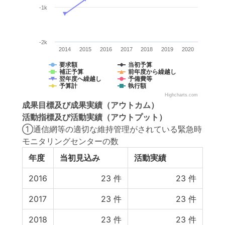
-1k
-2k
2014
2015
2016
2017
2018
2019
2020
要求額
当初予算
補正予算
前年度から繰越し
翌年度へ繰越し
予備費等
予算計
執行額
Highcharts.com
成果目標
及び
成果実績
（アウトカム）
活動指標
及び
活動実績
（アウトプット）
①通信網等の適切な維持管理がされている緊急時
モニタリングセンターの数
年度
当初見込み
活動実績
2016
23
件
23
件
2017
23
件
23
件
2018
23
件
23
件