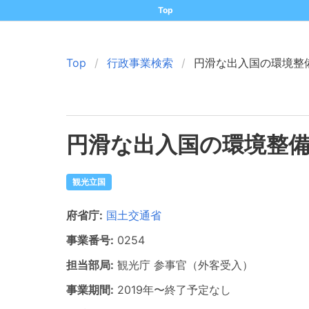
Top
Top
行政事業検索
円滑な出入国の環境整
円滑な出入国の環境整
観光立国
府省庁:
国土交通省
事業番号:
0254
担当部局:
観光庁
参事官（外客受入）
事業期間:
2019年
〜
終了予定なし