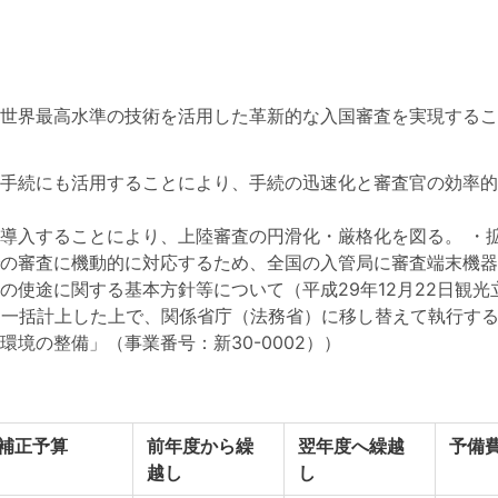
、世界最高水準の技術を活用した革新的な入国審査を実現するこ
手続にも活用することにより、手続の迅速化と審査官の効率的
導入することにより、上陸審査の円滑化・厳格化を図る。 ・
の審査に機動的に対応するため、全国の入管局に審査端末機器を
使途に関する基本方針等について（平成29年12月22日観光立
に一括計上した上で、関係省庁（法務省）に移し替えて執行する
境の整備」（事業番号：新30-0002））
補正予算
前年度から繰
翌年度へ繰越
予備
越し
し