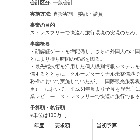
会計区分:
一般会計
実施方法:
直接実施、委託・請負
事業の目的
ストレスフリーで快適な旅行環境の実現のため
事業概要
・顔認証ゲートを増配備し、さらに外国人の出国
とにより待ち時間の短縮を図る。
・最先端技術を活用した個人識別情報システムを
備するとともに、クルーズターミナル未整備港で
務省において実施していたが、「国際観光旅客税の
更）」において、平成31年度より予算を観光庁
業レビュー「ストレスフリーで快適に旅行できる環
予算額・執行額
※単位は100万円
年度
要求額
当初予算