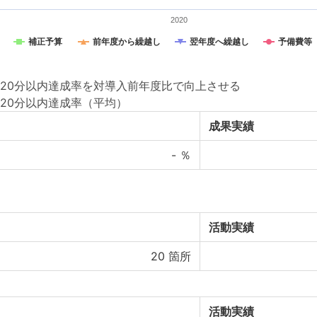
2020
補正予算
前年度から繰越し
翌年度へ繰越し
予備費等
20分以内達成率を対導入前年度比で向上させる
20分以内達成率（平均）
成果実績
-
％
活動実績
20
箇所
活動実績