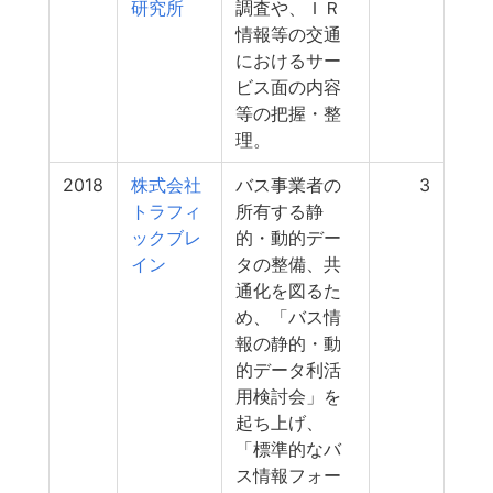
研究所
調査や、ＩＲ
情報等の交通
におけるサー
ビス面の内容
等の把握・整
理。
2018
株式会社
バス事業者の
3
トラフィ
所有する静
ックブレ
的・動的デー
イン
タの整備、共
通化を図るた
め、「バス情
報の静的・動
的データ利活
用検討会」を
起ち上げ、
「標準的なバ
ス情報フォー