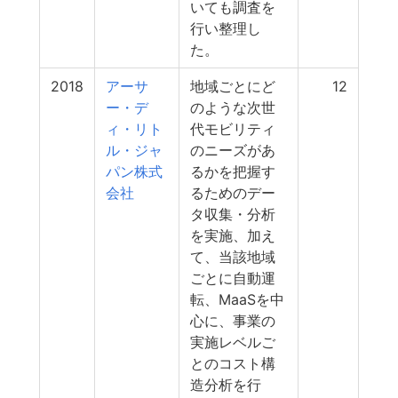
いても調査を
行い整理し
た。
2018
アーサ
地域ごとにど
12
ー・デ
のような次世
ィ・リト
代モビリティ
ル・ジャ
のニーズがあ
パン株式
るかを把握す
会社
るためのデー
タ収集・分析
を実施、加え
て、当該地域
ごとに自動運
転、MaaSを中
心に、事業の
実施レベルご
とのコスト構
造分析を行