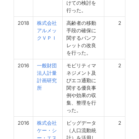
けての検討を
行った。
2018
株式会社
高齢者の移動
2
アルメッ
手段の確保に
クＶＰＩ
関するパンフ
レットの改良
を行った。
2016
一般財団
モビリティマ
2
法人計量
ネジメント及
計画研究
びエコ通勤に
所
関する優良事
例や効果の収
集、整理を行
った。
2016
株式会社
ビッグデータ
2
ケー・シ
（人口流動統
ー・エス
計）を活用し