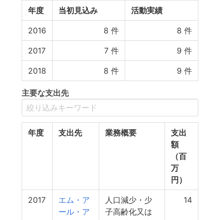
年度
当初見込み
活動実績
2016
8
件
8
件
2017
7
件
9
件
2018
8
件
9
件
主要な支出先
年度
支出先
業務概要
支出
額
（百
万
円）
2017
エム・ア
人口減少・少
14
ール・ア
子高齢化又は