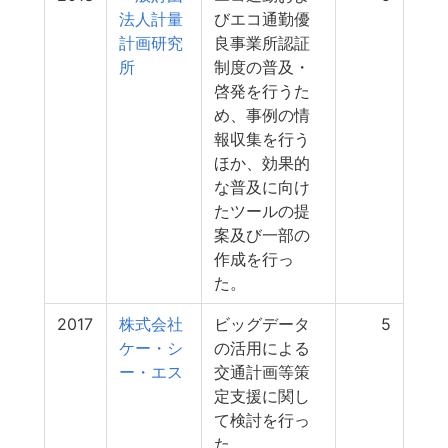
法人計量
びエコ通勤優
計画研究
良事業所認証
所
制度の普及・
啓発を行うた
め、事例の情
報収集を行う
ほか、効果的
な普及に向け
たツールの提
案及び一部の
作成を行っ
た。
2017
株式会社
ビッグデータ
5
ケー・シ
の活用による
ー・エス
交通計画等策
定支援に関し
て検討を行っ
た。