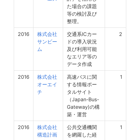
た場合の課題
等の検討及び
整理。
2016
株式会社
交通系ICカー
2
サンビー
ドの導入状況
ム
及び利用可能
なエリア等の
データ作成
2016
株式会社
高速バスに関
1
オーエイ
する情報ポー
チ
タルサイト
（Japan-Bus-
Gateway)の構
築・運営
2016
株式会社
公共交通機関
1
構造計画
を網羅した経