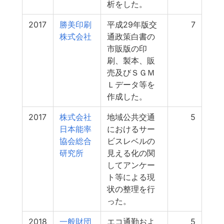
析をした。
2017
勝美印刷
平成29年版交
7
株式会社
通政策白書の
市販版の印
刷、製本、販
売及びＳＧＭ
Ｌデータ等を
作成した。
2017
株式会社
地域公共交通
5
日本能率
におけるサー
協会総合
ビスレベルの
研究所
見える化の関
してアンケー
ト等による現
状の整理を行
った。
2018
一般財団
エコ通勤およ
5