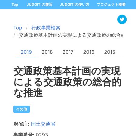
Top
JUDGIT!の趣旨
JUDGIT!の使い方
プロジェクト概要
Top
行政事業検索
交通政策基本計画の実現による交通政策の総合的な推
2019
2018
2017
2016
2015
交通政策基本計画の実現
による交通政策の総合的
な推進
その他
府省庁:
国土交通省
事業番号:
0293