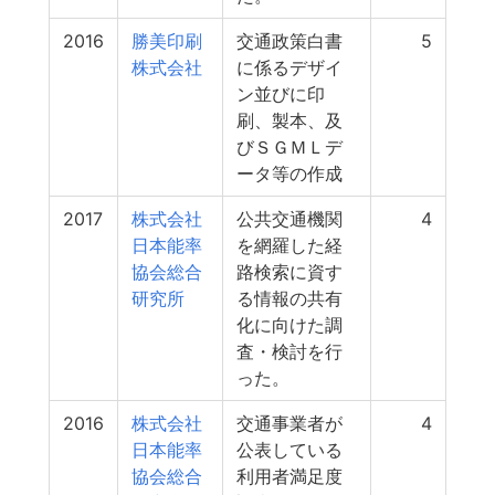
2016
勝美印刷
交通政策白書
5
株式会社
に係るデザイ
ン並びに印
刷、製本、及
びＳＧＭＬデ
ータ等の作成
2017
株式会社
公共交通機関
4
日本能率
を網羅した経
協会総合
路検索に資す
研究所
る情報の共有
化に向けた調
査・検討を行
った。
2016
株式会社
交通事業者が
4
日本能率
公表している
協会総合
利用者満足度