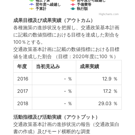
補正予算
前年度から繰越し
翌年度へ繰越し
予備費等
予算計
執行額
Highcharts.com
成果目標
及び
成果実績
（アウトカム）
各種施策の進捗状況を把握し、交通政策基本計画
に記載の数値指標における目標を達成した割合を
100％とする。
交通政策基本計画に記載の数値指標における目標
値を達成した割合
（目標：2020年度に100 ％）
年度
当初見込み
成果実績
2016
-
％
12.9
％
2017
-
％
17.2
％
2018
-
％
29.03
％
活動指標
及び
活動実績
（アウトプット）
交通政策基本計画の進捗状況の報告（交通政策白
書の作成）及びモード横断的な調査