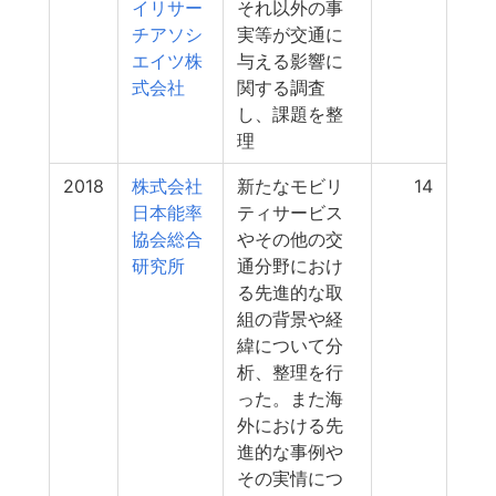
イリサー
それ以外の事
チアソシ
実等が交通に
エイツ株
与える影響に
式会社
関する調査
し、課題を整
理
2018
株式会社
新たなモビリ
14
日本能率
ティサービス
協会総合
やその他の交
研究所
通分野におけ
る先進的な取
組の背景や経
緯について分
析、整理を行
った。また海
外における先
進的な事例や
その実情につ