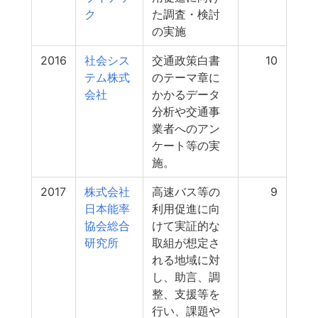
ク
た調査・検討
の実施
2016
社会シス
交通政策白書
10
テム株式
のテーマ章に
会社
かかるデータ
分析や交通事
業者へのアン
ケート等の実
施。
2017
株式会社
高速バス等の
9
日本能率
利用促進に向
協会総合
けて実証的な
研究所
取組が想定さ
れる地域に対
し、助言、調
整、支援等を
行い、課題や