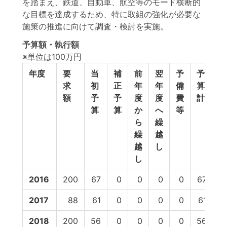
を踏まえ、鉄道、自動車、航空等のモード横断的
な目標を達成するため、特に取組の強化が必要な
施策の推進に向けて調査・検討を実施。
予算額・執行額
※単位は100万円
年度
要
当
補
前
翌
予
予
求
初
正
年
年
備
算
額
予
予
度
度
費
計
算
算
か
へ
等
ら
繰
繰
越
越
し
し
2016
200
67
0
0
0
0
67
5
2017
88
61
0
0
0
0
61
5
2018
200
56
0
0
0
0
56
5