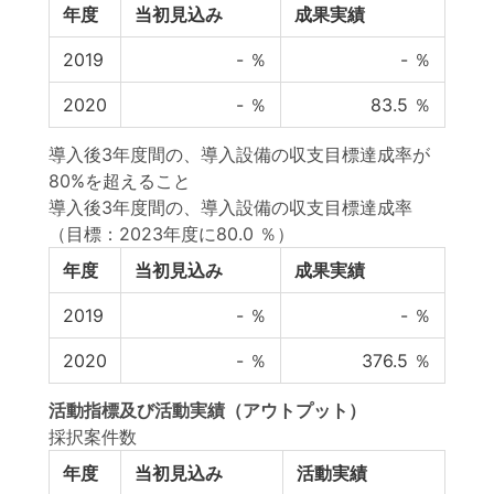
年度
当初見込み
成果実績
2019
-
％
-
％
2020
-
％
83.5
％
導入後3年度間の、導入設備の収支目標達成率が
80%を超えること
導入後3年度間の、導入設備の収支目標達成率
（目標：2023年度に80.0 ％）
年度
当初見込み
成果実績
2019
-
％
-
％
2020
-
％
376.5
％
活動指標
及び
活動実績
（アウトプット）
採択案件数
年度
当初見込み
活動実績