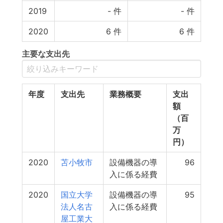
2019
-
件
-
件
2020
6
件
6
件
主要な支出先
年度
支出先
業務概要
支出
額
（百
万
円）
2020
苫小牧市
設備機器の導
96
入に係る経費
2020
国立大学
設備機器の導
95
法人名古
入に係る経費
屋工業大