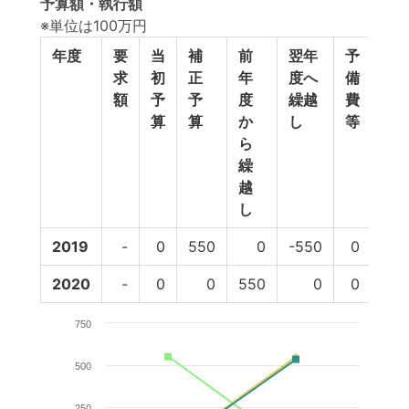
予算額・執行額
※単位は100万円
年度
要
当
補
前
翌年
予
予
求
初
正
年
度へ
備
算
額
予
予
度
繰越
費
計
算
算
か
し
等
ら
繰
越
し
2019
-
0
550
0
-550
0
2020
-
0
0
550
0
0
55
750
500
250