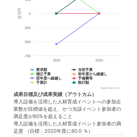
百万円
0
-250
-500
-750
2019
2020
要求額
当初予算
補正予算
前年度から繰越し
翌年度へ繰越し
予備費等
予算計
執行額
Highcharts.com
成果目標
及び
成果実績
（アウトカム）
導入設備を活用した人材育成イベントへの参加企
業数が目標値を超え、かつ当該イベント参加者の
満足度が80%を超えること
導入設備を活用した人材育成イベント参加者の満
足度
（目標：2020年度に80.0 ％）