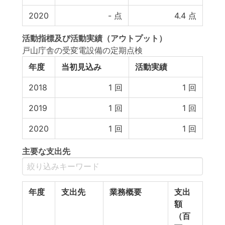
2020
-
点
4.4
点
活動指標
及び
活動実績
（アウトプット）
戸山庁舎の受変電設備の定期点検
年度
当初見込み
活動実績
2018
1
回
1
回
2019
1
回
1
回
2020
1
回
1
回
主要な支出先
年度
支出先
業務概要
支出
額
（百