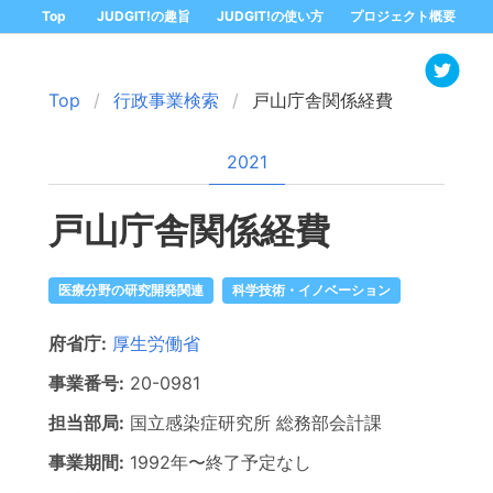
Top
JUDGIT!の趣旨
JUDGIT!の使い方
プロジェクト概要
Top
行政事業検索
戸山庁舎関係経費
2021
戸山庁舎関係経費
医療分野の研究開発関連
科学技術・イノベーション
府省庁:
厚生労働省
事業番号:
20-
0981
担当部局:
国立感染症研究所
総務部会計課
事業期間:
1992年
〜
終了予定なし