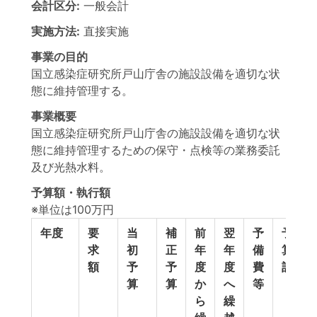
会計区分:
一般会計
実施方法:
直接実施
事業の目的
国立感染症研究所戸山庁舎の施設設備を適切な状
態に維持管理する。
事業概要
国立感染症研究所戸山庁舎の施設設備を適切な状
態に維持管理するための保守・点検等の業務委託
及び光熱水料。
予算額・執行額
※単位は100万円
年度
要
当
補
前
翌
予
予
求
初
正
年
年
備
算
額
予
予
度
度
費
計
算
算
か
へ
等
ら
繰