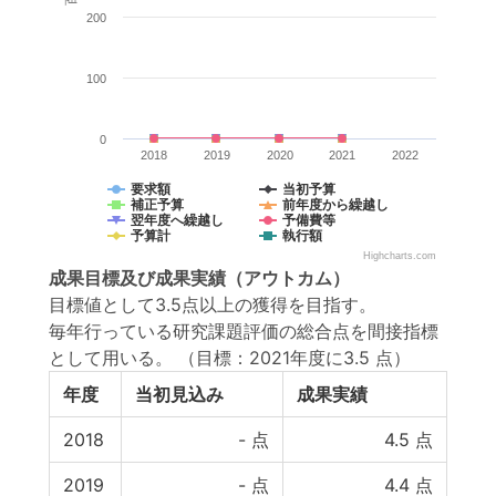
200
100
0
2018
2019
2020
2021
2022
要求額
当初予算
補正予算
前年度から繰越し
翌年度へ繰越し
予備費等
予算計
執行額
Highcharts.com
成果目標
及び
成果実績
（アウトカム）
目標値として3.5点以上の獲得を目指す。
毎年行っている研究課題評価の総合点を間接指標
として用いる。
（目標：2021年度に3.5 点）
年度
当初見込み
成果実績
2018
-
点
4.5
点
2019
-
点
4.4
点