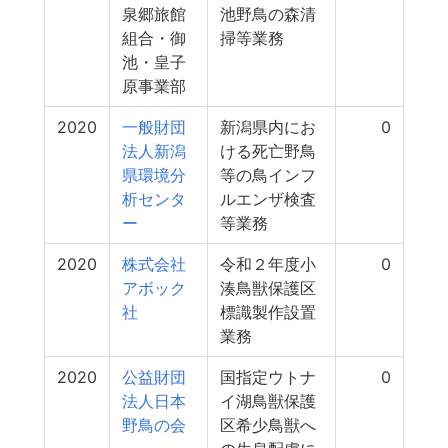
泉郷旅館
池野鳥の森清
組合・御
掃等業務
池・皇子
原事業部
2020
一般財団
新潟県内にお
0
法人新潟
ける死亡野鳥
県環境分
等の鳥インフ
析センタ
ルエンザ検査
ー
等業務
2020
株式会社
令和２年度小
0
アボック
湊鳥獣保護区
社
標識製作設置
業務
2020
公益財団
国指定ウトナ
0
法人日本
イ湖鳥獣保護
野鳥の会
区希少鳥獣へ