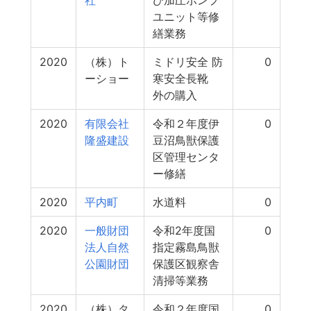
社
び加圧ポンプ
ユニット等修
繕業務
2020
（株）ト
ミドリ安全 防
0
ーショー
寒安全長靴
外の購入
2020
有限会社
令和２年度伊
0
隆盛建設
豆沼鳥獣保護
区管理センタ
ー修繕
2020
平内町
水道料
0
2020
一般財団
令和2年度国
0
法人自然
指定霧島鳥獣
公園財団
保護区観察舎
清掃等業務
2020
（株）タ
令和２年度国
0