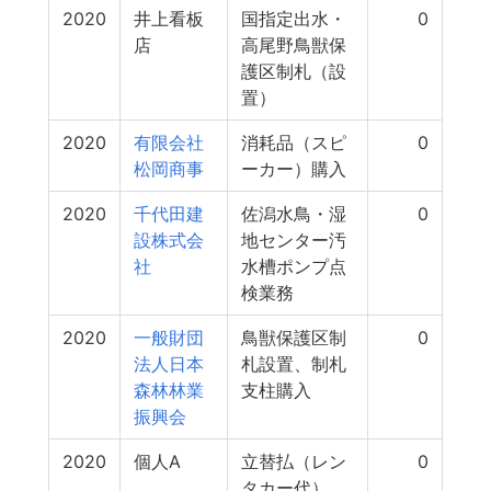
2020
井上看板
国指定出水・
0
店
高尾野鳥獣保
護区制札（設
置）
2020
有限会社
消耗品（スピ
0
松岡商事
ーカー）購入
2020
千代田建
佐潟水鳥・湿
0
設株式会
地センター汚
社
水槽ポンプ点
検業務
2020
一般財団
鳥獣保護区制
0
法人日本
札設置、制札
森林林業
支柱購入
振興会
2020
個人A
立替払（レン
0
タカー代）