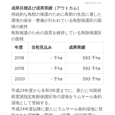
Highcharts.com
成果目標
及び
成果実績
（アウトカム）
持続的な鳥獣の保護のために鳥獣の生息に適した
環境の保全・整備が行われている鳥獣保護区の面
積の維持
鳥獣保護のための資質を維持している鳥獣保護区
の面積
年度
当初見込み
成果実績
2018
-
千ha
593
千ha
2019
-
千ha
593
千ha
2020
-
千ha
593
千ha
平成24年度から令和3年度までに、新たに10箇所
程度国指定鳥獣保護区等の湿地をラムサール条約
湿地として登録する。
平成24年度以降に新たにラムサール条約湿地に登