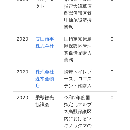
クト
指定大潟草原
鳥獣保護区管
理棟施設清掃
業務
2020
安田商事
国指定知床鳥
0
株式会社
獣保護区管理
関係備品購入
業務
2020
株式会社
携帯トイレブ
0
森本金物
ース、ロゴス
店
テント他購入
2020
乗鞍観光
令和2年度国
0
協議会
指定北アルプ
ス鳥獣保護区
内におけるツ
キノワグマの