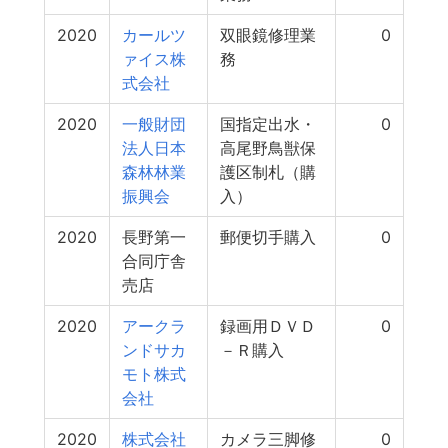
2020
カールツ
双眼鏡修理業
0
ァイス株
務
式会社
2020
一般財団
国指定出水・
0
法人日本
高尾野鳥獣保
森林林業
護区制札（購
振興会
入）
2020
長野第一
郵便切手購入
0
合同庁舎
売店
2020
アークラ
録画用ＤＶＤ
0
ンドサカ
－Ｒ購入
モト株式
会社
2020
株式会社
カメラ三脚修
0