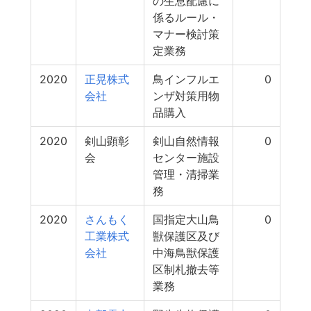
の生息配慮に
係るルール・
マナー検討策
定業務
2020
正晃株式
鳥インフルエ
0
会社
ンザ対策用物
品購入
2020
剣山顕彰
剣山自然情報
0
会
センター施設
管理・清掃業
務
2020
さんもく
国指定大山鳥
0
工業株式
獣保護区及び
会社
中海鳥獣保護
区制札撤去等
業務