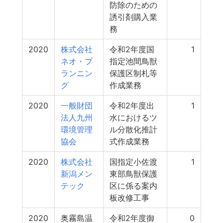
防除のための
誘引剤購入業
務
2020
株式会社
令和2年度国
1
ネオ・プ
指定池間鳥獣
ランニン
保護区制札等
グ
作成業務
2020
一般財団
令和2年度出
1
法人九州
水におけるツ
環境管理
ル分散化推計
協会
式作成業務
2020
株式会社
国指定小佐渡
1
新潟メン
東部鳥獣保護
テック
区に係る案内
板改修工事
2020
奥霧島温
令和2年度御
0