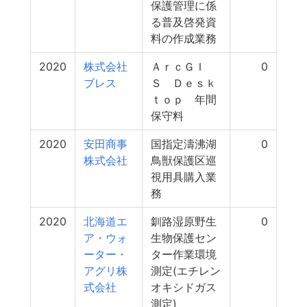
保護管理に係
る普及啓発資
料の作成業務
2020
株式会社
ＡｒｃＧＩ
0
ブレス
Ｓ Ｄｅｓｋ
ｔｏｐ 年間
保守料
2020
安田商事
国指定濤沸湖
0
株式会社
鳥獣保護区巡
視用具購入業
務
2020
北海道エ
釧路湿原野生
0
ア・ウォ
生物保護セン
ーター・
ター作業環境
アグリ株
測定(エチレン
式会社
オキシドガス
測定)