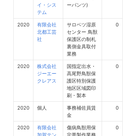
イ・シス
ーパンツ)
テム
2020
有限会社
サロベツ湿原
0
北都工芸
センター 鳥獣
社
保護区の制札
裏側金具取付
業務
2020
株式会社
国指定出水・
0
ジーエー
高尾野鳥獣保
クレアス
護区特別保護
地区区域図印
刷・製本
2020
個人
事務補佐員賃
0
金
2020
有限会社
傷病鳥獣用保
0
加賀テン
定帯製作業務