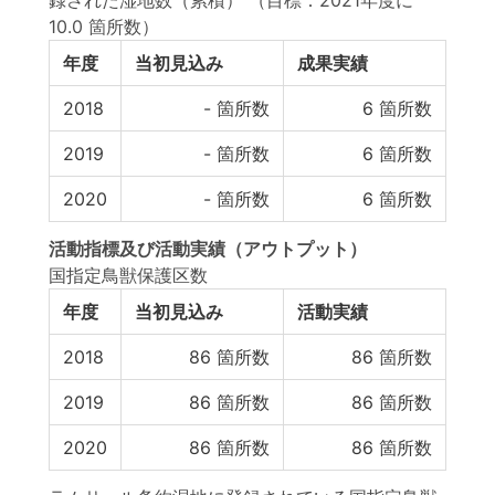
録された湿地数（累積）
（目標：2021年度に
10.0 箇所数）
年度
当初見込み
成果実績
2018
-
箇所数
6
箇所数
2019
-
箇所数
6
箇所数
2020
-
箇所数
6
箇所数
活動指標
及び
活動実績
（アウトプット）
国指定鳥獣保護区数
年度
当初見込み
活動実績
2018
86
箇所数
86
箇所数
2019
86
箇所数
86
箇所数
2020
86
箇所数
86
箇所数