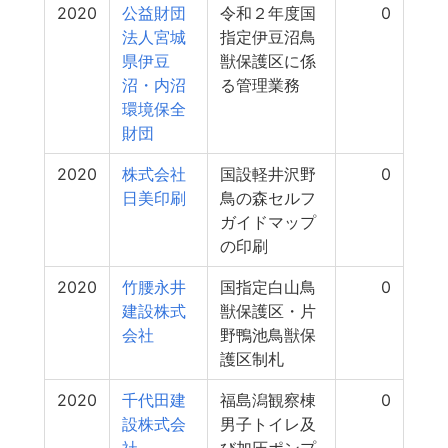
2020
公益財団
令和２年度国
0
法人宮城
指定伊豆沼鳥
県伊豆
獣保護区に係
沼・内沼
る管理業務
環境保全
財団
2020
株式会社
国設軽井沢野
0
日美印刷
鳥の森セルフ
ガイドマップ
の印刷
2020
竹腰永井
国指定白山鳥
0
建設株式
獣保護区・片
会社
野鴨池鳥獣保
護区制札
2020
千代田建
福島潟観察棟
0
設株式会
男子トイレ及