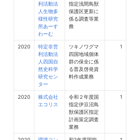
利活動法
指定浅間鳥獣
人生物多
保護区更新に
様性研究
係る調査等業
所あーす
務
わーむ
2020
特定非営
ツキノワグマ
1
利活動法
四国地域個体
人四国自
群の保全に係
然史科学
る普及啓発資
研究セン
料作成業務
ター
2020
株式会社
令和２年度国
1
エコリス
指定伊豆沼鳥
獣保護区指定
計画策定調査
業務
2020
環境コン
和2年度国指
1