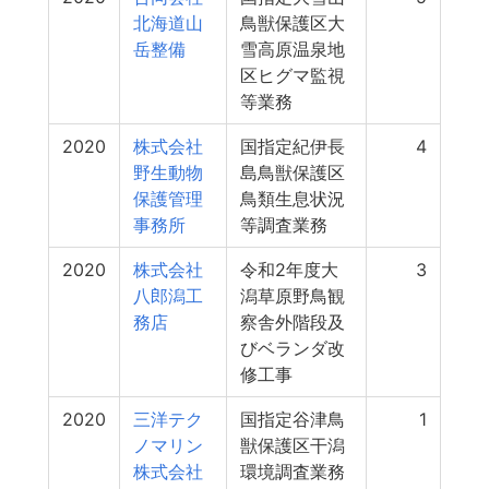
北海道山
鳥獣保護区大
岳整備
雪高原温泉地
区ヒグマ監視
等業務
2020
株式会社
国指定紀伊長
4
野生動物
島鳥獣保護区
保護管理
鳥類生息状況
事務所
等調査業務
2020
株式会社
令和2年度大
3
八郎潟工
潟草原野鳥観
務店
察舎外階段及
びベランダ改
修工事
2020
三洋テク
国指定谷津鳥
1
ノマリン
獣保護区干潟
株式会社
環境調査業務