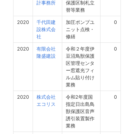
計事務所
保護区制札立
替等業務
2020
千代田建
加圧ポンプユ
0
設株式会
ニット点検・
社
修繕
2020
有限会社
令和２年度伊
0
隆盛建設
豆沼鳥獣保護
区管理センタ
ー窓遮光フィ
ルム貼り付け
業務
2020
株式会社
令和2年度国
0
エコリス
指定日出島鳥
獣保護区音声
誘引装置製作
業務