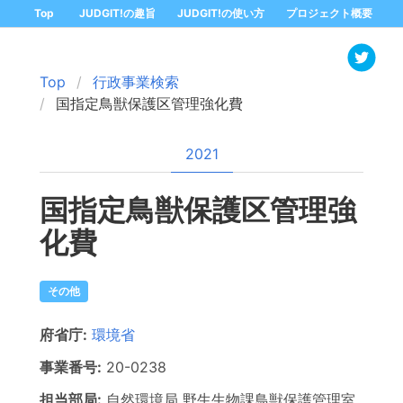
Top
JUDGIT!の趣旨
JUDGIT!の使い方
プロジェクト概要
Top
行政事業検索
国指定鳥獣保護区管理強化費
2021
国指定鳥獣保護区管理強
化費
その他
府省庁:
環境省
事業番号:
20-
0238
担当部局:
自然環境局
野生生物課鳥獣保護管理室