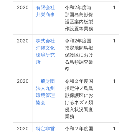
2020
有限会社
令和2年度与
1
邦栄商事
那国島鳥獣保
護区案内板製
作設置等業務
2020
株式会社
令和2年度国
1
沖縄文化
指定池間鳥獣
環境研究
保護区におけ
所
る鳥類調査業
務
2020
一般財団
令和２年度国
1
法人九州
指定沖ノ島鳥
環境管理
獣保護区にお
協会
けるネズミ類
侵入状況調査
業務
2020
特定非営
令和２年度国
1