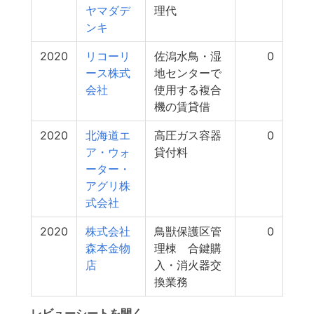
ヤマダデ
理代
ンキ
2020
リコーリ
佐潟水鳥・湿
0
ース株式
地センターで
会社
使用する複合
機の賃貸借
2020
北海道エ
高圧ガス容器
0
ア・ウォ
貸付料
ーター・
アグリ株
式会社
2020
株式会社
鳥獣保護区管
0
森本金物
理棟 合鍵購
店
入・消火器交
換業務
レビューシートを開く