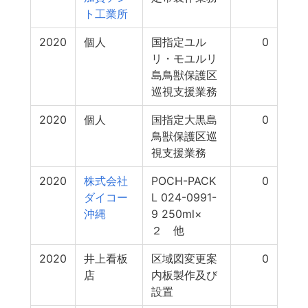
ト工業所
2020
個人
国指定ユル
0
リ・モユルリ
島鳥獣保護区
巡視支援業務
2020
個人
国指定大黒島
0
鳥獣保護区巡
視支援業務
2020
株式会社
POCH-PACK
0
ダイコー
L 024-0991-
沖縄
9 250ml×
２ 他
2020
井上看板
区域図変更案
0
店
内板製作及び
設置