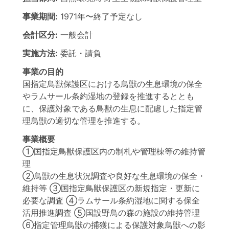
事業期間:
1971年
〜
終了予定なし
会計区分:
一般会計
実施方法:
委託・請負
事業の目的
国指定鳥獣保護区における鳥獣の生息環境の保全
やラムサール条約湿地の登録を推進するととも
に、保護対象である鳥獣の生息に配慮した指定管
理鳥獣の適切な管理を推進する。
事業概要
①国指定鳥獣保護区内の制札や管理棟等の維持管
理
②鳥獣の生息状況調査や良好な生息環境の保全・
維持等 ③国指定鳥獣保護区の新規指定・更新に
必要な調査 ④ラムサール条約湿地に関する保全
活用推進調査 ⑤国設野鳥の森の施設の維持管理
⑥指定管理鳥獣の捕獲による保護対象鳥獣への影