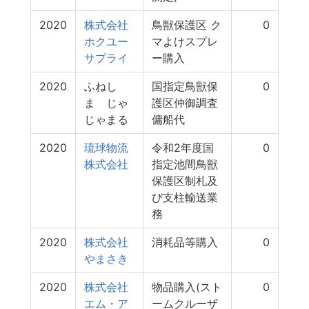
2020
株式会社
鳥獣保護区 ク
0
ホクユー
マよけスプレ
サプライ
ー購入
2020
ふねし
国指定鳥獣保
0
ま じゃ
護区仲御調査
じゃまる
傭船代
2020
琉球物流
令和2年度国
0
株式会社
指定池間鳥獣
保護区制札及
び支柱輸送業
務
2020
株式会社
消耗品等購入
0
やまさき
2020
株式会社
物品購入(スト
0
エム・ア
ームクルーザ