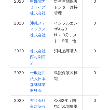
2020
中部電力
野生生物保護
0
ミライズ
センター維持
株式会社
管理
2020
沖縄メデ
インフルエン
0
ィックス
ザA＆Bｰ
株式会社
N（10分テス
ト）9個 他
2020
株式会社
消耗品等購入
0
西村剛商
店
2020
一般財団
鳥獣保護区標
0
法人日本
識
森林林業
振興会
2020
有限会社
令和2年度国
0
良建築設
指定浅間鳥獣