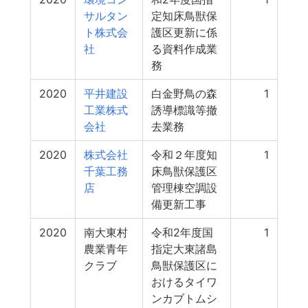
サルタン
定知床鳥獣保
ト株式会
護区更新に係
社
る資料作成業
務
2020
平井建設
白金野鳥の森
1
工業株式
誘導標識等撤
会社
去業務
2020
株式会社
令和２年度知
1
千葉工務
床鳥獣保護区
店
管理棟空調設
備更新工事
2020
南大東村
令和2年度国
1
農業青年
指定大東諸島
クラブ
鳥獣保護区に
おけるタイワ
ンカブトムシ