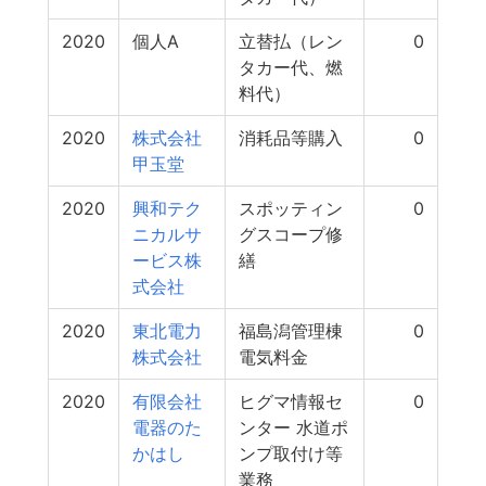
2020
個人A
立替払（レン
0
タカー代、燃
料代）
2020
株式会社
消耗品等購入
0
甲玉堂
2020
興和テク
スポッティン
0
ニカルサ
グスコープ修
ービス株
繕
式会社
2020
東北電力
福島潟管理棟
0
株式会社
電気料金
2020
有限会社
ヒグマ情報セ
0
電器のた
ンター 水道ポ
かはし
ンプ取付け等
業務