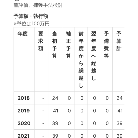
響評価、捕獲手法検討
予算額・執行額
※単位は100万円
年度
要
当
補
前
翌
予
予
執
求
初
正
年
年
備
算
行
額
予
予
度
度
費
計
額
算
算
か
へ
等
ら
繰
繰
越
越
し
し
2018
-
24
0
0
0
0
24
21
2019
-
41
0
0
0
0
41
36
2020
-
39
0
0
0
0
39
29
2021
-
39
0
0
0
0
39
-