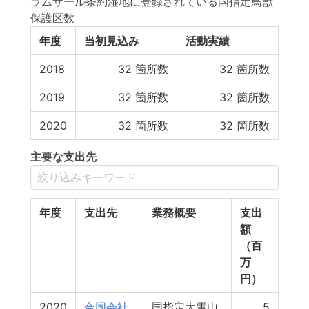
ラムサール条約湿地に登録されている国指定鳥獣
保護区数
年度
当初見込み
活動実績
2018
32
箇所数
32
箇所数
2019
32
箇所数
32
箇所数
2020
32
箇所数
32
箇所数
主要な支出先
年度
支出先
業務概要
支出
額
（百
万
円）
2020
合同会社
国指定大雪山
5