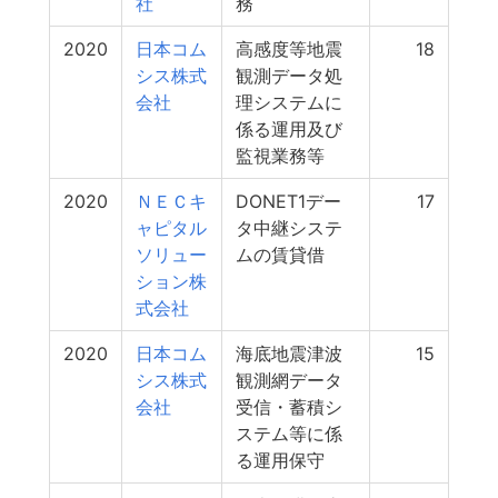
社
務
2020
日本コム
高感度等地震
18
シス株式
観測データ処
会社
理システムに
係る運用及び
監視業務等
2020
ＮＥＣキ
DONET1デー
17
ャピタル
タ中継システ
ソリュー
ムの賃貸借
ション株
式会社
2020
日本コム
海底地震津波
15
シス株式
観測網データ
会社
受信・蓄積シ
ステム等に係
る運用保守