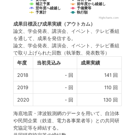
補正予算
前年度から繰越し
翌年度へ繰越し
予備費等
予算計
執行額
Highcharts.com
成果目標
及び
成果実績
（アウトカム）
論文、学会発表、講演会、イベント、テレビ番組
を通して、成果を発信する。
論文、学会発表、講演会、イベント、テレビ番組
で取り上げられた回数（執筆数、発表数等）
年度
当初見込み
成果実績
2018
-
回
141
回
2019
-
回
110
回
2020
-
回
130
回
海底地震・津波観測網のデータを用いて、自治体
や民間企業（鉄道、電力各事業者等）との共同研
究協定等を締結する。