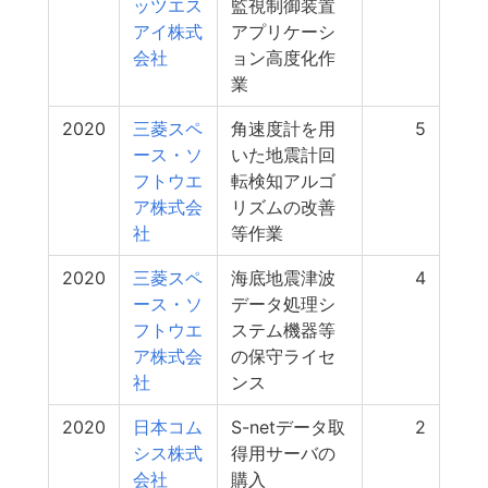
ッツエス
監視制御装置
アイ株式
アプリケーシ
会社
ョン高度化作
業
2020
三菱スペ
角速度計を用
5
ース・ソ
いた地震計回
フトウエ
転検知アルゴ
ア株式会
リズムの改善
社
等作業
2020
三菱スペ
海底地震津波
4
ース・ソ
データ処理シ
フトウエ
ステム機器等
ア株式会
の保守ライセ
社
ンス
2020
日本コム
S-netデータ取
2
シス株式
得用サーバの
会社
購入