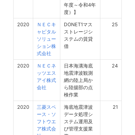
年度～令和4年
度）】
2020
ＮＥＣキ
DONET1マス
25
ャピタル
ストレージシ
ソリュー
ステムの賃貸
ション株
借
式会社
2020
ＮＥＣネ
日本海溝海底
24
ッツエス
地震津波観測
アイ株式
網の陸上局か
会社
ら陸揚部の点
検作業
2020
三菱スペ
海底地震津波
21
ース・ソ
データ処理シ
フトウエ
ステム運用及
ア株式会
び管理支援業