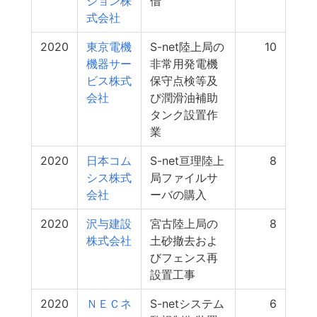
ション株
借
式会社
2020
東京電機
S-net陸上局の
10
機器サー
非常用発電機
ビス株式
保守点検等及
会社
び潤滑油補助
タンク設置作
業
2020
日本コム
S-net亘理陸上
8
シス株式
局ファイルサ
会社
ーバの購入
2020
沢与建設
宮古陸上局の
8
株式会社
土砂撤去およ
びフェンス再
設置工事
2020
ＮＥＣネ
S-netシステム
6