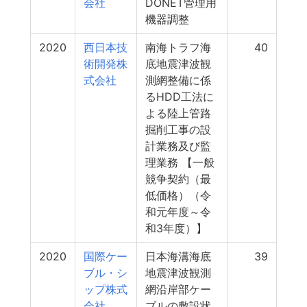
会社
DONET管理用
機器調整
2020
西日本技
南海トラフ海
40
術開発株
底地震津波観
式会社
測網整備に係
るHDD工法に
よる陸上管路
掘削工事の設
計業務及び監
理業務 【一般
競争契約（最
低価格）（令
和元年度～令
和3年度）】
2020
国際ケー
日本海溝海底
39
ブル・シ
地震津波観測
ップ株式
網沿岸部ケー
会社
ブルの敷設状