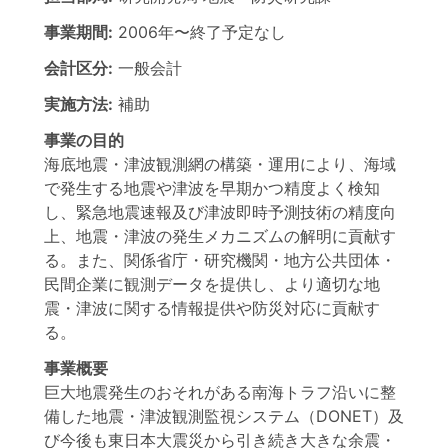
事業期間:
2006年
〜
終了予定なし
会計区分:
一般会計
実施方法:
補助
事業の目的
海底地震・津波観測網の構築・運用により、海域
で発生する地震や津波を早期かつ精度よく検知
し、緊急地震速報及び津波即時予測技術の精度向
上、地震・津波の発生メカニズムの解明に貢献す
る。また、関係省庁・研究機関・地方公共団体・
民間企業に観測データを提供し、より適切な地
震・津波に関する情報提供や防災対応に貢献す
る。
事業概要
巨大地震発生のおそれがある南海トラフ沿いに整
備した地震・津波観測監視システム（DONET）及
び今後も東日本大震災から引き続き大きな余震・