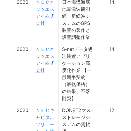
2020
ＮＥＣネ
日本海溝海底
14
ッツエス
地震津波観測
アイ株式
網・房総沖シ
会社
ステムのGPS
装置の製作と
設置調整作業
2020
ＮＥＣネ
S-netデータ処
14
ッツエス
理装置アプリ
アイ株式
ケーション高
会社
度化作業 【一
般競争契約
（最低価格）
の結果、不落
随契】
2020
ＮＥＣキ
DONET2マス
12
ャピタル
ストレージシ
ソリュー
ステムの賃貸