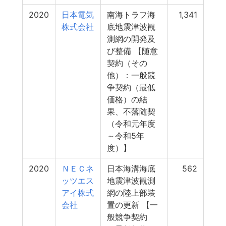
2020
日本電気
南海トラフ海
1,341
株式会社
底地震津波観
測網の開発及
び整備 【随意
契約（その
他）：一般競
争契約（最低
価格）の結
果、不落随契
（令和元年度
～令和5年
度）】
2020
ＮＥＣネ
日本海溝海底
562
ッツエス
地震津波観測
アイ株式
網の陸上部装
会社
置の更新 【一
般競争契約