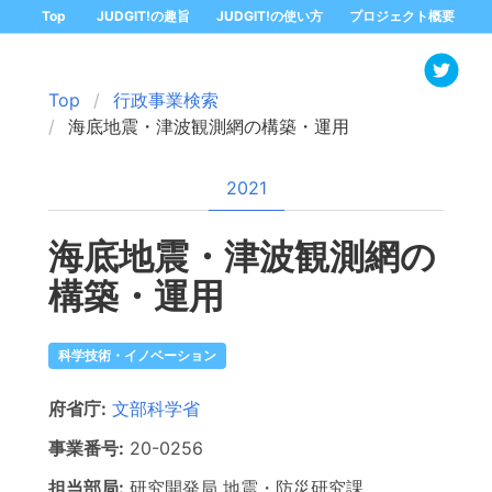
Top
JUDGIT!の趣旨
JUDGIT!の使い方
プロジェクト概要
Top
行政事業検索
海底地震・津波観測網の構築・運用
2021
海底地震・津波観測網の
構築・運用
科学技術・イノベーション
府省庁:
文部科学省
事業番号:
20-
0256
担当部局:
研究開発局
地震・防災研究課