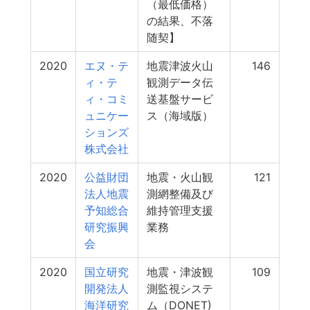
（最低価格）
の結果、不落
随契】
2020
エヌ・テ
地震津波火山
146
ィ・テ
観測データ伝
ィ・コミ
送基盤サービ
ュニケー
ス（海域版）
ションズ
株式会社
2020
公益財団
地震・火山観
121
法人地震
測網整備及び
予知総合
維持管理支援
研究振興
業務
会
2020
国立研究
地震・津波観
109
開発法人
測監視システ
海洋研究
ム（DONET)