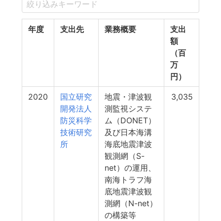
年度
支出先
業務概要
支出
額
（百
万
円）
2020
国立研究
地震・津波観
3,035
開発法人
測監視システ
防災科学
ム（DONET）
技術研究
及び日本海溝
所
海底地震津波
観測網（S-
net）の運用、
南海トラフ海
底地震津波観
測網（N-net）
の構築等