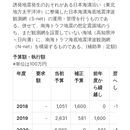
誘発地震発生のおそれがある日本海溝沿い（東北
地方太平洋沖）に整備した日本海溝海底地震津波
観測網（S-net）の運用・管理を行うものであ
る。併せて、南海トラフ地震の想定震源域のう
ち、まだ観測網を設置していない海域（高知県沖
～日向灘）に、南海トラフ海底地震津波観測網
（N-net）を構築するものである。(補助率：定額)
予算額・執行額
※単位は100万円
年度
要求
当初
補正
前年
翌年度
額
予算
予算
度か
へ繰越
ら繰
し
越し
2018
-
1,051
1,600
0
-1,600
2019
-
2,631
581
1,600
-581