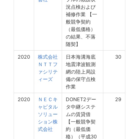
況点検および
補修作業 【一
般競争契約
（最低価格）
の結果、不落
随契】
2020
株式会社
日本海溝海底
30
ＮＴＴフ
地震津波観測
ァシリテ
網の陸上局設
ィーズ
備の保守点検
作業
2020
ＮＥＣキ
DONET2デー
29
ャピタル
タ中継システ
ソリュー
ムの賃貸借
ション株
【一般競争契
式会社
約（最低価
格）（平成30