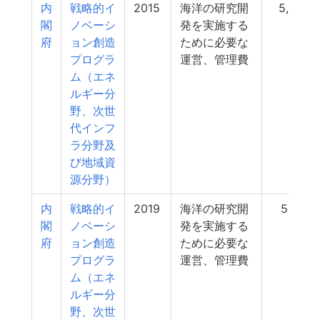
内
戦略的イ
2015
海洋の研究開
5,700
閣
ノベーシ
発を実施する
府
ョン創造
ために必要な
プログラ
運営、管理費
ム（エネ
ルギー分
野、次世
代インフ
ラ分野及
び地域資
源分野）
内
戦略的イ
2019
海洋の研究開
5,120
閣
ノベーシ
発を実施する
府
ョン創造
ために必要な
プログラ
運営、管理費
ム（エネ
ルギー分
野、次世