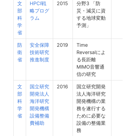
文
HPCI戦
2015
分野3 「防
398
部
略プログ
災・減災に資
科
ラム
する地球変動
学
予測」
省
防
安全保障
2019
Time
395
衛
技術研究
Reversalによ
省
推進制度
る長距離
MIMO音響通
信の研究
文
国立研究
2016
国立研究開発
390
部
開発法人
法人海洋研究
科
海洋研究
開発機構の業
学
開発機構
務を遂行する
省
設備整備
ために必要な
費補助
設備の整備業
務