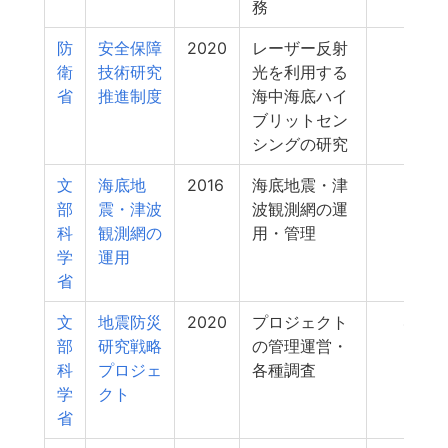
務
防
安全保障
2020
レーザー反射
732
衛
技術研究
光を利用する
省
推進制度
海中海底ハイ
ブリットセン
シングの研究
文
海底地
2016
海底地震・津
437
部
震・津波
波観測網の運
科
観測網の
用・管理
学
運用
省
文
地震防災
2020
プロジェクト
420
部
研究戦略
の管理運営・
科
プロジェ
各種調査
学
クト
省