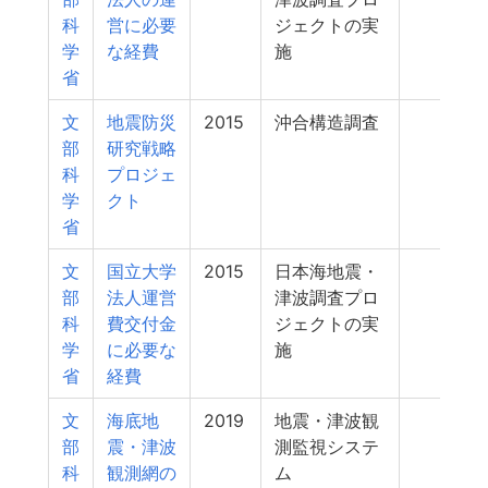
科
営に必要
ジェクトの実
学
な経費
施
省
文
地震防災
2015
沖合構造調査
128
部
研究戦略
科
プロジェ
学
クト
省
文
国立大学
2015
日本海地震・
128
部
法人運営
津波調査プロ
科
費交付金
ジェクトの実
学
に必要な
施
省
経費
文
海底地
2019
地震・津波観
123
部
震・津波
測監視システ
科
観測網の
ム