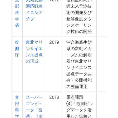
部
適応戦略
近未来予測技
科
イニシア
術の開発及び
学
チブ
超解像度ダウ
省
ンスケーリン
グ技術の開発
復
東北マリ
2019
沖合海底生態
245
興
ンサイエ
系の変動メカ
庁
ンス拠点
ニズムの解明
の形成
及び東北マリ
ンサイエンス
拠点データ共
有・公開機能
の整備運用
文
スーパー
2018
重点課題
240
部
コンピュ
④「観測ビッ
科
ータ「富
グデータを活
学
岳」（ポ
用した気象と