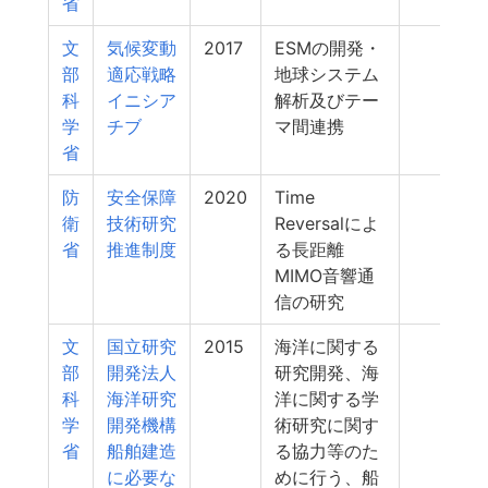
省
文
気候変動
2017
ESMの開発・
201
部
適応戦略
地球システム
科
イニシア
解析及びテー
学
チブ
マ間連携
省
防
安全保障
2020
Time
200
衛
技術研究
Reversalによ
省
推進制度
る長距離
MIMO音響通
信の研究
文
国立研究
2015
海洋に関する
200
部
開発法人
研究開発、海
科
海洋研究
洋に関する学
学
開発機構
術研究に関す
省
船舶建造
る協力等のた
に必要な
めに行う、船