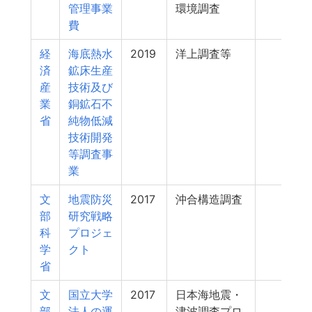
管理事業
環境調査
費
経
海底熱水
2019
洋上調査等
152
済
鉱床生産
産
技術及び
業
銅鉱石不
省
純物低減
技術開発
等調査事
業
文
地震防災
2017
沖合構造調査
131
部
研究戦略
科
プロジェ
学
クト
省
文
国立大学
2017
日本海地震・
130
部
法人の運
津波調査プロ