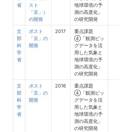
省
スト
地球環境の予
「京」）
測の高度化」
の開発
の研究開発
文
ポスト
2017
重点課題
240
部
「京」の
④「観測ビッ
科
開発
グデータを活
学
用した気象と
省
地球環境の予
測の高度化」
の研究開発
文
ポスト
2016
重点課題
240
部
「京」の
④「観測ビッ
科
開発
グデータを活
学
用した気象と
省
地球環境の予
測の高度化」
の研究開発