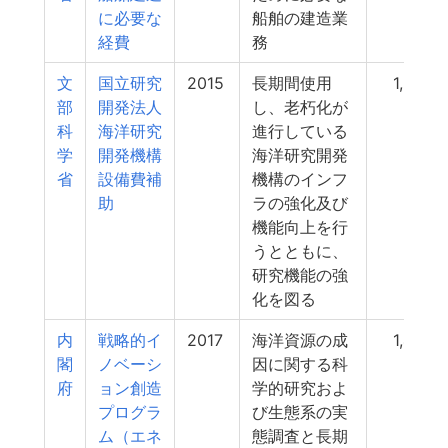
に必要な
船舶の建造業
経費
務
文
国立研究
2015
長期間使用
1,964
部
開発法人
し、老朽化が
科
海洋研究
進行している
学
開発機構
海洋研究開発
省
設備費補
機構のインフ
助
ラの強化及び
機能向上を行
うとともに、
研究機能の強
化を図る
内
戦略的イ
2017
海洋資源の成
1,409
閣
ノベーシ
因に関する科
府
ョン創造
学的研究およ
プログラ
び生態系の実
ム（エネ
態調査と長期