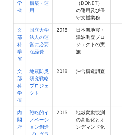
学
構築・運
（DONET）
省
用
の運用及び保
守支援業務
文
国立大学
2018
日本海地震・
123
部
法人の運
津波調査プロ
科
営に必要
ジェクトの実
学
な経費
施
省
文
地震防災
2018
沖合構造調査
123
部
研究戦略
科
プロジェ
学
クト
省
内
戦略的イ
2015
地殻変動観測
120
閣
ノベーシ
の高度化とオ
府
ョン創造
ンデマンド化
プログラ