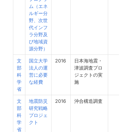
ム（エネ
ルギー分
野、次世
代インフ
ラ分野及
び地域資
源分野）
文
国立大学
2016
日本海地震・
118
部
法人の運
津波調査プロ
科
営に必要
ジェクトの実
学
な経費
施
省
文
地震防災
2016
沖合構造調査
118
部
研究戦略
科
プロジェ
学
クト
省