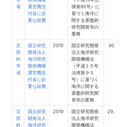
省
運営費交
律第95号）に
付金に必
基づく海洋に
要な経費
関する基盤的
研究開発等の
業務
文
国立研究
2015
国立研究開発
30,641
部
開発法人
法人海洋研究
科
海洋研究
開発機構法
学
開発機構
（平成１５年
省
運営費交
法律第９５
付金に必
号）に基づく
要な経費
海洋に関する
基盤的研究開
発等の業務
文
国立研究
2019
国立研究開発
29,908
部
開発法人
法人海洋研究
科
海洋研究
開発機構法