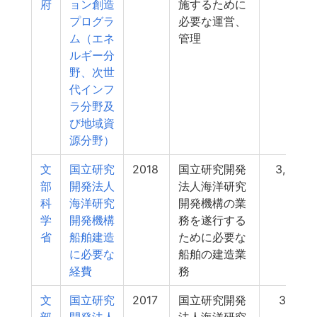
府
ョン創造
施するために
プログラ
必要な運営、
ム（エネ
管理
ルギー分
野、次世
代インフ
ラ分野及
び地域資
源分野）
文
国立研究
2018
国立研究開発
3,263
部
開発法人
法人海洋研究
科
海洋研究
開発機構の業
学
開発機構
務を遂行する
省
船舶建造
ために必要な
に必要な
船舶の建造業
経費
務
文
国立研究
2017
国立研究開発
3,137