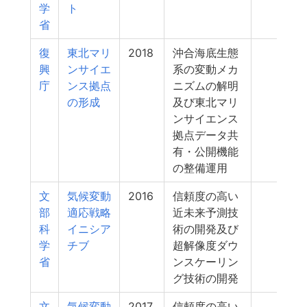
学
ト
省
復
東北マリ
2018
沖合海底生態
268
興
ンサイエ
系の変動メカ
庁
ンス拠点
ニズムの解明
の形成
及び東北マリ
ンサイエンス
拠点データ共
有・公開機能
の整備運用
文
気候変動
2016
信頼度の高い
266
部
適応戦略
近未来予測技
科
イニシア
術の開発及び
学
チブ
超解像度ダウ
省
ンスケーリン
グ技術の開発
文
気候変動
2017
信頼度の高い
246