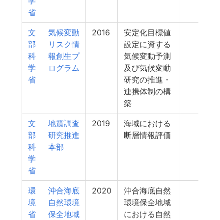
学
省
文
気候変動
2016
安定化目標値
172
部
リスク情
設定に資する
科
報創生プ
気候変動予測
学
ログラム
及び気候変動
省
研究の推進・
連携体制の構
築
文
地震調査
2019
海域における
169
部
研究推進
断層情報評価
科
本部
学
省
環
沖合海底
2020
沖合海底自然
165
境
自然環境
環境保全地域
省
保全地域
における自然