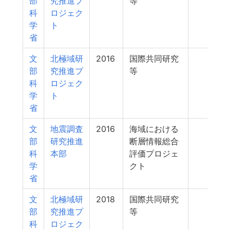
部
究推進プ
等
科
ロジェク
学
ト
省
文
北極域研
2016
国際共同研究
275
部
究推進プ
等
科
ロジェク
学
ト
省
文
地震調査
2016
海域における
275
部
研究推進
断層情報総合
科
本部
評価プロジェ
学
クト
省
文
北極域研
2018
国際共同研究
268
部
究推進プ
等
科
ロジェク