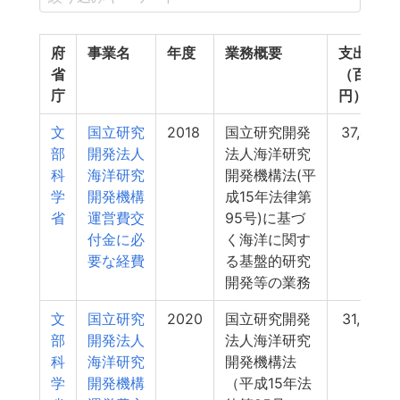
府
事業名
年度
業務概要
支出額
省
（百万
庁
円）
文
国立研究
2018
国立研究開発
37,493
部
開発法人
法人海洋研究
科
海洋研究
開発機構法(平
学
開発機構
成15年法律第
省
運営費交
95号)に基づ
付金に必
く海洋に関す
要な経費
る基盤的研究
開発等の業務
文
国立研究
2020
国立研究開発
31,843
部
開発法人
法人海洋研究
科
海洋研究
開発機構法
学
開発機構
（平成15年法