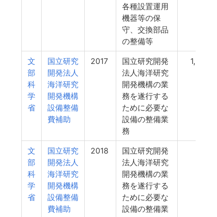
各種設置運用
機器等の保
守、交換部品
の整備等
文
国立研究
2017
国立研究開発
1,020
部
開発法人
法人海洋研究
科
海洋研究
開発機構の業
学
開発機構
務を遂行する
省
設備整備
ために必要な
費補助
設備の整備業
務
文
国立研究
2018
国立研究開発
988
部
開発法人
法人海洋研究
科
海洋研究
開発機構の業
学
開発機構
務を遂行する
省
設備整備
ために必要な
費補助
設備の整備業