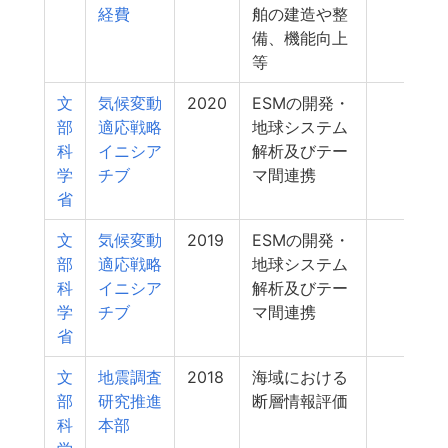
経費
舶の建造や整
備、機能向上
等
文
気候変動
2020
ESMの開発・
196
部
適応戦略
地球システム
科
イニシア
解析及びテー
学
チブ
マ間連携
省
文
気候変動
2019
ESMの開発・
194
部
適応戦略
地球システム
科
イニシア
解析及びテー
学
チブ
マ間連携
省
文
地震調査
2018
海域における
174
部
研究推進
断層情報評価
科
本部