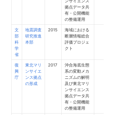
ンサイエンス
拠点データ共
有・公開機能
の整備運用
文
地震調査
2015
海域における
300
部
研究推進
断層情報総合
科
本部
評価プロジェ
学
クト
省
復
東北マリ
2017
沖合海底生態
298
興
ンサイエ
系の変動メカ
庁
ンス拠点
ニズムの解明
の形成
及び東北マリ
ンサイエンス
拠点データ共
有・公開機能
の整備運用