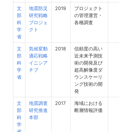
文
地震防災
2019
プロジェクト
239
部
研究戦略
の管理運営・
科
プロジェ
各種調査
学
クト
省
文
気候変動
2018
信頼度の高い
221
部
適応戦略
近未来予測技
科
イニシア
術の開発及び
学
チブ
超高解像度ダ
省
ウンスケーリ
ング技術の開
発
文
地震調査
2017
海域における
220
部
研究推進
断層情報評価
科
本部
学
省