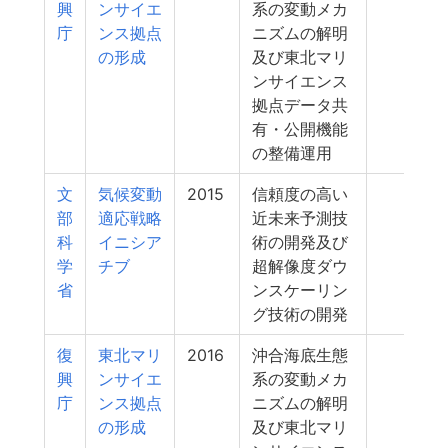
興
ンサイエ
系の変動メカ
庁
ンス拠点
ニズムの解明
の形成
及び東北マリ
ンサイエンス
拠点データ共
有・公開機能
の整備運用
文
気候変動
2015
信頼度の高い
303
部
適応戦略
近未来予測技
科
イニシア
術の開発及び
学
チブ
超解像度ダウ
省
ンスケーリン
グ技術の開発
復
東北マリ
2016
沖合海底生態
303
興
ンサイエ
系の変動メカ
庁
ンス拠点
ニズムの解明
の形成
及び東北マリ