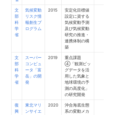
文
気候変動
2015
安定化目標値
219
部
リスク情
設定に資する
科
報創生プ
気候変動予測
学
ログラム
及び気候変動
省
研究の推進・
連携体制の構
築
文
スーパー
2019
重点課題
216
部
コンピュ
④「観測ビッ
科
ータ「富
グデータを活
学
岳」の開
用した気象と
省
発
地球環境の予
測の高度化」
の研究開発
復
東北マリ
2020
沖合海底生態
210
興
ンサイエ
系の変動メカ