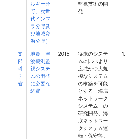
ルギー分
監視技術の開
野、次世
発
代インフ
ラ分野及
び地域資
源分野）
文
地震・津
2015
従来のシステ
1,026
部
波観測監
ムに比べより
科
視システ
広域かつ大規
学
ムの開発
模なシステム
省
に必要な
の構築を可能
経費
とする「海底
ネットワーク
システム」の
研究開発、海
底ネットワー
クシステム運
転・保守等、