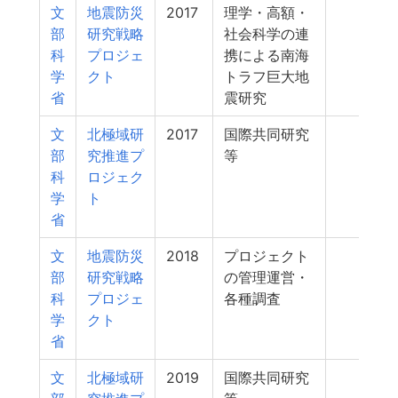
文
地震防災
2017
理学・高額・
298
部
研究戦略
社会科学の連
科
プロジェ
携による南海
学
クト
トラフ巨大地
省
震研究
文
北極域研
2017
国際共同研究
294
部
究推進プ
等
科
ロジェク
学
ト
省
文
地震防災
2018
プロジェクト
281
部
研究戦略
の管理運営・
科
プロジェ
各種調査
学
クト
省
文
北極域研
2019
国際共同研究
276