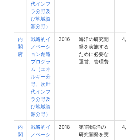
代インフ
ラ分野及
び地域資
源分野）
内
戦略的イ
2016
海洋の研究開
4,658
閣
ノベーシ
発を実施する
府
ョン創造
ために必要な
プログラ
運営、管理費
ム（エネ
ルギー分
野、次世
代インフ
ラ分野及
び地域資
源分野）
内
戦略的イ
2018
第1期海洋の
4,000
閣
ノベーシ
研究開発を実