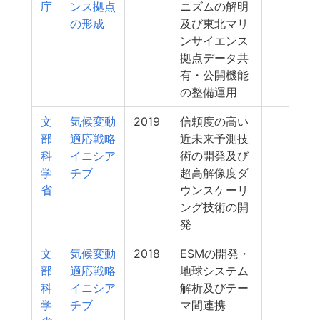
庁
ンス拠点
ニズムの解明
の形成
及び東北マリ
ンサイエンス
拠点データ共
有・公開機能
の整備運用
文
気候変動
2019
信頼度の高い
210
部
適応戦略
近未来予測技
科
イニシア
術の開発及び
学
チブ
超高解像度ダ
省
ウンスケーリ
ング技術の開
発
文
気候変動
2018
ESMの開発・
204
部
適応戦略
地球システム
科
イニシア
解析及びテー
学
チブ
マ間連携