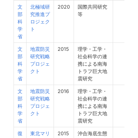
文
北極域研
2020
国際共同研究
371
部
究推進プ
等
科
ロジェク
学
ト
省
文
地震防災
2015
理学・工学・
361
部
研究戦略
社会科学の連
科
プロジェ
携による南海
学
クト
トラフ巨大地
省
震研究
文
地震防災
2016
理学・工学・
331
部
研究戦略
社会科学の連
科
プロジェ
携による南海
学
クト
トラフ巨大地
省
震研究
復
東北マリ
2015
沖合海底生態
310