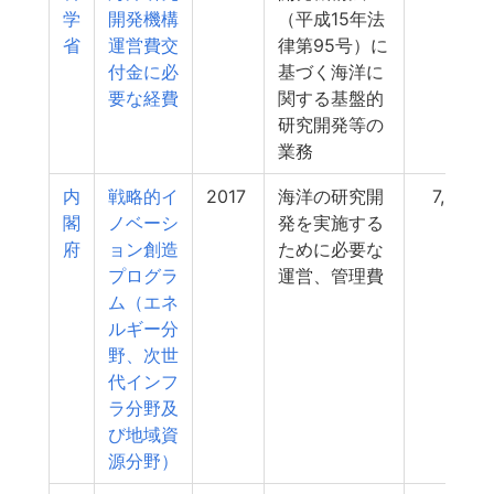
学
開発機構
（平成15年法
省
運営費交
律第95号）に
付金に必
基づく海洋に
要な経費
関する基盤的
研究開発等の
業務
内
戦略的イ
2017
海洋の研究開
7,626
閣
ノベーシ
発を実施する
府
ョン創造
ために必要な
プログラ
運営、管理費
ム（エネ
ルギー分
野、次世
代インフ
ラ分野及
び地域資
源分野）