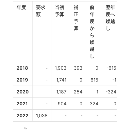
年度
要求
当初
補
前
翌年
予
額
予算
正
年
度へ
備
予
度
繰越
費
算
か
し
等
ら
繰
越
し
2018
-
1,903
393
0
-615
2019
-
1,741
0
615
-1
96
2020
-
1,187
254
1
-324
2021
-
904
0
324
0
2022
1,038
-
-
-
-
4k