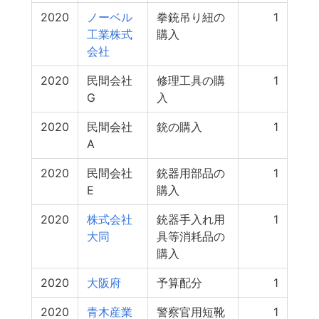
2020
ノーベル
拳銃吊り紐の
1
工業株式
購入
会社
2020
民間会社
修理工具の購
1
G
入
2020
民間会社
銃の購入
1
A
2020
民間会社
銃器用部品の
1
E
購入
2020
株式会社
銃器手入れ用
1
大同
具等消耗品の
購入
2020
大阪府
予算配分
1
2020
青木産業
警察官用短靴
1