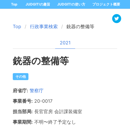
Top
JUDGIT!の趣旨
JUDGIT!の使い方
プロジェクト概要
Top
行政事業検索
銃器の整備等
2021
銃器の整備等
その他
府省庁:
警察庁
事業番号:
20-
0017
担当部局:
長官官房
会計課装備室
事業期間:
不明
〜
終了予定なし