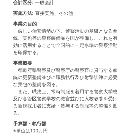
会計区分:
一般会計
実施方法:
直接実施、その他
事業の目的
厳しい治安情勢の下、警察活動の基盤となる拳
銃、実包等の警察装備品を国が整備し、これを有
効に活用することで全国的に一定水準の警察活動
を確保する。
事業概要
都道府県警察及び警察庁の警察官に貸与する拳
銃の更新整備並びに職務執行及び射撃訓練に必要
な実包の整備を図る。
また、職務上、常時制服を着用する警察大学校
及び各管区警察学校の教官並びに入校教養を受け
る新規採用者に支給・貸与する制服等の整備を図
る。
予算額・執行額
※単位は100万円