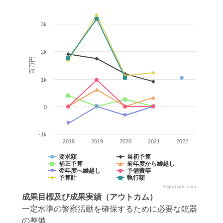
3k
2k
百万円
1k
0
-1k
2018
2019
2020
2021
2022
要求額
当初予算
補正予算
前年度から繰越し
翌年度へ繰越し
予備費等
予算計
執行額
Highcharts.com
成果目標
及び
成果実績
（アウトカム）
一定水準の警察活動を確保するために必要な銃器
の整備