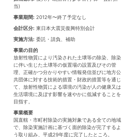
当)
事業期間:
2012年
〜
終了予定なし
会計区分:
東日本大震災復興特別会計
実施方法:
委託・請負、補助
事業の目的
放射性物質により汚染された土壌等の除染、除染
に伴い生じた土壌等の仮置場の設置及びその管
理、正確かつ分かりやすい情報発信並びに地方公
共団体に対する技術的措置・財政的措置等を通じ
て、放射性物質による環境の汚染が人の健康又は
生活環境に及ぼす影響を速やかに低減することを
目指す。
事業概要
国直轄・市町村除染の実施対象である全ての地域
で、除染実施計画に基づく面的除染が完了するよ
う取り組み、平成29年度に完了したところ。