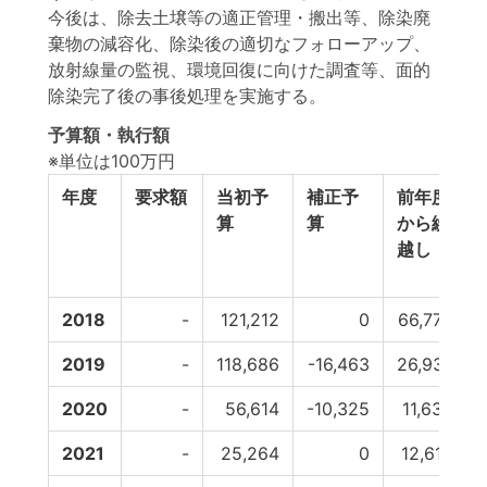
今後は、除去土壌等の適正管理・搬出等、除染廃
棄物の減容化、除染後の適切なフォローアップ、
放射線量の監視、環境回復に向けた調査等、面的
除染完了後の事後処理を実施する。
予算額・執行額
※単位は100万円
年度
要求額
当初予
補正予
前年度
算
算
から繰
越し
2018
-
121,212
0
66,770
2019
-
118,686
-16,463
26,937
2020
-
56,614
-10,325
11,633
2021
-
25,264
0
12,612