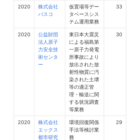
2020
株式会社
仮置場等デー
33
パスコ
タベースシス
テム運用業務
2020
公益財団
東日本大震災
30
法人原子
による福島第
力安全技
一原子力発電
術センタ
所事故により
ー
放出された放
射性物質に汚
染された土壌
等の適正管
理・輸送に関
する状況調査
等業務
2020
株式会社
環境回復関係
29
エックス
手法等検討業
都市研究
務