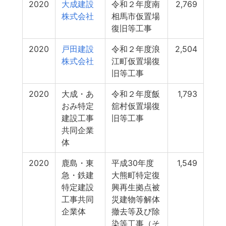
2020
大成建設
令和２年度南
2,769
株式会社
相馬市仮置場
復旧等工事
2020
戸田建設
令和２年度浪
2,504
株式会社
江町仮置場復
旧等工事
2020
大成・あ
令和２年度飯
1,793
おみ特定
舘村仮置場復
建設工事
旧等工事
共同企業
体
2020
鹿島・東
平成30年度
1,549
急・鉄建
大熊町特定復
特定建設
興再生拠点被
工事共同
災建物等解体
企業体
撤去等及び除
染等工事（そ