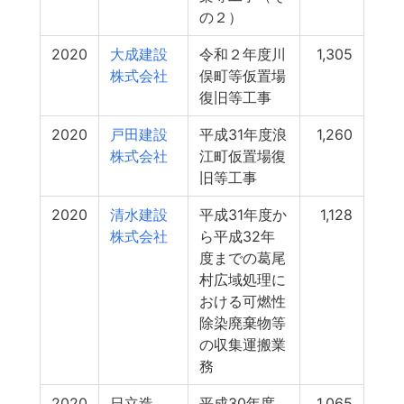
の２）
2020
大成建設
令和２年度川
1,305
株式会社
俣町等仮置場
復旧等工事
2020
戸田建設
平成31年度浪
1,260
株式会社
江町仮置場復
旧等工事
2020
清水建設
平成31年度か
1,128
株式会社
ら平成32年
度までの葛尾
村広域処理に
おける可燃性
除染廃棄物等
の収集運搬業
務
2020
日立造
平成30年度
1,065