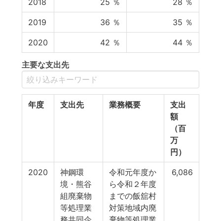
2018
25
％
28
％
2019
36
％
35
％
2020
42
％
44
％
主要な支出先
年度
支出先
業務概要
支出
額
（百
万
円）
2020
神鋼環
令和元年度か
6,086
境・熊谷
ら令和２年度
組廃棄物
までの飯舘村
等処理業
対策地域内廃
務共同企
棄物等処理業