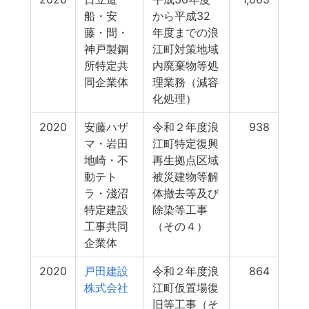
船・安
から平成32
藤・間・
年度までの浪
神戸製鋼
江町対策地域
所特定共
内廃棄物等処
同企業体
理業務（減容
化処理）
2020
安藤ハザ
令和２年度浪
938
マ・岩田
江町特定復興
地崎・不
再生拠点区域
動テト
被災建物等解
ラ・淺沼
体撤去等及び
特定建設
除染等工事
工事共同
（その４）
企業体
2020
戸田建設
令和２年度浪
864
株式会社
江町仮置場復
旧等工事（そ