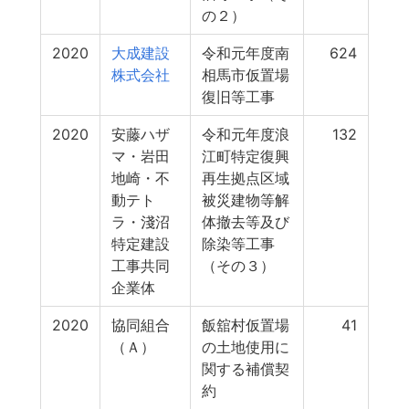
の２）
2020
大成建設
令和元年度南
624
株式会社
相馬市仮置場
復旧等工事
2020
安藤ハザ
令和元年度浪
132
マ・岩田
江町特定復興
地崎・不
再生拠点区域
動テト
被災建物等解
ラ・淺沼
体撤去等及び
特定建設
除染等工事
工事共同
（その３）
企業体
2020
協同組合
飯舘村仮置場
41
（Ａ）
の土地使用に
関する補償契
約