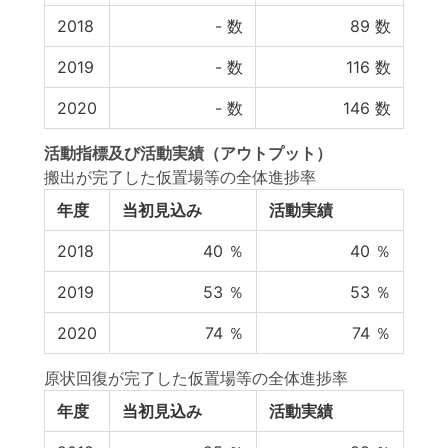
2018
-
数
89
数
2019
-
数
116
数
2020
-
数
146
数
活動指標
及び
活動実績
（アウトプット）
搬出が完了した仮置場等の全体進捗率
年度
当初見込み
活動実績
2018
40
％
40
％
2019
53
％
53
％
2020
74
％
74
％
原状回復が完了した仮置場等の全体進捗率
年度
当初見込み
活動実績