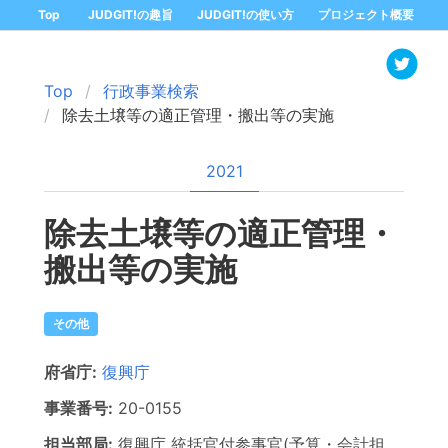
Top
JUDGIT!の趣旨
JUDGIT!の使い方
プロジェクト概要
Top
行政事業検索
除去土壌等の適正管理・搬出等の実施
2021
除去土壌等の適正管理・
搬出等の実施
その他
府省庁:
復興庁
事業番号:
20-
0155
担当部局:
復興庁
統括官付参事官(予算・会計担