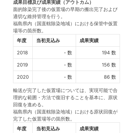
成果目標
及び
成果実績
（アウトカム）
面的除染完了後の仮置場の早期の搬出完了および
適切な維持管理を行う。
福島県内（国直轄除染地域）における保管中仮置
場等の箇所数。
年度
当初見込み
成果実績
2018
-
数
194
数
2019
-
数
156
数
2020
-
数
86
数
輸送が完了した仮置場については、実現可能で合
理的な範囲・方法で復旧することを基本に、原状
回復を進める。
福島県内（国直轄除染地域）における原状回復が
完了した仮置場等の箇所数。
年度
当初見込み
成果実績