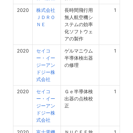
2020
株式会社
長時間飛行用
1
ＪＤＲＯ
無人航空機シ
ＮＥ
ステムの効率
化ソフトウェ
アの製作
2020
セイコ
ゲルマニウム
1
ー・イー
半導体検出器
ジーアン
の修理
ドジー株
式会社
2020
セイコ
Ｇｅ半導体検
1
ー・イー
出器の点検校
ジーアン
正
ドジー株
式会社
2020
富士電機
ＮＵＣＥＦ放
1