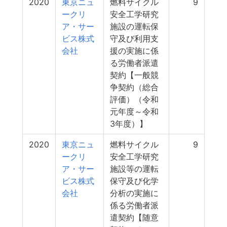
2020
東京ニュ
燃料サイクル
9
ークリ
安全工学研究
ア・サー
施設の運転保
ビス株式
守及び利用支
会社
援の実施に係
る労働者派遣
契約【一般競
争契約（総合
評価）（令和
元年度～令和
3年度）】
2020
東京ニュ
燃料サイクル
9
ークリ
安全工学研究
ア・サー
施設等の運転
ビス株式
保守及び化学
会社
分析の実施に
係る労働者派
遣契約【随意