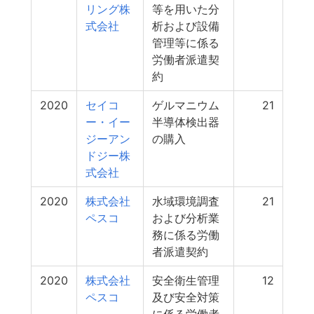
リング株
等を用いた分
式会社
析および設備
管理等に係る
労働者派遣契
約
2020
セイコ
ゲルマニウム
21
ー・イー
半導体検出器
ジーアン
の購入
ドジー株
式会社
2020
株式会社
水域環境調査
21
ペスコ
および分析業
務に係る労働
者派遣契約
2020
株式会社
安全衛生管理
12
ペスコ
及び安全対策