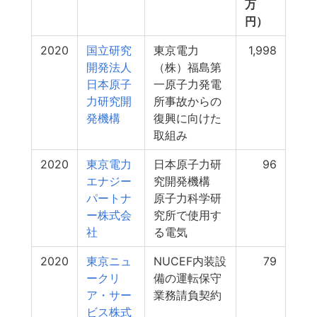
万
円）
2020
国立研究
東京電力
1,998
開発法人
（株）福島第
日本原子
一原子力発電
力研究開
所事故からの
発機構
復興に向けた
取組み
2020
東京電力
日本原子力研
96
エナジー
究開発機構
パートナ
原子力科学研
ー株式会
究所で使用す
社
る電気
2020
東京ニュ
NUCEF内装設
79
ークリ
備の運転保守
ア・サー
業務請負契約
ビス株式