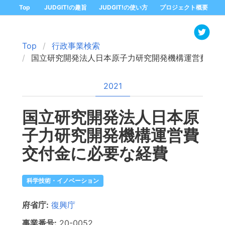
Top
JUDGIT!の趣旨
JUDGIT!の使い方
プロジェクト概要
Top
行政事業検索
国立研究開発法人日本原子力研究開発機構運営費交付
2021
国立研究開発法人日本原
子力研究開発機構運営費
交付金に必要な経費
科学技術・イノベーション
府省庁:
復興庁
事業番号:
20-
0052