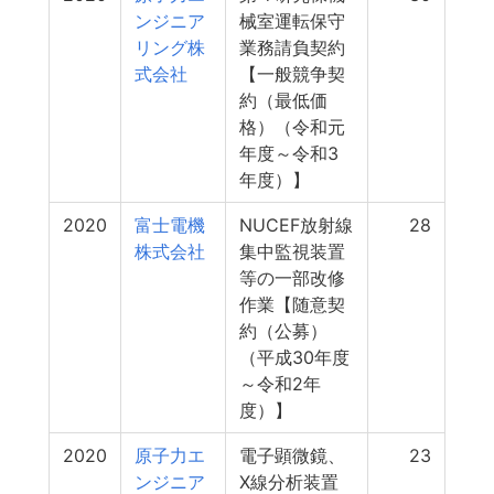
ンジニア
械室運転保守
リング株
業務請負契約
式会社
【一般競争契
約（最低価
格）（令和元
年度～令和3
年度）】
2020
富士電機
NUCEF放射線
28
株式会社
集中監視装置
等の一部改修
作業【随意契
約（公募）
（平成30年度
～令和2年
度）】
2020
原子力エ
電子顕微鏡、
23
ンジニア
X線分析装置