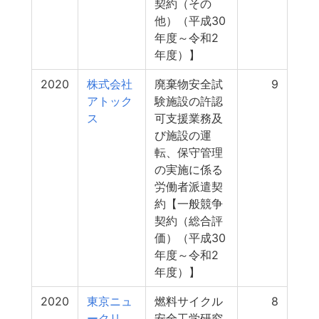
契約（その
他）（平成30
年度～令和2
年度）】
2020
株式会社
廃棄物安全試
9
アトック
験施設の許認
ス
可支援業務及
び施設の運
転、保守管理
の実施に係る
労働者派遣契
約【一般競争
契約（総合評
価）（平成30
年度～令和2
年度）】
2020
東京ニュ
燃料サイクル
8
ークリ
安全工学研究