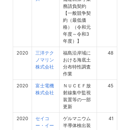
務請負契約
【一般競争契
約（最低価
格）（令和元
年度～令和3
年度）】
2020
三洋テク
福島沿岸域に
48
ノマリン
おける海底土
株式会社
分布特性調査
作業
2020
富士電機
ＮＵＣＥＦ放
45
株式会社
射線集中監視
装置等の一部
更新
2020
セイコ
ゲルマニウム
41
ー・イー
半導体検出装