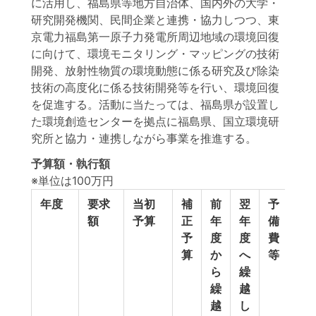
に活用し、福島県等地方自治体、国内外の大学・
研究開発機関、民間企業と連携・協力しつつ、東
京電力福島第一原子力発電所周辺地域の環境回復
に向けて、環境モニタリング・マッピングの技術
開発、放射性物質の環境動態に係る研究及び除染
技術の高度化に係る技術開発等を行い、環境回復
を促進する。活動に当たっては、福島県が設置し
た環境創造センターを拠点に福島県、国立環境研
究所と協力・連携しながら事業を推進する。
予算額・執行額
※単位は100万円
年度
要求
当初
補
前
翌
予
予
額
予算
正
年
年
備
計
予
度
度
費
算
か
へ
等
ら
繰
繰
越
越
し