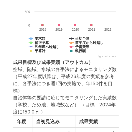
500
0
2018
2019
2020
2021
2022
要求額
当初予算
補正予算
前年度から繰越し
翌年度へ繰越し
予備費等
予算計
執行額
Highcharts.com
成果目標
及び
成果実績
（アウトカム）
空域、陸域、水域の各手法によるモニタリング数
（平成27年度以降は、平成26年度の実績を参考
に、各手法につき週1回の実施で、年150件を目
標）
自治体等の要請に応じてモニタリングした実績数
（学校、ため池、地域数など）
（目標：2024年
度に150.0 件）
年度
当初見込み
成果実績