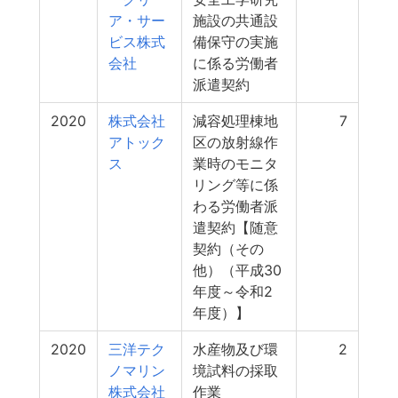
ア・サー
施設の共通設
ビス株式
備保守の実施
会社
に係る労働者
派遣契約
2020
株式会社
減容処理棟地
7
アトック
区の放射線作
ス
業時のモニタ
リング等に係
わる労働者派
遣契約【随意
契約（その
他）（平成30
年度～令和2
年度）】
2020
三洋テク
水産物及び環
2
ノマリン
境試料の採取
株式会社
作業