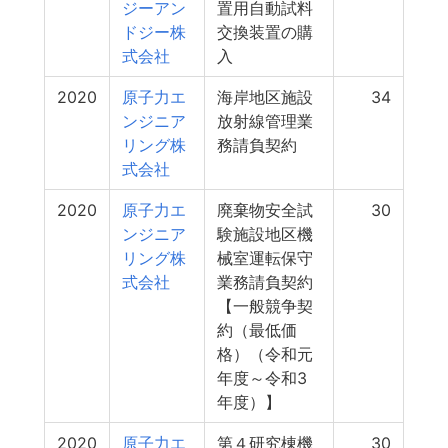
ジーアン
置用自動試料
ドジー株
交換装置の購
式会社
入
2020
原子力エ
海岸地区施設
34
ンジニア
放射線管理業
リング株
務請負契約
式会社
2020
原子力エ
廃棄物安全試
30
ンジニア
験施設地区機
リング株
械室運転保守
式会社
業務請負契約
【一般競争契
約（最低価
格）（令和元
年度～令和3
年度）】
2020
原子力エ
第４研究棟機
30