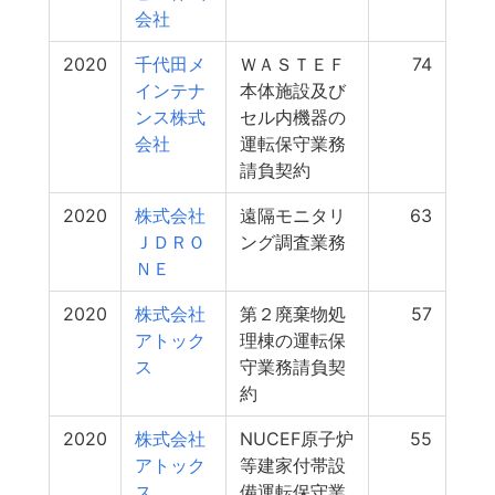
会社
2020
千代田メ
ＷＡＳＴＥＦ
74
インテナ
本体施設及び
ンス株式
セル内機器の
会社
運転保守業務
請負契約
2020
株式会社
遠隔モニタリ
63
ＪＤＲＯ
ング調査業務
ＮＥ
2020
株式会社
第２廃棄物処
57
アトック
理棟の運転保
ス
守業務請負契
約
2020
株式会社
NUCEF原子炉
55
アトック
等建家付帯設
ス
備運転保守業