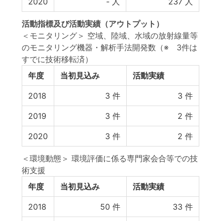
2020
-
人
237
人
活動指標
及び
活動実績
（アウトプット）
＜モニタリング＞ 空域、陸域、水域の放射線量等
のモニタリング機器・解析手法開発数（※ 3件は
すでに技術移転済）
年度
当初見込み
活動実績
2018
3
件
3
件
2019
3
件
2
件
2020
3
件
2
件
＜環境動態＞ 環境評価に係る専門家会合等での技
術支援
年度
当初見込み
活動実績
2018
50
件
33
件