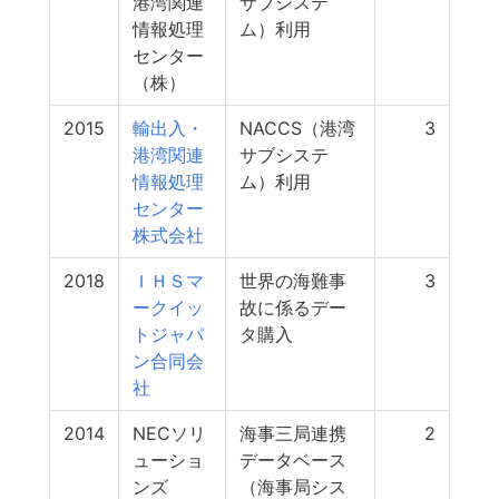
港湾関連
サブシステ
情報処理
ム）利用
センター
（株）
2015
輸出入・
NACCS（港湾
3
港湾関連
サブシステ
情報処理
ム）利用
センター
株式会社
2018
ＩＨＳマ
世界の海難事
3
ークイッ
故に係るデー
トジャパ
タ購入
ン合同会
社
2014
NECソリ
海事三局連携
2
ューショ
データベース
ンズ
（海事局シス