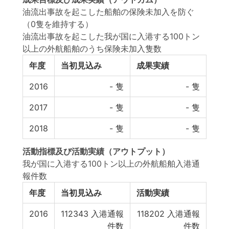
油流出事故を起こした船舶の保険未加入を防ぐ
（0隻を維持する）
油流出事故を起こした我が国に入港する100トン
以上の外航船舶のうち保険未加入隻数
年度
当初見込み
成果実績
2016
-
隻
-
隻
2017
-
隻
-
隻
2018
-
隻
-
隻
活動指標
及び
活動実績
（アウトプット）
我が国に入港する100トン以上の外航船舶入港通
報件数
年度
当初見込み
活動実績
2016
112343
入港通報
118202
入港通報
件数
件数