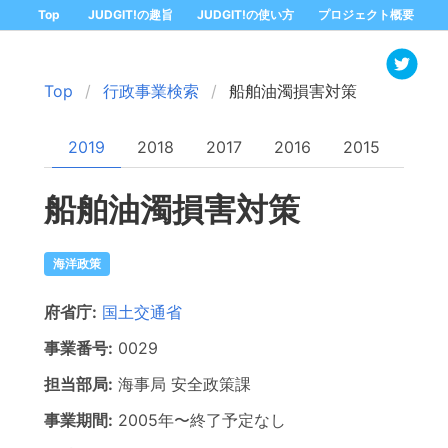
Top
JUDGIT!の趣旨
JUDGIT!の使い方
プロジェクト概要
Top
行政事業検索
船舶油濁損害対策
2019
2018
2017
2016
2015
船舶油濁損害対策
海洋政策
府省庁:
国土交通省
事業番号:
0029
担当部局:
海事局
安全政策課
事業期間:
2005年
〜
終了予定なし