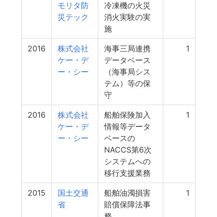
モリタ防
冷凍機の火災
災テック
消火実験の実
施
2016
株式会社
海事三局連携
1
ケー・デ
データベース
ー・シー
（海事局シス
テム）等の保
守
2016
株式会社
船舶保険加入
1
ケー・デ
情報等データ
ー・シー
ベースの
NACCS第6次
システムへの
移行支援業務
2015
国土交通
船舶油濁損害
1
省
賠償保障法事
務