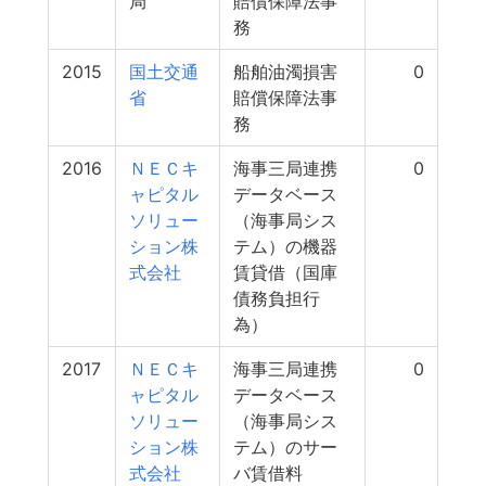
局
賠償保障法事
務
2015
国土交通
船舶油濁損害
0
省
賠償保障法事
務
2016
ＮＥＣキ
海事三局連携
0
ャピタル
データベース
ソリュー
（海事局シス
ション株
テム）の機器
式会社
賃貸借（国庫
債務負担行
為）
2017
ＮＥＣキ
海事三局連携
0
ャピタル
データベース
ソリュー
（海事局シス
ション株
テム）のサー
式会社
バ賃借料