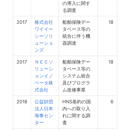
の導入に関す
る調査
2017
株式会社
船舶保険デー
18
ワイイー
タベース等の
シーソリ
統合に伴う機
ューショ
器調達
ンズ
2017
ＮＥＣソ
船舶保険デー
18
リューシ
タベース等の
ョンイノ
システム統合
ベータ株
及びプログラ
式会社
ム改修事業
2018
公益財団
HNS条約の国
6
法人日本
内への取り入
海事セン
れに関する調
ター
査