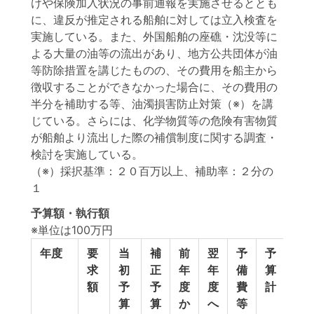
けや保険加入状況の事前通報を実施させるととも
に、違反が推定される船舶に対しては立入検査を
実施している。また、外国船舶の座礁・沈没等に
よる大量の油等の流出があり、地方公共団体が油
等防除措置を講じたものの、その費用を船主から
徴収することができなかった場合に、その費用の
半分を補助する等、油濁損害防止対策（※）を講
じている。さらには、化学物質等の危険有害物質
が船舶より流出した際の補償制度に関する調査・
検討を実施している。
（※）採択基準：２０百万以上、補助率：２分の
１
予算額・執行額
※単位は100万円
年度
要
当
補
前
翌
予
予
執
求
初
正
年
年
備
算
行
額
予
予
度
度
費
計
額
算
算
か
へ
等