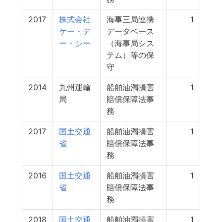
2017
株式会社
海事三局連携
1
ケー・デ
データベース
ー・シー
（海事局シス
テム）等の保
守
2014
九州運輸
船舶油濁損害
1
局
賠償保障法事
務
2017
国土交通
船舶油濁損害
1
省
賠償保障法事
務
2016
国土交通
船舶油濁損害
1
省
賠償保障法事
務
2018
国土交通
船舶油濁損害
1