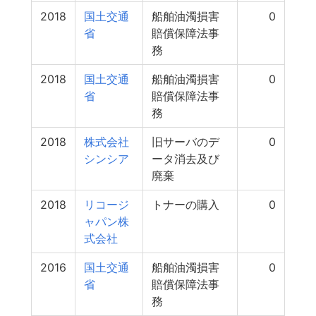
2018
国土交通
船舶油濁損害
0
省
賠償保障法事
務
2018
国土交通
船舶油濁損害
0
省
賠償保障法事
務
2018
株式会社
旧サーバのデ
0
シンシア
ータ消去及び
廃棄
2018
リコージ
トナーの購入
0
ャパン株
式会社
2016
国土交通
船舶油濁損害
0
省
賠償保障法事
務