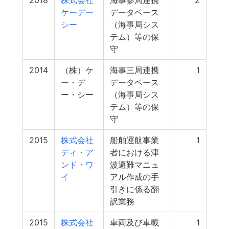
2018
株式会社
海事参局連携
2
ケーデー
データベース
シー
（海事局シス
テム）等の保
守
2014
（株）ケ
海事三局連携
1
ー・デ
データベース
ー・シー
（海事局シス
テム）等の保
守
2015
株式会社
船舶運航事業
1
ディ・ア
者における津
ンド・ワ
波避難マニュ
イ
アル作成の手
引きに係る翻
訳業務
2015
株式会社
車両及び車載
1