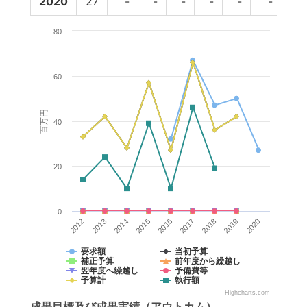
2020
27
-
-
-
-
-
-
-
80
60
百万円
40
20
0
2017
2018
2019
2020
2012
2013
2014
2015
2016
要求額
当初予算
補正予算
前年度から繰越し
翌年度へ繰越し
予備費等
予算計
執行額
Highcharts.com
成果目標
及び
成果実績
（アウトカム）