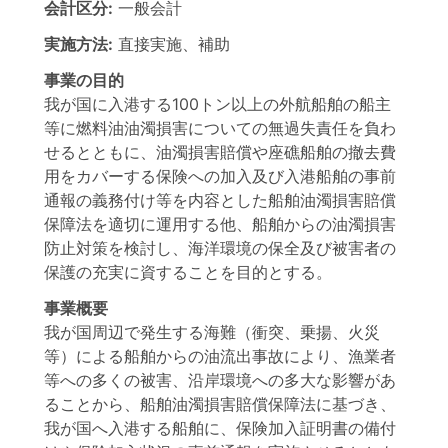
会計区分:
一般会計
実施方法:
直接実施、補助
事業の目的
我が国に入港する100トン以上の外航船舶の船主
等に燃料油油濁損害についての無過失責任を負わ
せるとともに、油濁損害賠償や座礁船舶の撤去費
用をカバーする保険への加入及び入港船舶の事前
通報の義務付け等を内容とした船舶油濁損害賠償
保障法を適切に運用する他、船舶からの油濁損害
防止対策を検討し、海洋環境の保全及び被害者の
保護の充実に資することを目的とする。
事業概要
我が国周辺で発生する海難（衝突、乗揚、火災
等）による船舶からの油流出事故により、漁業者
等への多くの被害、沿岸環境への多大な影響があ
ることから、船舶油濁損害賠償保障法に基づき、
我が国へ入港する船舶に、保険加入証明書の備付