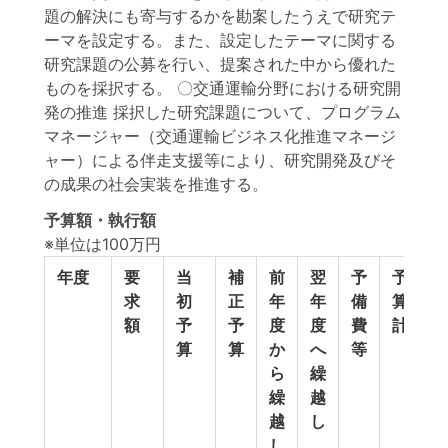
題の解決にも寄与するかを勘案したうえで研究テ
ーマを設定する。また、設定したテーマに関する
研究課題の公募を行い、提案された中から優れた
ものを採択する。 〇交通運輸分野における研究開
発の推進 採択した研究課題について、プログラム
マネージャー（交通運輸ビジネス化推進マネージ
ャー）による伴走支援等により、研究開発及びそ
の成果の社会実装を推進する。
予算額・執行額
※単位は100万円
年度
要
当
補
前
翌
予
予
求
初
正
年
年
備
算
額
予
予
度
度
費
計
算
算
か
へ
等
ら
繰
繰
越
越
し
し