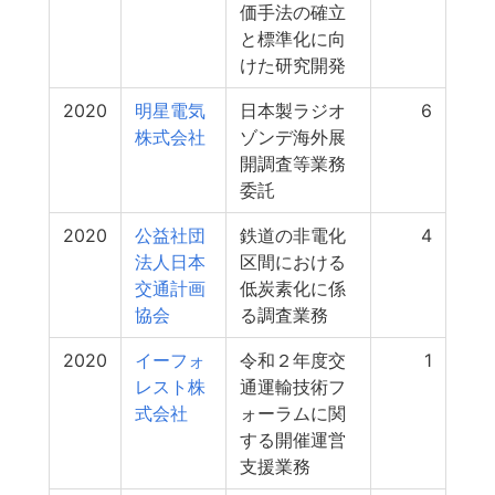
価手法の確立
と標準化に向
けた研究開発
2020
明星電気
日本製ラジオ
6
株式会社
ゾンデ海外展
開調査等業務
委託
2020
公益社団
鉄道の非電化
4
法人日本
区間における
交通計画
低炭素化に係
協会
る調査業務
2020
イーフォ
令和２年度交
1
レスト株
通運輸技術フ
式会社
ォーラムに関
する開催運営
支援業務