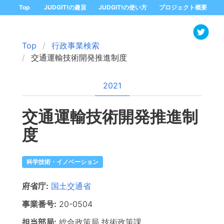
Top
JUDGIT!の趣旨
JUDGIT!の使い方
プロジェクト概要
Top
行政事業検索
交通運輸技術開発推進制度
2021
交通運輸技術開発推進制
度
科学技術・イノベーション
府省庁:
国土交通省
事業番号:
20-
0504
担当部局:
総合政策局
技術政策課