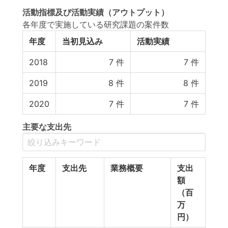
活動指標
及び
活動実績
（アウトプット）
各年度で実施している研究課題の案件数
年度
当初見込み
活動実績
2018
7
件
7
件
2019
8
件
8
件
2020
7
件
7
件
主要な支出先
年度
支出先
業務概要
支出
額
（百
万
円）