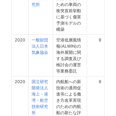
究所
ための車両の
衝突直前挙動
に基づく傷害
予測モデルの
構築
2020
一般財団
空港低層風情
9
法人日本
報(ALWIN)の
気象協会
海外展開に関
する調査及び
検討会の運営
等業務委託
2020
国立研究
内航船への新
9
開発法人
技術の適用促
海上・港
進等による働
湾・航空
き方改革実現
技術研究
のための内航
所
船の新たな評