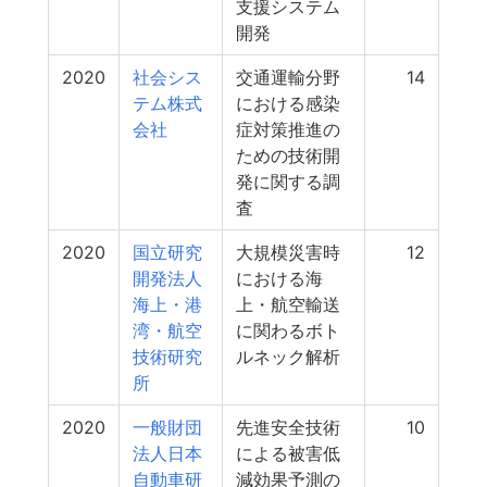
支援システム
開発
2020
社会シス
交通運輸分野
14
テム株式
における感染
会社
症対策推進の
ための技術開
発に関する調
査
2020
国立研究
大規模災害時
12
開発法人
における海
海上・港
上・航空輸送
湾・航空
に関わるボト
技術研究
ルネック解析
所
2020
一般財団
先進安全技術
10
法人日本
による被害低
自動車研
減効果予測の