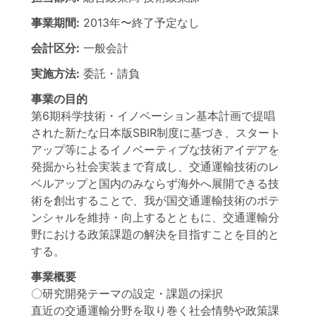
事業期間:
2013年
〜
終了予定なし
会計区分:
一般会計
実施方法:
委託・請負
事業の目的
第6期科学技術・イノベーション基本計画で提唱
された新たな日本版SBIR制度に基づき、スタート
アップ等によるイノベーティブな技術アイデアを
発掘から社会実装まで育成し、交通運輸技術のレ
ベルアップと国内のみならず海外へ展開できる技
術を創出することで、我が国交通運輸技術のポテ
ンシャルを維持・向上するとともに、交通運輸分
野における政策課題の解決を目指すことを目的と
する。
事業概要
〇研究開発テーマの設定・課題の採択
直近の交通運輸分野を取り巻く社会情勢や政策課