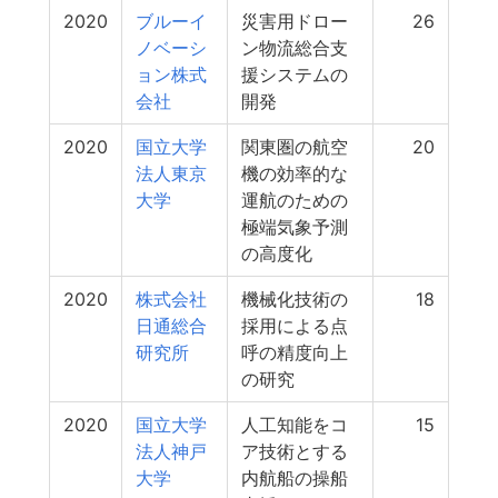
2020
ブルーイ
災害用ドロー
26
ノベーシ
ン物流総合支
ョン株式
援システムの
会社
開発
2020
国立大学
関東圏の航空
20
法人東京
機の効率的な
大学
運航のための
極端気象予測
の高度化
2020
株式会社
機械化技術の
18
日通総合
採用による点
研究所
呼の精度向上
の研究
2020
国立大学
人工知能をコ
15
法人神戸
ア技術とする
大学
内航船の操船