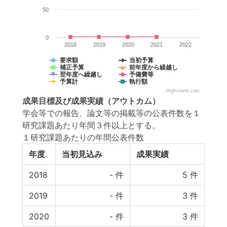
50
0
2018
2019
2020
2021
2022
要求額
当初予算
補正予算
前年度から繰越し
翌年度へ繰越し
予備費等
予算計
執行額
Highcharts.com
成果目標
及び
成果実績
（アウトカム）
学会等での報告、論文等の掲載等の公表件数を１
研究課題あたり年間３件以上とする。
１研究課題あたりの年間公表件数
年度
当初見込み
成果実績
2018
-
件
5
件
2019
-
件
3
件
2020
-
件
3
件