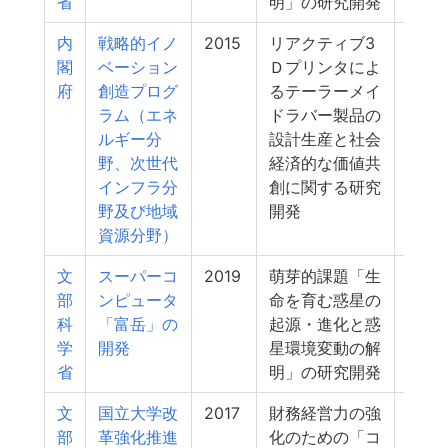
省
明」の研究開発
内
戦略的イノ
2015
リアクティブ3
8
閣
ベーション
Ｄプリンタによ
府
創造プログ
るテーラーメイ
ラム（エネ
ドラバー製品の
ルギー分
設計生産と社会
野、次世代
経済的な価値共
インフラ分
創に関する研究
野及び地域
開発
資源分野）
文
スーパーコ
2019
萌芽的課題「生
8
部
ンピュータ
命を育む惑星の
科
「富岳」の
起源・進化と惑
学
開発
星環境変動の解
省
明」の研究開発
文
国立大学改
2017
財務経営力の強
7
部
革強化推進
化のための「コ