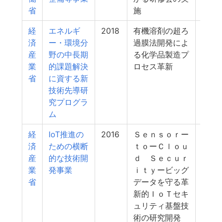
省
施
経
エネルギ
2018
有機溶剤の超ろ
5
済
ー・環境分
過膜法開発によ
産
野の中長期
る化学品製造プ
業
的課題解決
ロセス革新
省
に資する新
技術先導研
究プログラ
ム
経
IoT推進の
2016
Ｓｅｎｓｏｒー
5
済
ための横断
ｔｏーＣｌｏｕ
産
的な技術開
ｄ Ｓｅｃｕｒ
業
発事業
ｉｔｙービッグ
省
データを守る革
新的ＩｏＴセキ
ュリティ基盤技
術の研究開発