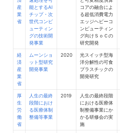
済
速処理を可
と可変精度演算
産
能とするAI
コアの融合によ
業
チップ・次
る超低消費電力
省
世代コンピ
エッジヘビーコ
ューティン
ンピューティン
グの技術開
グ向けＳｏＣの
発事業
研究開発
経
ムーンショ
2020
光スイッチ型海
3
済
ット型研究
洋分解性の可食
産
開発事業
プラスチックの
業
開発研究
省
厚
人生の最終
2019
人生の最終段階
3
生
段階におけ
における医療体
労
る医療体制
制整備事業にか
働
整備等事業
かる研修会の実
省
施