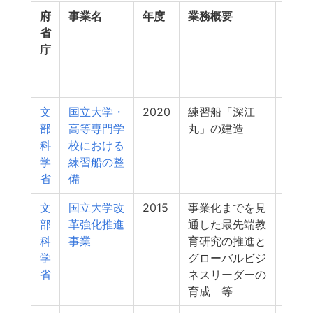
府
事業名
年度
業務概要
支出
省
額
庁
（百
万
円）
文
国立大学・
2020
練習船「深江
2,97
部
高等専門学
丸」の建造
科
校における
学
練習船の整
省
備
文
国立大学改
2015
事業化までを見
76
部
革強化推進
通した最先端教
科
事業
育研究の推進と
学
グローバルビジ
省
ネスリーダーの
育成 等