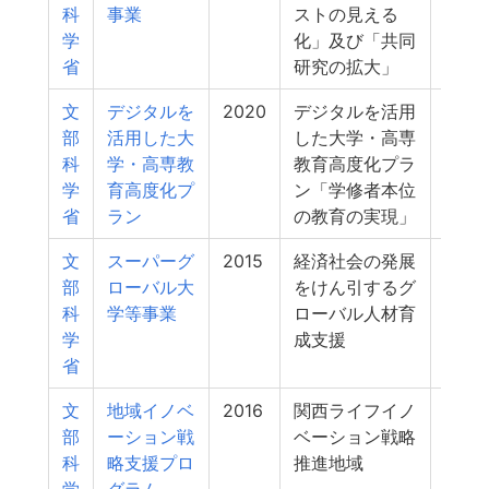
科
事業
ストの見える
学
化」及び「共同
省
研究の拡大」
文
デジタルを
2020
デジタルを活用
7
部
活用した大
した大学・高専
科
学・高専教
教育高度化プラ
学
育高度化プ
ン「学修者本位
省
ラン
の教育の実現」
文
スーパーグ
2015
経済社会の発展
7
部
ローバル大
をけん引するグ
科
学等事業
ローバル人材育
学
成支援
省
文
地域イノベ
2016
関西ライフイノ
6
部
ーション戦
ベーション戦略
科
略支援プロ
推進地域