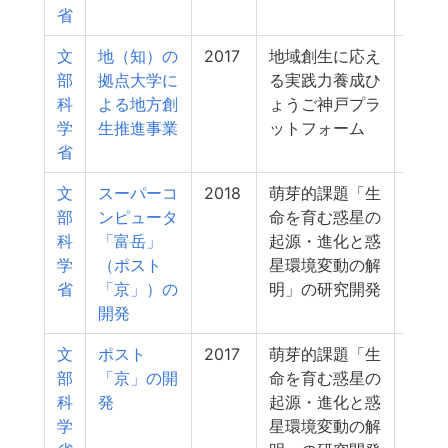
省
文
地（知）の
2017
地域創生に応え
11
部
拠点大学に
る実践力養成ひ
科
よる地方創
ょうご神戸プラ
学
生推進事業
ットフォーム
省
文
スーパーコ
2018
萌芽的課題「生
9
部
ンピュータ
命を育む惑星の
科
「富岳」
起源・進化と惑
学
（ポスト
星環境変動の解
省
「京」）の
明」の研究開発
開発
文
ポスト
2017
萌芽的課題「生
9
部
「京」の開
命を育む惑星の
科
発
起源・進化と惑
学
星環境変動の解