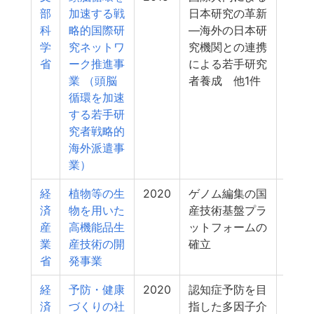
部
加速する戦
日本研究の革新
科
略的国際研
―海外の日本研
学
究ネットワ
究機関との連携
省
ーク推進事
による若手研究
業 （頭脳
者養成 他1件
循環を加速
する若手研
究者戦略的
海外派遣事
業）
経
植物等の生
2020
ゲノム編集の国
4
済
物を用いた
産技術基盤プラ
産
高機能品生
ットフォームの
業
産技術の開
確立
省
発事業
経
予防・健康
2020
認知症予防を目
4
済
づくりの社
指した多因子介