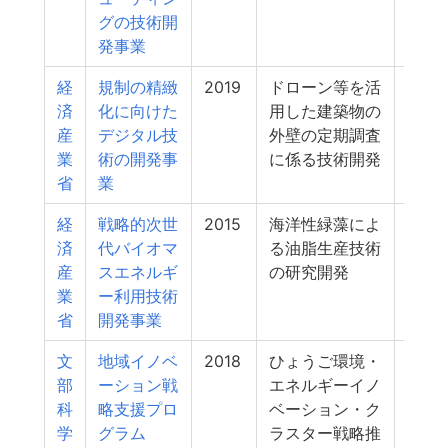
グの技術開
発事業
経
規制の精緻
2019
ドローン等を活
3
済
化に向けた
用した建築物の
産
デジタル技
外壁の定期調査
業
術の開発事
に係る技術開発
省
業
経
戦略的次世
2015
海洋性緑藻によ
3
済
代バイオマ
る油脂生産技術
産
スエネルギ
の研究開発
業
ー利用技術
省
開発事業
文
地域イノベ
2018
ひょうご環境・
3
部
ーション戦
エネルギーイノ
科
略支援プロ
ベーション・ク
学
グラム
ラスター戦略推