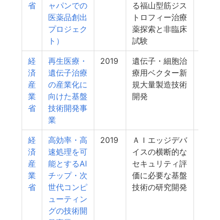
省
ャパンでの
る福山型筋ジス
医薬品創出
トロフィー治療
プロジェク
薬探索と非臨床
ト）
試験
経
再生医療・
2019
遺伝子・細胞治
6
済
遺伝子治療
療用ベクター新
産
の産業化に
規大量製造技術
業
向けた基盤
開発
省
技術開発事
業
経
高効率・高
2019
ＡＩエッジデバ
6
済
速処理を可
イスの横断的な
産
能とするAI
セキュリティ評
業
チップ・次
価に必要な基盤
省
世代コンピ
技術の研究開発
ューティン
グの技術開