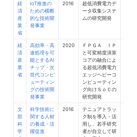
経
IoT推進の
2016
超低消費電力デ
3
済
ための横断
ータ収集システ
産
的な技術開
ムの研究開発
業
発事業
省
経
高効率・高
2020
ＦＰＧＡ ＩＰ
3
済
速処理を可
と可変精度演算
産
能とするAI
コアの融合によ
業
チップ・次
る超低消費電力
省
世代コンピ
エッジヘビーコ
ューティン
ンピューティン
グの技術開
グ向けＳｏＣの
発事業
研究開発
文
科学技術に
2016
テニュアトラッ
3
部
関する人材
ク制を導入・活
科
の養成・活
用し、若手研究
学
躍促進
者が自立して研