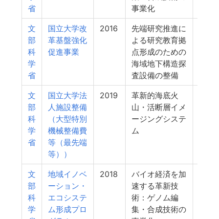
省
事業化
文
国立大学改
2016
先端研究推進に
16
部
革基盤強化
よる研究教育拠
科
促進事業
点形成のための
学
海域地下構造探
省
査設備の整備
文
国立大学法
2019
革新的海底火
15
部
人施設整備
山・活断層イメ
科
（大型特別
ージングシステ
学
機械整備費
ム
省
等（最先端
等））
文
地域イノベ
2018
バイオ経済を加
15
部
ーション・
速する革新技
科
エコシステ
術：ゲノム編
学
ム形成プロ
集・合成技術の