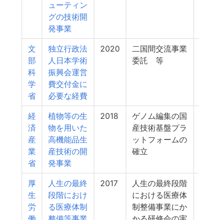
ューティン
グの技術開
発事業
文
独立行政法
2020
二国間交流事業
5
部
人日本学術
委託 等
科
振興会運営
学
費交付金に
省
必要な経費
経
植物等の生
2018
ゲノム編集の国
5
済
物を用いた
産技術基盤プラ
産
高機能品生
ットフォームの
業
産技術の開
確立
省
発事業
厚
人生の最終
2017
人生の最終段階
5
生
段階におけ
における医療体
労
る医療体制
制整備事業にか
働
整備等事業
かる研修会の実