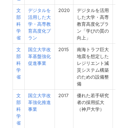
文
デジタルを
2020
デジタルを活用
22
部
活用した大
した大学・高専
科
学・高専教
教育高度化プラ
学
育高度化プ
ン「学びの質の
省
ラン
向上」
文
国立大学改
2015
南海トラフ巨大
19
部
革基盤強化
地震を想定した
科
促進事業
レジリエント減
学
災システム構築
省
のための設備整
備
文
国立大学改
2017
優れた若手研究
18
部
革強化推進
者の採用拡大
科
事業
（神戸大学）
学
省