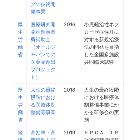
グの技術開
発事業
厚
医療研究開
2016
小児難治性ネフ
4
生
発推進事業
ローゼ症候群に
労
費補助金
対する新規治療
働
（オールジ
法の開発を目指
省
ャパンでの
した全国多施設
医薬品創出
共同臨床試験
プロジェク
ト）
厚
人生の最終
2018
人生の最終段階
3
生
段階におけ
における医療体
労
る医療体制
制整備事業にか
働
整備等事業
かる研修会の実
省
施
経
高効率・高
2019
ＦＰＧＡ ＩＰ
3