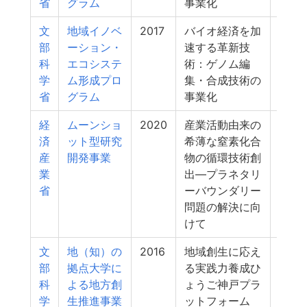
省
グラム
事業化
文
地域イノベ
2017
バイオ経済を加
14
部
ーション・
速する革新技
科
エコシステ
術：ゲノム編
学
ム形成プロ
集・合成技術の
省
グラム
事業化
経
ムーンショ
2020
産業活動由来の
12
済
ット型研究
希薄な窒素化合
産
開発事業
物の循環技術創
業
出―プラネタリ
省
ーバウンダリー
問題の解決に向
けて
文
地（知）の
2016
地域創生に応え
12
部
拠点大学に
る実践力養成ひ
科
よる地方創
ょうご神戸プラ
学
生推進事業
ットフォーム