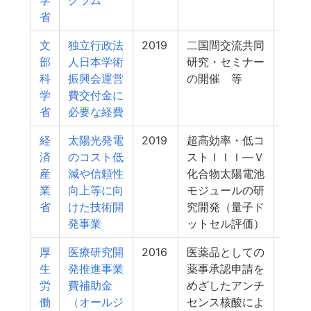
学
グラム
省
文
独立行政法
2019
二国間交流共同
6
部
人日本学術
研究・セミナー
科
振興会運営
の開催 等
学
費交付金に
省
必要な経費
経
太陽光発電
2019
超高効率・低コ
6
済
のコスト低
ストＩＩＩ―Ｖ
産
減や信頼性
化合物太陽電池
業
向上等に向
モジュールの研
省
けた技術開
究開発（量子ド
発事業
ットセル評価）
厚
医療研究開
2016
医薬品としての
6
生
発推進事業
薬事承認申請を
労
費補助金
めざしたアンチ
働
（オールジ
センス核酸によ