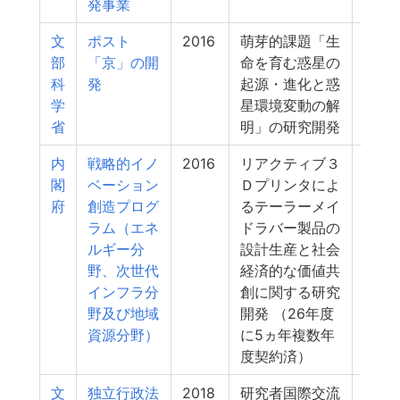
発事業
文
ポスト
2016
萌芽的課題「生
6
部
「京」の開
命を育む惑星の
科
発
起源・進化と惑
学
星環境変動の解
省
明」の研究開発
内
戦略的イノ
2016
リアクティブ３
5
閣
ベーション
Ｄプリンタによ
府
創造プログ
るテーラーメイ
ラム（エネ
ドラバー製品の
ルギー分
設計生産と社会
野、次世代
経済的な価値共
インフラ分
創に関する研究
野及び地域
開発 （26年度
資源分野）
に5ヵ年複数年
度契約済）
文
独立行政法
2018
研究者国際交流
5