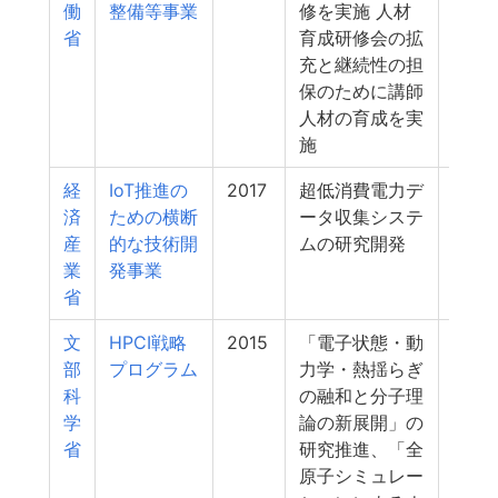
働
整備等事業
修を実施 人材
省
育成研修会の拡
充と継続性の担
保のために講師
人材の育成を実
施
経
IoT推進の
2017
超低消費電力デ
3
済
ための横断
ータ収集システ
産
的な技術開
ムの研究開発
業
発事業
省
文
HPCI戦略
2015
「電子状態・動
3
部
プログラム
力学・熱揺らぎ
科
の融和と分子理
学
論の新展開」の
省
研究推進、「全
原子シミュレー