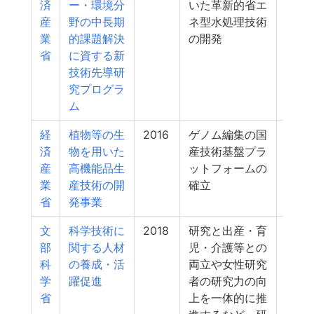
済
ー・環境分
いた革新的省エ
産
野の中長期
ネ型水処理技術
業
的課題解決
の開発
省
に資する新
技術先導研
究プログラ
ム
経
植物等の生
2016
ゲノム編集の国
4
済
物を用いた
産技術基盤プラ
産
高機能品生
ットフォームの
業
産技術の開
確立
省
発事業
文
科学技術に
2018
研究と出産・育
4
部
関する人材
児・介護等との
科
の養成・活
両立や女性研究
学
躍促進
者の研究力の向
省
上を一体的に推