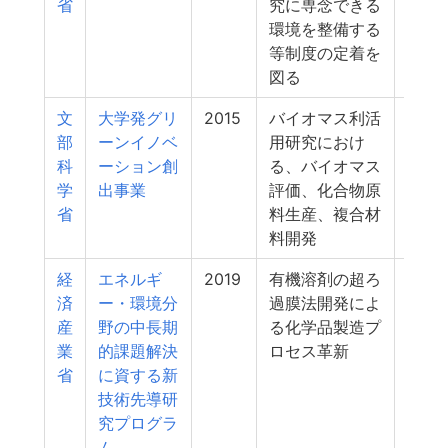
省
究に専念できる
環境を整備する
等制度の定着を
図る
文
大学発グリ
2015
バイオマス利活
3
部
ーンイノベ
用研究におけ
科
ーション創
る、バイオマス
学
出事業
評価、化合物原
省
料生産、複合材
料開発
経
エネルギ
2019
有機溶剤の超ろ
3
済
ー・環境分
過膜法開発によ
産
野の中長期
る化学品製造プ
業
的課題解決
ロセス革新
省
に資する新
技術先導研
究プログラ
ム