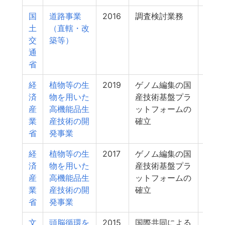
国
道路事業
2016
調査検討業務
5
土
（直轄・改
交
築等）
通
省
経
植物等の生
2019
ゲノム編集の国
5
済
物を用いた
産技術基盤プラ
産
高機能品生
ットフォームの
業
産技術の開
確立
省
発事業
経
植物等の生
2017
ゲノム編集の国
5
済
物を用いた
産技術基盤プラ
産
高機能品生
ットフォームの
業
産技術の開
確立
省
発事業
文
頭脳循環を
2015
国際共同による
5