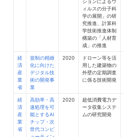
ションによるウ
ィルスの分子科
学の展開」の研
究推進、計算科
学技術推進体制
構築の「人材育
成」の推進
経
規制の精緻
2020
ドローン等を活
3
済
化に向けた
用した建築物の
産
デジタル技
外壁の定期調査
業
術の開発事
に係る技術開発
省
業
経
高効率・高
2020
超低消費電力デ
3
済
速処理を可
ータ収集システ
産
能とするAI
ムの研究開発
業
チップ・次
省
世代コンピ
ューティン