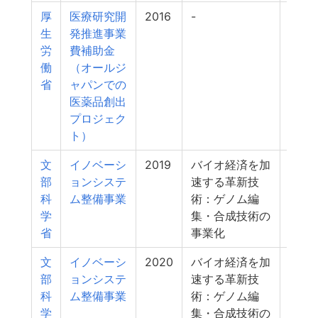
厚
医療研究開
2016
-
18
生
発推進事業
労
費補助金
働
（オールジ
省
ャパンでの
医薬品創出
プロジェク
ト）
文
イノベーシ
2019
バイオ経済を加
17
部
ョンシステ
速する革新技
科
ム整備事業
術：ゲノム編
学
集・合成技術の
省
事業化
文
イノベーシ
2020
バイオ経済を加
17
部
ョンシステ
速する革新技
科
ム整備事業
術：ゲノム編
学
集・合成技術の