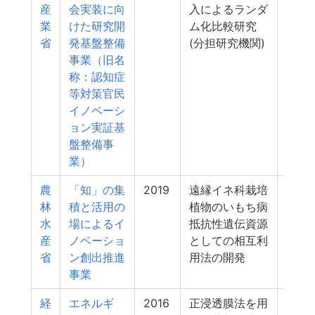
産
会実装に向
入によるランダ
業
けた研究開
ム化比較研究
省
発基盤整備
(分担研究機関)
事業（旧名
称：認知症
等対策官民
イノベーシ
ョン実証基
盤整備事
業）
農
「知」の集
2019
遠縁イネ科栽培
4
林
積と活用の
植物のいもち病
水
場によるイ
抵抗性遺伝資源
産
ノベーショ
としての相互利
省
ン創出推進
用法の開発
事業
経
エネルギ
2016
正浸透膜法を用
4