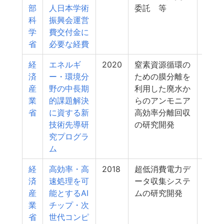
部
人日本学術
委託 等
科
振興会運営
学
費交付金に
省
必要な経費
経
エネルギ
2020
窒素資源循環の
5
済
ー・環境分
ための膜分離を
産
野の中長期
利用した廃水か
業
的課題解決
らのアンモニア
省
に資する新
高効率分離回収
技術先導研
の研究開発
究プログラ
ム
経
高効率・高
2018
超低消費電力デ
5
済
速処理を可
ータ収集システ
産
能とするAI
ムの研究開発
業
チップ・次
省
世代コンピ