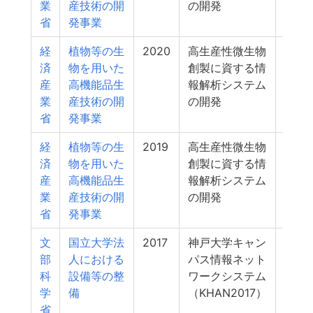
業
産技術の開
の開発
省
発事業
経
植物等の生
2020
高生産性微生物
30
済
物を用いた
創製に資する情
産
高機能品生
報解析システム
業
産技術の開
の開発
省
発事業
経
植物等の生
2019
高生産性微生物
26
済
物を用いた
創製に資する情
産
高機能品生
報解析システム
業
産技術の開
の開発
省
発事業
文
国立大学法
2017
神戸大学キャン
26
部
人における
パス情報ネット
科
設備等の整
ワークシステム
学
備
（KHAN2017）
省