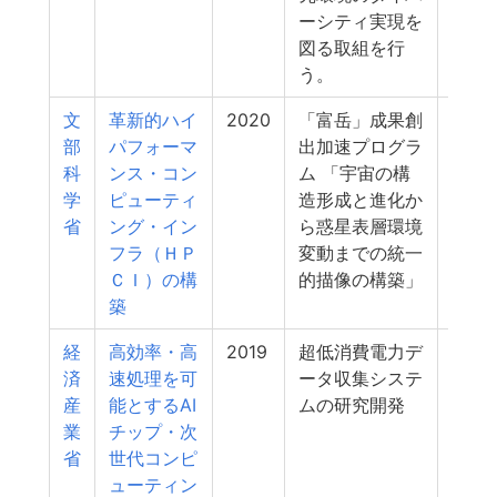
ーシティ実現を
図る取組を行
う。
文
革新的ハイ
2020
「富岳」成果創
4
部
パフォーマ
出加速プログラ
科
ンス・コン
ム 「宇宙の構
学
ピューティ
造形成と進化か
省
ング・イン
ら惑星表層環境
フラ（ＨＰ
変動までの統一
ＣＩ）の構
的描像の構築」
築
経
高効率・高
2019
超低消費電力デ
4
済
速処理を可
ータ収集システ
産
能とするAI
ムの研究開発
業
チップ・次
省
世代コンピ
ューティン