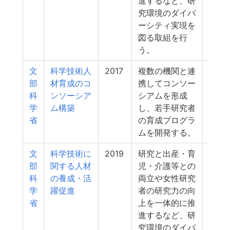
進するなど、研
究環境のダイバ
ーシティ実現を
図る取組を行
う。
文
科学技術人
2017
複数の機関と連
4
部
材育成のコ
携してコンソー
科
ンソーシア
シアムを形成
学
ム構築
し、若手研究者
省
の育成プログラ
ムを開発する。
文
科学技術に
2019
研究と出産・育
4
部
関する人材
児・介護等との
科
の養成・活
両立や女性研究
学
躍促進
者の研究力の向
省
上を一体的に推
進するなど、研
究環境のダイバ