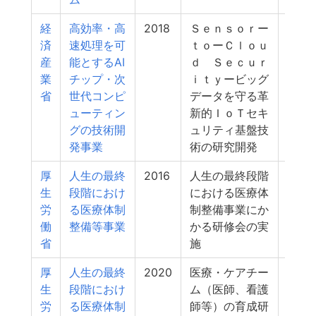
経
高効率・高
2018
Ｓｅｎｓｏｒー
3
済
速処理を可
ｔｏーＣｌｏｕ
産
能とするAI
ｄ Ｓｅｃｕｒ
業
チップ・次
ｉｔｙービッグ
省
世代コンピ
データを守る革
ューティン
新的ＩｏＴセキ
グの技術開
ュリティ基盤技
発事業
術の研究開発
厚
人生の最終
2016
人生の最終段階
3
生
段階におけ
における医療体
労
る医療体制
制整備事業にか
働
整備等事業
かる研修会の実
省
施
厚
人生の最終
2020
医療・ケアチー
3
生
段階におけ
ム（医師、看護
労
る医療体制
師等）の育成研