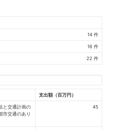
14
件
16
件
22
件
支出額（百万円）
法と交通計画の
45
都市交通のあり