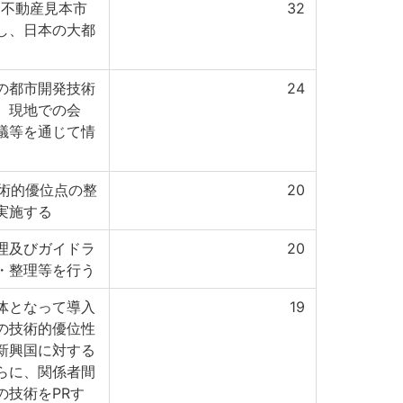
うな不動産見本市
32
し、日本の大都
の都市開発技術
24
、現地での会
議等を通じて情
術的優位点の整
20
実施する
理及びガイドラ
20
・整理等を行う
体となって導入
19
の技術的優位性
新興国に対する
らに、関係者間
の技術をPRす