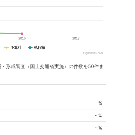
2016
2017
予算計
執行額
Highcharts.com
・形成調査（国土交通省実施）の件数を50件ま
-
%
-
%
-
%