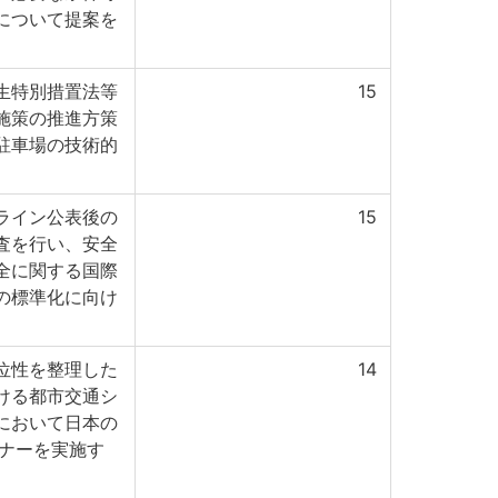
について提案を
生特別措置法等
15
施策の推進方策
駐車場の技術的
ライン公表後の
15
査を行い、安全
全に関する国際
の標準化に向け
位性を整理した
14
ける都市交通シ
において日本の
ミナーを実施す