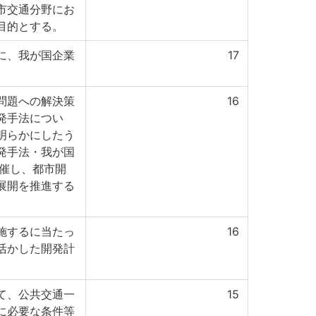
市交通分野にお
目的とする。
に、我が国企業
17
問題への解決策
16
発手法につい
明らかにしたう
発手法・我が国
開催し、都市開
展開を推進する
施するに当たっ
16
活かした開発計
て、公共交通一
15
に必要な条件等