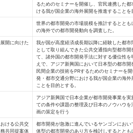
るためのセミナーを開催し、官民連携した都
ける我が国企業の海外展開を推進することを
世界の都市開発の市場規模を推計するととも
の海外での都市開発動向を調査した。
外展開に向けた
我が国が高度経済成長期以降に経験した都市
として取り組んできた公共交通指向型都市開
て、諸外国の都市開発手法に対する優位性を
えで、アジア新興国において日本型の都市開
民間企業の技術をPRするためのセミナーを
発・都市交通分野における我が国企業の海外
ことを目的とする。
アジア新興国で日本企業が都市開発事業を実
ての条件や課題の整理及び日本のノウハウを
画の策定を行う
における公共交
都市開発が急激に進んでいるヤンゴンにおい
業務共同提案体
体型の都市開発のあり方を検討しするととも