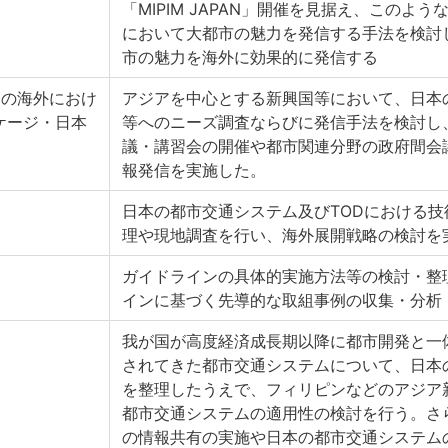
「MIPIM JAPAN」開催を見据え、このよ
において大都市の魅力を発信する手法を検討
市の魅力を海外に効果的に発信する
発の海外におけ
アジアを中心とする新興国等において、日本
ケージ・日本
等へのニーズ調査ならびに発信手法を検討し
議・講習会の開催や都市関連分野の政府間会
報発信を実施した。
日本の都市交通システム及びTODにおける技
理や現地調査を行い、海外展開戦略の検討を
会
ガイドラインの具体的実施方法等の検討・整
インに基づく先導的な取組事例の収集・分析
我が国が高度経済成長期以降に都市開発と一
されてきた都市交通システムについて、日本
を整理したうえで、フィリピンなどのアジア
都市交通システムの適用性の検討を行う。さ
の情報共有の実施や日本の都市交通システム