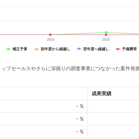
2014
2015
補正予算
前年度から繰越し
翌年度へ繰越し
予備費等
トップセールスやさらに深掘りの調査事業につながった案件発掘
成果実績
-
%
-
%
-
%