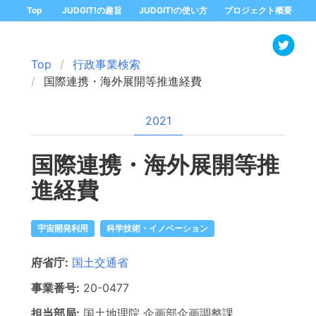
Top
JUDGIT!の趣旨
JUDGIT!の使い方
プロジェクト概要
Top
行政事業検索
国際連携・海外展開等推進経費
2021
国際連携・海外展開等推
進経費
宇宙開発利用
科学技術・イノベーション
府省庁:
国土交通省
事業番号:
20-
0477
担当部局:
国土地理院
企画部企画調整課