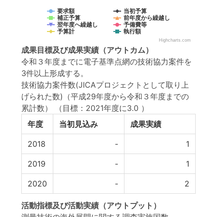
要求額
当初予算
補正予算
前年度から繰越し
翌年度へ繰越し
予備費等
予算計
執行額
Highcharts.com
成果目標
及び
成果実績
（アウトカム）
令和３年度までに電子基準点網の技術協力案件を
3件以上形成する。
技術協力案件数(JICAプロジェクトとして取り上
げられた数)（平成29年度から令和３年度までの
累計数）
（目標：2021年度に3.0 ）
年度
当初見込み
成果実績
2018
-
1
2019
-
1
2020
-
2
活動指標
及び
活動実績
（アウトプット）