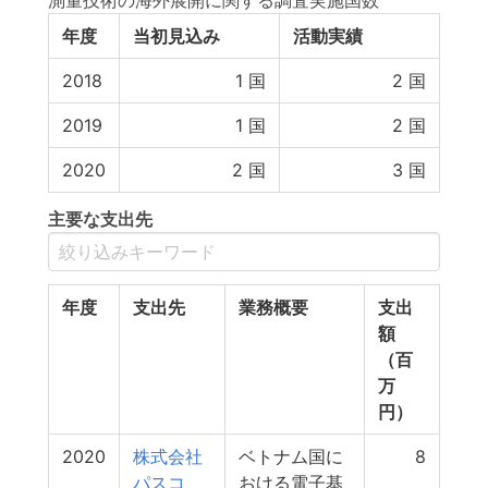
測量技術の海外展開に関する調査実施国数
年度
当初見込み
活動実績
2018
1
国
2
国
2019
1
国
2
国
2020
2
国
3
国
主要な支出先
年度
支出先
業務概要
支出
額
（百
万
円）
2020
株式会社
ベトナム国に
8
パスコ
おける電子基