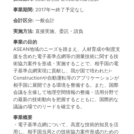
事業期間:
2017年
〜
終了予定なし
会計区分:
一般会計
実施方法:
直接実施、委託・請負
事業の目的
ASEAN地域のニーズを踏まえ、人材育成や制度支
援を含めた電子基準点網等の測量技術に関する技
術協力案件を形成・実施することで、相手国の電
子基準点網実現に貢献し、我が国で培われたi-
Constructionや自動運転等のアプリケーションが
相手国に展開できる環境を整備する。また、国際
会議を主催して地理空間情報の整備・活用分野で
の最新の技術動向を把握するとともに、国際的な
議論の場でのリードを確立する。
事業概要
・電子基準点網について、高度な技術的知見を活
用し、相手国当局との技術協力案件形成のための