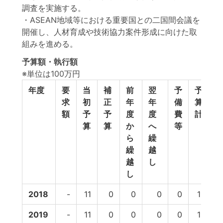
調査を実施する。
・ASEAN地域等における重要国との二国間会議を
開催し、人材育成や技術協力案件形成に向けた取
組みを進める。
予算額・執行額
※単位は100万円
年度
要
当
補
前
翌
予
予
求
初
正
年
年
備
算
額
予
予
度
度
費
計
算
算
か
へ
等
ら
繰
繰
越
越
し
し
2018
-
11
0
0
0
0
11
1
2019
-
11
0
0
0
0
11