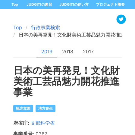
Top
JUDGIT!の趣旨
JUDGIT!の使い方
プロジェクト概要
Top
行政事業検索
日本の美再発見！文化財美術工芸品魅力開花推進事業
2019
2018
2017
日本の美再発見！文化財
美術工芸品魅力開花推進
事業
観光立国
地方創生
府省庁:
文部科学省
事業番号:
0367