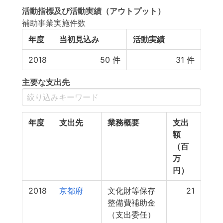
活動指標
及び
活動実績
（アウトプット）
補助事業実施件数
年度
当初見込み
活動実績
2018
50
件
31
件
主要な支出先
年度
支出先
業務概要
支出
額
（百
万
円）
2018
京都府
文化財等保存
21
整備費補助金
（支出委任）