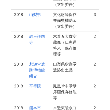
（支出委任）
2018
山梨県
文化財等保存
3
整備費補助金
（支出委任）
2018
教王護国
木造五大虚空
2
寺
蔵像（伝恵運
将来）保存修
理等
2018
釈迦堂遺
山梨県釈迦堂
2
跡博物館
遺跡出土品
組合
2018
平等院
鳳凰堂中堂壁
2
扉画保存修理
等
2018
熊本市
木造東陵永ヨ
2