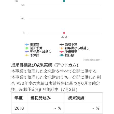
50
25
0
2018
要求額
当初予算
補正予算
前年度から繰越し
翌年度へ繰越し
予備費等
予算計
執行額
Highcharts.com
成果目標
及び
成果実績
（アウトカム）
本事業で修理した文化財をすべて公開に供する
本事業で修理した文化財のうち、公開に供した割
合 ※30年度の実績は実績報告に基づき6月頃確定
後、記載予定※まだ集計中（7月2日）
年度
当初見込み
成果実績
2018
-
％
-
％