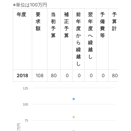
※単位は100万円
年度
要
当
補
前
翌
予
予
執
求
初
正
年
年
備
算
行
額
予
予
度
度
費
計
額
算
算
か
へ
等
ら
繰
繰
越
越
し
し
2018
108
80
0
0
0
0
80
57
125
100
75
百万円