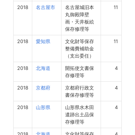
2018
名古屋市
名古屋城旧本
11
丸御殿障壁
画・天井板絵
保存修理等
2018
愛知県
文化財等保存
11
整備費補助金
（支出委任）
2018
北海道
開拓使文書保
4
存修理等
2018
京都府
京都府行政文
4
書保存修理等
2018
山形県
山形県水木田
4
遺跡出土品保
存修理等
2018
北海道
文化財等保存
4