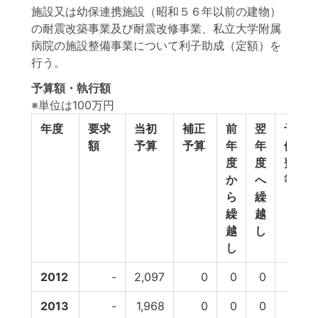
施設又は幼保連携施設（昭和５６年以前の建物）
の耐震改築事業及び耐震改修事業、私立大学附属
病院の施設整備事業について利子助成（定額）を
行う。
予算額・執行額
※単位は100万円
年度
要求
当初
補正
前
翌
予
額
予算
予算
年
年
備
度
度
費
か
へ
等
ら
繰
繰
越
越
し
し
2012
-
2,097
0
0
0
0
2013
-
1,968
0
0
0
0