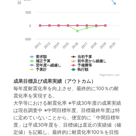
500
0
-500
2020
2015
2019
2014
2018
2013
2017
2012
2016
要求額
当初予算
補正予算
前年度から繰越し
翌年度へ繰越し
予備費等
予算計
執行額
Highcharts.com
成果目標
及び
成果実績
（アウトカム）
毎年度耐震化率を向上させ、最終的に100％の耐
震化率を実現する。
大学等における耐震化率 ※平成30年度の成果実績
は現在調査中 ※中間目標年度、目標最終年度は特
に定めていないことから、便宜的に「中間目標年
度」は平成30年度を、目標値は直近の実績値（確
定値）を記載し、最終的に耐震化率100％を目指