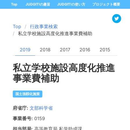
Top
JUDGIT!の趣旨
JUDGIT!の使い方
プロジェクト概要
Top
行政事業検索
私立学校施設高度化推進事業費補助
2019
2018
2017
2016
2015
私立学校施設高度化推進
事業費補助
国土強靱化施策
府省庁:
文部科学省
事業番号:
0159
担当部局:
高等教育局
私学助成課