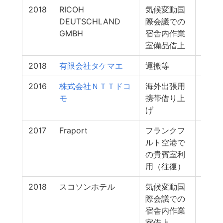
2018
RICOH
気候変動国
1
DEUTSCHLAND
際会議での
GMBH
宿舎内作業
室備品借上
2018
有限会社タケマエ
運搬等
1
2016
株式会社ＮＴＴドコ
海外出張用
0
モ
携帯借り上
げ
2017
Fraport
フランクフ
0
ルト空港で
の貴賓室利
用（往復）
2018
スコソンホテル
気候変動国
0
際会議での
宿舎内作業
室借上