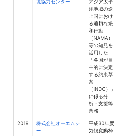
境協力センター
アジア太平
洋地域の途
上国におけ
る適切な緩
和行動
（NAMA）
等の知見を
活用した
「各国が自
主的に決定
する約束草
案
（INDC）」
に係る分
析・支援等
業務
2018
株式会社オーエムシ
平成30年度
16
ー
気候変動枠