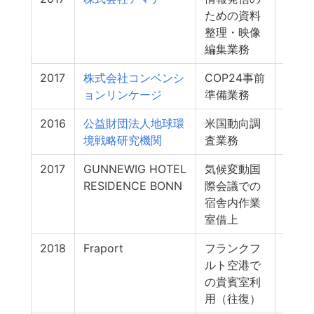
ための資料
整理・映像
編集業務
2017
株式会社コンベンシ
COP24事前
1
ョンリンケージ
準備業務
2016
公益財団法人地球環
米国動向調
1
境戦略研究機関
査業務
2017
GUNNEWIG HOTEL
気候変動国
1
RESIDENCE BONN
際会議での
宿舎内作業
室借上
2018
Fraport
フランクフ
1
ルト空港で
の貴賓室利
用（往復）