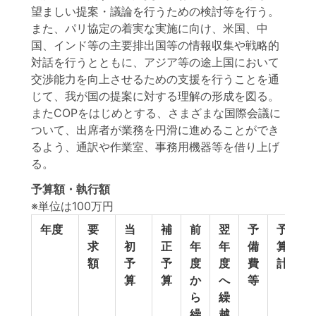
望ましい提案・議論を行うための検討等を行う。
また、パリ協定の着実な実施に向け、米国、中
国、インド等の主要排出国等の情報収集や戦略的
対話を行うとともに、アジア等の途上国において
交渉能力を向上させるための支援を行うことを通
じて、我が国の提案に対する理解の形成を図る。
またCOPをはじめとする、さまざまな国際会議に
ついて、出席者が業務を円滑に進めることができ
るよう、通訳や作業室、事務用機器等を借り上げ
る。
予算額・執行額
※単位は100万円
年度
要
当
補
前
翌
予
予
求
初
正
年
年
備
算
額
予
予
度
度
費
計
算
算
か
へ
等
ら
繰
繰
越