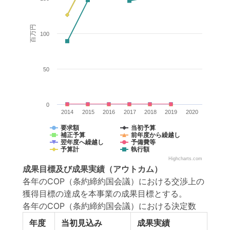
百万円
100
50
0
2014
2015
2016
2017
2018
2019
2020
要求額
当初予算
補正予算
前年度から繰越し
翌年度へ繰越し
予備費等
予算計
執行額
Highcharts.com
成果目標
及び
成果実績
（アウトカム）
各年のCOP（条約締約国会議）における交渉上の
獲得目標の達成を本事業の成果目標とする。
各年のCOP（条約締約国会議）における決定数
年度
当初見込み
成果実績