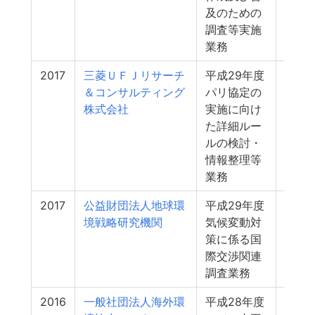
及のための
調査等実施
業務
2017
三菱ＵＦＪリサーチ
平成29年度
32
＆コンサルティング
パリ協定の
株式会社
実施に向け
た詳細ルー
ルの検討・
情報整理等
業務
2017
公益財団法人地球環
平成29年度
31
境戦略研究機関
気候変動対
策に係る国
際交渉関連
調査業務
2016
一般社団法人海外環
平成28年度
16