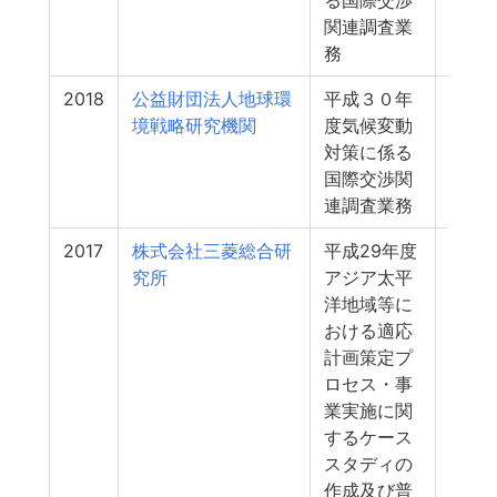
る国際交渉
関連調査業
務
2018
公益財団法人地球環
平成３０年
34
境戦略研究機関
度気候変動
対策に係る
国際交渉関
連調査業務
2017
株式会社三菱総合研
平成29年度
32
究所
アジア太平
洋地域等に
おける適応
計画策定プ
ロセス・事
業実施に関
するケース
スタディの
作成及び普