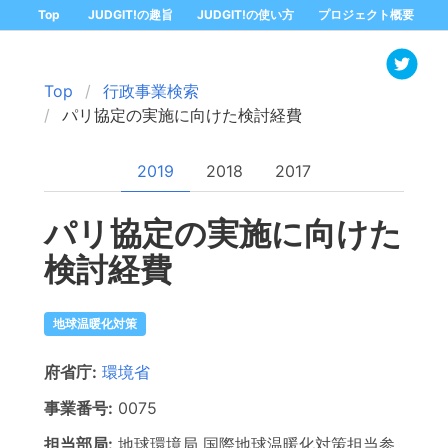
Top
JUDGIT!の趣旨
JUDGIT!の使い方
プロジェクト概要
Top
行政事業検索
パリ協定の実施に向けた検討経費
2019
2018
2017
パリ協定の実施に向けた
検討経費
地球温暖化対策
府省庁:
環境省
事業番号:
0075
担当部局:
地球環境局
国際地球温暖化対策担当参