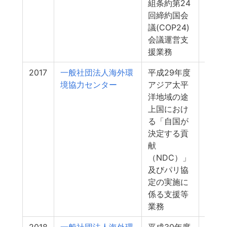
組条約第24
回締約国会
議(COP24)
会議運営支
援業務
2017
一般社団法人海外環
平成29年度
14
境協力センター
アジア太平
洋地域の途
上国におけ
る「自国が
決定する貢
献
（NDC）」
及びパリ協
定の実施に
係る支援等
業務