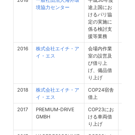
2018
一般社団法人海外環
平成30年度
14
境協力センター
途上国にお
けるパリ協
定の実施に
係る検討支
援等業務
2016
株式会社エイチ・ア
会場内作業
12
イ・エス
室の設営及
び借り上
げ、備品借
り上げ
2018
株式会社エイチ・ア
COP24宿舎
10
イ・エス
借上
2017
PREMIUM-DRIVE
COP23にお
6
GMBH
ける車両借
り上げ