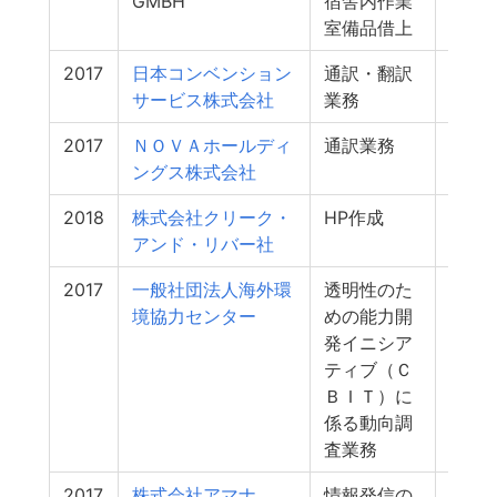
GMBH
宿舎内作業
室備品借上
2017
日本コンベンション
通訳・翻訳
1
サービス株式会社
業務
2017
ＮＯＶＡホールディ
通訳業務
1
ングス株式会社
2018
株式会社クリーク・
HP作成
1
アンド・リバー社
2017
一般社団法人海外環
透明性のた
1
境協力センター
めの能力開
発イニシア
ティブ（Ｃ
ＢＩＴ）に
係る動向調
査業務
2017
株式会社アマナ
情報発信の
1