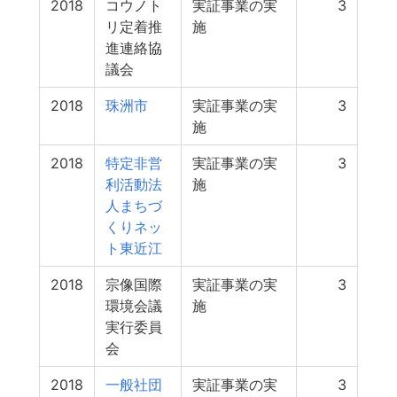
2018
コウノト
実証事業の実
3
リ定着推
施
進連絡協
議会
2018
珠洲市
実証事業の実
3
施
2018
特定非営
実証事業の実
3
利活動法
施
人まちづ
くりネッ
ト東近江
2018
宗像国際
実証事業の実
3
環境会議
施
実行委員
会
2018
一般社団
実証事業の実
3