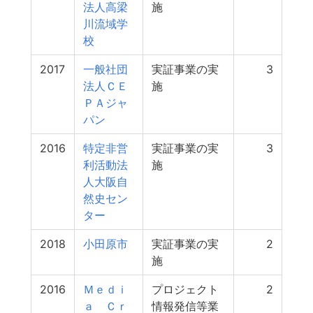
法人高梁
施
川流域学
校
2017
一般社団
実証事業の実
3
法人ＣＥ
施
ＰＡジャ
パン
2016
特定非営
実証事業の実
3
利活動法
施
人大阪自
然史セン
ター
2018
小田原市
実証事業の実
2
施
2016
Ｍｅｄｉ
プロジェクト
2
ａ Ｃｒ
情報発信等業