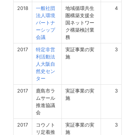
2018
一般社団
地域循環共生
4
法人環境
圏構築支援全
パートナ
国ネットワー
ーシップ
ク構築検討業
会議
務
2017
特定非営
実証事業の実
3
利活動法
施
人大阪自
然史セン
ター
2017
鹿島市ラ
実証事業の実
3
ムサール
施
推進協議
会
2017
コウノト
実証事業の実
3
リ定着推
施