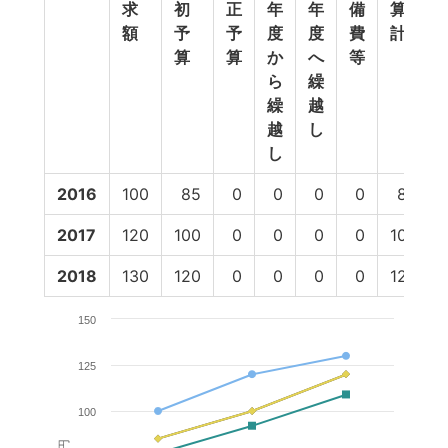
求
初
正
年
年
備
算
額
予
予
度
度
費
計
算
算
か
へ
等
ら
繰
繰
越
越
し
し
2016
100
85
0
0
0
0
85
2017
120
100
0
0
0
0
100
2018
130
120
0
0
0
0
120
150
125
100