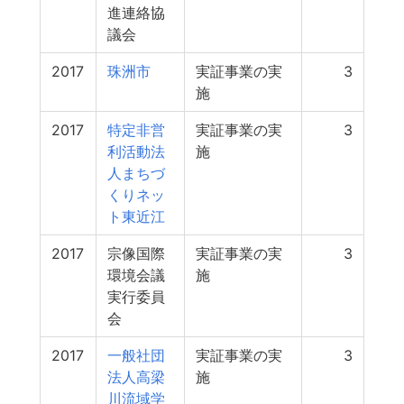
進連絡協
議会
2017
珠洲市
実証事業の実
3
施
2017
特定非営
実証事業の実
3
利活動法
施
人まちづ
くりネッ
ト東近江
2017
宗像国際
実証事業の実
3
環境会議
施
実行委員
会
2017
一般社団
実証事業の実
3
法人高梁
施
川流域学