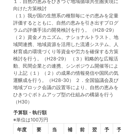
１．自然の恵みをひきつぐ地域循環共生圏実現に
向けた方策検討
（１）我が国の生態系の種類毎にその恵みを定量
評価するとともに、自然の恵みを引き出すプログ
ラムの評価手法の開発検討を行う。（H28-29）
（２）資金メカニズム、ナショナルトラスト、地
域間連携、地域資源を活用した流通システム、人
材育成の環境づくり等資金や労力を確保する方策
検討を行う。（H28-29） （３）戦略的な広報活
動、民間企業との連携、シンポジウム開催等によ
り上記（１）（２）の成果の情報発信や国民の気
運醸成を行う。（H28-30） ２．全国協議会及び
地域ブロック会議の設置等により、自然の恵みを
ひきつぐボトムアップ型の仕組みの構築を行う
（H30）
予算額・執行額
※単位は100万円
年度
要
当
補
前
翌
予
予