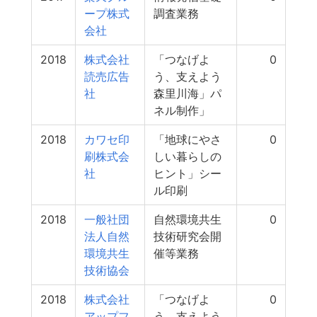
ープ株式
調査業務
会社
2018
株式会社
「つなげよ
0
読売広告
う、支えよう
社
森里川海」パ
ネル制作」
2018
カワセ印
「地球にやさ
0
刷株式会
しい暮らしの
社
ヒント」シー
ル印刷
2018
一般社団
自然環境共生
0
法人自然
技術研究会開
環境共生
催等業務
技術協会
2018
株式会社
「つなげよ
0
アップフ
う、支えよう