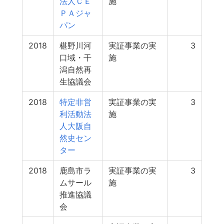
法人ＣＥ
施
ＰＡジャ
パン
2018
椹野川河
実証事業の実
3
口域・干
施
潟自然再
生協議会
2018
特定非営
実証事業の実
3
利活動法
施
人大阪自
然史セン
ター
2018
鹿島市ラ
実証事業の実
3
ムサール
施
推進協議
会