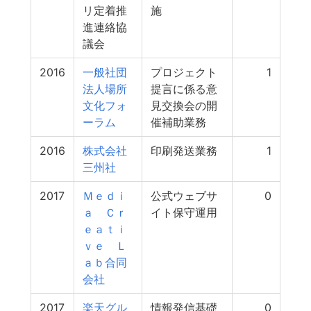
リ定着推
施
進連絡協
議会
2016
一般社団
プロジェクト
1
法人場所
提言に係る意
文化フォ
見交換会の開
ーラム
催補助業務
2016
株式会社
印刷発送業務
1
三州社
2017
Ｍｅｄｉ
公式ウェブサ
0
ａ Ｃｒ
イト保守運用
ｅａｔｉ
ｖｅ Ｌ
ａｂ合同
会社
2017
楽天グル
情報発信基礎
0