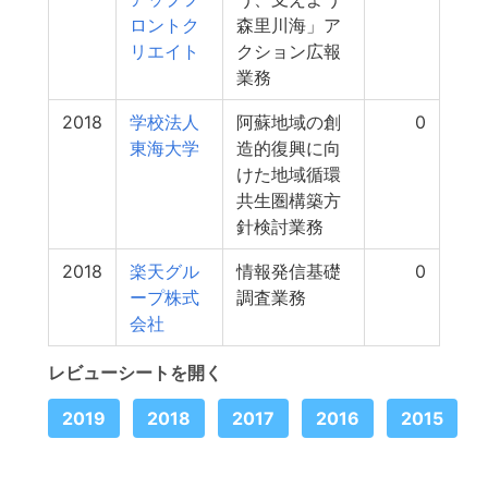
ロントク
森里川海」ア
リエイト
クション広報
業務
2018
学校法人
阿蘇地域の創
0
東海大学
造的復興に向
けた地域循環
共生圏構築方
針検討業務
2018
楽天グル
情報発信基礎
0
ープ株式
調査業務
会社
レビューシートを開く
2019
2018
2017
2016
2015