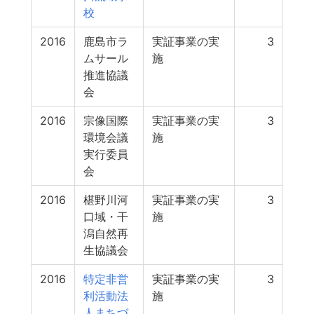
校
2016
鹿島市ラ
実証事業の実
3
ムサール
施
推進協議
会
2016
宗像国際
実証事業の実
3
環境会議
施
実行委員
会
2016
椹野川河
実証事業の実
3
口域・干
施
潟自然再
生協議会
2016
特定非営
実証事業の実
3
利活動法
施
人まちづ