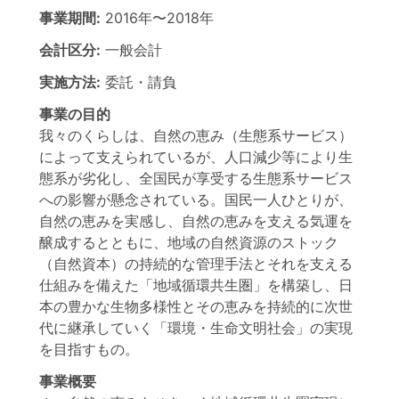
事業期間:
2016年
〜
2018年
会計区分:
一般会計
実施方法:
委託・請負
事業の目的
我々のくらしは、自然の恵み（生態系サービス）
によって支えられているが、人口減少等により生
態系が劣化し、全国民が享受する生態系サービス
への影響が懸念されている。国民一人ひとりが、
自然の恵みを実感し、自然の恵みを支える気運を
醸成するとともに、地域の自然資源のストック
（自然資本）の持続的な管理手法とそれを支える
仕組みを備えた「地域循環共生圏」を構築し、日
本の豊かな生物多様性とその恵みを持続的に次世
代に継承していく「環境・生命文明社会」の実現
を目指すもの。
事業概要