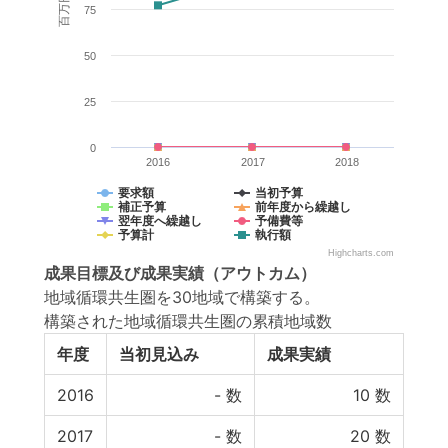
百万円
75
50
25
0
2016
2017
2018
要求額
当初予算
補正予算
前年度から繰越し
翌年度へ繰越し
予備費等
予算計
執行額
Highcharts.com
成果目標
及び
成果実績
（アウトカム）
地域循環共生圏を30地域で構築する。
構築された地域循環共生圏の累積地域数
年度
当初見込み
成果実績
2016
-
数
10
数
2017
-
数
20
数