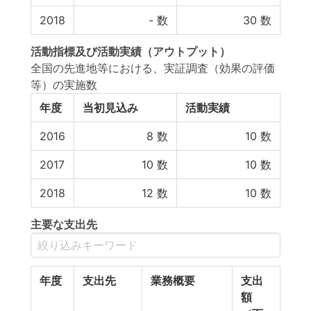
2018
-
数
30
数
活動指標
及び
活動実績
（アウトプット）
全国の先進地等における、実証調査（効果の評価
等）の実施数
年度
当初見込み
活動実績
2016
8
数
10
数
2017
10
数
10
数
2018
12
数
10
数
主要な支出先
年度
支出先
業務概要
支出
額