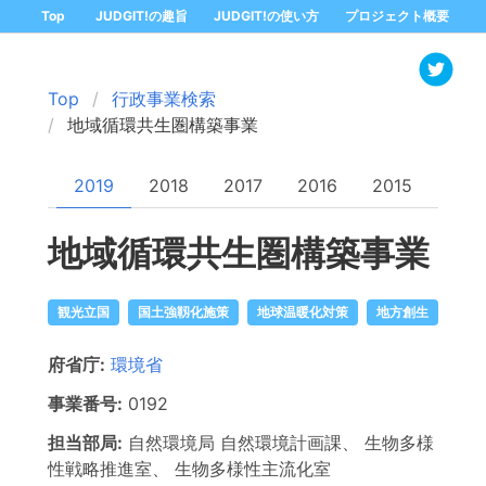
Top
JUDGIT!の趣旨
JUDGIT!の使い方
プロジェクト概要
Top
行政事業検索
地域循環共生圏構築事業
2019
2018
2017
2016
2015
地域循環共生圏構築事業
観光立国
国土強靱化施策
地球温暖化対策
地方創生
府省庁:
環境省
事業番号:
0192
担当部局:
自然環境局
自然環境計画課、 生物多様
性戦略推進室、 生物多様性主流化室