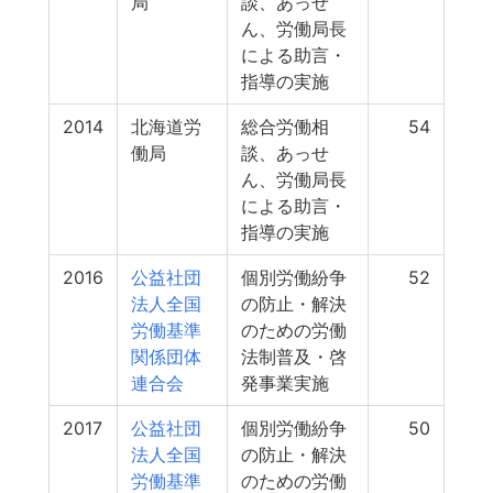
局
談、あっせ
ん、労働局長
による助言・
指導の実施
2014
北海道労
総合労働相
54
働局
談、あっせ
ん、労働局長
による助言・
指導の実施
2016
公益社団
個別労働紛争
52
法人全国
の防止・解決
労働基準
のための労働
関係団体
法制普及・啓
連合会
発事業実施
2017
公益社団
個別労働紛争
50
法人全国
の防止・解決
労働基準
のための労働