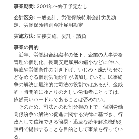
事業期間:
2001年
〜
終了予定なし
会計区分:
一般会計、労働保険特別会計労災勘
定、労働保険特別会計雇用勘定
実施方法:
直接実施、委託・請負
事業の目的
近年、労働組合組織率の低下、企業の人事労務
管理の個別化、長期安定雇用の縮小などに伴い、
解雇や労働条件の引き下げ、いじめ・嫌がらせな
どをめぐる個別労働紛争が増加している。民事紛
争の解決は最終的に司法の役割ではあるが、金銭
的・時間的にゆとりの乏しい労働者にとっては、
依然高いハードルであることは否めない。
そのため、司法との役割分担の下で、個別労働
関係紛争の解決の促進に関する法律に基づき、行
政として信頼できる簡易・迅速な紛争解決機能を
無料で提供することを目的として事業を行ってい
る。