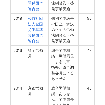
関係団体
法制普及・啓
連合会
発事業実施
2018
公益社団
個別労働紛争
50
法人全国
の防止・解決
労働基準
のための労働
関係団体
法制普及・啓
連合会
発事業実施
2016
福岡労働
総合労働相
47
局
談、労働局長
による助言・
指導、紛争調
整委員による
あっせん
2014
京都労働
総合労働相
45
局
談、あっせ
ん、労働局長