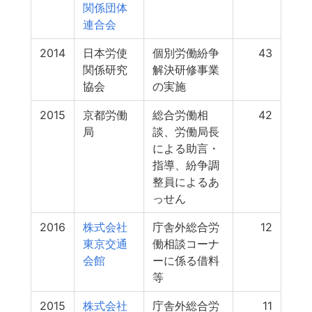
関係団体
連合会
2014
日本労使
個別労働紛争
43
関係研究
解決研修事業
協会
の実施
2015
京都労働
総合労働相
42
局
談、労働局長
による助言・
指導、紛争調
整員によるあ
っせん
2016
株式会社
庁舎外総合労
12
東京交通
働相談コーナ
会館
ーに係る借料
等
2015
株式会社
庁舎外総合労
11