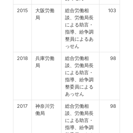
2015
大阪労働
総合労働相
103
局
談、労働局長
による助言・
指導、紛争調
整員によるあ
っせん
2018
兵庫労働
総合労働相
98
局
談、労働局長
による助言・
指導、紛争調
整委員による
あっせん
2017
神奈川労
総合労働相
98
働局
談、労働局長
による助言・
指導、紛争調