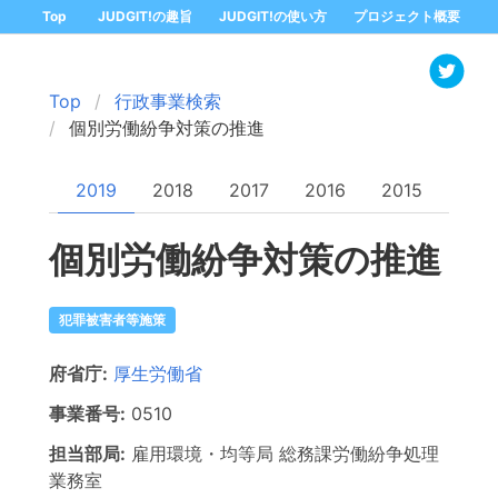
Top
JUDGIT!の趣旨
JUDGIT!の使い方
プロジェクト概要
Top
行政事業検索
個別労働紛争対策の推進
2019
2018
2017
2016
2015
個別労働紛争対策の推進
犯罪被害者等施策
府省庁:
厚生労働省
事業番号:
0510
担当部局:
雇用環境・均等局
総務課労働紛争処理
業務室