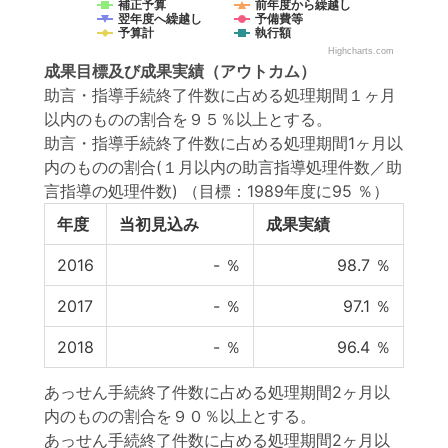
補正予算
前年度から繰越し
翌年度へ繰越し
予備費等
予算計
執行額
Highcharts.com
成果目標
及び
成果実績
（アウトカム）
助言・指導手続終了件数に占める処理期間１ヶ月
以内のものの割合を９５％以上とする。
助言・指導手続終了件数に占める処理期間1ヶ月以
内のものの割合(１月以内の助言指導処理件数／助
言指導の処理件数)
（目標：1989年度に95 ％）
年度
当初見込み
成果実績
2016
-
％
98.7
％
2017
-
％
97.1
％
2018
-
％
96.4
％
あっせん手続終了件数に占める処理期間2ヶ月以
内のものの割合を９０％以上とする。
あっせん手続終了件数に占める処理期間2ヶ月以