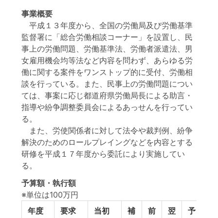
事業概要
平成１３年度から、全国の労働局及び労働基準
監督署に「総合労働相談コーナー」を設置し、民
事上の労働問題、労働基準法、労働者派遣法、男
女雇用機会均等法など内容を問わず、あらゆる労
働に関する案件をワンストップ的に受付、労働相
談を行っている。また、民事上の労働問題につい
ては、事案に応じ都道府県労働局長による助言・
指導や紛争調整委員会によるあっせんを行ってい
る。
また、労使関係者に対して法令や裁判例、紛争
解決のためのロールプレイングなどを内容とする
研修を平成１７年度から委託により実施してい
る。
予算額・執行額
※単位は100万円
年度
要求
当初
補
前
翌
予
予