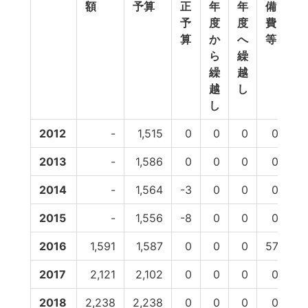
額
予算
正
年
年
備
計
予
度
度
費
算
か
へ
等
ら
繰
繰
越
越
し
し
2012
-
1,515
0
0
0
0
1
2013
-
1,586
0
0
0
0
1
2014
-
1,564
-3
0
0
0
1
2015
-
1,556
-8
0
0
0
1
2016
1,591
1,587
0
0
0
57
1
2017
2,121
2,102
0
0
0
0
2
2018
2,238
2,238
0
0
0
0
2,