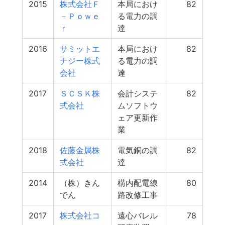
2015
株式会社Ｆ
本局におけ
82
－Ｐｏｗｅ
る電力の調
ｒ
達
2016
サミットエ
本局におけ
82
ナジー株式
る電力の調
会社
達
2017
ＳＣＳＫ株
会計システ
82
式会社
ムソフトウ
ェア更新作
業
2018
佐藤金属株
電気銅の調
82
式会社
達
2014
（株）きん
構内配電線
80
でん
路改修工事
2017
株式会社コ
遠心バレル
78