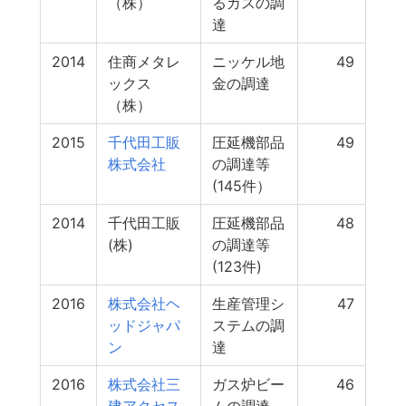
（株）
るガスの調
達
2014
住商メタレ
ニッケル地
49
ックス
金の調達
（株）
2015
千代田工販
圧延機部品
49
株式会社
の調達等
(145件）
2014
千代田工販
圧延機部品
48
(株)
の調達等
(123件)
2016
株式会社ヘ
生産管理シ
47
ッドジャパ
ステムの調
ン
達
2016
株式会社三
ガス炉ビー
46