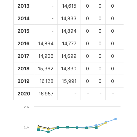
2013
-
14,615
0
0
0
0
1
2014
-
14,833
0
0
0
0
1
2015
-
14,894
0
0
0
0
1
2016
14,894
14,777
0
0
0
0
2017
14,906
14,699
0
0
0
0
1
2018
15,362
14,830
0
0
0
0
1
2019
16,128
15,991
0
0
0
0
2020
16,957
-
-
-
-
-
20k
15k