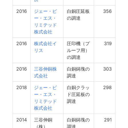
2016
ジェー・ピ
白銅圧延板
356
ー・エス・
の調達
リミテッド
株式会社
2016
株式会社イ
圧印機（プ
319
リス
ルーフ用）
の調達
2016
三谷伸銅株
白銅鋳塊の
303
式会社
調達
2018
ジェー・ピ
白銅クラッ
298
ー・エス・
ド圧延板の
リミテッド
調達
株式会社
2014
三谷伸銅
白銅鋳塊の
291
（株）
調達