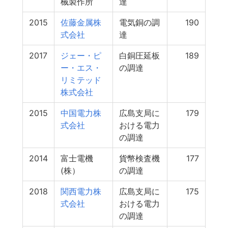
械製作所
達
2015
佐藤金属株
電気銅の調
190
式会社
達
2017
ジェー・ピ
白銅圧延板
189
ー・エス・
の調達
リミテッド
株式会社
2015
中国電力株
広島支局に
179
式会社
おける電力
の調達
2014
富士電機
貨幣検査機
177
(株）
の調達
2018
関西電力株
広島支局に
175
式会社
おける電力
の調達