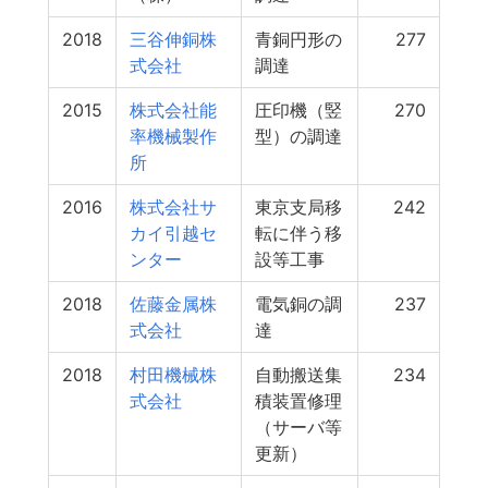
2018
三谷伸銅株
青銅円形の
277
式会社
調達
2015
株式会社能
圧印機（竪
270
率機械製作
型）の調達
所
2016
株式会社サ
東京支局移
242
カイ引越セ
転に伴う移
ンター
設等工事
2018
佐藤金属株
電気銅の調
237
式会社
達
2018
村田機械株
自動搬送集
234
式会社
積装置修理
（サーバ等
更新）