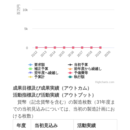
百万円
10k
5k
0
2014
2012
2019
2017
2015
2013
2020
2018
2016
要求額
当初予算
補正予算
前年度から繰越し
翌年度へ繰越し
予備費等
予算計
執行額
Highcharts.com
成果目標
及び
成果実績
（アウトカム）
活動指標
及び
活動実績
（アウトプット）
貨幣（記念貨幣を含む）の製造枚数（31年度ま
での当初見込みについては、当初の製造計画にお
ける枚数）
年度
当初見込み
活動実績