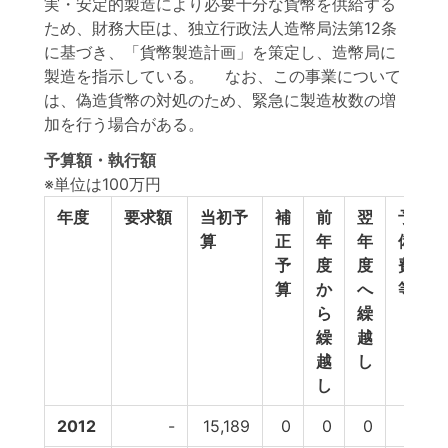
実・安定的製造により必要十分な貨幣を供給する
ため、財務大臣は、独立行政法人造幣局法第12条
に基づき、「貨幣製造計画」を策定し、造幣局に
製造を指示している。 なお、この事業について
は、偽造貨幣の対処のため、緊急に製造枚数の増
加を行う場合がある。
予算額・執行額
※単位は100万円
年度
要求額
当初予
補
前
翌
予
算
正
年
年
備
予
度
度
費
算
か
へ
等
ら
繰
繰
越
越
し
し
2012
-
15,189
0
0
0
0
1