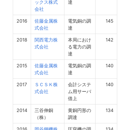
ックス株式
達
会社
2016
佐藤金属株
電気銅の調
145
式会社
達
2018
関西電力株
本局におけ
142
式会社
る電力の調
達
2015
佐藤金属株
電気銅の調
140
式会社
達
2017
ＳＣＳＫ株
会計システ
140
式会社
ム用サーバ
借上
2014
三谷伸銅
黄銅円形の
134
（株）
調達
2016
岡谷鋼機株
圧穿機の調
134