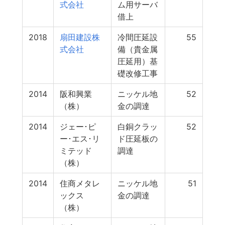
式会社
ム用サーバ
借上
2018
扇田建設株
冷間圧延設
55
式会社
備（貴金属
圧延用）基
礎改修工事
2014
阪和興業
ニッケル地
52
（株）
金の調達
2014
ジェー･ピ
白銅クラッ
52
ー･エス･リ
ド圧延板の
ミテッド
調達
（株）
2014
住商メタレ
ニッケル地
51
ックス
金の調達
（株）