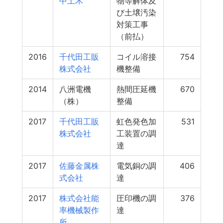
中土木
物等解体及
び土壌汚染
対策工事
（前払）
2016
千代田工販
コイル溶接
754
株式会社
機整備
2014
八洲電機
熱間圧延機
670
（株）
整備
2017
千代田工販
虹色発色加
531
株式会社
工装置の調
達
2017
佐藤金属株
電気銅の調
406
式会社
達
2017
株式会社能
圧印機の調
376
率機械製作
達
所