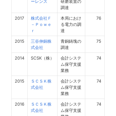
ーレンス
研磨装置の
調達
2017
株式会社Ｆ
本局におけ
76
－Ｐｏｗｅ
る電力の調
ｒ
達
2015
三谷伸銅株
青銅鋳塊の
75
式会社
調達
2014
SCSK（株）
会計システ
74
ム保守支援
業務
2015
ＳＣＳＫ株
会計システ
74
式会社
ム保守支援
業務
2016
ＳＣＳＫ株
会計システ
74
式会社
ム保守支援