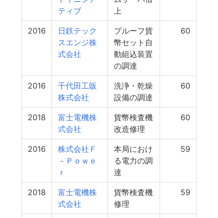
ティブ
上
2016
日鉄テック
プルーフ貨
60
スエンジ株
幣セット自
式会社
動組込装置
の調達
2016
千代田工販
洗浄・乾燥
60
株式会社
設備の調達
2018
富士電機株
貨幣検査機
60
式会社
改造修理
2016
株式会社Ｆ
本局におけ
59
－Ｐｏｗｅ
る電力の調
ｒ
達
2018
富士電機株
貨幣検査機
59
式会社
修理