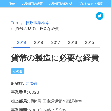
Top
JUDGIT!の趣旨
JUDGIT!の使い方
プロジェクト概要
Top
行政事業検索
貨幣の製造に必要な経費
2019
2018
2017
2016
2015
貨幣の製造に必要な経費
その他
府省庁:
財務省
事業番号:
0023
担当部局:
理財局
国庫課通貨企画調整室
事業期間:
2003年
〜
終了予定なし