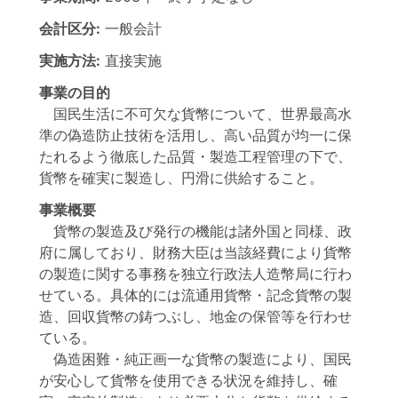
会計区分:
一般会計
実施方法:
直接実施
事業の目的
国民生活に不可欠な貨幣について、世界最高水
準の偽造防止技術を活用し、高い品質が均一に保
たれるよう徹底した品質・製造工程管理の下で、
貨幣を確実に製造し、円滑に供給すること。
事業概要
貨幣の製造及び発行の機能は諸外国と同様、政
府に属しており、財務大臣は当該経費により貨幣
の製造に関する事務を独立行政法人造幣局に行わ
せている。具体的には流通用貨幣・記念貨幣の製
造、回収貨幣の鋳つぶし、地金の保管等を行わせ
ている。
偽造困難・純正画一な貨幣の製造により、国民
が安心して貨幣を使用できる状況を維持し、確