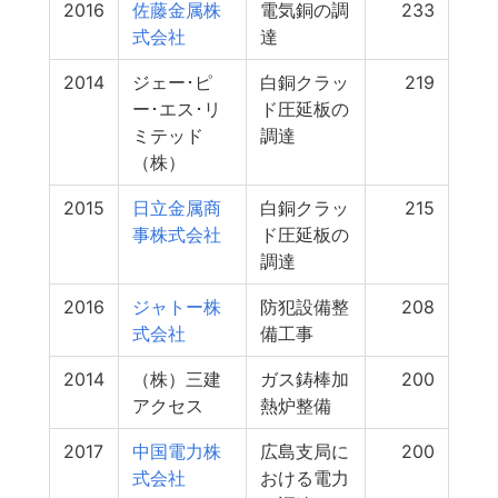
2016
佐藤金属株
電気銅の調
233
式会社
達
2014
ジェー･ピ
白銅クラッ
219
ー･エス･リ
ド圧延板の
ミテッド
調達
（株）
2015
日立金属商
白銅クラッ
215
事株式会社
ド圧延板の
調達
2016
ジャトー株
防犯設備整
208
式会社
備工事
2014
（株）三建
ガス鋳棒加
200
アクセス
熱炉整備
2017
中国電力株
広島支局に
200
式会社
おける電力