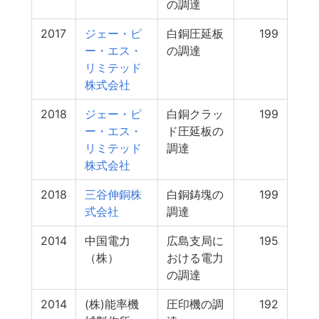
の調達
2017
ジェー・ピ
白銅圧延板
199
ー・エス・
の調達
リミテッド
株式会社
2018
ジェー・ピ
白銅クラッ
199
ー・エス・
ド圧延板の
リミテッド
調達
株式会社
2018
三谷伸銅株
白銅鋳塊の
199
式会社
調達
2014
中国電力
広島支局に
195
（株）
おける電力
の調達
2014
(株)能率機
圧印機の調
192