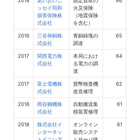
2018
あいおいニ
固定資産の
66
ッセイ同和
火災保険
損害保険株
（地震保険
式会社
を含む）
2016
三谷伸銅株
青銅鋳塊の
65
式会社
調達
2017
関西電力株
本局におけ
64
式会社
る電力の調
達
2017
富士電機株
貨幣検査機
62
式会社
改造修理
2018
岡谷鋼機株
自動搬送集
61
式会社
積装置修理
2018
株式会社イ
オンライン
61
ンターネッ
販売システ
トイニシア
ムサーバ借