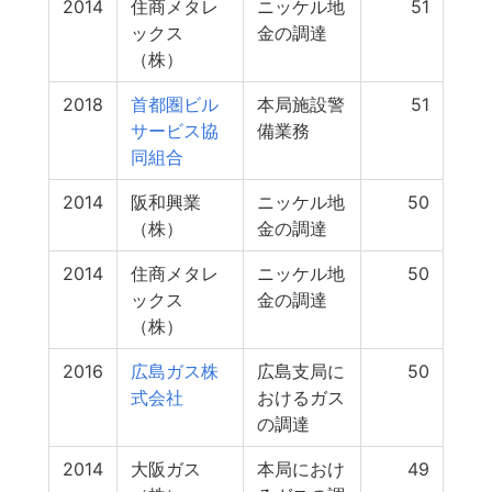
2014
住商メタレ
ニッケル地
51
ックス
金の調達
（株）
2018
首都圏ビル
本局施設警
51
サービス協
備業務
同組合
2014
阪和興業
ニッケル地
50
（株）
金の調達
2014
住商メタレ
ニッケル地
50
ックス
金の調達
（株）
2016
広島ガス株
広島支局に
50
式会社
おけるガス
の調達
2014
大阪ガス
本局におけ
49