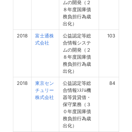
ムの開発（２
８年度国庫債
務負担行為歳
出化）
2018
富士通株
公益認定等総
103
式会社
合情報システ
ムの開発（２
８年度国庫債
務負担行為歳
出化）
2018
東京セン
公益認定等総
84
チュリー
合情報ｼｽﾃﾑ機
株式会社
器等賃貸借・
保守業務（３
０年度国庫債
務負担行為歳
出化）