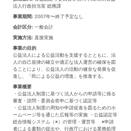
法人行政担当室
総務課
事業期間:
2007年
〜
終了予定なし
会計区分:
一般会計
実施方法:
直接実施
事業の目的
公益法人による公益活動を支援するとともに、法
人の自己規律の確立や適正な法人運営の確保を図
ることにより、公益法人の活動の健全な発展を促
進し、「民による公益の増進」を推進する。
事業概要
・公益法人制度に基づく法人からの申請等に係る
審査・諮問・委員会答申に基づく認定等
・公益法人制度の周知や申請促進を図るためのホ
ームページ等を通じた広報等の実施 ・公益認定等
総合情報システム（※）の管理・運営等 ※申請
者による書類の提出や、行政庁における業務処理