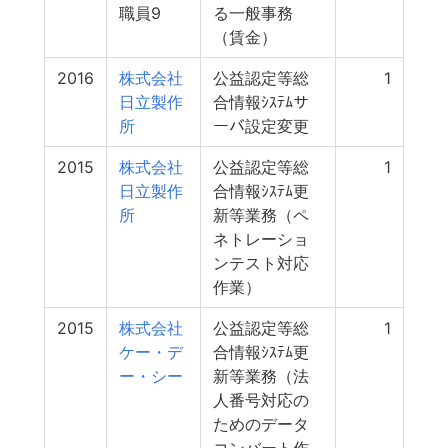
職員9
る一般事務
（賃金）
2016
株式会社
公益認定等総
1
日立製作
合情報ｼｽﾃﾑサ
所
ーバ設定変更
2015
株式会社
公益認定等総
1
日立製作
合情報ｼｽﾃﾑ更
所
新等業務（ペ
ネトレーショ
ンテスト対応
作業）
2015
株式会社
公益認定等総
1
ケー・デ
合情報ｼｽﾃﾑ更
ー・シー
新等業務（法
人番号対応の
ためのデータ