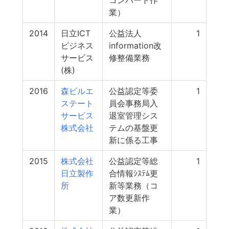
コンバート作
業）
2014
日立ICT
公益法人
1
ビジネス
information改
サービス
修整備業務
(株)
2016
森ビルエ
公益認定等委
1
ステート
員会事務局入
サービス
退室管理シス
株式会社
テムの基盤更
新に係る工事
2015
株式会社
公益認定等総
1
日立製作
合情報ｼｽﾃﾑ更
所
新等業務（コ
ア数更新作
業）