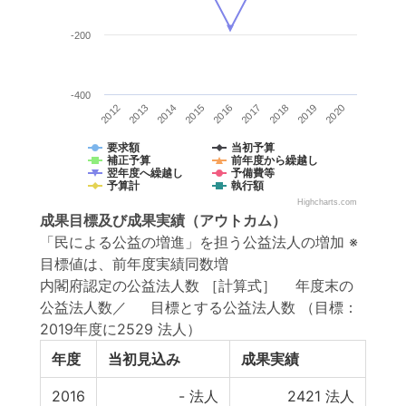
-200
-400
2012
2013
2014
2015
2016
2017
2018
2019
2020
要求額
当初予算
補正予算
前年度から繰越し
翌年度へ繰越し
予備費等
予算計
執行額
Highcharts.com
成果目標
及び
成果実績
（アウトカム）
「民による公益の増進」を担う公益法人の増加 ※
目標値は、前年度実績同数増
内閣府認定の公益法人数 ［計算式］ 年度末の
公益法人数／ 目標とする公益法人数
（目標：
2019年度に2529 法人）
年度
当初見込み
成果実績
2016
-
法人
2421
法人