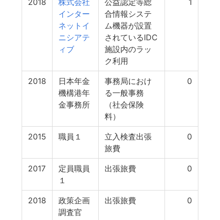
2018
株式会社
公益認定等総
1
インター
合情報システ
ネットイ
ム機器が設置
ニシアテ
されているIDC
ィブ
施設内のラッ
ク利用
2018
日本年金
事務局におけ
0
機構港年
る一般事務
金事務所
（社会保険
料）
2015
職員１
立入検査出張
0
旅費
2017
定員職員
出張旅費
0
１
2018
政策企画
出張旅費
0
調査官