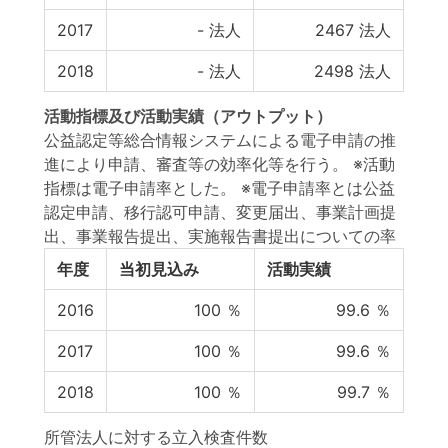
2017
-
法人
2467
法人
2018
-
法人
2498
法人
活動指標
及び
活動実績
（アウトプット）
公益認定等総合情報システムによる電子申請の推
進により申請、審査等の効率化等を行う。 ※活動
指標は電子申請率とした。 ※電子申請率とは公益
認定申請、移行認可申請、変更届出、事業計画提
出、事業報告提出、実施報告書提出についての率
年度
当初見込み
活動実績
2016
100
％
99.6
％
2017
100
％
99.6
％
2018
100
％
99.7
％
所管法人に対する立入検査件数