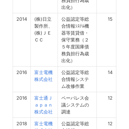
務負担行為歳
出化）
2014
(株)日立
公益認定等総
15
製作所、
合情報ｼｽﾃﾑ機
(株)ＪＥ
器等賃貸借・
ＣＣ
保守業務（２
５年度国庫債
務負担行為歳
出化）
2016
富士電機
公益認定等総
14
株式会社
合情報システ
ム改修作業
2016
富士通Ｊ
ペーパレス会
12
ａｐａｎ
議システムの
株式会社
調達
2018
富士電機
公益認定等総
12