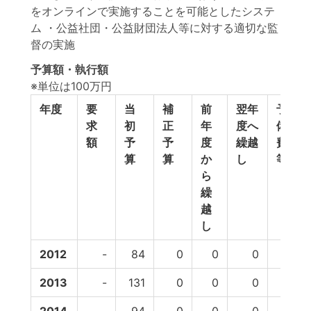
をオンラインで実施することを可能としたシステ
ム ・公益社団・公益財団法人等に対する適切な監
督の実施
予算額・執行額
※単位は100万円
年度
要
当
補
前
翌年
予
求
初
正
年
度へ
備
額
予
予
度
繰越
費
算
算
か
し
等
ら
繰
越
し
2012
-
84
0
0
0
0
2013
-
131
0
0
0
0