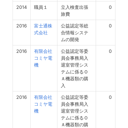
2014
職員１
立入検査出張
0
旅費
2016
富士通株
公益認定等総
0
式会社
合情報システ
ムの開発
2016
有限会社
公益認定等委
0
コミヤ電
員会事務局入
機
退室管理シス
テムに係るＯ
Ａ機器類の購
入
2016
有限会社
公益認定等委
0
コミヤ電
員会事務局入
機
退室管理シス
テムに係るＯ
Ａ機器類の購