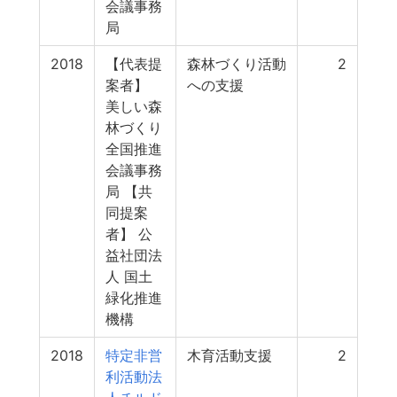
会議事務
局
2018
【代表提
森林づくり活動
2
案者】
への支援
美しい森
林づくり
全国推進
会議事務
局 【共
同提案
者】 公
益社団法
人 国土
緑化推進
機構
2018
特定非営
木育活動支援
2
利活動法