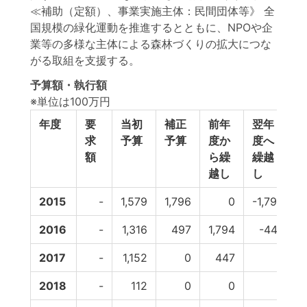
≪補助（定額）、事業実施主体：民間団体等》 全
国規模の緑化運動を推進するとともに、NPOや企
業等の多様な主体による森林づくりの拡大につな
がる取組を支援する。
予算額・執行額
※単位は100万円
年度
要
当初
補正
前年
翌年
求
予算
予算
度か
度へ
額
ら繰
繰越
越し
し
2015
-
1,579
1,796
0
-1,794
2016
-
1,316
497
1,794
-447
2017
-
1,152
0
447
0
2018
-
112
0
0
0
-