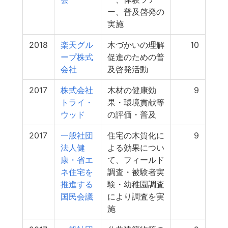
ー、普及啓発の
実施
2018
楽天グル
木づかいの理解
10
ープ株式
促進のための普
会社
及啓発活動
2017
株式会社
木材の健康効
9
トライ・
果・環境貢献等
ウッド
の評価・普及
2017
一般社団
住宅の木質化に
9
法人健
よる効果につい
康・省エ
て、フィールド
ネ住宅を
調査・被験者実
推進する
験・幼稚園調査
国民会議
により調査を実
施