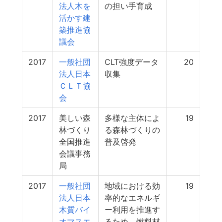
法人木を
の担い手育成
活かす建
築推進協
議会
2017
一般社団
CLT強度データ
20
法人日本
収集
ＣＬＴ協
会
2017
美しい森
多様な主体によ
19
林づくり
る森林づくりの
全国推進
普及啓発
会議事務
局
2017
一般社団
地域における効
19
法人日本
率的なエネルギ
木質バイ
ー利用を推進す
オマスエ
るため、燃料材