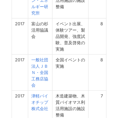
ン・エネ
活用施設の施設
ルギー研
整備
究所
2017
富山の杉
イベント出展、
8
活用協議
体験ツアー、製
会
品開発、強度試
験、普及啓発の
実施
2017
一般社団
全国イベントの
8
法人ＪＢ
実施
Ｎ・全国
工務店協
会
2017
津軽バイ
木造建築物、木
7
オチップ
質バイオマス利
株式会社
活用施設の施設
整備