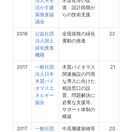
法人木を
木造化等の促
活かす建
進 設計段階か
築推進協
らの技術支援
議会
2018
公益社団
全国規模の緑化
22
法人国土
運動の推進
緑化推進
機構
2017
一般社団
木質バイオマス
21
法人日本
関連施設の円滑
木質バイ
な導入に向けた
オマスエ
相談窓口の設
ネルギー
置、問題解決に
協会
必要な支援等、
サポート体制の
構築
2017
一般社団
中高層建築物等
20