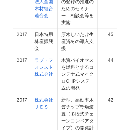
法人全国
の登録の推進の
木材組合
ためのセミナ
連合会
ー、相談会等を
実施
2017
日本特用
原木しいたけ生
45
林産振興
産資材の導入支
会
援
2017
ラブ・フ
木質バイオマス
44
ォレスト
を燃料とするコ
株式会社
ンテナ式マイク
ロCHPシステ
ムの開発
2017
株式会社
新型、高効率木
42
ＪＥＳ
質チップ乾燥装
置（多段式チェ
ーンコンベアタ
イプ）の開発計