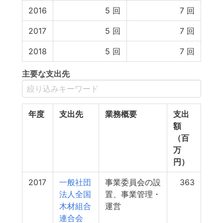
2016
5
回
7
回
2017
5
回
7
回
2018
5
回
7
回
主要な支出先
年度
支出先
業務概要
支出
額
（百
万
円）
2017
一般社団
事業委員会の設
363
法人全国
置、事業管理・
木材組合
運営
連合会