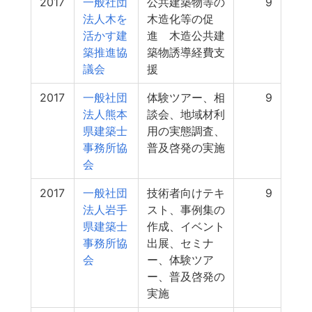
2017
一般社団
公共建築物等の
9
法人木を
木造化等の促
活かす建
進 木造公共建
築推進協
築物誘導経費支
議会
援
2017
一般社団
体験ツアー、相
9
法人熊本
談会、地域材利
県建築士
用の実態調査、
事務所協
普及啓発の実施
会
2017
一般社団
技術者向けテキ
9
法人岩手
スト、事例集の
県建築士
作成、イベント
事務所協
出展、セミナ
会
ー、体験ツア
ー、普及啓発の
実施