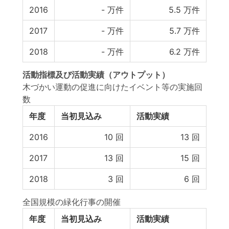
2016
-
万件
5.5
万件
2017
-
万件
5.7
万件
2018
-
万件
6.2
万件
活動指標
及び
活動実績
（アウトプット）
木づかい運動の促進に向けたイベント等の実施回
数
年度
当初見込み
活動実績
2016
10
回
13
回
2017
13
回
15
回
2018
3
回
6
回
全国規模の緑化行事の開催
年度
当初見込み
活動実績