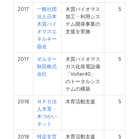
2017
一般社団
木質バイオマス
5
法人日本
加工・利用シス
木質バイ
テム開発事業の
オマスエ
支援を実施
ネルギー
協会
2017
ボルター
木質バイオマス
5
秋田株式
ガス化発電設備
会社
「Volter40」
のトータルシス
テムの構築
2018
ＮＰＯ法
木育活動支援
5
人木育・
木づかい
ネット
2018
特定非営
木育活動支援
5