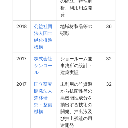
の確立、特性解
析、利用用途開
発
2018
公益社団
地域材製品等の
36
法人国土
顕彰
緑化推進
機構
2017
株式会社
ショールーム兼
32
シンコー
事務所の設計・
ル
建築実証
2017
国立研究
未利用の竹資源
32
開発法人
から抗菌性等の
森林研
高機能性成分を
究・整備
抽出する技術の
機構
開発、抽出液及
び抽出残渣の用
途開発