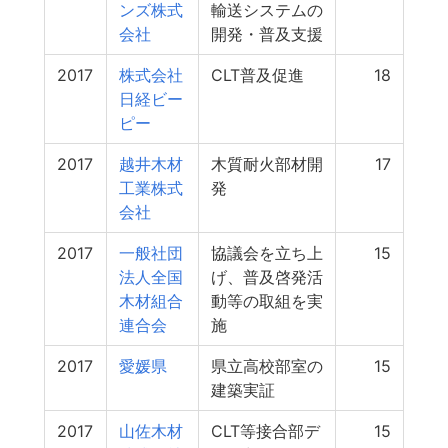
ンズ株式
輸送システムの
会社
開発・普及支援
2017
株式会社
CLT普及促進
18
日経ビー
ピー
2017
越井木材
木質耐火部材開
17
工業株式
発
会社
2017
一般社団
協議会を立ち上
15
法人全国
げ、普及啓発活
木材組合
動等の取組を実
連合会
施
2017
愛媛県
県立高校部室の
15
建築実証
2017
山佐木材
CLT等接合部デ
15