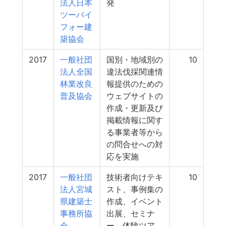
法人日本
発
ツーバイ
フォー建
築協会
2017
一般社団
国別・地域別の
10
法人全国
違法伐採関連情
林業改良
報提供のための
普及協会
ウェブサイトの
作成・更新及び
掲載情報に関す
る事業者等から
の問合せへの対
応を実施
2017
一般社団
技術者向けテキ
10
法人宮城
スト、事例集の
県建築士
作成、イベント
事務所協
出展、セミナ
会
ー、体験ツア