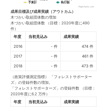
予算計
執行額
Highcharts.com
成果目標
及び
成果実績
（アウトカム）
木づかい取組団体数の増加
木づかい取組団体数
（目標：2020年度に490
件）
年度
当初見込み
成果実績
2016
-
件
474
件
2017
-
件
461
件
2018
-
件
473
件
（政策評価測定指標） 「フォレストサポーター
ズ」の登録件数の増加。
「フォレストサポーターズ」の登録件数
（目標：
2020年度に6.2 万件）
年度
当初見込み
成果実績