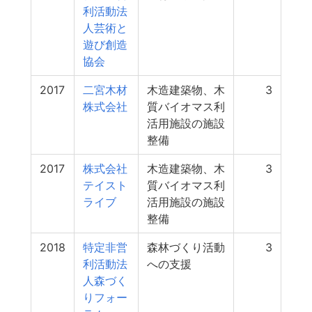
利活動法
人芸術と
遊び創造
協会
2017
二宮木材
木造建築物、木
3
株式会社
質バイオマス利
活用施設の施設
整備
2017
株式会社
木造建築物、木
3
テイスト
質バイオマス利
ライブ
活用施設の施設
整備
2018
特定非営
森林づくり活動
3
利活動法
への支援
人森づく
りフォー