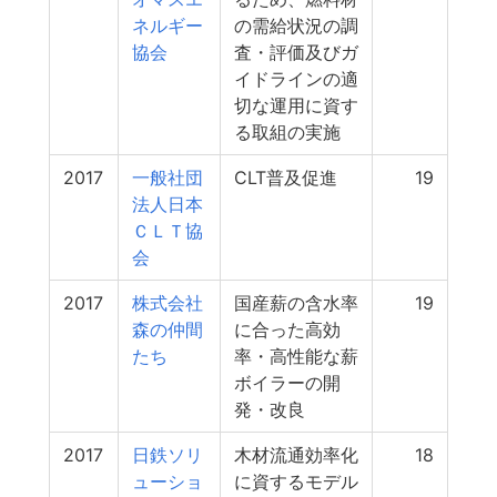
ネルギー
の需給状況の調
協会
査・評価及びガ
イドラインの適
切な運用に資す
る取組の実施
2017
一般社団
CLT普及促進
19
法人日本
ＣＬＴ協
会
2017
株式会社
国産薪の含水率
19
森の仲間
に合った高効
たち
率・高性能な薪
ボイラーの開
発・改良
2017
日鉄ソリ
木材流通効率化
18
ューショ
に資するモデル