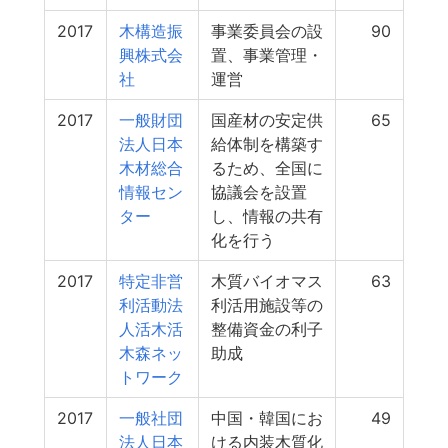
2017
木構造振
事業委員会の設
90
興株式会
置、事業管理・
社
運営
2017
一般財団
国産材の安定供
65
法人日本
給体制を構築す
木材総合
るため、全国に
情報セン
協議会を設置
ター
し、情報の共有
化を行う
2017
特定非営
木質バイオマス
63
利活動法
利活用施設等の
人活木活
整備資金の利子
木森ネッ
助成
トワーク
2017
一般社団
中国・韓国にお
49
法人日本
ける内装木質化