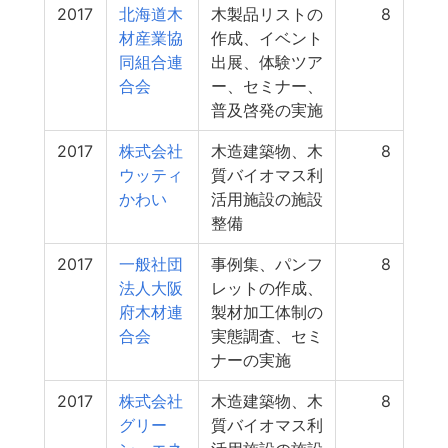
2017
北海道木
木製品リストの
8
材産業協
作成、イベント
同組合連
出展、体験ツア
合会
ー、セミナー、
普及啓発の実施
2017
株式会社
木造建築物、木
8
ウッティ
質バイオマス利
かわい
活用施設の施設
整備
2017
一般社団
事例集、パンフ
8
法人大阪
レットの作成、
府木材連
製材加工体制の
合会
実態調査、セミ
ナーの実施
2017
株式会社
木造建築物、木
8
グリー
質バイオマス利