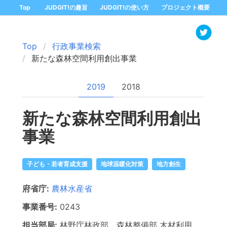
Top
JUDGIT!の趣旨
JUDGIT!の使い方
プロジェクト概要
Top
行政事業検索
新たな森林空間利用創出事業
2019
2018
新たな森林空間利用創出
事業
子ども・若者育成支援
地球温暖化対策
地方創生
府省庁:
農林水産省
事業番号:
0243
担当部局:
林野庁林政部、森林整備部
木材利用