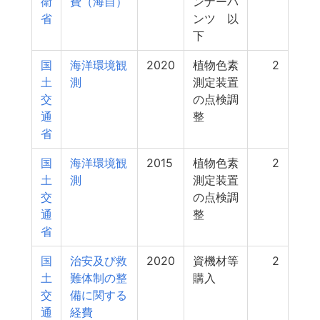
衛
費（海自）
ンナーパ
省
ンツ 以
下
国
海洋環境観
2020
植物色素
2
土
測
測定装置
交
の点検調
通
整
省
国
海洋環境観
2015
植物色素
2
土
測
測定装置
交
の点検調
通
整
省
国
治安及び救
2020
資機材等
2
土
難体制の整
購入
交
備に関する
通
経費