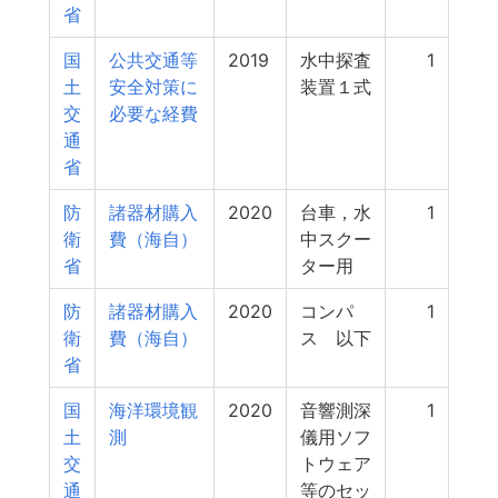
省
国
公共交通等
2019
水中探査
1
土
安全対策に
装置１式
交
必要な経費
通
省
防
諸器材購入
2020
台車，水
1
衛
費（海自）
中スクー
省
ター用
防
諸器材購入
2020
コンパ
1
衛
費（海自）
ス 以下
省
国
海洋環境観
2020
音響測深
1
土
測
儀用ソフ
交
トウェア
通
等のセッ