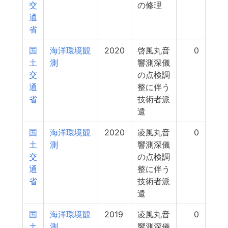
交
の修理
通
省
国
海洋環境観
2020
啓風丸音
0
土
測
響測深儀
交
の点検調
通
整に伴う
省
技術者派
遣
国
海洋環境観
2020
凌風丸音
0
土
測
響測深儀
交
の点検調
通
整に伴う
省
技術者派
遣
国
海洋環境観
2019
凌風丸音
0
土
測
響測深儀