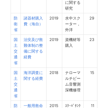
に関する
研究
防
諸器材購入
2019
水中スク
29
衛
費（海自）
ーター，
省
外洋
国
治安及び救
2019
資機材等
23
土
難体制の整
購入
交
備に関する
通
経費
省
国
海洋調査に
2018
ナローマ
15
土
関する経費
ルチビー
交
ム音響測
通
深機修理
省
防
一般用救命
2015
ｽｸｰﾊﾞﾀﾝｸ
11