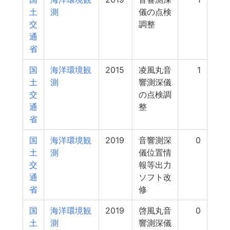
土
測
儀の点検
交
調整
通
省
国
海洋環境観
2015
凌風丸音
1
土
測
響測深儀
交
の点検調
通
整
省
国
海洋環境観
2019
音響測深
0
土
測
儀位置情
交
報等出力
通
ソフト改
省
修
国
海洋環境観
2019
啓風丸音
0
土
測
響測深儀