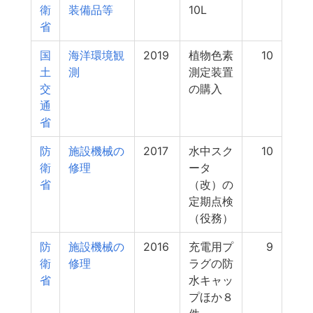
衛
装備品等
10L
省
国
海洋環境観
2019
植物色素
10
土
測
測定装置
交
の購入
通
省
防
施設機械の
2017
水中スク
10
衛
修理
ータ
省
（改）の
定期点検
（役務）
防
施設機械の
2016
充電用プ
9
衛
修理
ラグの防
省
水キャッ
プほか８