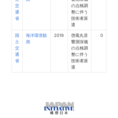
交
の点検調
通
整に伴う
省
技術者派
遣
国
海洋環境観
2019
啓風丸音
0
土
測
響測深儀
交
の点検調
通
整に伴う
省
技術者派
遣