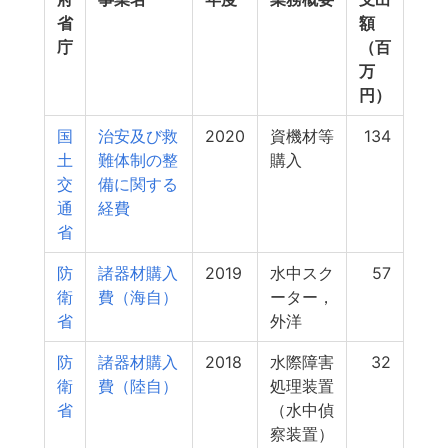
省
額
庁
（百
万
円）
国
治安及び救
2020
資機材等
134
土
難体制の整
購入
交
備に関する
通
経費
省
防
諸器材購入
2019
水中スク
57
衛
費（海自）
ーター，
省
外洋
防
諸器材購入
2018
水際障害
32
衛
費（陸自）
処理装置
省
（水中偵
察装置）