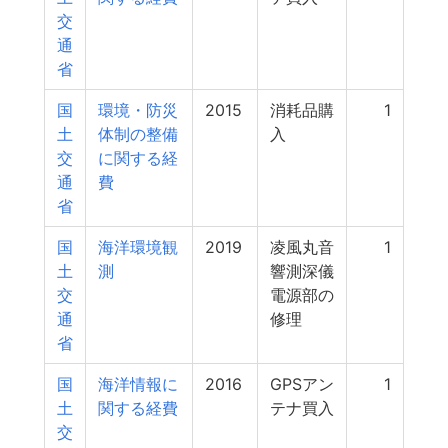
交
通
省
国
環境・防災
2015
消耗品購
1
土
体制の整備
入
交
に関する経
通
費
省
国
海洋環境観
2019
凌風丸音
1
土
測
響測深儀
交
電源部の
通
修理
省
国
海洋情報に
2016
GPSアン
1
土
関する経費
テナ買入
交