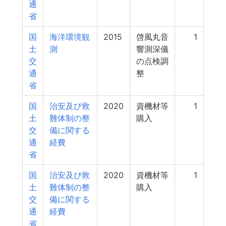
通
省
国
海洋環境観
2015
啓風丸音
1
土
測
響測深儀
交
の点検調
通
整
省
国
治安及び救
2020
資機材等
1
土
難体制の整
購入
交
備に関する
通
経費
省
国
治安及び救
2020
資機材等
1
土
難体制の整
購入
交
備に関する
通
経費
省