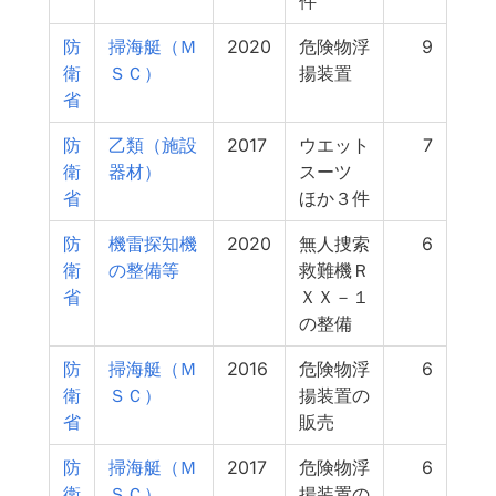
件
防
掃海艇（Ｍ
2020
危険物浮
9
衛
ＳＣ）
揚装置
省
防
乙類（施設
2017
ウエット
7
衛
器材）
スーツ
省
ほか３件
防
機雷探知機
2020
無人捜索
6
衛
の整備等
救難機Ｒ
省
ＸＸ－１
の整備
防
掃海艇（Ｍ
2016
危険物浮
6
衛
ＳＣ）
揚装置の
省
販売
防
掃海艇（Ｍ
2017
危険物浮
6
衛
ＳＣ）
揚装置の