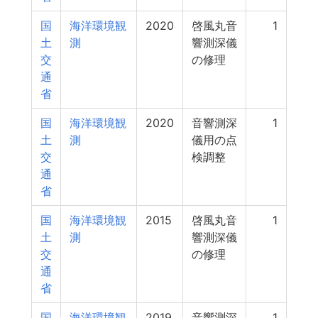
国
海洋環境観
2020
啓風丸音
1
土
測
響測深儀
交
の修理
通
省
国
海洋環境観
2020
音響測深
1
土
測
儀用の点
交
検調整
通
省
国
海洋環境観
2015
啓風丸音
1
土
測
響測深儀
交
の修理
通
省
国
海洋環境観
2019
音響測深
1