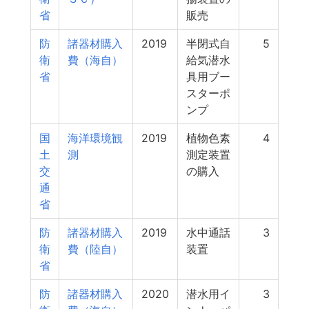
省
販売
防
諸器材購入
2019
半閉式自
5
衛
費（海自）
給気潜水
省
具用ブー
スターポ
ンプ
国
海洋環境観
2019
植物色素
4
土
測
測定装置
交
の購入
通
省
防
諸器材購入
2019
水中通話
3
衛
費（陸自）
装置
省
防
諸器材購入
2020
潜水用イ
3