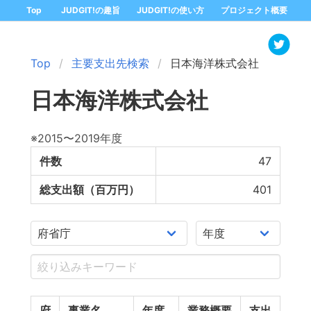
Top
JUDGIT!の趣旨
JUDGIT!の使い方
プロジェクト概要
Top
主要支出先検索
日本海洋株式会社
日本海洋株式会社
※2015〜2019年度
件数
47
総支出額（百万円）
401
府
事業名
年度
業務概要
支出