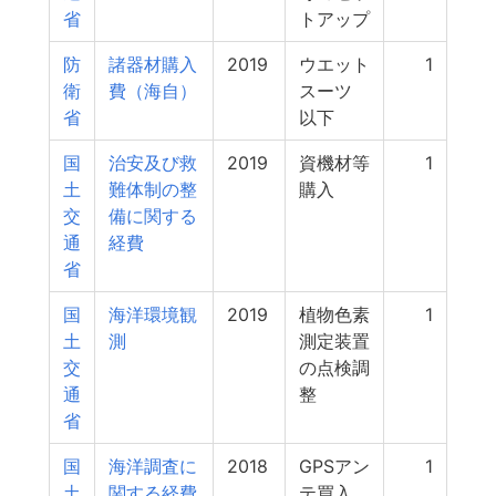
省
トアップ
防
諸器材購入
2019
ウエット
1
衛
費（海自）
スーツ
省
以下
国
治安及び救
2019
資機材等
1
土
難体制の整
購入
交
備に関する
通
経費
省
国
海洋環境観
2019
植物色素
1
土
測
測定装置
交
の点検調
通
整
省
国
海洋調査に
2018
GPSアン
1
土
関する経費
テ買入