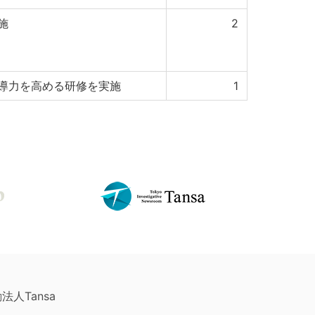
施
2
導力を高める研修を実施
1
法人Tansa