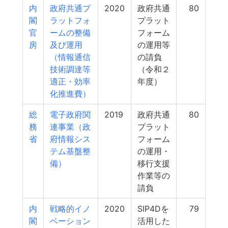
内
政府共通プ
2020
政府共通
80
閣
ラットフォ
プラット
官
ームの整備
フォーム
房
及び運用
の運用等
（情報通信
の請負
技術調達等
（令和２
適正・効率
年度）
化推進費）
総
電子政府関
2019
政府共通
80
務
連事業（政
プラット
省
府情報シス
フォーム
テム基盤整
の運用・
備）
移行支援
作業等の
請負
内
戦略的イノ
2020
SIP4Dを
79
閣
ベーション
活用した