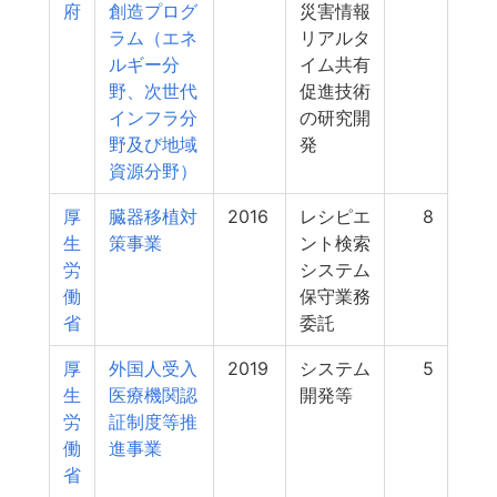
府
創造プログ
災害情報
ラム（エネ
リアルタ
ルギー分
イム共有
野、次世代
促進技術
インフラ分
の研究開
野及び地域
発
資源分野）
厚
臓器移植対
2016
レシピエ
8
生
策事業
ント検索
労
システム
働
保守業務
省
委託
厚
外国人受入
2019
システム
5
生
医療機関認
開発等
労
証制度等推
働
進事業
省