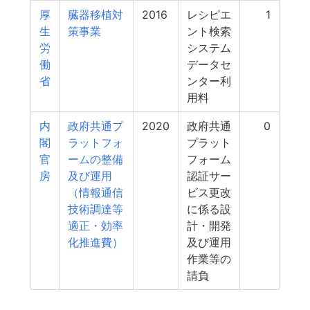
厚
臓器移植対
2016
レシピエ
1
生
策事業
ント検索
労
システム
働
データセ
省
ンター利
用料
内
政府共通プ
2020
政府共通
0
閣
ラットフォ
プラット
官
ームの整備
フォーム
房
及び運用
認証サー
（情報通信
ビス更改
技術調達等
に係る設
適正・効率
計・開発
化推進費）
及び運用
作業等の
請負