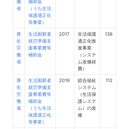
働
補助金
省
（うち生活
保護適正化
等事業）
厚
生活困窮者
2017
生活保護
138
生
就労準備支
適正化推
労
援事業費等
進事業
働
補助金
（システ
省
ム改修経
費）
厚
生活困窮者
2019
総合福祉
112
生
就労準備支
システム
労
援事業費等
（生活保
働
補助金
護システ
省
（うち生活
ム）の改
保護適正化
修
等事業）