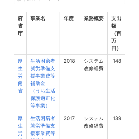
府
事業名
年度
業務概要
支出
省
額
庁
（百
万
円）
厚
生活困窮者
2018
システム
148
生
就労準備支
改修経費
労
援事業費等
働
補助金
省
（うち生活
保護適正化
等事業）
厚
生活困窮者
2017
システム
139
生
就労準備支
改修経費
労
援事業費等