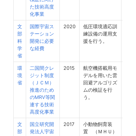
た技術高度
化事業
文
国際宇宙ス
2020
低圧環境適応訓
6
部
テーション
練設備の運用支
科
開発に必要
援を行う。
学
な経費
省
環
二国間クレ
2015
航空機搭載用モ
6
境
ジット制度
デルを用いた雲
省
（ＪＣＭ）
回避アルゴリズ
推進のため
ムの検証を行
のMRV等関
う。
連する技術
高度化事業
文
国立研究開
2017
小動物飼育装
6
部
発法人宇宙
置 （ＭＨＵ）