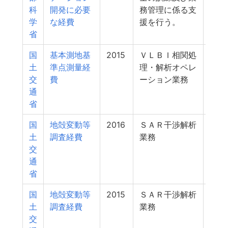
科
開発に必要
務管理に係る支
学
な経費
援を行う。
省
国
基本測地基
2015
ＶＬＢＩ相関処
10
土
準点測量経
理・解析オペレ
交
費
ーション業務
通
省
国
地殻変動等
2016
ＳＡＲ干渉解析
10
土
調査経費
業務
交
通
省
国
地殻変動等
2015
ＳＡＲ干渉解析
10
土
調査経費
業務
交