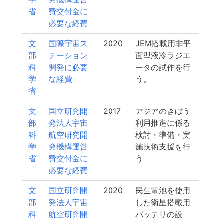
省
費交付金に
必要な経費
文
国際宇宙ス
2020
JEM搭載用非平
19
部
テーション
面型液冷ラジエ
科
開発に必要
ータの試作を行
学
な経費
う。
省
文
国立研究開
2017
アジアのきぼう
18
部
発法人宇宙
利用推進に係る
科
航空研究開
検討・準備・実
学
発機構運営
施技術支援を行
省
費交付金に
う
必要な経費
文
国立研究開
2020
民生電池を使用
15
部
発法人宇宙
した衛星搭載用
科
航空研究開
バッテリの設