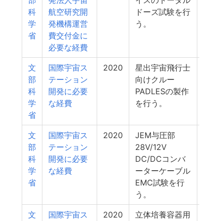
部
発法人宇宙
イスのトータル
科
航空研究開
ドーズ試験を行
学
発機構運営
う。
省
費交付金に
必要な経費
文
国際宇宙ス
2020
星出宇宙飛行士
1
部
テーション
向けクルー
科
開発に必要
PADLESの製作
学
な経費
を行う。
省
文
国際宇宙ス
2020
JEM与圧部
1
部
テーション
28V/12V
科
開発に必要
DC/DCコンバ
学
な経費
ーターケーブル
省
EMC試験を行
う。
文
国際宇宙ス
2020
立体培養容器用
1