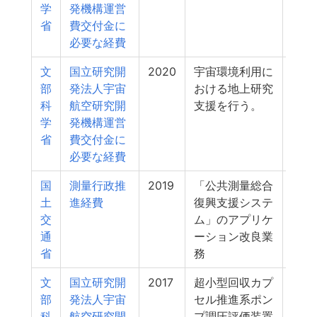
学
発機構運営
省
費交付金に
必要な経費
文
国立研究開
2020
宇宙環境利用に
2
部
発法人宇宙
おける地上研究
科
航空研究開
支援を行う。
学
発機構運営
省
費交付金に
必要な経費
国
測量行政推
2019
「公共測量総合
2
土
進経費
復興支援システ
交
ム」のアプリケ
通
ーション改良業
省
務
文
国立研究開
2017
超小型回収カプ
2
部
発法人宇宙
セル推進系ポン
科
航空研究開
プ調圧評価装置