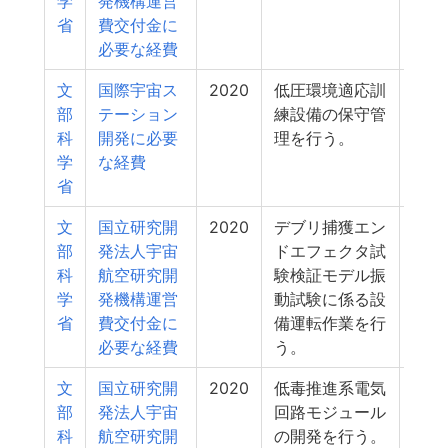
学
発機構運営
省
費交付金に
必要な経費
文
国際宇宙ス
2020
低圧環境適応訓
3
部
テーション
練設備の保守管
科
開発に必要
理を行う。
学
な経費
省
文
国立研究開
2020
デブリ捕獲エン
2
部
発法人宇宙
ドエフェクタ試
科
航空研究開
験検証モデル振
学
発機構運営
動試験に係る設
省
費交付金に
備運転作業を行
必要な経費
う。
文
国立研究開
2020
低毒推進系電気
2
部
発法人宇宙
回路モジュール
科
航空研究開
の開発を行う。