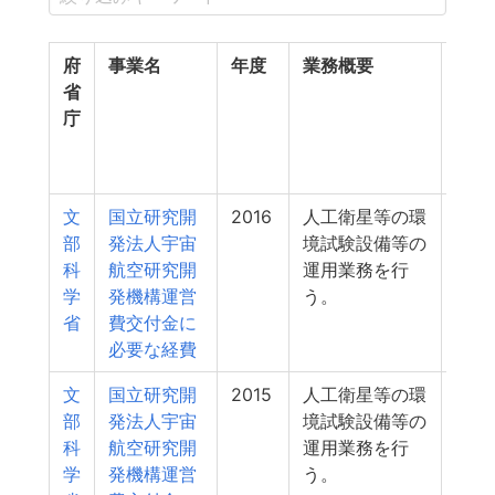
府
事業名
年度
業務概要
支出
省
額
庁
（百
万
円）
文
国立研究開
2016
人工衛星等の環
619
部
発法人宇宙
境試験設備等の
科
航空研究開
運用業務を行
学
発機構運営
う。
省
費交付金に
必要な経費
文
国立研究開
2015
人工衛星等の環
579
部
発法人宇宙
境試験設備等の
科
航空研究開
運用業務を行
学
発機構運営
う。