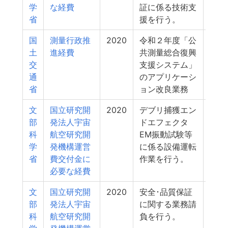
学
な経費
証に係る技術支
省
援を行う。
国
測量行政推
2020
令和２年度「公
3
土
進経費
共測量総合復興
交
支援システム」
通
のアプリケーシ
省
ョン改良業務
文
国立研究開
2020
デブリ捕獲エン
3
部
発法人宇宙
ドエフェクタ
科
航空研究開
EM振動試験等
学
発機構運営
に係る設備運転
省
費交付金に
作業を行う。
必要な経費
文
国立研究開
2020
安全･品質保証
3
部
発法人宇宙
に関する業務請
科
航空研究開
負を行う。