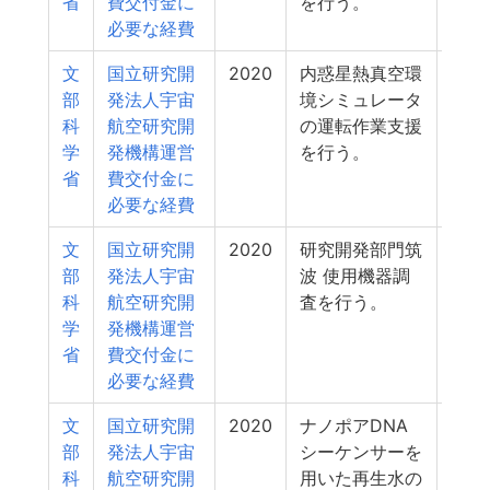
省
費交付金に
を行う。
必要な経費
文
国立研究開
2020
内惑星熱真空環
1
部
発法人宇宙
境シミュレータ
科
航空研究開
の運転作業支援
学
発機構運営
を行う。
省
費交付金に
必要な経費
文
国立研究開
2020
研究開発部門筑
1
部
発法人宇宙
波 使用機器調
科
航空研究開
査を行う。
学
発機構運営
省
費交付金に
必要な経費
文
国立研究開
2020
ナノポアDNA
1
部
発法人宇宙
シーケンサーを
科
航空研究開
用いた再生水の