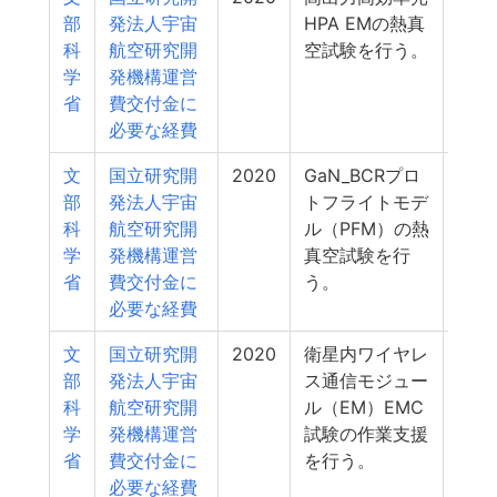
部
発法人宇宙
HPA EMの熱真
科
航空研究開
空試験を行う。
学
発機構運営
省
費交付金に
必要な経費
文
国立研究開
2020
GaN_BCRプロ
1
部
発法人宇宙
トフライトモデ
科
航空研究開
ル（PFM）の熱
学
発機構運営
真空試験を行
省
費交付金に
う。
必要な経費
文
国立研究開
2020
衛星内ワイヤレ
1
部
発法人宇宙
ス通信モジュー
科
航空研究開
ル（EM）EMC
学
発機構運営
試験の作業支援
省
費交付金に
を行う。
必要な経費