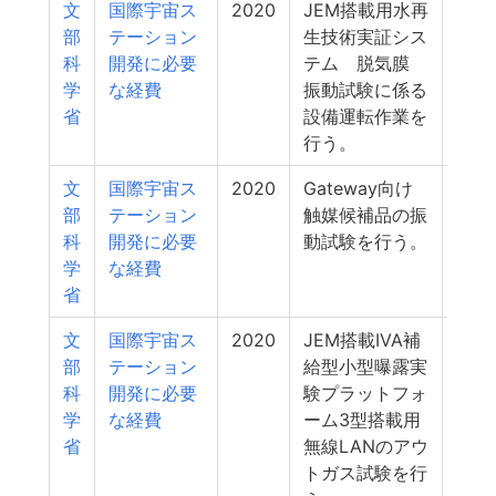
文
国際宇宙ス
2020
JEM搭載用水再
0
部
テーション
生技術実証シス
科
開発に必要
テム 脱気膜
学
な経費
振動試験に係る
省
設備運転作業を
行う。
文
国際宇宙ス
2020
Gateway向け
0
部
テーション
触媒候補品の振
科
開発に必要
動試験を行う。
学
な経費
省
文
国際宇宙ス
2020
JEM搭載IVA補
0
部
テーション
給型小型曝露実
科
開発に必要
験プラットフォ
学
な経費
ーム3型搭載用
省
無線LANのアウ
トガス試験を行