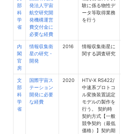
部
発法人宇宙
験に係る物性デ
科
航空研究開
ータ等取得業務
学
発機構運営
を行う
省
費交付金に
必要な経費
内
情報収集衛
2016
情報収集衛星に
41
閣
星の研究・
関する調査研究
官
開発
房
文
国際宇宙ス
2020
HTV-X RS422/
36
部
テーション
中速系プロトコ
科
開発に必要
ル変換装置認定
学
な経費
モデルの製作を
省
行う。 契約時
契約方式【一般
競争契約（最低
価格）】契約期