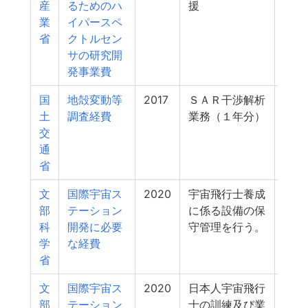
産
るためのハ
援
業
イパースペ
省
クトルセン
サの研究開
発事業費
国
地殻変動等
2017
ＳＡＲ干渉解析
10
土
調査経費
業務（１年分）
交
通
省
文
国際宇宙ス
2020
宇宙飛行士養成
10
部
テーション
に係る設備の保
科
開発に必要
守管理を行う。
学
な経費
省
文
国際宇宙ス
2020
日本人宇宙飛行
10
部
テーション
士の訓練及び業