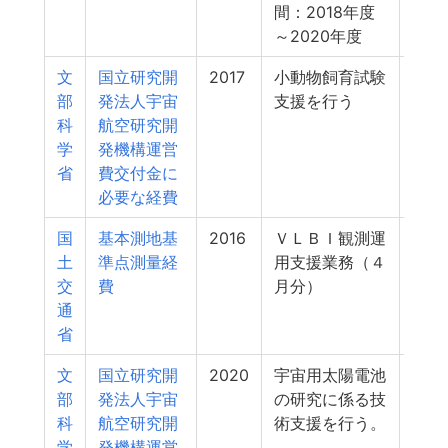
間：2018年度
～2020年度
文
国立研究開
2017
小動物飼育試験
33
部
発法人宇宙
支援を行う
科
航空研究開
学
発機構運営
省
費交付金に
必要な経費
国
基本測地基
2016
ＶＬＢＩ観測運
25
土
準点測量経
用支援業務（４
交
費
月分）
通
省
文
国立研究開
2020
宇宙用太陽電池
20
部
発法人宇宙
の研究に係る技
科
航空研究開
術支援を行う。
学
発機構運営