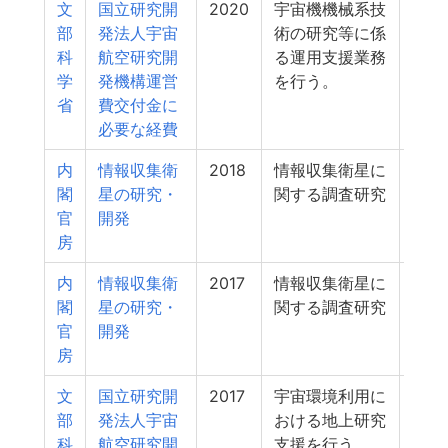
文
国立研究開
2020
宇宙機機械系技
156
部
発法人宇宙
術の研究等に係
科
航空研究開
る運用支援業務
学
発機構運営
を行う。
省
費交付金に
必要な経費
内
情報収集衛
2018
情報収集衛星に
153
閣
星の研究・
関する調査研究
官
開発
房
内
情報収集衛
2017
情報収集衛星に
75
閣
星の研究・
関する調査研究
官
開発
房
文
国立研究開
2017
宇宙環境利用に
66
部
発法人宇宙
おける地上研究
科
航空研究開
支援を行う。