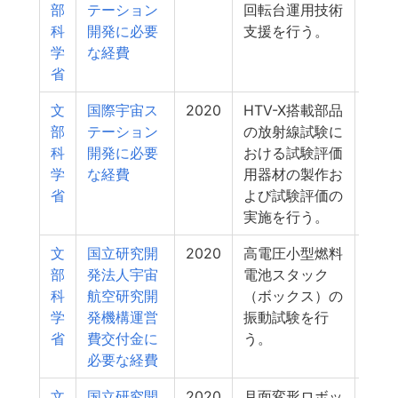
部
テーション
回転台運用技術
科
開発に必要
支援を行う。
学
な経費
省
文
国際宇宙ス
2020
HTV-X搭載部品
1
部
テーション
の放射線試験に
科
開発に必要
おける試験評価
学
な経費
用器材の製作お
省
よび試験評価の
実施を行う。
文
国立研究開
2020
高電圧小型燃料
0
部
発法人宇宙
電池スタック
科
航空研究開
（ボックス）の
学
発機構運営
振動試験を行
省
費交付金に
う。
必要な経費
文
国立研究開
2020
月面変形ロボッ
0