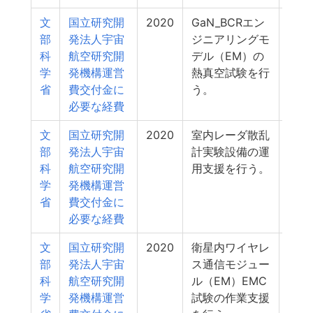
文
国立研究開
2020
GaN_BCRエン
1
部
発法人宇宙
ジニアリングモ
科
航空研究開
デル（EM）の
学
発機構運営
熱真空試験を行
省
費交付金に
う。
必要な経費
文
国立研究開
2020
室内レーダ散乱
1
部
発法人宇宙
計実験設備の運
科
航空研究開
用支援を行う。
学
発機構運営
省
費交付金に
必要な経費
文
国立研究開
2020
衛星内ワイヤレ
1
部
発法人宇宙
ス通信モジュー
科
航空研究開
ル（EM）EMC
学
発機構運営
試験の作業支援