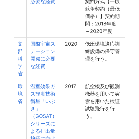
必要な経費
契約方式【一般
競争契約（最低
価格）】契約期
間：2018年度
～2020年度
文
国際宇宙ス
2020
低圧環境適応訓
8
部
テーション
練設備の保守管
科
開発に必要
理を行う。
学
な経費
省
環
温室効果ガ
2017
航空機及び観測
7
境
ス観測技術
機器を用いて実
省
衛星「いぶ
雲を用いた検証
き」
試験飛行を行
（GOSAT）
う。
シリーズに
よる排出量
検証に向け