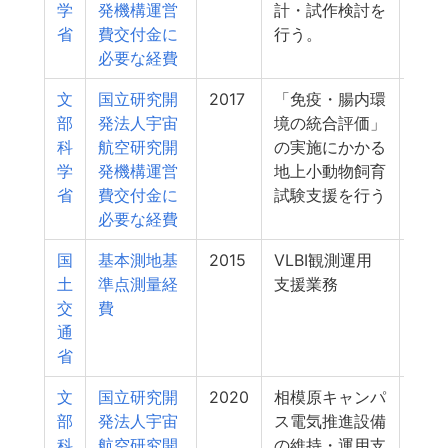
学
発機構運営
計・試作検討を
省
費交付金に
行う。
必要な経費
文
国立研究開
2017
「免疫・腸内環
15
部
発法人宇宙
境の統合評価」
科
航空研究開
の実施にかかる
学
発機構運営
地上小動物飼育
省
費交付金に
試験支援を行う
必要な経費
国
基本測地基
2015
VLBI観測運用
15
土
準点測量経
支援業務
交
費
通
省
文
国立研究開
2020
相模原キャンパ
13
部
発法人宇宙
ス電気推進設備
科
航空研究開
の維持・運用支