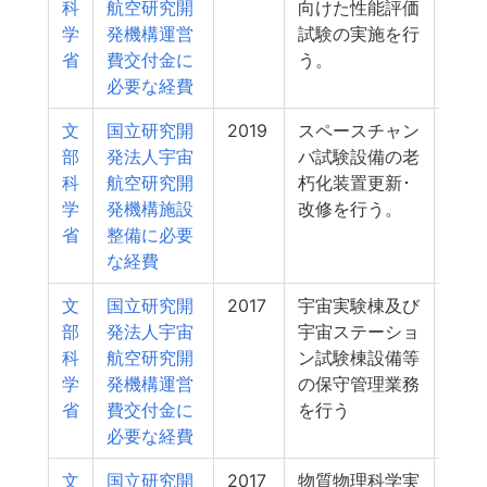
科
航空研究開
向けた性能評価
学
発機構運営
試験の実施を行
省
費交付金に
う。
必要な経費
文
国立研究開
2019
スペースチャン
53
部
発法人宇宙
バ試験設備の老
科
航空研究開
朽化装置更新･
学
発機構施設
改修を行う。
省
整備に必要
な経費
文
国立研究開
2017
宇宙実験棟及び
52
部
発法人宇宙
宇宙ステーショ
科
航空研究開
ン試験棟設備等
学
発機構運営
の保守管理業務
省
費交付金に
を行う
必要な経費
文
国立研究開
2017
物質物理科学実
43