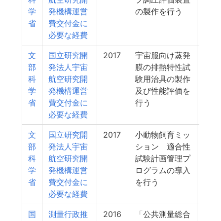
学
発機構運営
の製作を行う
省
費交付金に
必要な経費
文
国立研究開
2017
宇宙服向け蒸発
2
部
発法人宇宙
膜の排熱特性試
科
航空研究開
験用治具の製作
学
発機構運営
及び性能評価を
省
費交付金に
行う
必要な経費
文
国立研究開
2017
小動物飼育ミッ
2
部
発法人宇宙
ション 適合性
科
航空研究開
試験計画管理プ
学
発機構運営
ログラムの導入
省
費交付金に
を行う
必要な経費
国
測量行政推
2016
「公共測量総合
2