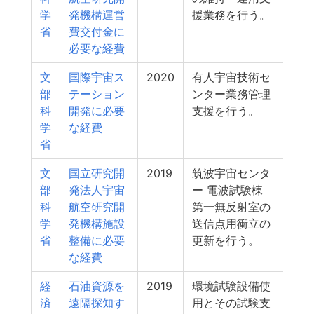
学
発機構運営
援業務を行う。
省
費交付金に
必要な経費
文
国際宇宙ス
2020
有人宇宙技術セ
11
部
テーション
ンター業務管理
科
開発に必要
支援を行う。
学
な経費
省
文
国立研究開
2019
筑波宇宙センタ
11
部
発法人宇宙
ー 電波試験棟
科
航空研究開
第一無反射室の
学
発機構施設
送信点用衝立の
省
整備に必要
更新を行う。
な経費
経
石油資源を
2019
環境試験設備使
11
済
遠隔探知す
用とその試験支