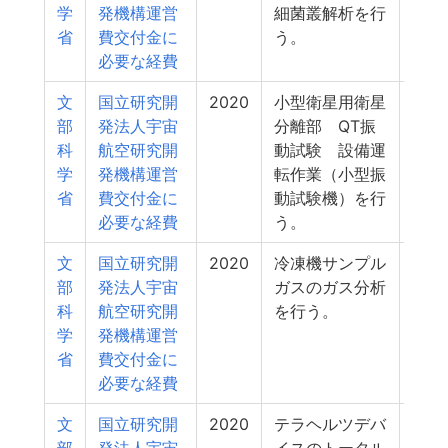
学
発機構運営
細菌叢解析を行
省
費交付金に
う。
必要な経費
文
国立研究開
2020
小型衛星用衛星
1
部
発法人宇宙
分離部 QT振
科
航空研究開
動試験 設備運
学
発機構運営
転作業（小型振
省
費交付金に
動試験機）を行
必要な経費
う。
文
国立研究開
2020
冷凍機サンプル
1
部
発法人宇宙
ガスのガス分析
科
航空研究開
を行う。
学
発機構運営
省
費交付金に
必要な経費
文
国立研究開
2020
テラヘルツデバ
1