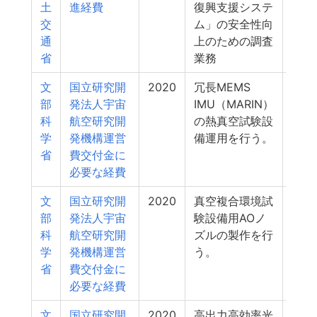
土
進経費
復興支援システ
交
ム」の安全性向
通
上のための調査
省
業務
文
国立研究開
2020
冗長MEMS
1
部
発法人宇宙
IMU（MARIN）
科
航空研究開
の熱真空試験設
学
発機構運営
備運用を行う。
省
費交付金に
必要な経費
文
国立研究開
2020
真空複合環境試
1
部
発法人宇宙
験設備用AOノ
科
航空研究開
ズルの製作を行
学
発機構運営
う。
省
費交付金に
必要な経費
文
国立研究開
2020
高出力高効率光
1