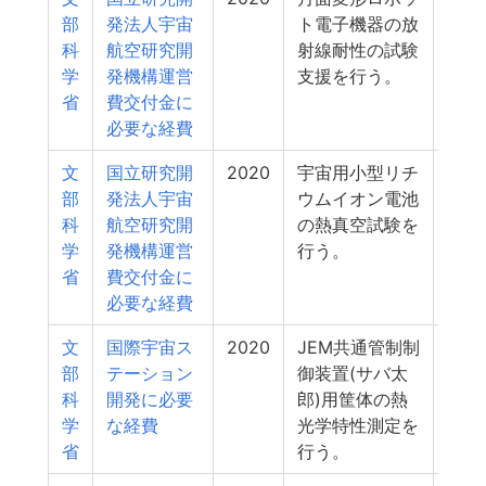
部
発法人宇宙
ト電子機器の放
科
航空研究開
射線耐性の試験
学
発機構運営
支援を行う。
省
費交付金に
必要な経費
文
国立研究開
2020
宇宙用小型リチ
0
部
発法人宇宙
ウムイオン電池
科
航空研究開
の熱真空試験を
学
発機構運営
行う。
省
費交付金に
必要な経費
文
国際宇宙ス
2020
JEM共通管制制
0
部
テーション
御装置(サバ太
科
開発に必要
郎)用筐体の熱
学
な経費
光学特性測定を
省
行う。