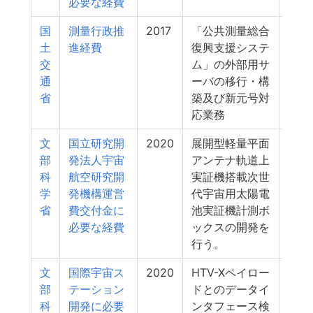
必要な経費
国
測量行政推
2017
「公共測量総合
5
土
進経費
復興支援システ
交
ム」の外部用サ
通
ーバの移行・構
省
築及び新元号対
応業務
文
国立研究開
2020
展開型軽量平面
4
部
発法人宇宙
アンテナ軌道上
科
航空研究開
実証機搭載次世
学
発機構運営
代宇宙用太陽電
省
費交付金に
池実証機計測ボ
必要な経費
ックスの開発を
行う。
文
国際宇宙ス
2020
HTV-Xペイロー
4
部
テーション
ドとのデータイ
科
開発に必要
ンタフェース検