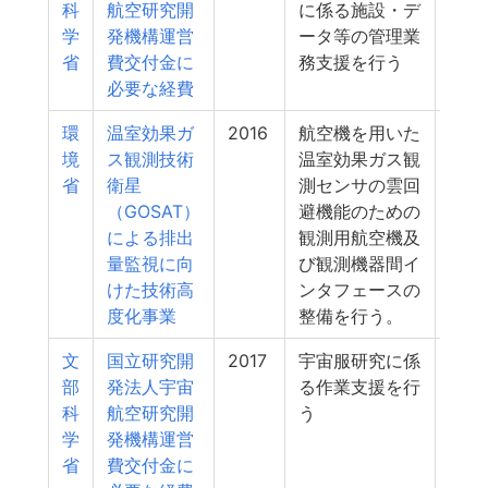
科
航空研究開
に係る施設・デ
学
発機構運営
ータ等の管理業
省
費交付金に
務支援を行う
必要な経費
環
温室効果ガ
2016
航空機を用いた
5
境
ス観測技術
温室効果ガス観
省
衛星
測センサの雲回
（GOSAT）
避機能のための
による排出
観測用航空機及
量監視に向
び観測機器間イ
けた技術高
ンタフェースの
度化事業
整備を行う。
文
国立研究開
2017
宇宙服研究に係
5
部
発法人宇宙
る作業支援を行
科
航空研究開
う
学
発機構運営
省
費交付金に