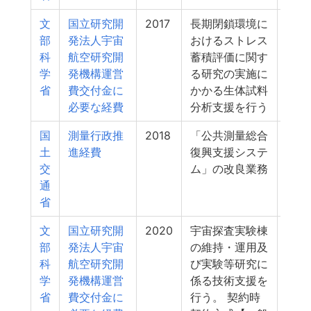
文
国立研究開
2017
長期閉鎖環境に
9
部
発法人宇宙
おけるストレス
科
航空研究開
蓄積評価に関す
学
発機構運営
る研究の実施に
省
費交付金に
かかる生体試料
必要な経費
分析支援を行う
国
測量行政推
2018
「公共測量総合
8
土
進経費
復興支援システ
交
ム」の改良業務
通
省
文
国立研究開
2020
宇宙探査実験棟
8
部
発法人宇宙
の維持・運用及
科
航空研究開
び実験等研究に
学
発機構運営
係る技術支援を
省
費交付金に
行う。 契約時