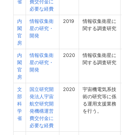
省
費交付金に
必要な経費
内
情報収集衛
2019
情報収集衛星に
470
閣
星の研究・
関する調査研究
官
開発
房
内
情報収集衛
2020
情報収集衛星に
195
閣
星の研究・
関する調査研究
官
開発
房
文
国立研究開
2020
宇宙機電気系技
156
部
発法人宇宙
術の研究等に係
科
航空研究開
る運用支援業務
学
発機構運営
を行う。
省
費交付金に
必要な経費