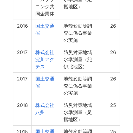
ニング共
摺地区）
同企業体
2016
国土交通
地殻変動等調
26
省
査に係る事業
の実施
2017
株式会社
防災対策地域
26
淀川アク
水準測量（紀
テス
伊北地区）
2017
国土交通
地殻変動等調
26
省
査に係る事業
の実施
2018
株式会社
防災対策地域
25
八州
水準測量（足
摺地区）
2015
国土交通
地殻変動等調
25