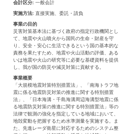
会計区分:
一般会計
実施方法:
直接実施、委託・請負
事業の目的
災害対策基本法に基づく政府の指定行政機関とし
て、地震や火山噴火から国民の生命・財産を守
り、安全・安心に生活できるという国の基本的な
責務を果たすため、地震や火山活動の評価、ある
いは地震や火山の研究等に必要な基礎資料を提供
し、我が国の防災や減災対策に貢献する。
事業概要
「大規模地震対策特別措置法」、「南海トラフ地
震に係る地震防災対策の推進に関する特別措置
法」、「日本海溝・千島海溝周辺海溝型地震に係
る地震防災対策の推進に関する特別措置法」等の
法律で観測の強化を指定している地域において、
地殻変動を把握するため水準測量を実施する。ま
た、先進レーダ衛星に対応するためのシステム整