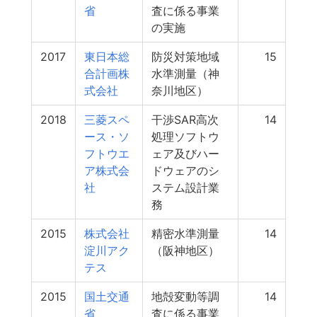
省
査に係る事業
の実施
2017
東日本総
防災対策地域
15
合計画株
水準測量（神
式会社
奈川地区）
2018
三菱スペ
干渉SAR高次
14
ース・ソ
処理ソフトウ
フトウエ
ェア及びハー
ア株式会
ドウェアのシ
社
ステム設計業
務
2015
株式会社
精密水準測量
14
淀川アク
（阪神地区）
テス
2015
国土交通
地殻変動等調
14
省
査に係る事業