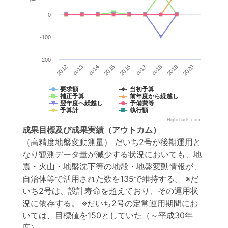
0
-100
-200
2012
2013
2014
2015
2016
2017
2018
2019
2020
要求額
当初予算
補正予算
前年度から繰越し
翌年度へ繰越し
予備費等
予算計
執行額
Highcharts.com
成果目標
及び
成果実績
（アウトカム）
（高精度地盤変動測量） だいち2号が後期運用と
なり観測データ量が減少する状況においても、地
震・火山・地盤沈下等の地殻・地盤変動情報が、
自治体等で活用された数を135で維持する。 ※だ
いち2号は、設計寿命を超えており、その運用状
況に依存する。 ※だいち2号の定常運用期間にお
いては、目標値を150としていた（～平成30年
度）。