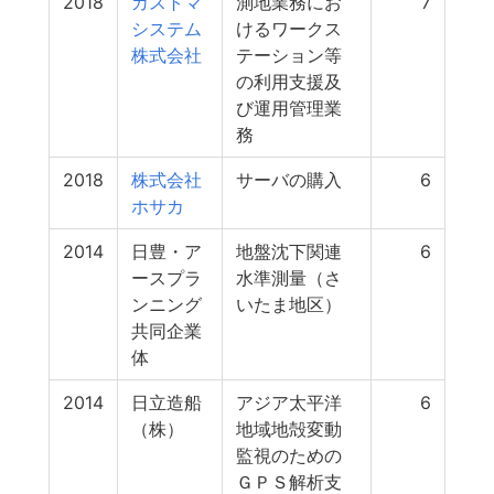
2018
カストマ
測地業務にお
7
システム
けるワークス
株式会社
テーション等
の利用支援及
び運用管理業
務
2018
株式会社
サーバの購入
6
ホサカ
2014
日豊・ア
地盤沈下関連
6
ースプラ
水準測量（さ
ンニング
いたま地区）
共同企業
体
2014
日立造船
アジア太平洋
6
（株）
地域地殻変動
監視のための
ＧＰＳ解析支