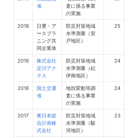
省
査に係る事業
の実施
2018
日豊・ア
防災対策地域
25
ースプラ
水準測量（室
ニング共
戸地区）
同企業体
2016
株式会社
防災対策地域
24
淀川アク
水準測量（紀
テス
伊南地区）
2016
国土交通
地殻変動等調
24
省
査に係る事業
の実施
2017
東日本総
防災対策地域
23
合計画株
水準測量（駿
式会社
河地区）