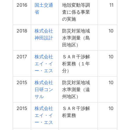
2016
国土交通
地殻変動等調
11
省
査に係る事業
の実施
2018
株式会社
防災対策地域
10
神田設計
水準測量（島
田地区）
2017
株式会社
ＳＡＲ干渉解
10
エイ・イ
析業務（１年
ー・エス
分）
2015
株式会社
防災対策地域
10
日研コン
水準測量（遠
サル
州地区）
2015
株式会社
ＳＡＲ干渉解
10
エイ・イ
析業務
ー・エス