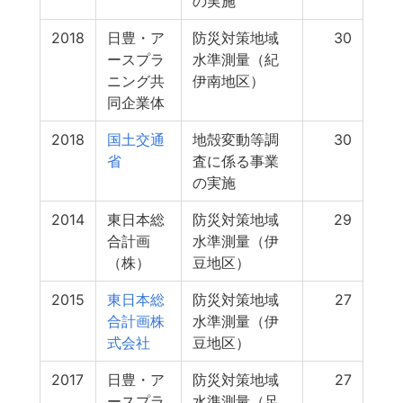
の実施
2018
日豊・ア
防災対策地域
30
ースプラ
水準測量（紀
ニング共
伊南地区）
同企業体
2018
国土交通
地殻変動等調
30
省
査に係る事業
の実施
2014
東日本総
防災対策地域
29
合計画
水準測量（伊
（株）
豆地区）
2015
東日本総
防災対策地域
27
合計画株
水準測量（伊
式会社
豆地区）
2017
日豊・ア
防災対策地域
27
ースプラ
水準測量（足