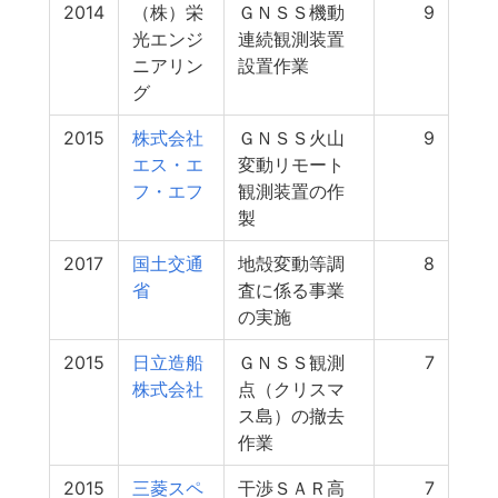
2014
（株）栄
ＧＮＳＳ機動
9
光エンジ
連続観測装置
ニアリン
設置作業
グ
2015
株式会社
ＧＮＳＳ火山
9
エス・エ
変動リモート
フ・エフ
観測装置の作
製
2017
国土交通
地殻変動等調
8
省
査に係る事業
の実施
2015
日立造船
ＧＮＳＳ観測
7
株式会社
点（クリスマ
ス島）の撤去
作業
2015
三菱スペ
干渉ＳＡＲ高
7