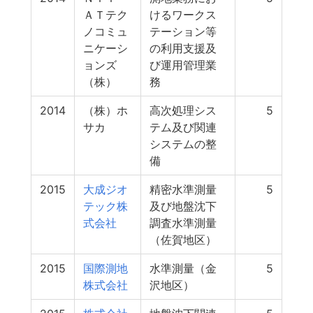
ＡＴテク
けるワークス
ノコミュ
テーション等
ニケーシ
の利用支援及
ョンズ
び運用管理業
（株）
務
2014
（株）ホ
高次処理シス
5
サカ
テム及び関連
システムの整
備
2015
大成ジオ
精密水準測量
5
テック株
及び地盤沈下
式会社
調査水準測量
（佐賀地区）
2015
国際測地
水準測量（金
5
株式会社
沢地区）