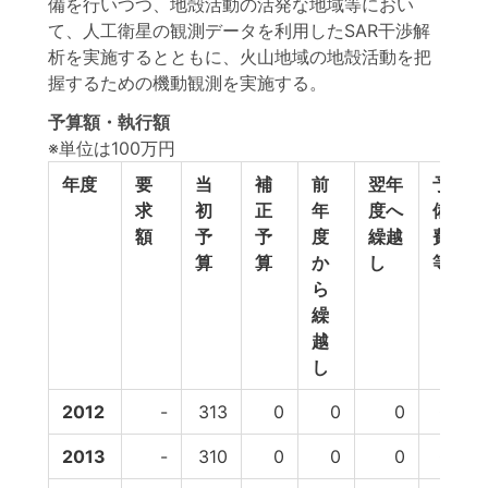
備を行いつつ、地殻活動の活発な地域等におい
て、人工衛星の観測データを利用したSAR干渉解
析を実施するとともに、火山地域の地殻活動を把
握するための機動観測を実施する。
予算額・執行額
※単位は100万円
年度
要
当
補
前
翌年
予
求
初
正
年
度へ
備
額
予
予
度
繰越
費
算
算
か
し
等
ら
繰
越
し
2012
-
313
0
0
0
0
2013
-
310
0
0
0
0