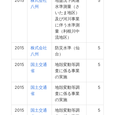
2015
株式会社
地盤沈下関連
5
八州
水準測量（さ
いたま地区）
及び河川事業
に伴う水準測
量（利根川中
流地区）
2015
株式会社
防災水準（仙
5
八州
台）
2015
国土交通
地殻変動等調
5
省
査に係る事業
の実施
2015
国土交通
地殻変動等調
5
省
査に係る事業
の実施
2015
国土交通
地殻変動等調
5