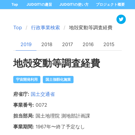
Top
JUDGIT!の趣旨
JUDGIT!の使い方
プロジェクト概要
Top
行政事業検索
地殻変動等調査経費
2019
2018
2017
2016
2015
地殻変動等調査経費
宇宙開発利用
国土強靱化施策
府省庁:
国土交通省
事業番号:
0072
担当部局:
国土地理院
測地部計画課
事業期間:
1967年
〜
終了予定なし