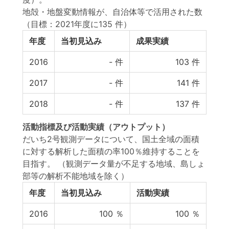
地殻・地盤変動情報が、自治体等で活用された数
（目標：2021年度に135 件）
年度
当初見込み
成果実績
2016
-
件
103
件
2017
-
件
141
件
2018
-
件
137
件
活動指標
及び
活動実績
（アウトプット）
だいち2号観測データについて、国土全域の面積
に対する解析した面積の率100％維持することを
目指す。 （観測データ量が不足する地域、島しょ
部等の解析不能地域を除く）
年度
当初見込み
活動実績
2016
100
％
100
％