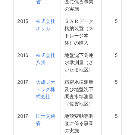
省
査に係る事業
の実施
2015
株式会社
ＳＡＲデータ
5
ホサカ
格納装置（ス
トレージ本
体）の購入
2016
株式会社
地盤沈下関連
5
八州
水準測量（さ
いたま地区）
2017
大成ジオ
精密水準測量
5
テック株
及び地盤沈下
式会社
調査水準測量
（佐賀地区）
2017
国土交通
地殻変動等調
5
省
査に係る事業
の実施