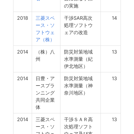
の実施
2018
三菱スペ
干渉SAR高次
14
ース・ソ
処理ソフトウ
フトウェ
ェアの改造
ア（株）
2014
（株）八
防災対策地域
13
州
水準測量（紀
伊北地区）
2014
日豊・ア
防災対策地域
13
ースプラ
水準測量（神
ンニング
奈川地区）
共同企業
体
2014
三菱スペ
干渉ＳＡＲ高
13
ース・ソ
次処理ソフト
フトウェ
ウェア及び支