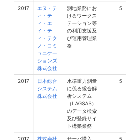
2017
エヌ・テ
測地業務にお
5
ィ・テ
けるワークス
ィ・エ
テーション等
イ・テ
の利用支援及
ィ・テク
び運用管理業
ノ・コミ
務
ュニケー
ションズ
株式会社
2017
日本総合
水準重力測量
5
システム
に係る総合解
株式会社
析システム
（LAGSAS）
のデータ検索
及び登録サイ
ト構築業務
2017
株式会社
サーバ購入
5