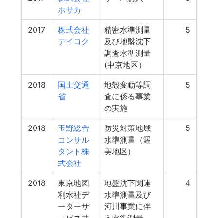
ホサカ
2017
株式会社
精密水準測量
5
テイコク
及び地盤沈下
調査水準測量
(中京地区）
2018
国土交通
地殻変動等調
5
省
査に係る事業
の実施
2018
玉野総合
防災対策地域
5
コンサル
水準測量（渥
タント株
美地区）
式会社
2018
東京地図
地盤沈下関連
4
利水社デ
水準測量及び
ーターサ
河川事業に伴