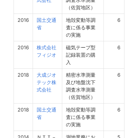
式会社
調査水準測量
（佐賀地区）
2016
国土交通
地殻変動等調
6
省
査に係る事業
の実施
2016
株式会社
磁気テープ型
6
フィジオ
記録装置の購
入
2018
大成ジオ
精密水準測量
6
テック株
及び地盤沈下
式会社
調査水準測量
（佐賀地区）
2018
国土交通
地殻変動等調
6
省
査に係る事業
の実施
2014
ＮＴＴ－
測地業務にお
5