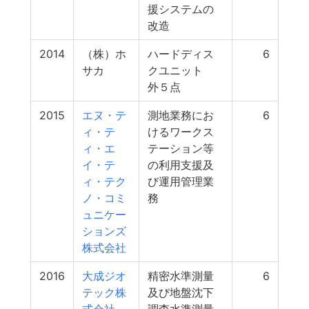
援システムの
改造
2014
（株）ホ
ハードディス
6
サカ
クユニット
外５点
2015
エヌ・テ
測地業務にお
6
ィ・テ
けるワークス
ィ・エ
テーション等
イ・テ
の利用支援及
ィ・テク
び運用管理業
ノ・コミ
務
ュニケー
ションズ
株式会社
2016
大成ジオ
精密水準測量
6
テック株
及び地盤沈下