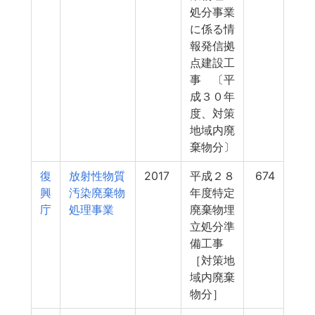
処分事業
に係る情
報発信拠
点建設工
事 〔平
成３０年
度、対策
地域内廃
棄物分〕
復
放射性物質
2017
平成２８
674
興
汚染廃棄物
年度特定
庁
処理事業
廃棄物埋
立処分準
備工事
［対策地
域内廃棄
物分］