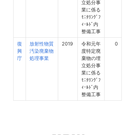
立処分事
業に係る
ﾓﾆﾀﾘﾝｸﾞﾌ
ｨｰﾙﾄﾞ内
整備工事
復
放射性物質
2019
令和元年
0
興
汚染廃棄物
度特定廃
庁
処理事業
棄物の埋
立処分事
業に係る
ﾓﾆﾀﾘﾝｸﾞﾌ
ｨｰﾙﾄﾞ内
整備工事