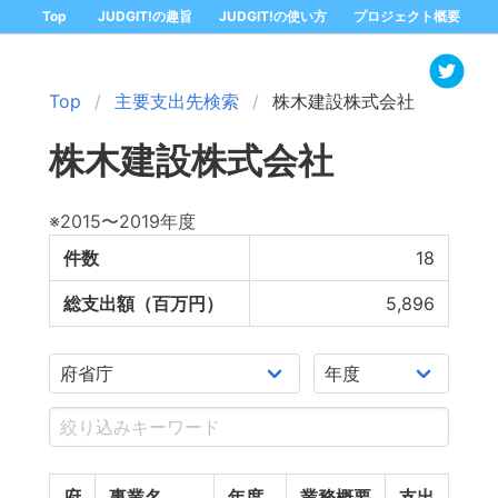
Top
JUDGIT!の趣旨
JUDGIT!の使い方
プロジェクト概要
Top
主要支出先検索
株木建設株式会社
株木建設株式会社
※2015〜2019年度
件数
18
総支出額（百万円）
5,896
府
事業名
年度
業務概要
支出