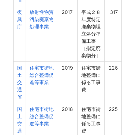
復
放射性物質
2017
平成２８
317
興
汚染廃棄物
年度特定
庁
処理事業
廃棄物埋
立処分準
備工事
［指定廃
棄物分］
国
住宅市街地
2019
住宅市街
226
土
総合整備促
地整備に
交
進等事業
係る工事
通
費
省
国
住宅市街地
2018
住宅市街
225
土
総合整備促
地整備に
交
進等事業
係る工事
通
費