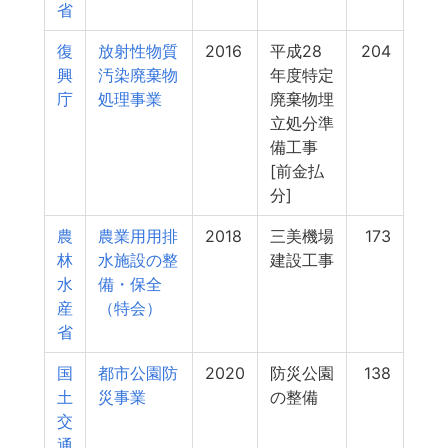
省
復
放射性物質
2016
平成28
204
興
汚染廃棄物
年度特定
庁
処理事業
廃棄物埋
立処分準
備工事
[前金払
分]
農
農業用用排
2018
三美機場
173
林
水施設の整
建設工事
水
備・保全
産
（特会）
省
国
都市公園防
2020
防災公園
138
土
災事業
の整備
交
通