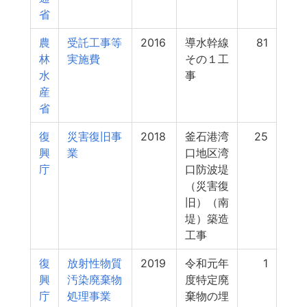
省
農
受託工事等
2016
導水幹線
81
林
実施費
その１工
水
事
産
省
復
災害復旧事
2018
釜石港湾
25
興
業
口地区湾
庁
口防波堤
（災害復
旧）（南
堤）築造
工事
復
放射性物質
2019
令和元年
1
興
汚染廃棄物
度特定廃
庁
処理事業
棄物の埋