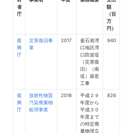
省
額
庁
（百
万
円）
復
災害復旧事
2017
釜石港湾
940
興
業
口地区湾
庁
口防波堤
（災害復
旧）（南
堤）築造
工事
復
放射性物質
2018
平成２９
826
興
汚染廃棄物
年度から
庁
処理事業
平成３０
年度まで
の特定廃
棄物埋立