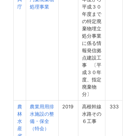
庁
処理事業
平成３０
年度まで
の特定廃
棄物埋立
処分事業
に係る情
報発信拠
点建設工
事 〔平
成３０年
度、指定
廃棄物
分〕
農
農業用用排
2019
高根幹線
333
林
水施設の整
水路その
水
備・保全
６工事
産
（特会）
省