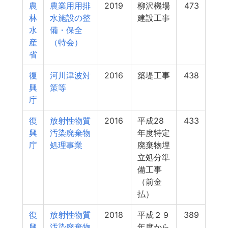
農
農業用用排
2019
柳沢機場
473
林
水施設の整
建設工事
水
備・保全
産
（特会）
省
復
河川津波対
2016
築堤工事
438
興
策等
庁
復
放射性物質
2016
平成28
433
興
汚染廃棄物
年度特定
庁
処理事業
廃棄物埋
立処分準
備工事
（前金
払）
復
放射性物質
2018
平成２９
389
興
汚染廃棄物
年度から