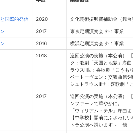
と国際的発信
2020
文化芸術振興費補助金（舞台
ン
2017
東京定期演奏会 外１事業
ン
2016
横浜定期演奏会 外１事業
2018
巡回公演の実施（本公演） 
ク：歌劇「天国と地獄」序曲 
ラウスⅡ世：喜歌劇「こうもり
ベートーヴェン：交響曲第5番「
シュトラウスⅡ世：喜歌劇「こ
2017
巡回公演の実施（本公演） 
ンファーレで華
「ウィリアム・テル」序曲よ
【中学校】開演にふさわしい
トラ公演へ誘います～ 他