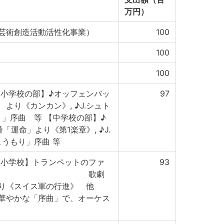
万円）
芸術創造活動活性化事業）
100
100
100
【小学校の部】♪オッフェンバッ
97
より《カンカン》, ♪J.シュト
」序曲 等 【中学校の部】♪
運命」より《第1楽章》, ♪J.
うもり」序曲 等
【小学校】トランペットのファ
93
やかに。 歌劇
り《スイス軍の行進》 他
華やかな「序曲」で、オーケス