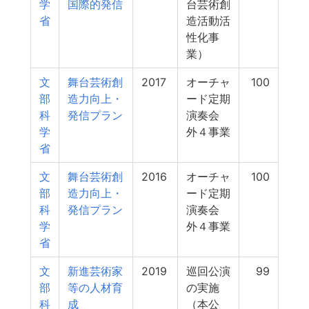
学
国際的発信
台芸術創
省
造活動活
性化事
業）
文
舞台芸術創
2017
オーチャ
100
部
造力向上・
ード定期
科
発信プラン
演奏会
学
外４事業
省
文
舞台芸術創
2016
オーチャ
100
部
造力向上・
ード定期
科
発信プラン
演奏会
学
外４事業
省
文
新進芸術家
2019
巡回公演
99
部
等の人材育
の実施
科
成
（本公