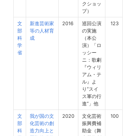
クショッ
プ）
文
新進芸術家
2016
巡回公演
123
部
等の人材育
の実施
科
成
（本公
学
演）「ロ
省
ッシー
ニ：歌劇
『ウィリ
アム・テ
ル』よ
り“スイ
ス軍の行
進”」他
文
我が国の文
2020
文化芸術
100
部
化芸術の創
振興費補
科
造力向上と
助金（舞