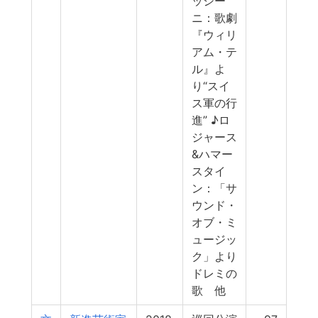
ッシー
ニ：歌劇
『ウィリ
アム・テ
ル』よ
り“スイ
ス軍の行
進” ♪ロ
ジャース
&ハマー
スタイ
ン：「サ
ウンド・
オブ・ミ
ュージッ
ク」より
ドレミの
歌 他