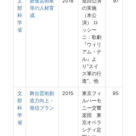
文
新進芸術家
2018
巡回公演
97
部
等の人材育
の実施
科
成
（本公
学
演） ロ
省
ッシー
ニ：歌劇
『ウィリ
アム・テ
ル』よ
り“スイ
ス軍の行
進”、他
文
舞台芸術創
2015
東京フィ
95
部
造力向上・
ルハーモ
科
発信プラン
ニー交響
学
楽団 東
省
京オペラ
シティ定