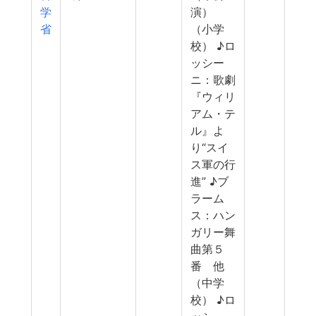
学
演）
省
（小学
校） ♪ロ
ッシー
ニ：歌劇
『ウィリ
アム・テ
ル』よ
り“スイ
ス軍の行
進” ♪ブ
ラーム
ス：ハン
ガリー舞
曲第５
番 他
（中学
校） ♪ロ