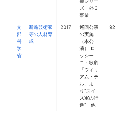
期シリー
ズ 外３
事業
文
新進芸術家
2017
巡回公演
92
部
等の人材育
の実施
科
成
（本公
学
演） ロ
省
ッシー
ニ：歌劇
「ウィリ
アム・テ
ル」よ
り“スイ
ス軍の行
進” 他