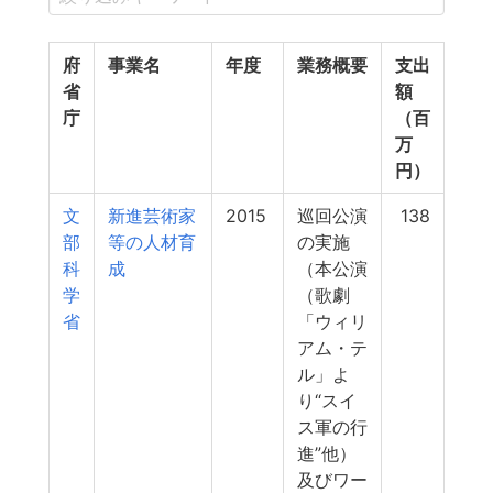
府
事業名
年度
業務概要
支出
省
額
庁
（百
万
円）
文
新進芸術家
2015
巡回公演
138
部
等の人材育
の実施
科
成
（本公演
学
（歌劇
省
「ウィリ
アム・テ
ル」よ
り“スイ
ス軍の行
進”他）
及びワー