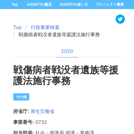
Top
JUDGIT!の趣旨
JUDGIT!の使い方
プロジェクト概要
Top
行政事業検索
戦傷病者戦没者遺族等援護法施行事務
2020
戦傷病者戦没者遺族等援
護法施行事務
その他
府省庁:
厚生労働省
事業番号:
0732
担当部局:
社会・援護局
援護・業務課