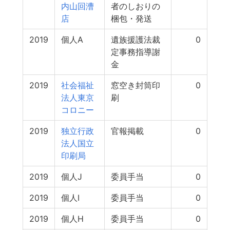
内山回漕
者のしおりの
店
梱包・発送
2019
個人A
遺族援護法裁
0
定事務指導謝
金
2019
社会福祉
窓空き封筒印
0
法人東京
刷
コロニー
2019
独立行政
官報掲載
0
法人国立
印刷局
2019
個人J
委員手当
0
2019
個人I
委員手当
0
2019
個人H
委員手当
0