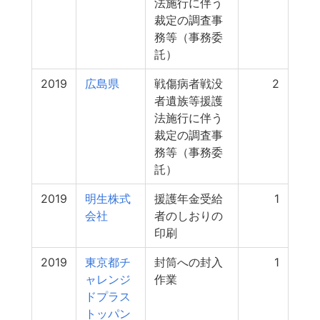
法施行に伴う
裁定の調査事
務等（事務委
託）
2019
広島県
戦傷病者戦没
2
者遺族等援護
法施行に伴う
裁定の調査事
務等（事務委
託）
2019
明生株式
援護年金受給
1
会社
者のしおりの
印刷
2019
東京都チ
封筒への封入
1
ャレンジ
作業
ドプラス
トッパン