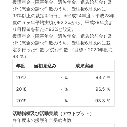
援護年金（障害年金、遺族年金、遺族給与金）及
び弔慰金の請求件数のうち、受理後6月以内に
93%以上の裁定を行う。 ※平成24年度～平成28年
度の５ヶ年平均実績が92.2%から、平成29年度よ
り目標値を新たに93%と設定。
援護年金（障害年金、遺族年金、遺族給与金）及
び弔慰金の請求件数のうち、受理後6月以内に裁
定を行った件数 ／受付件数
（目標：2020年度に
93 ％）
年度
当初見込み
成果実績
2017
-
％
93.7
％
2018
-
％
96.5
％
2019
-
％
93.3
％
活動指標
及び
活動実績
（アウトプット）
各年度末の援護年金受給者数