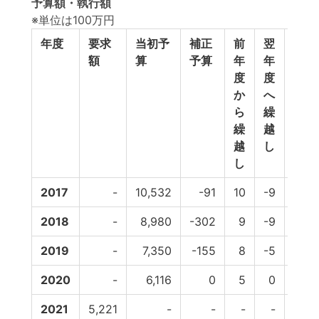
予算額・執行額
※単位は100万円
年度
要求
当初予
補正
前
翌
予
額
算
予算
年
年
備
度
度
費
か
へ
等
ら
繰
繰
越
越
し
し
2017
-
10,532
-91
10
-9
0
2018
-
8,980
-302
9
-9
0
2019
-
7,350
-155
8
-5
0
2020
-
6,116
0
5
0
0
2021
5,221
-
-
-
-
-