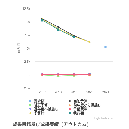
12.5k
10k
7.5k
百万円
5k
2.5k
0
-2.5k
2017
2018
2019
2020
2021
要求額
当初予算
補正予算
前年度から繰越し
翌年度へ繰越し
予備費等
予算計
執行額
Highcharts.com
成果目標
及び
成果実績
（アウトカム）