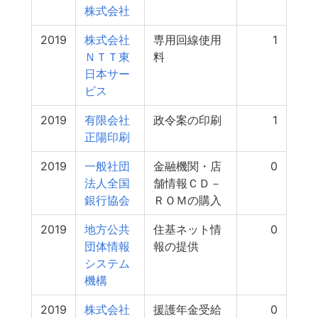
株式会社
2019
株式会社
専用回線使用
1
ＮＴＴ東
料
日本サー
ビス
2019
有限会社
政令案の印刷
1
正陽印刷
2019
一般社団
金融機関・店
0
法人全国
舗情報ＣＤ－
銀行協会
ＲＯＭの購入
2019
地方公共
住基ネット情
0
団体情報
報の提供
システム
機構
2019
株式会社
援護年金受給
0