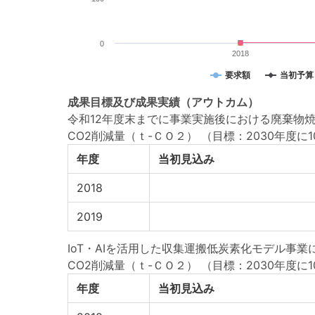
0
2018
要求額
当初予算
成果目標
及び
成果実績
（アウトカム）
令和12年度末までに事業実施後における廃棄物焼却
CO2削減量（ｔ-ＣＯ２）
（目標：2030年度に106
年度
当初見込み
2018
2019
IoT・AIを活用した収集運搬低炭素化モデル事業
CO2削減量（ｔ-ＣＯ２）
（目標：2030年度に10
年度
当初見込み