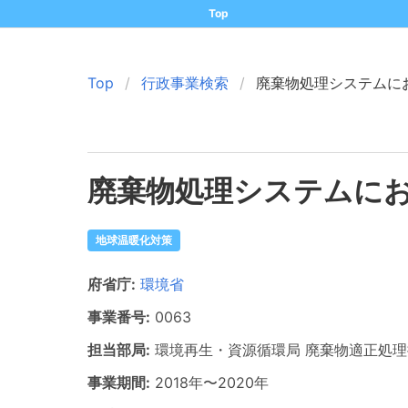
Top
Top
行政事業検索
廃棄物処理システムに
廃棄物処理システムに
地球温暖化対策
府省庁:
環境省
事業番号:
0063
担当部局:
環境再生・資源循環局
廃棄物適正処理
事業期間:
2018年
〜
2020年