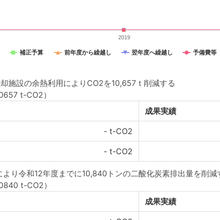
2019
補正予算
前年度から繰越し
翌年度へ繰越し
予備費等
施設の余熱利用によりCO2を10,657ｔ削減する
57 t-CO2）
成果実績
-
t-CO2
-
t-CO2
により令和12年度までに10,840トンの二酸化炭素排出量を削減
840 t-CO2）
成果実績