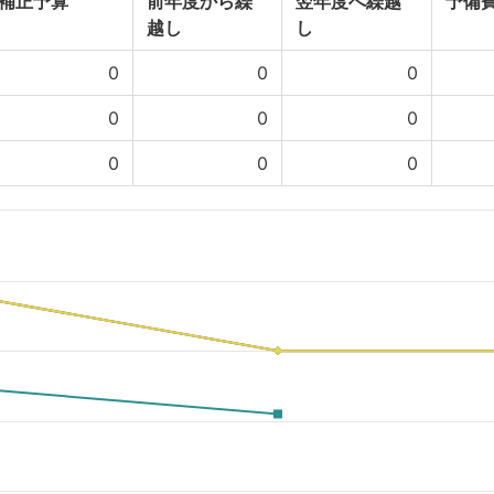
補正予算
前年度から繰
翌年度へ繰越
予備
越し
し
0
0
0
0
0
0
0
0
0