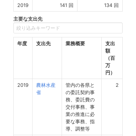
2019
141
回
134
回
主要な支出先
年度
支出先
業務概要
支出
額
（百
万
円）
2019
農林水産
管内の各県と
2
省
の委託契約事
務、委託費の
交付事務、事
業の推進に必
要な事務、指
導、調整等