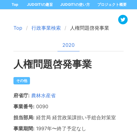
Top
JUDGIT!の趣旨
JUDGIT!の使い方
プロジェクト概要
Top
行政事業検索
人権問題啓発事業
2020
人権問題啓発事業
その他
府省庁:
農林水産省
事業番号:
0090
担当部局:
経営局
経営政策課担い手総合対策室
事業期間:
1997年
〜
終了予定なし