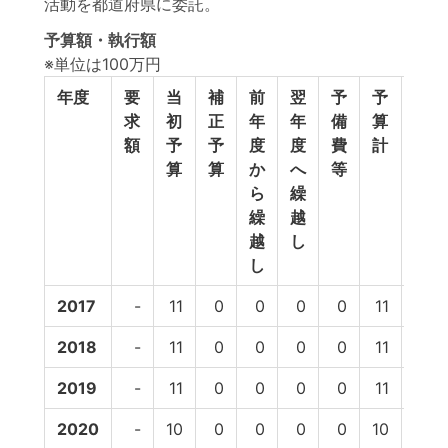
活動を都道府県に委託。
予算額・執行額
※単位は100万円
年度
要
当
補
前
翌
予
予
執
求
初
正
年
年
備
算
行
額
予
予
度
度
費
計
額
算
算
か
へ
等
ら
繰
繰
越
越
し
し
2017
-
11
0
0
0
0
11
11
2018
-
11
0
0
0
0
11
11
2019
-
11
0
0
0
0
11
10
2020
-
10
0
0
0
0
10
-