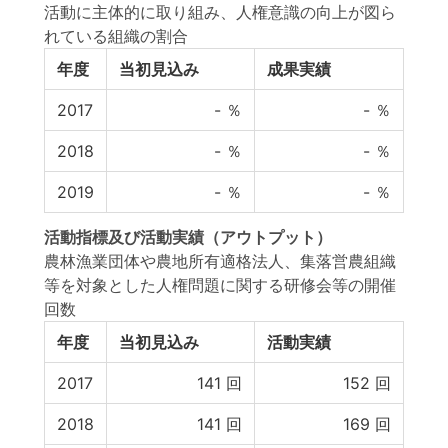
活動に主体的に取り組み、人権意識の向上が図ら
れている組織の割合
年度
当初見込み
成果実績
2017
-
％
-
％
2018
-
％
-
％
2019
-
％
-
％
活動指標
及び
活動実績
（アウトプット）
農林漁業団体や農地所有適格法人、集落営農組織
等を対象とした人権問題に関する研修会等の開催
回数
年度
当初見込み
活動実績
2017
141
回
152
回
2018
141
回
169
回