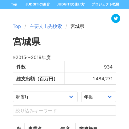
Top
JUDGIT!の趣旨
JUDGIT!の使い方
プロジェクト概要
Top
主要支出先検索
宮城県
宮城県
※2015〜2019年度
件数
934
総支出額（百万円）
1,484,271
府
事業名
年度
業務概要
支