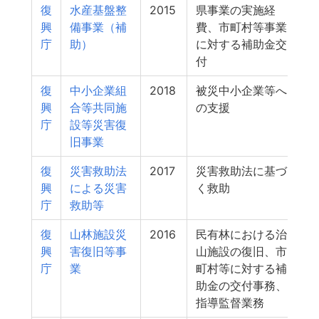
復
水産基盤整
2015
県事業の実施経
興
備事業（補
費、市町村等事業
庁
助）
に対する補助金交
付
復
中小企業組
2018
被災中小企業等へ
興
合等共同施
の支援
庁
設等災害復
旧事業
復
災害救助法
2017
災害救助法に基づ
興
による災害
く救助
庁
救助等
復
山林施設災
2016
民有林における治
興
害復旧等事
山施設の復旧、市
庁
業
町村等に対する補
助金の交付事務、
指導監督業務