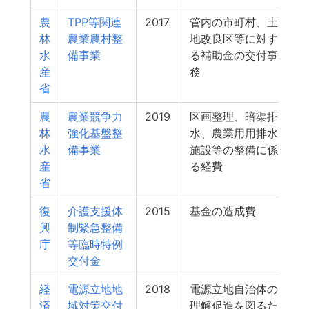
農
TPP等関連
2017
管内の市町村、土
林
農業農村整
地改良区等に対す
水
備事業
る補助金の交付事
産
務
省
農
農業競争力
2019
区画整理、暗渠排
林
強化基盤整
水、農業用用排水
水
備事業
施設等の整備に係
産
る経費
省
復
介護支援体
2015
基金の造成費
興
制緊急整備
庁
等臨時特例
交付金
経
電源立地地
2018
電源立地自治体の
済
域対策交付
理解促進を図るた