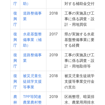
庁
助）
対する補助金交付
復
道路整備事
2018
工事の実施及び工
興
業
事に係る調査・設
庁
計・用地買収
復
水産基盤整
2017
県が実施する水産
興
備事業（補
基盤整備事業に要
庁
助）
する経費
復
道路整備事
2019
工事の実施及び工
興
業
事に係る調査・設
庁
計・用地取得等
復
被災児童生
2018
被災児童生徒就学
興
徒就学支援
支援等事業交付金
庁
等事業
の支出
農
TPP等関連
2019
区画整理、暗渠排
林
農業農村整
水、農業用用排水