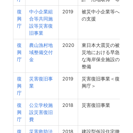
復
中小企業組
2019
被災中小企業等へ
興
合等共同施
の支援
庁
設等災害復
旧事業
復
農山漁村地
2020
東日本大震災の被
興
域整備交付
災地における早急
庁
金
な海岸保全施設の
整備
復
災害復旧事
2019
災害復旧事業＜復
興
業
興庁＞
庁
復
公立学校施
2018
災害復旧事業
興
設災害復旧
庁
費
復
災害救助法
2018
建設型仮設住宅撤