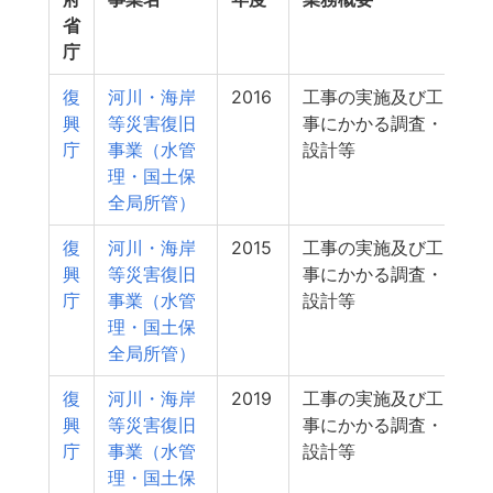
省
（
庁
円
復
河川・海岸
2016
工事の実施及び工
14
興
等災害復旧
事にかかる調査・
庁
事業（水管
設計等
理・国土保
全局所管）
復
河川・海岸
2015
工事の実施及び工
10
興
等災害復旧
事にかかる調査・
庁
事業（水管
設計等
理・国土保
全局所管）
復
河川・海岸
2019
工事の実施及び工
7
興
等災害復旧
事にかかる調査・
庁
事業（水管
設計等
理・国土保