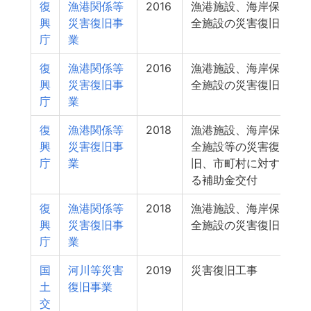
復
漁港関係等
2016
漁港施設、海岸保
興
災害復旧事
全施設の災害復旧
庁
業
復
漁港関係等
2016
漁港施設、海岸保
興
災害復旧事
全施設の災害復旧
庁
業
復
漁港関係等
2018
漁港施設、海岸保
1
興
災害復旧事
全施設等の災害復
庁
業
旧、市町村に対す
る補助金交付
復
漁港関係等
2018
漁港施設、海岸保
興
災害復旧事
全施設の災害復旧
庁
業
国
河川等災害
2019
災害復旧工事
土
復旧事業
交