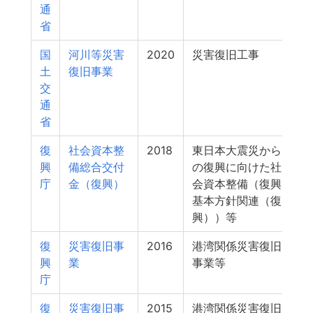
通
省
国
河川等災害
2020
災害復旧工事
1
土
復旧事業
交
通
省
復
社会資本整
2018
東日本大震災から
興
備総合交付
の復興に向けた社
庁
金（復興）
会資本整備（復興
基本方針関連（復
興））等
復
災害復旧事
2016
港湾関係災害復旧
興
業
事業等
庁
復
災害復旧事
2015
港湾関係災害復旧