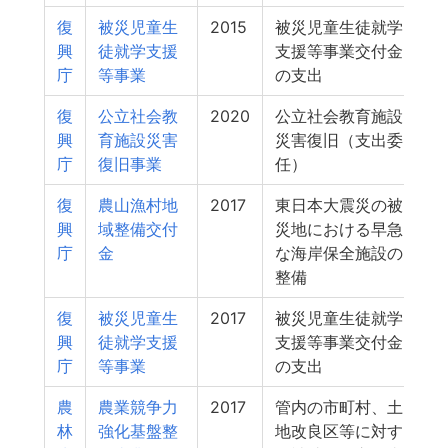
復
被災児童生
2015
被災児童生徒就学
興
徒就学支援
支援等事業交付金
庁
等事業
の支出
復
公立社会教
2020
公立社会教育施設
興
育施設災害
災害復旧（支出委
庁
復旧事業
任）
復
農山漁村地
2017
東日本大震災の被
興
域整備交付
災地における早急
庁
金
な海岸保全施設の
整備
復
被災児童生
2017
被災児童生徒就学
興
徒就学支援
支援等事業交付金
庁
等事業
の支出
農
農業競争力
2017
管内の市町村、土
林
強化基盤整
地改良区等に対す