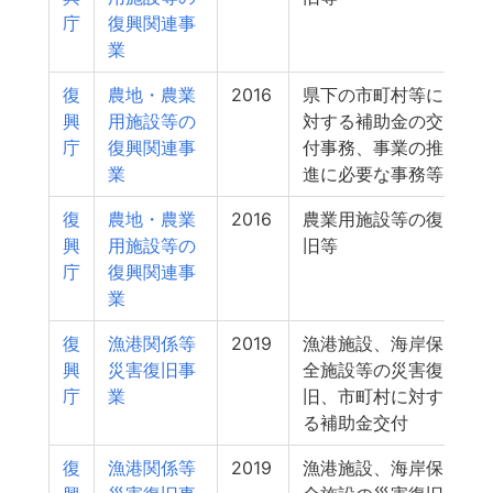
庁
復興関連事
業
復
農地・農業
2016
県下の市町村等に
1
興
用施設等の
対する補助金の交
庁
復興関連事
付事務、事業の推
業
進に必要な事務等
復
農地・農業
2016
農業用施設等の復
1
興
用施設等の
旧等
庁
復興関連事
業
復
漁港関係等
2019
漁港施設、海岸保
1
興
災害復旧事
全施設等の災害復
庁
業
旧、市町村に対す
る補助金交付
復
漁港関係等
2019
漁港施設、海岸保
1