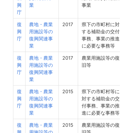
興
業
事業
庁
復
農地・農業
2017
県下の市町村に対
興
用施設等の
する補助金の交付
庁
復興関連事
事務、事業の推進
業
に必要な事務等
復
農地・農業
2017
農業用施設等の復
興
用施設等の
旧等
庁
復興関連事
業
復
農地・農業
2015
県下の市町村等に
興
用施設等の
対する補助金の交
庁
復興関連事
付事務、事業の推
業
進に必要な事務等
復
農地・農業
2015
農業用施設等の復
1
興
用施設等の
旧等