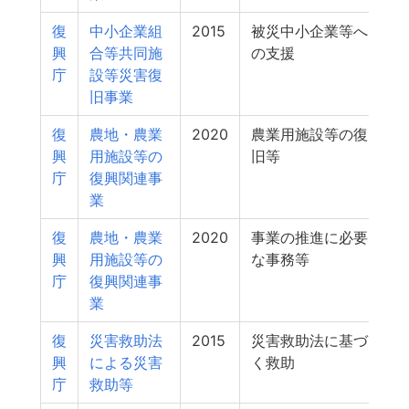
復
中小企業組
2015
被災中小企業等へ
興
合等共同施
の支援
庁
設等災害復
旧事業
復
農地・農業
2020
農業用施設等の復
興
用施設等の
旧等
庁
復興関連事
業
復
農地・農業
2020
事業の推進に必要
興
用施設等の
な事務等
庁
復興関連事
業
復
災害救助法
2015
災害救助法に基づ
興
による災害
く救助
庁
救助等