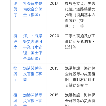
復
社会資本整
2017
復興を支え、災害
3
興
備総合交付
に強い道路整備の
庁
金（復興）
推進（復興基本方
針関連（復
興）） 等
復
河川・海岸
2020
工事の実施及び工
3
興
等災害復旧
事にかかる調査・
庁
事業（水管
設計等
理・国土保
全局所管）
復
漁港関係等
2015
漁港施設、海岸保
2
興
災害復旧事
全施設等の災害復
庁
業
旧、市町村に対す
る補助金交付
復
漁港関係等
2015
漁港施設、海岸保
2
興
災害復旧事
全施設等の災害復