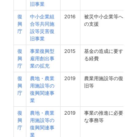
旧事業
復
中小企業組
2016
被災中小企業等へ
興
合等共同施
の支援
庁
設等災害復
旧事業
復
事業復興型
2015
基金の造成に要す
興
雇用創出事
る経費
庁
業の拡充
復
農地・農業
2019
農業用施設等の復
興
用施設等の
旧等
庁
復興関連事
業
復
農地・農業
2019
事業の推進に必要
興
用施設等の
な事務等
庁
復興関連事
業