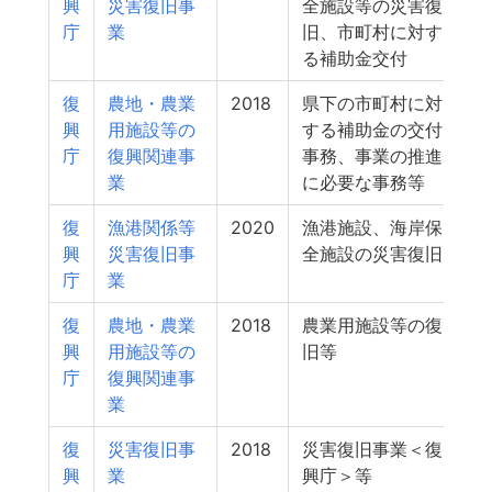
興
災害復旧事
全施設等の災害復
庁
業
旧、市町村に対す
る補助金交付
復
農地・農業
2018
県下の市町村に対
興
用施設等の
する補助金の交付
庁
復興関連事
事務、事業の推進
業
に必要な事務等
復
漁港関係等
2020
漁港施設、海岸保
興
災害復旧事
全施設の災害復旧
庁
業
復
農地・農業
2018
農業用施設等の復
興
用施設等の
旧等
庁
復興関連事
業
復
災害復旧事
2018
災害復旧事業＜復
興
業
興庁＞等