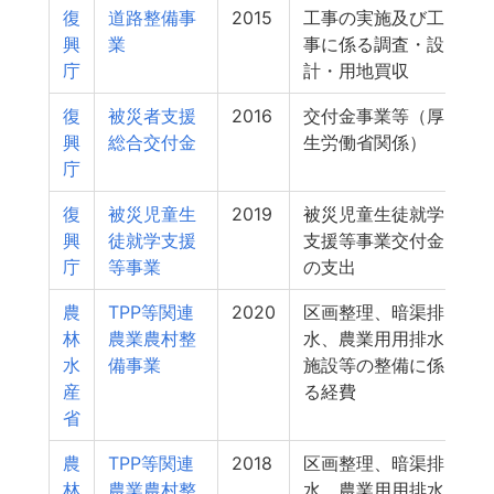
復
道路整備事
2015
工事の実施及び工
興
業
事に係る調査・設
庁
計・用地買収
復
被災者支援
2016
交付金事業等（厚
興
総合交付金
生労働省関係）
庁
復
被災児童生
2019
被災児童生徒就学
興
徒就学支援
支援等事業交付金
庁
等事業
の支出
農
TPP等関連
2020
区画整理、暗渠排
林
農業農村整
水、農業用用排水
水
備事業
施設等の整備に係
産
る経費
省
農
TPP等関連
2018
区画整理、暗渠排
林
農業農村整
水、農業用用排水