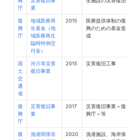
興
災害復旧事
全施設の災害復旧
庁
業
復
地域医療再
2015
医療提供体制の復
興
生基金（地
興のための基金造
庁
域医療再生
成
臨時特例交
付金）
国
河川等災害
2015
災害復旧工事
土
復旧事業
交
通
省
復
災害復旧事
2017
災害復旧事業＜復
興
業
興庁＞等
庁
復
漁港関係等
2020
漁港施設、海岸保