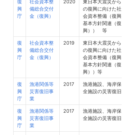
復
社会資本整
2020
東日本大震災から
2
興
備総合交付
の復興に向けた社
庁
金（復興）
会資本整備（復興
基本方針関連（復
興）） 等
復
社会資本整
2019
東日本大震災から
2
興
備総合交付
の復興に向けた社
庁
金（復興）
会資本整備（復興
基本方針関連（復
興））等
復
漁港関係等
2017
漁港施設、海岸保
興
災害復旧事
全施設の災害復旧
庁
業
復
漁港関係等
2017
漁港施設、海岸保
興
災害復旧事
全施設の災害復旧
庁
業