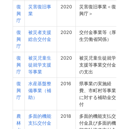
復
災害復旧事
2020
災害復旧事業＜復
興
業
興庁＞
庁
復
被災者支援
2020
交付金事業等（厚
興
総合交付金
生労働省関係）
庁
復
被災児童生
2020
被災児童生徒就学
興
徒就学支援
支援等事業交付金
庁
等事業
の支出
復
水産基盤整
2016
県事業の実施経
興
備事業（補
費、市町村等事業
庁
助）
に対する補助金交
付
農
多面的機能
2018
多面的機能支払交
林
支払交付金
付金及び多面的機