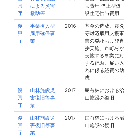
興
による災害
去費用 借上型仮
庁
救助等
設住宅供与費用
復
事業復興型
2016
基金の造成、震災
興
雇用確保事
等対応雇用支援事
庁
業
業の委託および直
接実施、市町村が
実施する事業に対
する補助、雇い入
れに係る経費の助
成
復
山林施設災
2017
民有林における治
興
害復旧等事
山施設の復旧
庁
業
復
山林施設災
2017
民有林における治
興
害復旧等事
山施設の復旧
庁
業