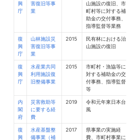
興
害復旧等事
山施設の復旧、市
庁
業
町村等に対する補
助金の交付事務、
指導監督等業務
復
山林施設災
2015
民有林における治
興
害復旧等事
山施設の復旧
庁
業
復
水産業共同
2015
市町村・漁協等に
興
利用施設復
対する補助金の交
庁
旧整備事業
付事務、指導監督
等
内
災害救助等
2019
令和元年東日本台
閣
に要する経
風
府
費
復
水産基盤整
2017
県事業の実施経
興
備事業（補
費、市町村事業に