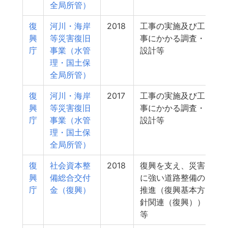
全局所管）
復
河川・海岸
2018
工事の実施及び工
6
興
等災害復旧
事にかかる調査・
庁
事業（水管
設計等
理・国土保
全局所管）
復
河川・海岸
2017
工事の実施及び工
6
興
等災害復旧
事にかかる調査・
庁
事業（水管
設計等
理・国土保
全局所管）
復
社会資本整
2018
復興を支え、災害
興
備総合交付
に強い道路整備の
庁
金（復興）
推進（復興基本方
針関連（復興））
等