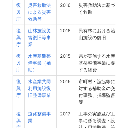
復
災害救助法
2016
災害救助法に基づ
興
による災害
く救助
庁
救助等
復
山林施設災
2016
民有林における治
興
害復旧等事
山施設の復旧
庁
業
復
水産基盤整
2015
県が実施する水産
興
備事業（補
基盤整備事業に要
庁
助）
する経費
復
水産業共同
2016
市町村・漁協等に
興
利用施設復
対する補助金の交
庁
旧整備事業
付事務、指導監督
等
復
道路整備事
2017
工事の実施及び工
興
業
事に係る調査・設
庁
計・用地取得 等