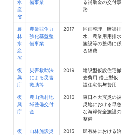
水
備事業
る補助金の交付事
産
務
省
農
農業競争力
2017
区画整理、暗渠排
林
強化基盤整
水、農業用用排水
水
備事業
施設等の整備に係
産
る経費
省
復
災害救助法
2019
建設型仮設住宅撤
興
による災害
去費用 借上型仮
庁
救助等
設住宅供与費用
復
農山漁村地
2016
東日本大震災の被
興
域整備交付
災地における早急
庁
金
な海岸保全施設の
整備
復
山林施設災
2015
民有林における治