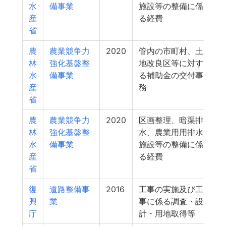
水
備事業
施設等の整備に係
産
る経費
省
農
農業競争力
2020
管内の市町村、土
林
強化基盤整
地改良区等に対す
水
備事業
る補助金の交付事
産
務
省
農
農業競争力
2020
区画整理、暗渠排
林
強化基盤整
水、農業用用排水
水
備事業
施設等の整備に係
産
る経費
省
復
道路整備事
2016
工事の実施及び工
興
業
事に係る調査・設
庁
計・用地取得等