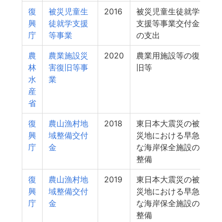
復
被災児童生
2016
被災児童生徒就学
興
徒就学支援
支援等事業交付金
庁
等事業
の支出
農
農業施設災
2020
農業用施設等の復
林
害復旧等事
旧等
水
業
産
省
復
農山漁村地
2018
東日本大震災の被
興
域整備交付
災地における早急
庁
金
な海岸保全施設の
整備
復
農山漁村地
2019
東日本大震災の被
興
域整備交付
災地における早急
庁
金
な海岸保全施設の
整備