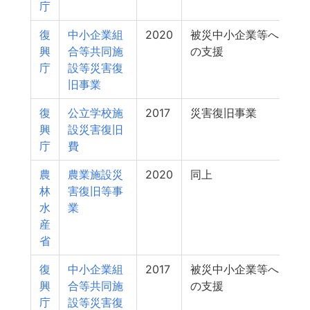
庁
復
中小企業組
2020
被災中小企業等へ
興
合等共同施
の支援
庁
設等災害復
旧事業
復
公立学校施
2017
災害復旧事業
興
設災害復旧
庁
費
農
農業施設災
2020
同上
林
害復旧等事
水
業
産
省
復
中小企業組
2017
被災中小企業等へ
興
合等共同施
の支援
庁
設等災害復