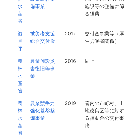
水
備事業
施設等の整備に係
産
る経費
省
復
被災者支援
2017
交付金事業等（厚
興
総合交付金
生労働省関係）
庁
農
農業施設災
2016
同上
林
害復旧等事
水
業
産
省
農
農業競争力
2019
管内の市町村、土
林
強化基盤整
地改良区等に対す
水
備事業
る補助金の交付事
産
務
省