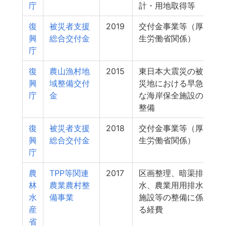
庁
計・用地取得等
復
被災者支援
2019
交付金事業等（厚
興
総合交付金
生労働省関係）
庁
復
農山漁村地
2015
東日本大震災の被
興
域整備交付
災地における早急
庁
金
な海岸保全施設の
整備
復
被災者支援
2018
交付金事業等（厚
興
総合交付金
生労働省関係）
庁
農
TPP等関連
2017
区画整理、暗渠排
林
農業農村整
水、農業用用排水
水
備事業
施設等の整備に係
産
る経費
省