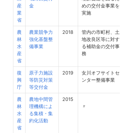
産
金
めの交付金事業を
業
実施
省
農
農業競争力
2018
管内の市町村、土
林
強化基盤整
地改良区等に対す
水
備事業
る補助金の交付事
産
務
省
復
原子力施設
2019
女川オフサイトセ
興
等防災対策
ンター整備事業
庁
等交付金
農
農地中間管
2015
林
理機構によ
〃
水
る集積・集
産
約化活動
省