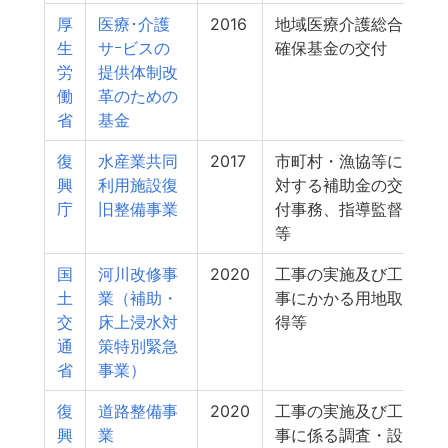
厚
医療･介護
2016
地域医療介護総合
生
サｰビスの
確保基金の交付
労
提供体制改
働
革のための
省
基金
復
水産業共同
2017
市町村・漁協等に
興
利用施設復
対する補助金の交
庁
旧整備事業
付事務、指導監督
等
国
河川改修事
2020
工事の実施及び工
土
業（補助・
事にかかる用地取
交
床上浸水対
得等
通
策特別緊急
省
事業）
復
道路整備事
2020
工事の実施及び工
興
業
事に係る調査・設