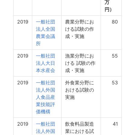
万
円）
2019
一般社団
農業分野にお
80
法人全国
ける試験の作
農業会議
成・実施
所
2019
一般社団
漁業分野にお
55
法人大日
ける 試験の作
本水産会
成・実施
2019
一般社団
外食業分野に
53
法人外国
おける試験の
人食品産
実施
業技能評
価機構
2019
一般社団
飲食料品製造
41
法人外国
業における試