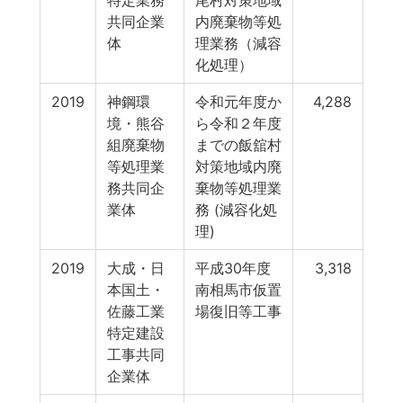
特定業務
尾村対策地域
共同企業
内廃棄物等処
体
理業務（減容
化処理）
2019
神鋼環
令和元年度か
4,288
境・熊谷
ら令和２年度
組廃棄物
までの飯舘村
等処理業
対策地域内廃
務共同企
棄物等処理業
業体
務 (減容化処
理)
2019
大成・日
平成30年度
3,318
本国土・
南相馬市仮置
佐藤工業
場復旧等工事
特定建設
工事共同
企業体