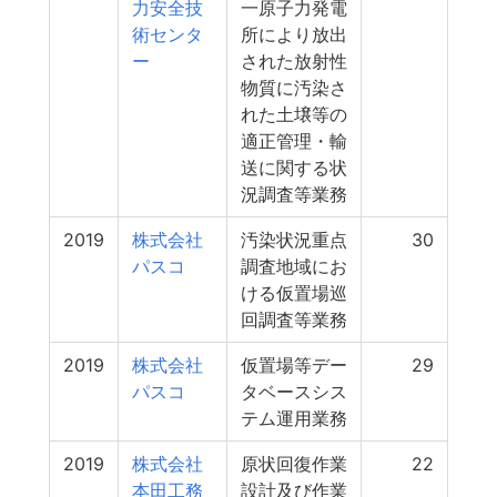
力安全技
一原子力発電
術センタ
所により放出
ー
された放射性
物質に汚染さ
れた土壌等の
適正管理・輸
送に関する状
況調査等業務
2019
株式会社
汚染状況重点
30
パスコ
調査地域にお
ける仮置場巡
回調査等業務
2019
株式会社
仮置場等デー
29
パスコ
タベースシス
テム運用業務
2019
株式会社
原状回復作業
22
本田工務
設計及び作業