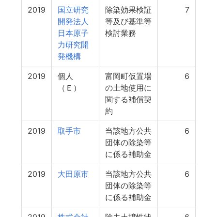
2019
国立研究
除染効果検証
7
開発法人
等及び基準等
日本原子
検討業務
力研究開
発機構
2019
個人
富岡町仮置場
6
（Ｅ）
の土地使用に
関する補償契
約
2019
取手市
当該地方公共
6
団体の除染等
に係る補助金
2019
大田原市
当該地方公共
6
団体の除染等
に係る補助金