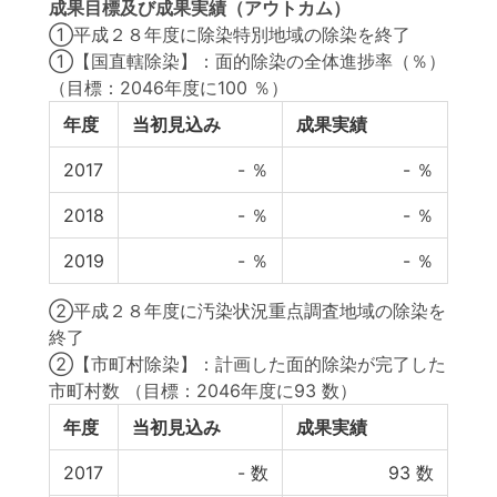
成果目標
及び
成果実績
（アウトカム）
①平成２８年度に除染特別地域の除染を終了
①【国直轄除染】：面的除染の全体進捗率（％）
（目標：2046年度に100 ％）
年度
当初見込み
成果実績
2017
-
％
-
％
2018
-
％
-
％
2019
-
％
-
％
②平成２８年度に汚染状況重点調査地域の除染を
終了
②【市町村除染】：計画した面的除染が完了した
市町村数
（目標：2046年度に93 数）
年度
当初見込み
成果実績
2017
-
数
93
数