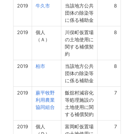
2019
牛久市
当該地方公共
8
団体の除染等
に係る補助金
2019
個人
川俣町仮置場
8
（Ａ）
の土地使用に
関する補償契
約
2019
柏市
当該地方公共
8
団体の除染等
に係る補助金
2019
蕨平牧野
飯舘村減容化
7
利用農業
等処理施設の
協同組合
土地使用に関
する補償契約
2019
個人
富岡町仮置場
7
（Ｄ）
の土地使用に