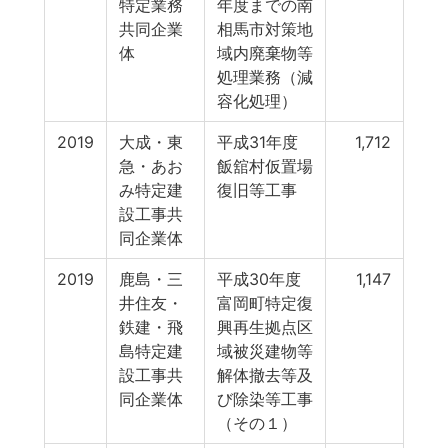
特定業務
年度までの南
共同企業
相馬市対策地
体
域内廃棄物等
処理業務（減
容化処理）
2019
大成・東
平成31年度
1,712
急・あお
飯舘村仮置場
み特定建
復旧等工事
設工事共
同企業体
2019
鹿島・三
平成30年度
1,147
井住友・
富岡町特定復
鉄建・飛
興再生拠点区
島特定建
域被災建物等
設工事共
解体撤去等及
同企業体
び除染等工事
（その１）