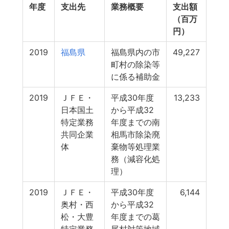
年度
支出先
業務概要
支出額
（百万
円）
2019
福島県
福島県内の市
49,227
町村の除染等
に係る補助金
2019
ＪＦＥ・
平成30年度
13,233
日本国土
から平成32
特定業務
年度までの南
共同企業
相馬市除染廃
体
棄物等処理業
務（減容化処
理）
2019
ＪＦＥ・
平成30年度
6,144
奥村・西
から平成32
松・大豊
年度までの葛