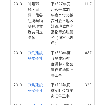
2019
神鋼環
平成27年度
1,117
境・日
から平成31
揮・熊谷
年度までの飯
組廃棄物
舘村蕨平地区
等処理業
対策地域内廃
務共同企
棄物等処理業
業体
務（減容化処
理）
2019
飛島建設
平成30年度
637
株式会社
（平成29年
度繰越）楢葉
町仮置場復旧
等工事
2019
飛島建設
平成31年度
329
株式会社
楢葉町仮置場
復旧等工事