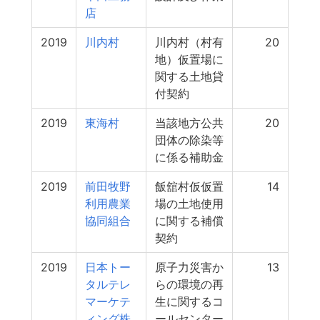
店
2019
川内村
川内村（村有
20
地）仮置場に
関する土地貸
付契約
2019
東海村
当該地方公共
20
団体の除染等
に係る補助金
2019
前田牧野
飯舘村仮仮置
14
利用農業
場の土地使用
協同組合
に関する補償
契約
2019
日本トー
原子力災害か
13
タルテレ
らの環境の再
マーケテ
生に関するコ
ィング株
ールセンター