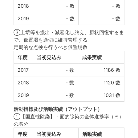
2018
-
数
-
数
2019
-
数
-
数
③土壌等を搬出・減容化し終え、原状回復するま
で、仮置場を適切に維持管理する。
定期的な点検を行うべき仮置場数
年度
当初見込み
成果実績
2017
-
数
1186
数
2018
-
数
1120
数
2019
-
数
1031
数
活動指標
及び
活動実績
（アウトプット）
①【国直轄除染】：面的除染の全体進捗率（％）
の増分
年度
当初見込み
活動実績