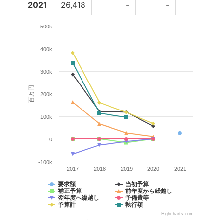
2021
26,418
-
-
-
500k
400k
300k
百万円
200k
100k
0
-100k
2017
2018
2019
2020
2021
要求額
当初予算
補正予算
前年度から繰越し
翌年度へ繰越し
予備費等
予算計
執行額
Highcharts.com