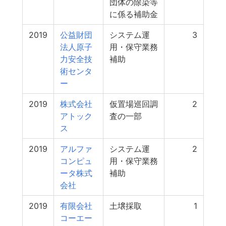
団体の除染等
に係る補助金
2019
公益財団
システム運
3
法人原子
用・保守業務
力安全技
補助
術センタ
ー
2019
株式会社
仮置場巡回調
2
アトック
査の一部
ス
2019
アルファ
システム運
2
コンピュ
用・保守業務
ータ株式
補助
会社
2019
有限会社
土壌採取
1
コーエー