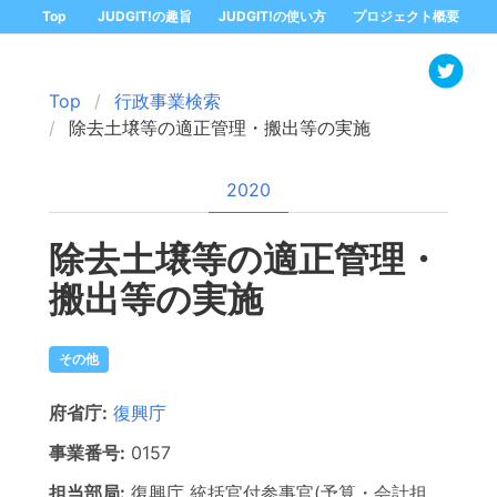
Top
JUDGIT!の趣旨
JUDGIT!の使い方
プロジェクト概要
Top
行政事業検索
除去土壌等の適正管理・搬出等の実施
2020
除去土壌等の適正管理・
搬出等の実施
その他
府省庁:
復興庁
事業番号:
0157
担当部局:
復興庁
統括官付参事官(予算・会計担