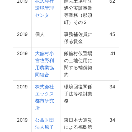
2019
株式会社
除去土壌埋立
62
環境管理
処分実証事業
センター
等業務（那須
町）その２
2019
個人
事務補佐員に
45
係る賃金
2019
大舘村小
飯舘村仮置場
41
宮牧野利
の土地使用に
用農業協
関する補償契
同組合
約
2019
株式会社
環境回復関係
34
エックス
手法等検討業
都市研究
務
所
2019
公益財団
東日本大震災
34
法人原子
による福島第