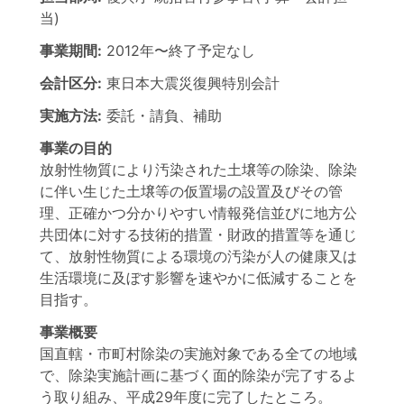
当)
事業期間:
2012年
〜
終了予定なし
会計区分:
東日本大震災復興特別会計
実施方法:
委託・請負、補助
事業の目的
放射性物質により汚染された土壌等の除染、除染
に伴い生じた土壌等の仮置場の設置及びその管
理、正確かつ分かりやすい情報発信並びに地方公
共団体に対する技術的措置・財政的措置等を通じ
て、放射性物質による環境の汚染が人の健康又は
生活環境に及ぼす影響を速やかに低減することを
目指す。
事業概要
国直轄・市町村除染の実施対象である全ての地域
で、除染実施計画に基づく面的除染が完了するよ
う取り組み、平成29年度に完了したところ。