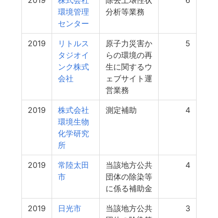
2019
株式会社
除去土壌性状
6
環境管理
分析等業務
センター
2019
リトルス
原子力災害か
5
タジオイ
らの環境の再
ンク株式
生に関するウ
会社
ェブサイト運
営業務
2019
株式会社
測定補助
4
環境生物
化学研究
所
2019
常陸太田
当該地方公共
4
市
団体の除染等
に係る補助金
2019
日光市
当該地方公共
3