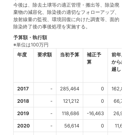
今後は、除去土壌等の適正管理・搬出等、除染廃
棄物の減容化、除染後の適切なフォローアップ、
放射線量の監視、環境回復に向けた調査等、面的
除染終了後の事後処理を実施する。
予算額・執行額
※単位は100万円
年度
要求額
当初予算
補正予
前年度
算
から繰
越し
2017
-
285,464
0
162,881
2018
-
121,212
0
66,770
2019
-
118,686
-16,463
26,937
2020
-
56,614
0
11,633