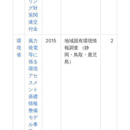
リン
グ対
策関
連交
付金
環
風力
2015
地域固有環境情
2
境
発電
報調査 （静
省
等に
岡・鳥取・鹿児
係る
島）
環境
アセ
スメ
ント
基礎
情報
整備
モデ
ル事