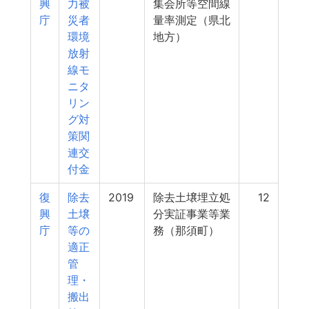
興
力被
集会所等空間線
庁
災者
量率測定（県北
環境
地方）
放射
線モ
ニタ
リン
グ対
策関
連交
付金
復
除去
2019
除去土壌埋立処
12
興
土壌
分実証事業等業
庁
等の
務（那須町）
適正
管
理・
搬出