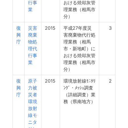
行事
おける焼却灰管
業
理業務（相馬市
分）
復
災害
2015
平成27年度災
3
興
廃棄
害廃棄物代行処
庁
物処
理業務（相馬
理代
市・新地町）に
行事
おける焼却灰管
業
理業務（相馬市
分）
復
原子
2015
環境放射線ﾓﾆﾀﾘ
2
興
力被
ﾝｸﾞ・ﾒｯｼｭ調査
庁
災者
（詳細調査）業
環境
務（県南地方）
放射
線モ
ニタ