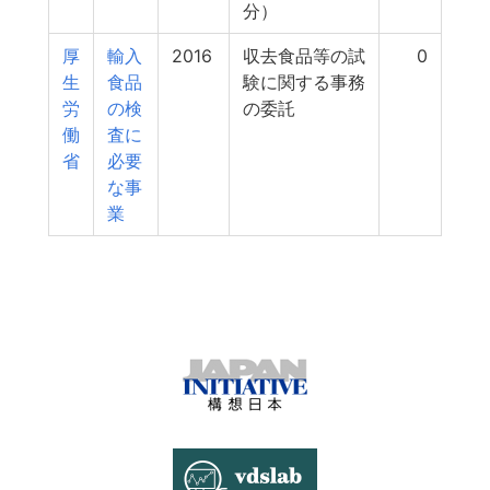
分）
厚
輸入
2016
収去食品等の試
0
生
食品
験に関する事務
労
の検
の委託
働
査に
省
必要
な事
業