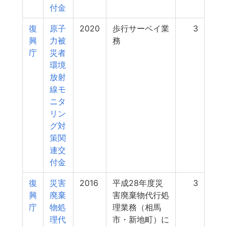
付金
復
原子
2020
歩行サーベイ業
3
興
力被
務
庁
災者
環境
放射
線モ
ニタ
リン
グ対
策関
連交
付金
復
災害
2016
平成28年度災
3
興
廃棄
害廃棄物代行処
庁
物処
理業務（相馬
理代
市・新地町）に