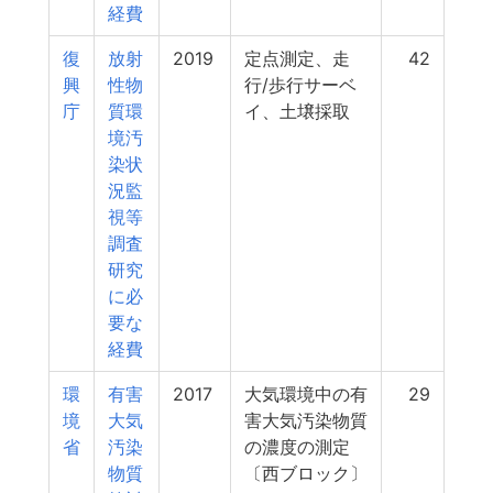
経費
復
放射
2019
定点測定、走
42
興
性物
行/歩行サーベ
庁
質環
イ、土壌採取
境汚
染状
況監
視等
調査
研究
に必
要な
経費
環
有害
2017
大気環境中の有
29
境
大気
害大気汚染物質
省
汚染
の濃度の測定
物質
〔西ブロック〕