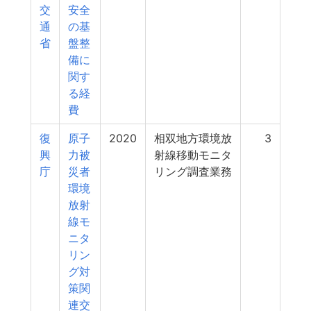
交
安全
通
の基
省
盤整
備に
関す
る経
費
復
原子
2020
相双地方環境放
3
興
力被
射線移動モニタ
庁
災者
リング調査業務
環境
放射
線モ
ニタ
リン
グ対
策関
連交