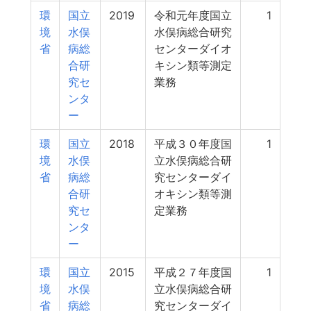
環
国立
2019
令和元年度国立
1
境
水俣
水俣病総合研究
省
病総
センターダイオ
合研
キシン類等測定
究セ
業務
ンタ
ー
環
国立
2018
平成３０年度国
1
境
水俣
立水俣病総合研
省
病総
究センターダイ
合研
オキシン類等測
究セ
定業務
ンタ
ー
環
国立
2015
平成２７年度国
1
境
水俣
立水俣病総合研
省
病総
究センターダイ