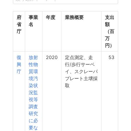
府
事業
年度
業務概要
支出
省
名
額
庁
（百
万
円）
復
放射
2020
定点測定、走
53
興
性物
行/歩行サーベ
庁
質環
イ、スクレーパ
境汚
プレート土壌採
染状
取
況監
視等
調査
研究
に必
要な