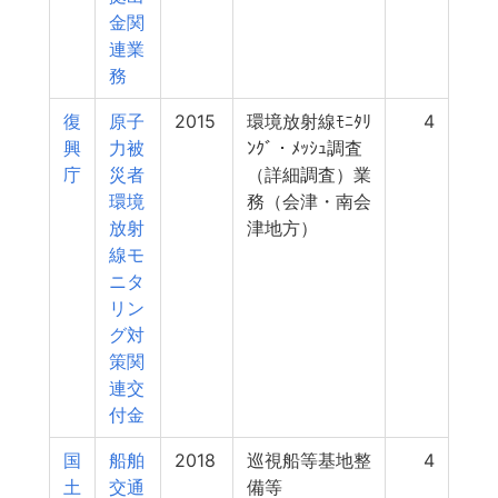
金関
連業
務
復
原子
2015
環境放射線ﾓﾆﾀﾘ
4
興
力被
ﾝｸﾞ・ﾒｯｼｭ調査
庁
災者
（詳細調査）業
環境
務（会津・南会
放射
津地方）
線モ
ニタ
リン
グ対
策関
連交
付金
国
船舶
2018
巡視船等基地整
4
土
交通
備等