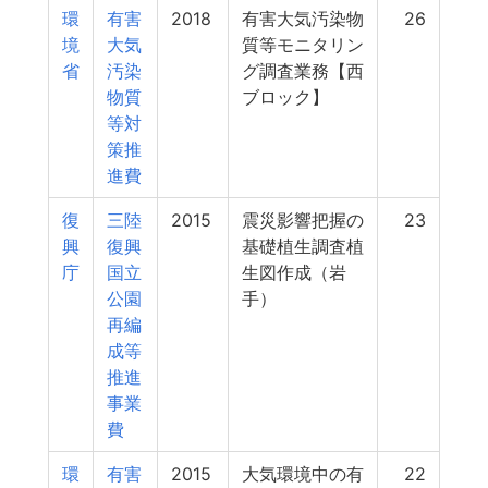
環
有害
2018
有害大気汚染物
26
境
大気
質等モニタリン
省
汚染
グ調査業務【西
物質
ブロック】
等対
策推
進費
復
三陸
2015
震災影響把握の
23
興
復興
基礎植生調査植
庁
国立
生図作成（岩
公園
手）
再編
成等
推進
事業
費
環
有害
2015
大気環境中の有
22