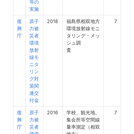
等の
実施
復
原子
2018
福島県相双地方
7
興
力被
環境放射線モニ
庁
災者
タリング・メッ
環境
シュ調
放射
査
線モ
ニタ
リン
グ対
策関
連交
付金
復
原子
2016
学校、観光地、
7
興
力被
集会所等空間線
庁
災者
量率測定（相双