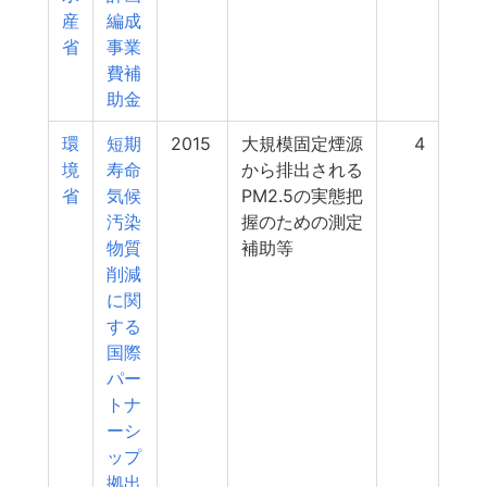
産
編成
省
事業
費補
助金
環
短期
2015
大規模固定煙源
4
境
寿命
から排出される
省
気候
PM2.5の実態把
汚染
握のための測定
物質
補助等
削減
に関
する
国際
パー
トナ
ーシ
ップ
拠出