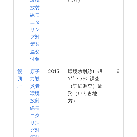
環境
地方）
放射
線モ
ニタ
リン
グ対
策関
連交
付金
復
原子
2015
環境放射線ﾓﾆﾀﾘ
6
興
力被
ﾝｸﾞ・ﾒｯｼｭ調査
庁
災者
（詳細調査）業
環境
務（いわき地
放射
方）
線モ
ニタ
リン
グ対