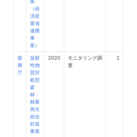
業
（経
済産
業省
連携
事
業）
復
放射
2020
モニタリング調
2
興
性物
査
庁
質対
処型
森
林・
林業
再生
総合
対策
事業