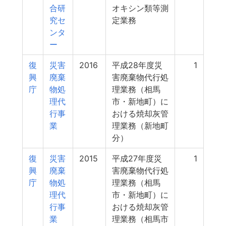
合研
オキシン類等測
究セ
定業務
ンタ
ー
復
災害
2016
平成28年度災
1
興
廃棄
害廃棄物代行処
庁
物処
理業務（相馬
理代
市・新地町）に
行事
おける焼却灰管
業
理業務（新地町
分）
復
災害
2015
平成27年度災
1
興
廃棄
害廃棄物代行処
庁
物処
理業務（相馬
理代
市・新地町）に
行事
おける焼却灰管
業
理業務（相馬市