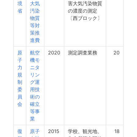
境
大気
害大気汚染物質
省
汚染
の濃度の測定
物質
〔西ブロック〕
等対
策推
進費
原
航空
2020
測定調査業務
20
子
機モ
力
ニタ
規
リン
制
グ運
委
用技
員
術の
会
確立
等事
業
復
原子
2015
学校、観光地、
18