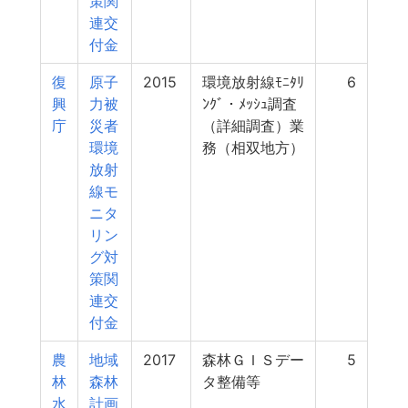
策関
連交
付金
復
原子
2015
環境放射線ﾓﾆﾀﾘ
6
興
力被
ﾝｸﾞ・ﾒｯｼｭ調査
庁
災者
（詳細調査）業
環境
務（相双地方）
放射
線モ
ニタ
リン
グ対
策関
連交
付金
農
地域
2017
森林ＧＩＳデー
5
林
森林
タ整備等
水
計画