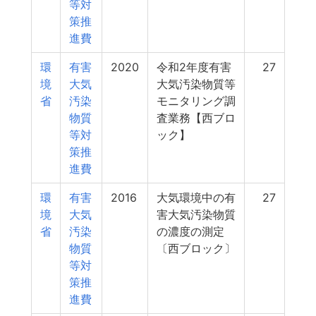
等対
策推
進費
環
有害
2020
令和2年度有害
27
境
大気
大気汚染物質等
省
汚染
モニタリング調
物質
査業務【西ブロ
等対
ック】
策推
進費
環
有害
2016
大気環境中の有
27
境
大気
害大気汚染物質
省
汚染
の濃度の測定
物質
〔西ブロック〕
等対
策推
進費