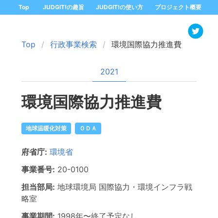
Top
JUDGIT!の趣旨
JUDGIT!の使い方
プロジェクト概要
Top
行政事業検索
環境国際協力推進費
2021
環境国際協力推進費
地球温暖化対策
ＯＤＡ
府省庁:
環境省
事業番号:
20-
0100
担当部局:
地球環境局
国際協力・環境インフラ戦
略室
事業期間:
1998年
〜
終了予定なし