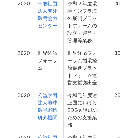
2020
一般社団
令和２年度環
41
法人海外
境インフラ海
環境協力
外展開プラッ
センター
トフォームの
設立・運営・
管理等業務
2020
世界経済
世界経済フォ
30
フォーラ
ーラム循環経
ム
済促進プラッ
トフォーム運
営支援拠出金
2020
公益財団
令和元年度途
28
法人地球
上国における
環境戦略
SDGｓ達成の
研究機関
ための支援業
務
2020
公益社団
令和２年度日
6