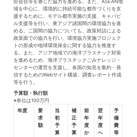
臣会合等を通じた協力を進める。また、ASEAN地
域を中心に、環境的に持続可能な都市づくりを支
援するために、モデル都市実施の支援、キャパビ
ル支援等を行い、東アジア諸国間の環境協力を進
める。二国間の協力についても、政策対話による
政策面での協力を行い、環境協力実施プロジェク
トの形成や地球環境保全に関する協力を推進す
る。また、アジア地域での海洋プラスチック対策
を進めるため、海洋プラスチックごみナレッジ・
センターの運営を支援し、各国の知見を集約・発
信するためのWebサイト構築、調査レポート作成
等を行う。
予算額・執行額
※単位は100万円
年度
要
当
補
前
翌
予
予
求
初
正
年
年
備
算
額
予
予
度
度
費
計
算
算
か
へ
等