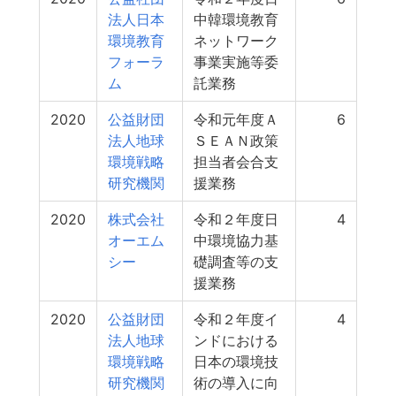
法人日本
中韓環境教育
環境教育
ネットワーク
フォーラ
事業実施等委
ム
託業務
2020
公益財団
令和元年度Ａ
6
法人地球
ＳＥＡＮ政策
環境戦略
担当者会合支
研究機関
援業務
2020
株式会社
令和２年度日
4
オーエム
中環境協力基
シー
礎調査等の支
援業務
2020
公益財団
令和２年度イ
4
法人地球
ンドにおける
環境戦略
日本の環境技
研究機関
術の導入に向