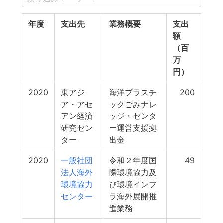
年度
支出先
業務概要
支出
額
（百
万
円）
2020
東アジ
海洋プラスチ
200
ア・アセ
ックごみナレ
アン経済
ッジ・センタ
研究セン
ー運営支援拠
ター
出金
2020
一般社団
令和２年度国
49
法人海外
際環境協力及
環境協力
び環境インフ
センター
ラ海外展開推
進業務