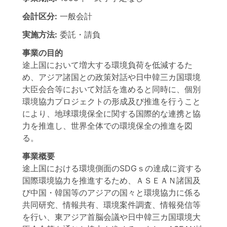
会計区分:
一般会計
実施方法:
委託・請負
事業の目的
途上国において増大する環境負荷を低減するた
め、アジア諸国との政策対話や日中韓三カ国環境
大臣会合等において対話を進めると同時に、個別
環境協力プロジェクトの形成及び推進を行うこと
により、地球環境保全に関する国際的な連携と協
力を推進し、世界全体での環境保全の推進を図
る。
事業概要
途上国における環境側面のSDGｓの達成に資する
国際環境協力を推進するため、ＡＳＥＡＮ諸国及
び中国・韓国等のアジアの国々と環境協力に係る
共同研究、情報共有、環境案件調査、情報発信等
を行い、東アジア首脳会議や日中韓三カ国環境大