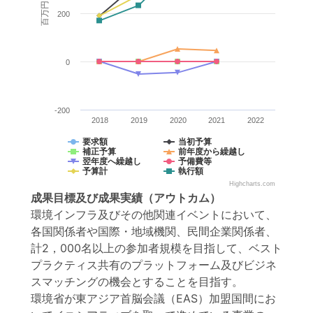
百万円
200
0
-200
2018
2019
2020
2021
2022
要求額
当初予算
補正予算
前年度から繰越し
翌年度へ繰越し
予備費等
予算計
執行額
Highcharts.com
成果目標
及び
成果実績
（アウトカム）
環境インフラ及びその他関連イベントにおいて、
各国関係者や国際・地域機関、民間企業関係者、
計2，000名以上の参加者規模を目指して、ベスト
プラクティス共有のプラットフォーム及びビジネ
スマッチングの機会とすることを目指す。
環境省が東アジア首脳会議（EAS）加盟国間にお