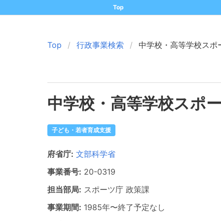
Top
Top
行政事業検索
中学校・高等学校スポ
中学校・高等学校スポ
子ども・若者育成支援
府省庁:
文部科学省
事業番号:
20-
0319
担当部局:
スポーツ庁
政策課
事業期間:
1985年
〜
終了予定なし