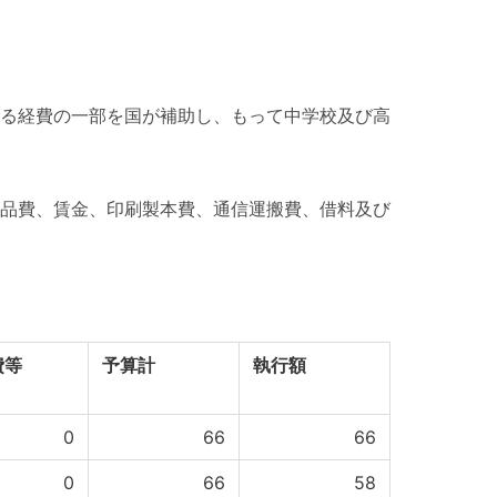
る経費の一部を国が補助し、もって中学校及び高
品費、賃金、印刷製本費、通信運搬費、借料及び
費等
予算計
執行額
0
66
66
0
66
58