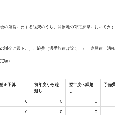
会の運営に要する経費のうち、開催地の都道府県において要す
の謝金に限る。）、旅費（選手旅費は除く。）、褒賞費、消耗
定額）
補正予算
前年度から繰
翌年度へ繰越
予備
越し
し
0
0
0
0
0
0