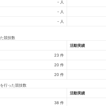
-
人
-
人
-
人
た競技数
活動実績
23
件
20
件
20
件
を行った競技数
活動実績
38
件