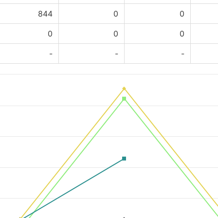
844
0
0
0
0
0
-
-
-