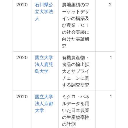
2020
石川県公
農地集積のマ
2
立大学法
ーケットデザ
人
インの構築及
び農業ＩＣＴ
の社会実装に
向けた実証研
究
2020
国立大学
有機農産物・
1
法人鹿児
食品の輸出拡
島大学
大とサプライ
チェーンに関
する調査研究
2020
国立大学
ミクロ・パネ
1
法人京都
ルデータを用
大学
いた日本農業
の生産効率性
の計測