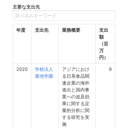
主要な支出先
年度
支出先
業務概要
支出
額
（百
万
円）
2020
学校法人
アジアにおけ
9
廣池学園
る日系食品関
連企業の海外
進出と国内事
業への波及効
果に関する定
量的分析に関
する研究を実
施