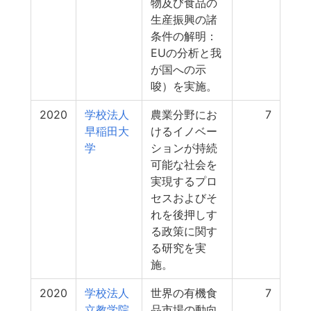
物及び食品の
生産振興の諸
条件の解明：
EUの分析と我
が国への示
唆）を実施。
2020
学校法人
農業分野にお
7
早稲田大
けるイノベー
学
ションが持続
可能な社会を
実現するプロ
セスおよびそ
れを後押しす
る政策に関す
る研究を実
施。
2020
学校法人
世界の有機食
7
立教学院
品市場の動向