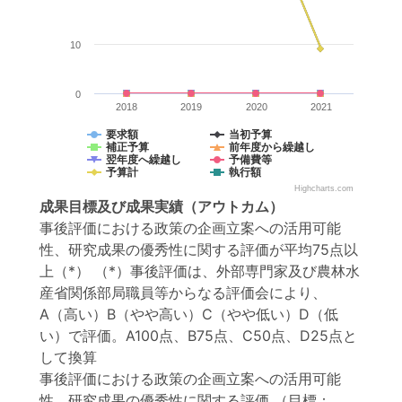
10
0
2018
2019
2020
2021
要求額
当初予算
補正予算
前年度から繰越し
翌年度へ繰越し
予備費等
予算計
執行額
Highcharts.com
成果目標
及び
成果実績
（アウトカム）
事後評価における政策の企画立案への活用可能
性、研究成果の優秀性に関する評価が平均75点以
上（*） （*）事後評価は、外部専門家及び農林水
産省関係部局職員等からなる評価会により、
A（高い）B（やや高い）C（やや低い）D（低
い）で評価。A100点、B75点、C50点、D25点と
して換算
事後評価における政策の企画立案への活用可能
性、研究成果の優秀性に関する評価
（目標：