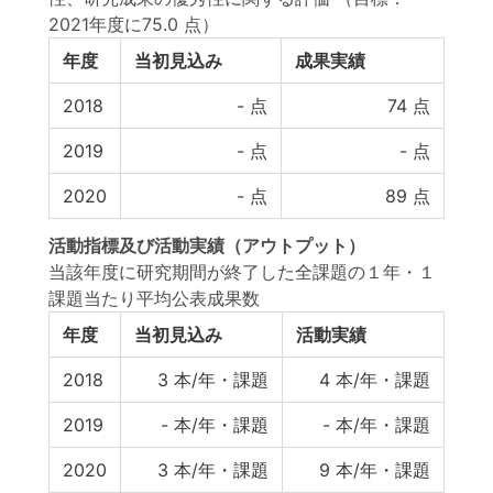
2021年度に75.0 点）
年度
当初見込み
成果実績
2018
-
点
74
点
2019
-
点
-
点
2020
-
点
89
点
活動指標
及び
活動実績
（アウトプット）
当該年度に研究期間が終了した全課題の１年・１
課題当たり平均公表成果数
年度
当初見込み
活動実績
2018
3
本/年・課題
4
本/年・課題
2019
-
本/年・課題
-
本/年・課題
2020
3
本/年・課題
9
本/年・課題