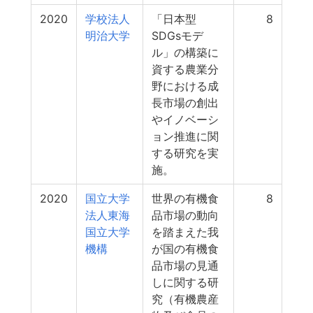
2020
学校法人
「日本型
8
明治大学
SDGsモデ
ル」の構築に
資する農業分
野における成
長市場の創出
やイノベーシ
ョン推進に関
する研究を実
施。
2020
国立大学
世界の有機食
8
法人東海
品市場の動向
国立大学
を踏まえた我
機構
が国の有機食
品市場の見通
しに関する研
究（有機農産