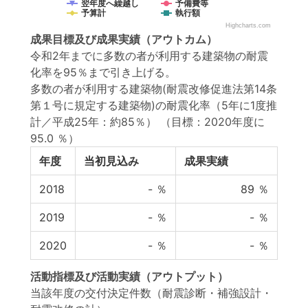
翌年度へ繰越し
予備費等
予算計
執行額
Highcharts.com
成果目標
及び
成果実績
（アウトカム）
令和2年までに多数の者が利用する建築物の耐震
化率を95％まで引き上げる。
多数の者が利用する建築物(耐震改修促進法第14条
第１号に規定する建築物)の耐震化率（5年に1度推
計／平成25年：約85％）
（目標：2020年度に
95.0 ％）
年度
当初見込み
成果実績
2018
-
％
89
％
2019
-
％
-
％
2020
-
％
-
％
活動指標
及び
活動実績
（アウトプット）
当該年度の交付決定件数（耐震診断・補強設計・