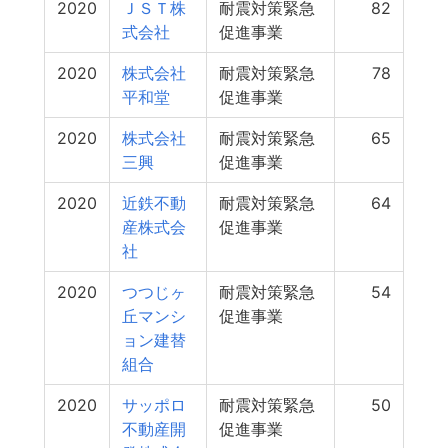
2020
ＪＳＴ株
耐震対策緊急
82
式会社
促進事業
2020
株式会社
耐震対策緊急
78
平和堂
促進事業
2020
株式会社
耐震対策緊急
65
三興
促進事業
2020
近鉄不動
耐震対策緊急
64
産株式会
促進事業
社
2020
つつじヶ
耐震対策緊急
54
丘マンシ
促進事業
ョン建替
組合
2020
サッポロ
耐震対策緊急
50
不動産開
促進事業