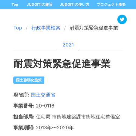
Top
JUDGIT!の趣旨
JUDGIT!の使い方
プロジェクト概要
Top
行政事業検索
耐震対策緊急促進事業
2021
耐震対策緊急促進事業
国土強靱化施策
府省庁:
国土交通省
事業番号:
20-
0116
担当部局:
住宅局
市街地建築課市街地住宅整備室
事業期間:
2013年
〜
2020年