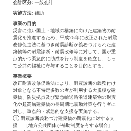
会計区分:
一般会計
実施方法:
補助
事業の目的
災害に強い国土・地域の構築に向けた建築物の耐
震化を推進するため、平成25年に改正された耐震
改修促進法に基づき耐震診断が義務づけられた建
築物等の耐震診断・耐震改修等に対して、国が重
点的かつ緊急的に助成を行う制度を確立し、もっ
て公共の福祉に寄与することを目的とする。
事業概要
改正耐震改修促進法により、耐震診断の義務付け
対象となる不特定多数の者が利用する大規模な建
築物、防災拠点及び緊急輸送路沿道建築物の耐震
化や超高層建築物の長周期地震動対策を行う者に
対し、重点的・緊急的な支援を実施する。
① 耐震診断義務づけ建築物の耐震化に対する支
援 ［地方公共団体が補助制度を有する場合］