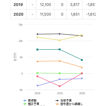
2019
-
12,100
0
3,817
-1,851
-
2020
-
11,500
0
1,851
-1,612
15k
10k
百万円
5k
0
-5k
2018
2019
2020
要求額
当初予算
補正予算
前年度から繰越し