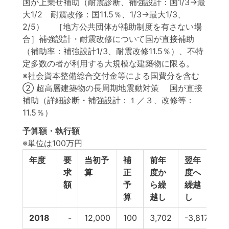
国が上乗せ補助（耐震診断、補強設計：国1/3→最
大1/2 耐震改修：国11.5％、1/3→最大1/3、
2/5） ［地方公共団体が補助制度を有さない場
合］補強設計・耐震改修について国が直接補助
（補助率：補強設計1/3、耐震改修11.5％）、不特
定多数の者が利用する大規模な建築物に限る。
※社会資本整備総合交付金等による国費分を含む
② 超高層建築物の長周期地震動対策 国が直接
補助（詳細診断・補強設計：１／３、改修等：
11.5％）
予算額・執行額
※単位は100万円
年度
要
当初予
補
前年
翌年
求
算
正
度か
度へ
額
予
ら繰
繰越
算
越し
し
2018
-
12,000
100
3,702
-3,817