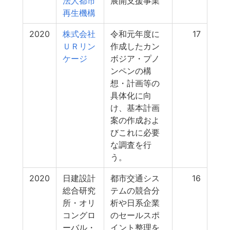
法人都市
展開支援事業
再生機構
2020
株式会社
令和元年度に
17
ＵＲリン
作成したカン
ケージ
ボジア・プノ
ンペンの構
想・計画等の
具体化に向
け、基本計画
案の作成およ
びこれに必要
な調査を行
う。
2020
日建設計
都市交通シス
16
総合研究
テムの競合分
所・オリ
析や日系企業
コングロ
のセールスポ
ーバル・
イント整理を