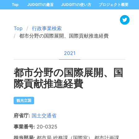
Top
JUDGIT!の趣旨
JUDGIT!の使い方
プロジェクト概要
Top
行政事業検索
都市分野の国際展開、国際貢献推進経費
2021
都市分野の国際展開、国
際貢献推進経費
観光立国
府省庁:
国土交通省
事業番号:
20-
0325
担当部局:
都市局
総務課（国際室） 都市計画課