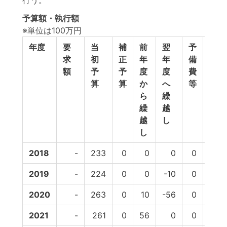
行う。
予算額・執行額
※単位は100万円
年度
要
当
補
前
翌
予
予
求
初
正
年
年
備
算
額
予
予
度
度
費
計
算
算
か
へ
等
ら
繰
繰
越
越
し
し
2018
-
233
0
0
0
0
233
2019
-
224
0
0
-10
0
214
2020
-
263
0
10
-56
0
217
2021
-
261
0
56
0
0
317