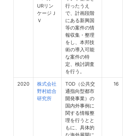
URリン
行ったうえ
ケージＪ
で、計画段階
Ｖ
にある新興国
等の案件の情
報収集・整理
をし、本邦技
術の導入可能
な案件の特
定、検討調査
を行う。
2020
株式会社
TOD（公共交
16
野村総合
通指向型都市
研究所
開発事業）の
国内外事例に
関する情報整
理を行うとと
もに、具体的
な海外展開に