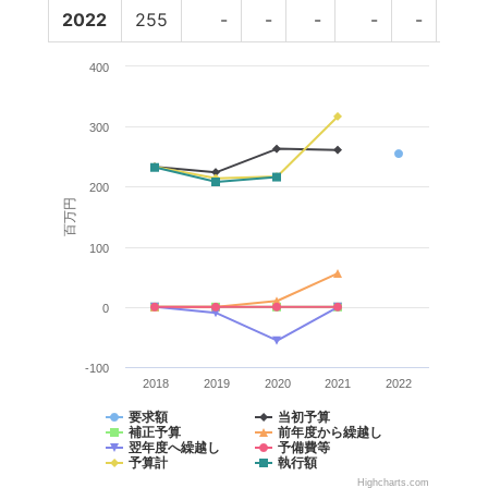
2022
255
-
-
-
-
-
-
400
300
200
百万円
100
0
-100
2018
2019
2020
2021
2022
要求額
当初予算
補正予算
前年度から繰越し
翌年度へ繰越し
予備費等
予算計
執行額
Highcharts.com