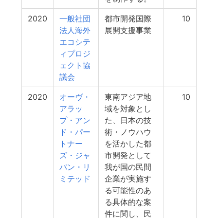
2020
一般社団
都市開発国際
10
法人海外
展開支援事業
エコシテ
ィプロジ
ェクト協
議会
2020
オーヴ・
東南アジア地
10
アラッ
域を対象とし
プ・アン
た、日本の技
ド・パー
術・ノウハウ
トナー
を活かした都
ズ・ジャ
市開発として
パン・リ
我が国の民間
ミテッド
企業が実施す
る可能性のあ
る具体的な案
件に関し、民