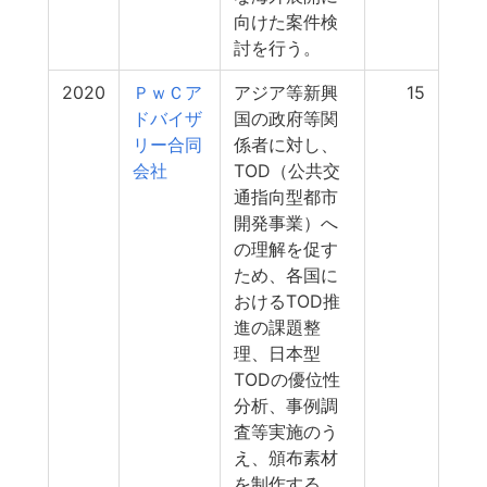
向けた案件検
討を行う。
2020
ＰｗＣア
アジア等新興
15
ドバイザ
国の政府等関
リー合同
係者に対し、
会社
TOD（公共交
通指向型都市
開発事業）へ
の理解を促す
ため、各国に
おけるTOD推
進の課題整
理、日本型
TODの優位性
分析、事例調
査等実施のう
え、頒布素材
を制作する。