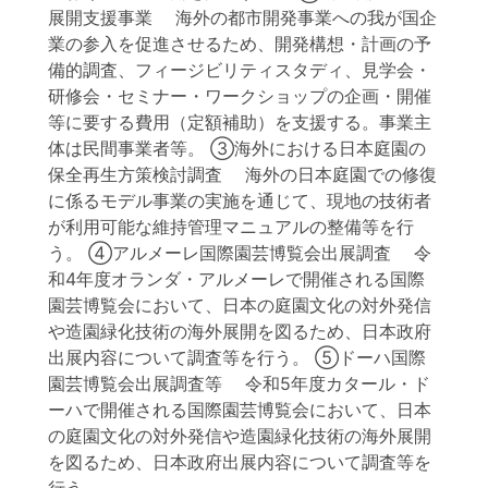
展開支援事業 海外の都市開発事業への我が国企
業の参入を促進させるため、開発構想・計画の予
備的調査、フィージビリティスタディ、見学会・
研修会・セミナー・ワークショップの企画・開催
等に要する費用（定額補助）を支援する。事業主
体は民間事業者等。 ③海外における日本庭園の
保全再生方策検討調査 海外の日本庭園での修復
に係るモデル事業の実施を通じて、現地の技術者
が利用可能な維持管理マニュアルの整備等を行
う。 ④アルメーレ国際園芸博覧会出展調査 令
和4年度オランダ・アルメーレで開催される国際
園芸博覧会において、日本の庭園文化の対外発信
や造園緑化技術の海外展開を図るため、日本政府
出展内容について調査等を行う。 ⑤ドーハ国際
園芸博覧会出展調査等 令和5年度カタール・ド
ーハで開催される国際園芸博覧会において、日本
の庭園文化の対外発信や造園緑化技術の海外展開
を図るため、日本政府出展内容について調査等を