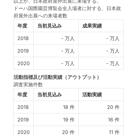
以上が、日本政府屋外出展に来場する。
ドーハ国際園芸博覧会全入場者に対する、日本政
府屋外出展への来場者数
年度
当初見込み
成果実績
2018
-
万人
-
万人
2019
-
万人
-
万人
2020
-
万人
-
万人
活動指標
及び
活動実績
（アウトプット）
調査実施件数
年度
当初見込み
活動実績
2018
18
件
20
件
2019
19
件
16
件
2020
20
件
11
件