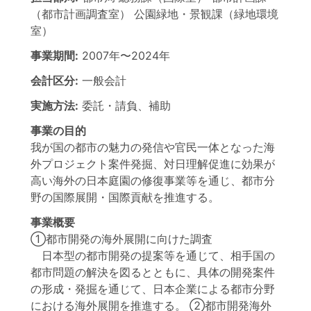
（都市計画調査室） 公園緑地・景観課（緑地環境
室）
事業期間:
2007年
〜
2024年
会計区分:
一般会計
実施方法:
委託・請負、補助
事業の目的
我が国の都市の魅力の発信や官民一体となった海
外プロジェクト案件発掘、対日理解促進に効果が
高い海外の日本庭園の修復事業等を通じ、都市分
野の国際展開・国際貢献を推進する。
事業概要
①都市開発の海外展開に向けた調査
日本型の都市開発の提案等を通じて、相手国の
都市問題の解決を図るとともに、具体の開発案件
の形成・発掘を通じて、日本企業による都市分野
における海外展開を推進する。 ②都市開発海外