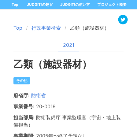
Top
JUDGIT!の趣旨
JUDGIT!の使い方
プロジェクト概要
Top
行政事業検索
乙類（施設器材）
2021
乙類（施設器材）
その他
府省庁:
防衛省
事業番号:
20-
0019
担当部局:
防衛装備庁
事業監理官（宇宙・地上装
備担当）
事業期間:
2005年
〜
終了予定なし