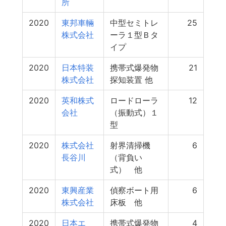
所
2020
東邦車輛
中型セミトレ
25
株式会社
ーラ１型Ｂタ
イプ
2020
日本特装
携帯式爆発物
21
株式会社
探知装置 他
2020
英和株式
ロードローラ
12
会社
（振動式）１
型
2020
株式会社
射界清掃機
6
長谷川
（背負い
式） 他
2020
東興産業
偵察ボート用
6
株式会社
床板 他
2020
日本エ
携帯式爆発物
4