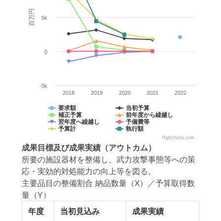
百万円
5k
0
-5k
2018
2019
2020
2021
2022
要求額
当初予算
補正予算
前年度から繰越し
翌年度へ繰越し
予備費等
予算計
執行額
Highcharts.com
成果目標
及び
成果実績
（アウトカム）
所要の施設器材を整備し、武力攻撃事態等への策
応・実効的対処能力の向上等を図る。
主要品目の整備割合 納品数量（X）／予算取得数
量（Y）
年度
当初見込み
成果実績