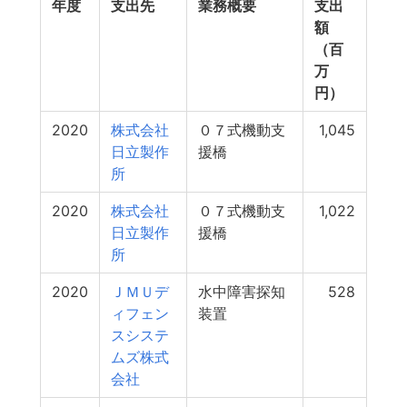
年度
支出先
業務概要
支出
額
（百
万
円）
2020
株式会社
０７式機動支
1,045
日立製作
援橋
所
2020
株式会社
０７式機動支
1,022
日立製作
援橋
所
2020
ＪＭＵデ
水中障害探知
528
ィフェン
装置
スシステ
ムズ株式
会社