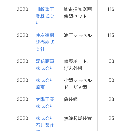
2020
川崎重工
地雷探知器画
116
業株式会
像型セット
社
2020
住友建機
油圧ショベル
115
販売株式
会社
2020
双信商事
偵察ボート、
63
株式会社
げん外機
2020
株式会社
小型ショベル
50
原商
ドーザＡ型
2020
太陽工業
偽装網
28
株式会社
2020
株式会社
無線起爆装置
25
石川製作