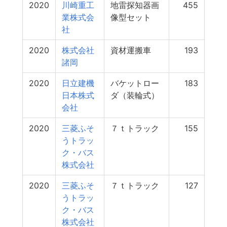
2020
川崎重工
地雷探知器画
455
業株式会
像型セット
社
2020
株式会社
資材運搬車
193
諸岡
2020
日立建機
バケットロー
183
日本株式
ダ（装輪式）
会社
2020
三菱ふそ
７ｔトラック
155
うトラッ
ク・バス
株式会社
2020
三菱ふそ
７ｔトラック
127
うトラッ
ク・バス
株式会社