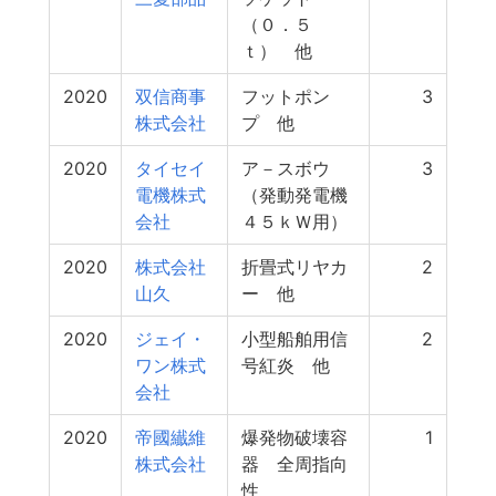
（０．５
ｔ） 他
2020
双信商事
フットポン
3
株式会社
プ 他
2020
タイセイ
ア－スボウ
3
電機株式
（発動発電機
会社
４５ｋＷ用）
2020
株式会社
折畳式リヤカ
2
山久
ー 他
2020
ジェイ・
小型船舶用信
2
ワン株式
号紅炎 他
会社
2020
帝國纎維
爆発物破壊容
1
株式会社
器 全周指向
性