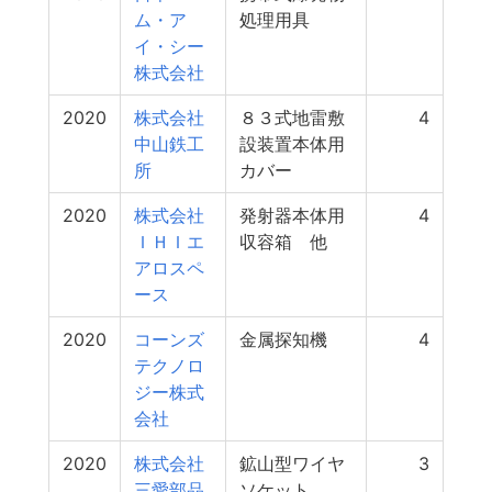
ム・ア
処理用具
イ・シー
株式会社
2020
株式会社
８３式地雷敷
4
中山鉄工
設装置本体用
所
カバー
2020
株式会社
発射器本体用
4
ＩＨＩエ
収容箱 他
アロスペ
ース
2020
コーンズ
金属探知機
4
テクノロ
ジー株式
会社
2020
株式会社
鉱山型ワイヤ
3
三愛部品
ソケット