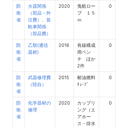
防
火器関係
2020
曳航ロー
0
衛
（部品・外
プ １５
省
注費）、装
ｍ
軌車関係
（部品費）
防
乙類(通信
2018
有線構成
0
衛
器材)
用ペン
省
チ ほか
2件
防
武器修理費
2015
耐油燃料
0
衛
（陸自）
ﾁｭｰﾌﾞ
省
防
化学器材の
2020
カップリ
0
衛
修理
ング（エ
省
アホー
ス・排水