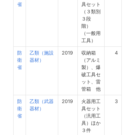
省
具セット
（３類別
３段
階）
（一般用
工具）
防
乙類（施設
2019
収納箱
4
衛
器材）
（アルミ
省
製）、爆
破工具セ
ット、雷
管箱 他
防
乙類（武器
2019
火器用工
3
衛
器材）
具セット
省
（汎用工
具）ほか
３件