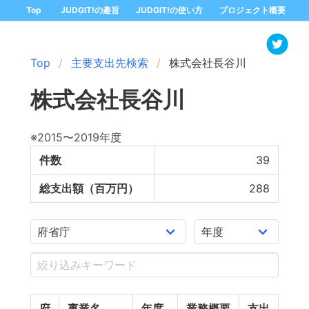
Top
JUDGIT!の趣旨
JUDGIT!の使い方
プロジェクト概要
Top
主要支出先検索
株式会社長谷川
株式会社長谷川
※2015〜2019年度
件数
39
総支出額（百万円）
288
府
事業名
年度
業務概要
支出