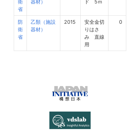
衛
器材）
ド 5ｍ
省
防
乙類（施設
2015
安全金切
0
衛
器材）
りはさ
省
み 直線
用