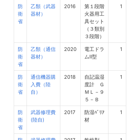
防
乙類（武器
2016
第１段階
1
衛
器材）
火器用工
省
具セット
（３類別
３段階）
防
乙類（通信
2020
電工ドラ
1
衛
器材）
ムⅡ型
省
防
通信機器購
2018
自記温湿
1
衛
入費（陸
度計 Ｇ
省
自）
ＭＬ－９
５－Ｂ
防
武器修理費
2017
防湿ﾊﾞﾘｱ
1
衛
(陸自)
材
省