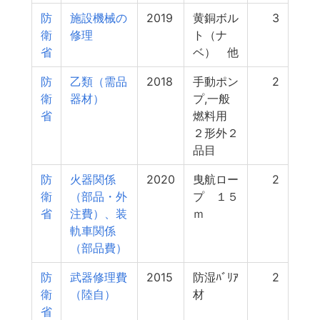
防
施設機械の
2019
黄銅ボル
3
衛
修理
ト（ナ
省
ベ） 他
防
乙類（需品
2018
手動ポン
2
衛
器材）
プ,一般
省
燃料用
２形外２
品目
防
火器関係
2020
曳航ロー
2
衛
（部品・外
プ １５
省
注費）、装
ｍ
軌車関係
（部品費）
防
武器修理費
2015
防湿ﾊﾞﾘｱ
2
衛
（陸自）
材
省