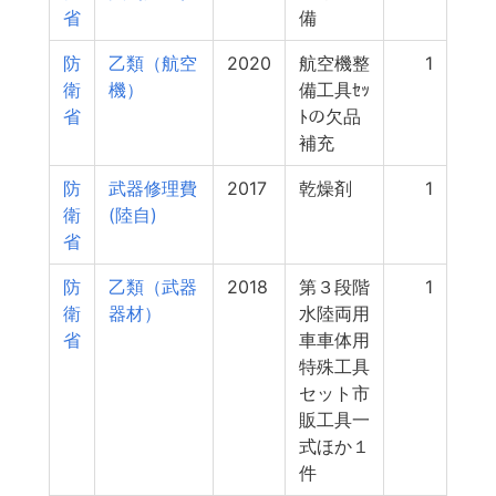
省
備
防
乙類（航空
2020
航空機整
1
衛
機）
備工具ｾｯ
省
ﾄの欠品
補充
防
武器修理費
2017
乾燥剤
1
衛
(陸自)
省
防
乙類（武器
2018
第３段階
1
衛
器材）
水陸両用
省
車車体用
特殊工具
セット市
販工具一
式ほか１
件