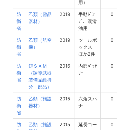
用）
防
乙類（需品
2019
手動ﾎﾟﾝ
0
衛
器材）
ﾌﾟ，潤滑
省
油用
防
乙類（航空
2019
ツールボ
0
衛
機）
ックス
省
ほか2件
防
短ＳＡＭ
2016
内部ﾊﾞｯﾃ
0
衛
（誘導武器
ﾘｰ
省
装備品維持
分 部品）
防
乙類（施設
2015
六角スパ
0
衛
器材）
ナ
省
防
乙類（施設
2015
延長コー
0