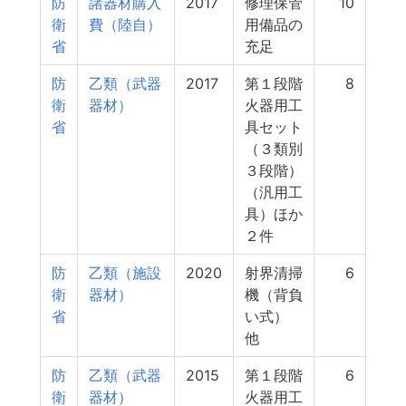
防
諸器材購入
2017
修理保管
10
衛
費（陸自）
用備品の
省
充足
防
乙類（武器
2017
第１段階
8
衛
器材）
火器用工
省
具セット
（３類別
３段階）
（汎用工
具）ほか
２件
防
乙類（施設
2020
射界清掃
6
衛
器材）
機（背負
省
い式）
他
防
乙類（武器
2015
第１段階
6
衛
器材）
火器用工