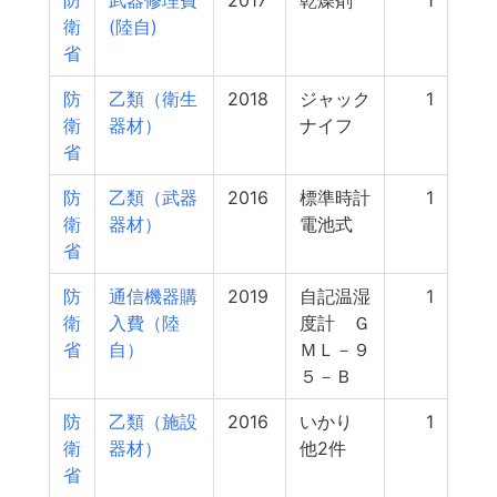
防
武器修理費
2017
乾燥剤
1
衛
(陸自)
省
防
乙類（衛生
2018
ジャック
1
衛
器材）
ナイフ
省
防
乙類（武器
2016
標準時計
1
衛
器材）
電池式
省
防
通信機器購
2019
自記温湿
1
衛
入費（陸
度計 Ｇ
省
自）
ＭＬ－９
５－Ｂ
防
乙類（施設
2016
いかり
1
衛
器材）
他2件
省