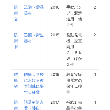
防
乙類（需品
2016
手動ポン
2
衛
器材）
プ，潤滑
省
油用 他
３件
防
乙類（衛生
2015
発動発電
2
衛
器材）
機，交直
省
両用，
２．８ｋ
Ｗ ほか
２件
防
防衛大学校
2019
教育実験
1
衛
における教
用器材の
省
育訓練に要
保守点検
する経費
等
防
諸器材購入
2017
補給処備
1
衛
費（陸自）
品等の整