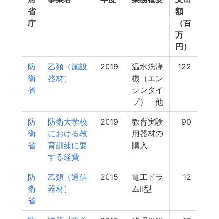
省
額
庁
（百
万
円）
防
乙類（施設
2019
温水洗浄
122
衛
器材）
機（エン
省
ジンタイ
プ） 他
防
防衛大学校
2019
教育実験
90
衛
における教
用器材の
省
育訓練に要
購入
する経費
防
乙類（通信
2015
電工ドラ
12
衛
器材）
ムⅡ型
省